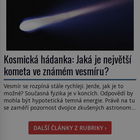
Kosmická hádanka: Jaká je největší
kometa ve známém vesmíru?
Vesmír se rozpíná stále rychleji. Jenže, jak je to
možné? Současná fyzika je v koncích. Odpovědí by
mohla být hypotetická temná energie. Právě na tu
se zaměří pozornost dvojice zkušených astronomů.
Namísto ní ale objeví něco mnohem
hmatatelnějšího. Naprosto rekordní kometu!
DALŠÍ ČLÁNKY Z RUBRIKY ›
Astronomové Pedro Bernardinelli a Gary Bernstein
mravenčí prací zkoumají archivní snímky v rámci