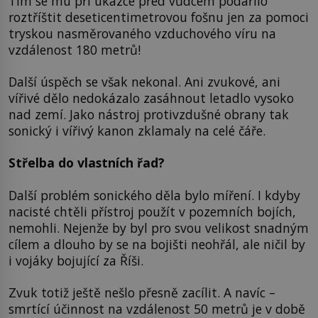
Tím se mu při ukázce před vůdcem podařilo
roztříštit deseticentimetrovou fošnu jen za pomoci
tryskou nasměrovaného vzduchového víru na
vzdálenost 180 metrů!
Další úspěch se však nekonal. Ani zvukové, ani
vířivé dělo nedokázalo zasáhnout letadlo vysoko
nad zemí. Jako nástroj protivzdušné obrany tak
sonický i vířivý kanon zklamaly na celé čáře.
Střelba do vlastních řad?
Další problém sonického děla bylo míření. I kdyby
nacisté chtěli přístroj použít v pozemních bojích,
nemohli. Nejenže by byl pro svou velikost snadným
cílem a dlouho by se na bojišti neohřál, ale ničil by
i vojáky bojující za Říši.
Zvuk totiž ještě nešlo přesně zacílit. A navíc –
smrtící účinnost na vzdálenost 50 metrů je v době