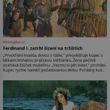
historyplus.cz
Ferdinand I. zatrhl šizení na tržištích
„Prvotřídní kvalita, dovoz z Itálie,“ přesvědčuje kupec s
látkami bohatou pražskou měšťanku. Žena pečlivě
osahává štůček mušelínu. „Vezmu si pět loket,“ prohlásí.
Kupec rychle naměří požadovanou délku. Pořádný kus
mu přitom zůstane za prsty… „Na šaty ho bude málo,
milostpaní. Stačí jenom na sukni,“ zhodnotí švadlena
množství růžového mušelínu. „Ošidili vás, podívejte.“
Vezme do ruky dřevěnou