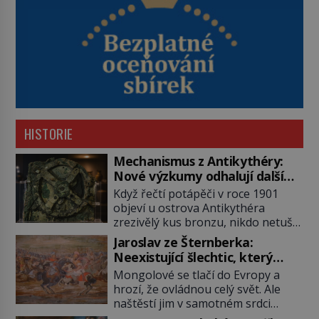
HISTORIE
Mechanismus z Antikythéry:
Nové výzkumy odhalují další
překvapení o starověkém
Když řečtí potápěči v roce 1901
počítači
objeví u ostrova Antikythéra
zrezivělý kus bronzu, nikdo netuší,
že drží v rukou jeden z
Jaroslav ze Šternberka:
nejúžasnějších vynálezů starověku.
Neexistující šlechtic, který
Až moderní rentgenové tomografy
z Moravy vyžene Mongoly
Mongolové se tlačí do Evropy a
odhalí desítky ozubených kol
hrozí, že ovládnou celý svět. Ale
ukrytých uvnitř. Mechanismus z
naštěstí jim v samotném srdci
Antikythéry je dnes považován za
Evropy stojí v cestě malé, ale silné