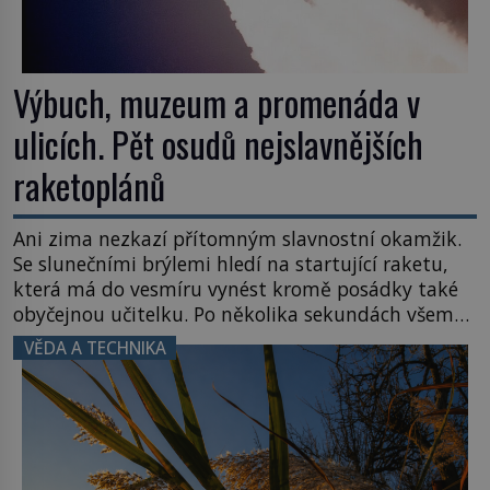
Výbuch, muzeum a promenáda v
ulicích. Pět osudů nejslavnějších
raketoplánů
Ani zima nezkazí přítomným slavnostní okamžik.
Se slunečními brýlemi hledí na startující raketu,
která má do vesmíru vynést kromě posádky také
obyčejnou učitelku. Po několika sekundách všem
ztuhnou úsměvy, stroj totiž exploduje. Jejich
VĚDA A TECHNIKA
konstrukce není z levného kraje, daňové
poplatníky stojí miliardy dolarů. Na druhou stranu
zvládnou jen představitelné věci. Na malé kousky
Název: Columbia První […]