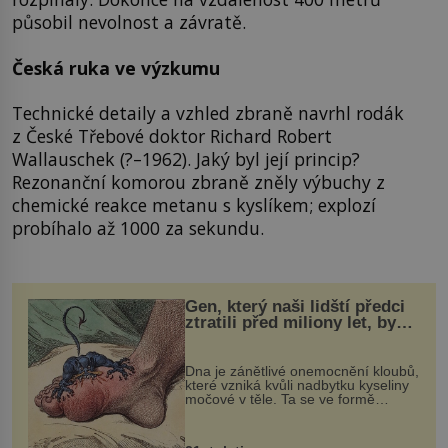
působil nevolnost a závratě.
Česká ruka ve výzkumu
Technické detaily a vzhled zbraně navrhl rodák
z České Třebové doktor Richard Robert
Wallauschek (?–1962). Jaký byl její princip?
Rezonanční komorou zbraně zněly výbuchy z
chemické reakce metanu s kyslíkem; explozí
probíhalo až 1000 za sekundu.
Gen, který naši lidští předci
ztratili před miliony let, by
mohl pomoci s léčbou
„nemoci králů“
Dna je zánětlivé onemocnění kloubů,
které vzniká kvůli nadbytku kyseliny
močové v těle. Ta se ve formě
krystalků ukládá v blízkosti kloubů,
nejčastěji přitom postihuje palce na
nohou, a způsobuje bole...