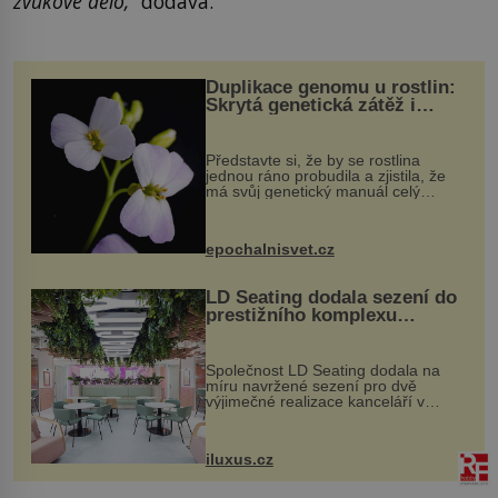
zvukové dělo,“
dodává.
Duplikace genomu u rostlin:
Skrytá genetická zátěž i
evoluční výhoda
Představte si, že by se rostlina
jednou ráno probudila a zjistila, že
má svůj genetický manuál celý
dvakrát. Přesně to se občas v
přírodě stane – a podle nového
výzkumu to může být pro druhy
epochalnisvet.cz
vstupenka...
LD Seating dodala sezení do
prestižního komplexu
MediaCityUK v Salfordu
Společnost LD Seating dodala na
míru navržené sezení pro dvě
výjimečné realizace kanceláří v
areálu MediaCityUK v anglickém
Salfordu – konkrétně do budov Blue
Tower a Orange Tower. Komplex
iluxus.cz
budov Media...