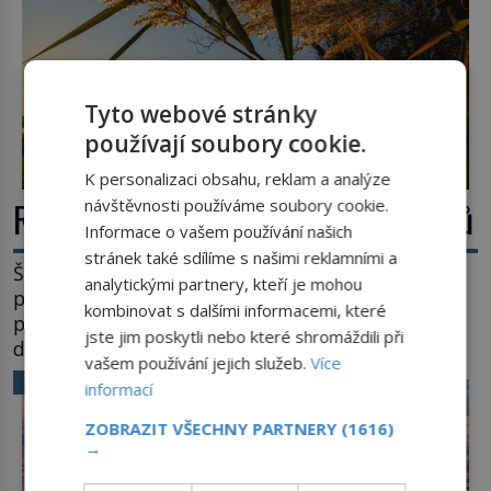
Tyto webové stránky
používají soubory cookie.
K personalizaci obsahu, reklam a analýze
Rákos: Nenápadný poklad z mokřadů
návštěvnosti používáme soubory cookie.
Informace o vašem používání našich
stránek také sdílíme s našimi reklamními a
Šumí ve větru na březích rybníků, ukrývá vodní
analytickými partnery, kteří je mohou
ptáky a mnozí kolem něj procházejí bez
kombinovat s dalšími informacemi, které
povšimnutí. Přesto právě rákos pomáhal stavět
jste jim poskytli nebo které shromáždili při
domy, vyrábět lodě, zapisovat první texty a
vašem používání jejich služeb.
Více
inspiroval řadu pověstí. Tato skromná, ale
VĚDA A TECHNIKA
informací
užitečná rostlina provází člověka už tisíce let.
Většina lidí vnímá rákos jen jako obyčejnou kulisu
ZOBRAZIT VŠECHNY PARTNERY
(1616)
letního koupání. Stačí se však podívat […]
→