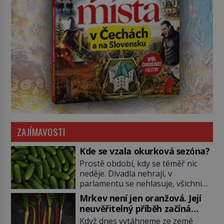
ZAJÍMAVOSTI
Kde se vzala okurková sezóna?
Prostě období, kdy se téměř nic
neděje. Divadla nehrají, v
parlamentu se nehlasuje, všichni
jsou na dovolené a média tak
Mrkev není jen oranžová. Její
nemají o čem mluvit a psát. A
neuvěřitelný příběh začíná
vymýšlejí si proto témata, které
fialovou barvou
Když dnes vytáhneme ze země
nikoho nezajímají. Proč je však ona