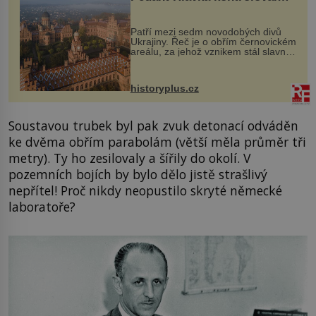
každou cihlu
Patří mezi sedm novodobých divů
Ukrajiny. Řeč je o obřím černovickém
areálu, za jehož vznikem stál slavný
český architekt Josef Hlávka. Ten si
na něm dal mimořádně záležet. Jeho
stavební plány by při ...
historyplus.cz
Soustavou trubek byl pak zvuk detonací odváděn
ke dvěma obřím parabolám (větší měla průměr tři
metry). Ty ho zesilovaly a šířily do okolí. V
pozemních bojích by bylo dělo jistě strašlivý
nepřítel! Proč nikdy neopustilo skryté německé
laboratoře?