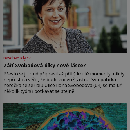
nasehvezdy.cz
Září Svobodová díky nové lásce?
Přestože jí osud připravil až příliš kruté momenty, nikdy
nepřestala věřit, že bude znovu šťastná. Sympatická
herečka ze seriálu Ulice Ilona Svobodová (64) se má už
několik týdnů potkávat se stejně