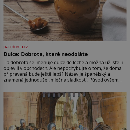
panidomu.cz
Dulce: Dobrota, které neodoláte
Ta dobrota se jmenuje dulce de leche a možná už jste ji
objevili v obchodech. Ale nepochybujte o tom, že doma
připravená bude ještě lepší. Název je španělský a
znamená jednoduše „mléčná sladkost“. Původ ovšem
není úplně jednoznačný, o autorství této receptury se
pře hned několik latinskoamerických zemí a k tomu
Francie, kde se traduje,