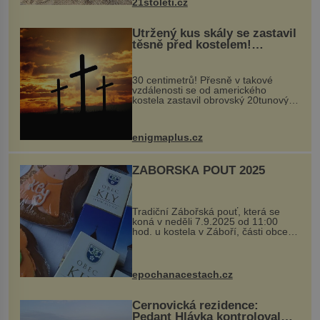
21stoleti.cz
Utržený kus skály se zastavil
těsně před kostelem!
Ochránila ho boží síla?
30 centimetrů! Přesně v takové
vzdálenosti se od amerického
kostela zastavil obrovský 20tunový
balvan, který se v květnu 2014
nečekaně odtrhl od nedaleké skály
při její demolici. Podle místních stojí
enigmaplus.cz
...
ZÁBOŘSKÁ POUŤ 2025
Tradiční Zábořská pouť, která se
koná v neděli 7.9.2025 od 11:00
hod. u kostela v Záboří, části obce
Kly u Mělníka. V programu naleznete
komentovanou prohlídku kostela,
dobovou hudbu, řemesla, atrakce...
epochanacestach.cz
Černovická rezidence:
Pedant Hlávka kontroloval