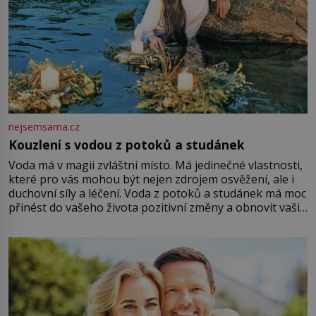
nejsemsama.cz
Kouzlení s vodou z potoků a studánek
Voda má v magii zvláštní místo. Má jedinečné vlastnosti,
které pro vás mohou být nejen zdrojem osvěžení, ale i
duchovní síly a léčení. Voda z potoků a studánek má moc
přinést do vašeho života pozitivní změny a obnovit vaši
energii. Využitím těchto přírodních zdrojů v magii
můžete obohatit své rituály a přinést do svého života
větší harmonii a klid. Je důležité