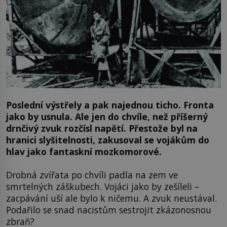
Poslední výstřely a pak najednou ticho. Fronta
jako by usnula. Ale jen do chvíle, než příšerný
drnčivý zvuk rozčísl napětí. Přestože byl na
hranici slyšitelnosti, zakusoval se vojákům do
hlav jako fantaskní mozkomorové.
Drobná zvířata po chvíli padla na zem ve
smrtelných záškubech. Vojáci jako by zešíleli –
zacpávání uší ale bylo k ničemu. A zvuk neustával.
Podařilo se snad nacistům sestrojit zkázonosnou
zbraň?