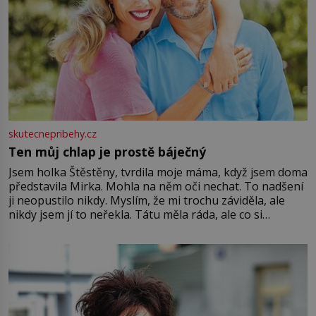
skutecnepribehy.cz
Ten můj chlap je prostě báječný
Jsem holka Štěstěny, tvrdila moje máma, když jsem doma
představila Mirka. Mohla na něm oči nechat. To nadšení
ji neopustilo nikdy. Myslím, že mi trochu záviděla, ale
nikdy jsem jí to neřekla. Tátu měla ráda, ale co si
pamatuji, tak jsme s Mirkem byli zamilovaní mnohem víc.
Jsme spolu moc rádi Tehdy byla jiná doba, když