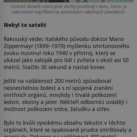
Sonické zbraně ozbrojené složky používají i dnes, často je
nalezneme například na amerických válečných plavidlech.
Nebyl to satelit
Rakouský vědec italského původu doktor Mario
Zippermayr (1899–1979) myšlenku smrtonosného
zvuku rozvinul roku 1940 v přístroj, který se
ukázal jako zabiják pro lidi i zvířata v okolí asi 50
metrů. Stačilo 30 sekund a nastal konec.
Ještě na vzdálenost 200 metrů způsoboval
nesnesitelnou bolest a s ní spojená zranění
vnitřních orgánů, mnohdy i trvalá poškození
ledvin, sleziny a jater. Někteří odborníci uvádějí i
možnost poškození srdce, žaludku a střev.
Bylo to kvůli vysokému obsahu tekutin v těchto
orgánech, které se opakovaně prudce smršťovaly a
rozpínaly. Dokonce na vzdálenost 400 metrů