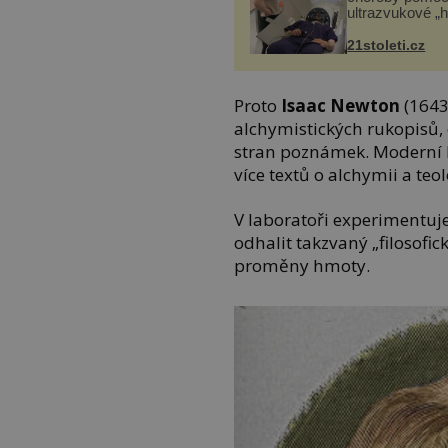
ultrazvukové „
21stoleti.cz
Proto
Isaac Newton
(1643
alchymistických rukopisů, 
stran poznámek. Moderní 
více textů o alchymii a teo
V laboratoři experimentuje
odhalit takzvaný „filosofic
proměny hmoty.