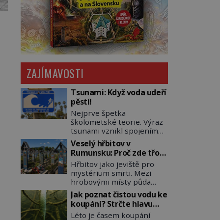
ZAJÍMAVOSTI
Tsunami: Když voda udeří
pěstí!
Nejprve špetka
školometské teorie. Výraz
tsunami vznikl spojením
japonských slov tsu
Veselý hřbitov v
(přístav) a nami (vlna).
Rumunsku: Proč zde třou
Jedná se o dlouhou vlnu,
pohřební plačky bídu s
Hřbitov jako jeviště pro
která je na volném moři
nouzí?
mystérium smrti. Mezi
takřka nepostřehnutelná.
hrobovými místy půda
Ačkoli je vlnová délka
promáčená slzami, smutek
tsunami i 300 kilometrů,
Jak poznat čistou vodu ke
a vědomí konečnosti lidské
výška vlny na volném moři
koupání? Strčte hlavu
existence. Jsou ale výjimky,
je maximálně 1,5 metru.
pod hladinu!
Léto je časem koupání
kde pohřební plačky
Máme se podobné obří