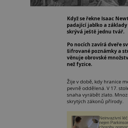
Když se řekne Isaac Newto
padající jablko a základy
skrývá ještě jednu tvář.
Po nocích zavírá dveře sv
šifrované poznámky a stu
věnuje obrovské množstv
než fyzice.
Žije v době, kdy hranice me
pevně oddělená. V 17. stol
snaha vyrábět zlato. Mnozí
skrytých zákonů přírody.
Neinvazivní lé
nejen Parkinso
choroby pomoc