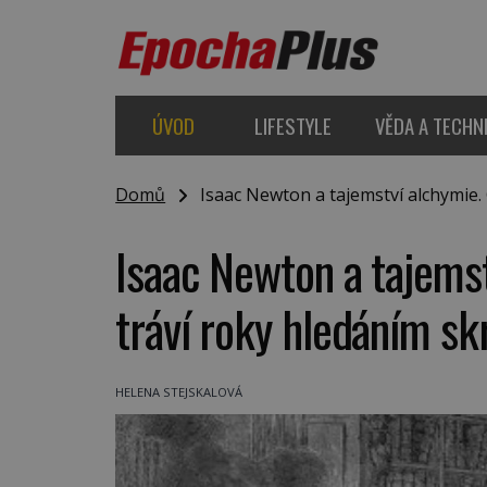
ÚVOD
LIFESTYLE
VĚDA A TECHN
Domů
Isaac Newton a tajemství alchymie. G
Isaac Newton a tajemst
tráví roky hledáním skr
HELENA STEJSKALOVÁ