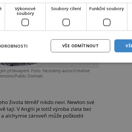
é
Výkonové
Soubory cílení
Funkční soubory
soubory
ODROBNOSTI
VŠE ODMÍTNOUT
VŠ
ým překvapení. Foto: Neznámý autor/Creative
mmons/Public Domain
 jeho života téměř nikdo neví. Newton své
 tají. V Anglii je totiž výroba zlata bez
í a alchymie zároveň může poškodit