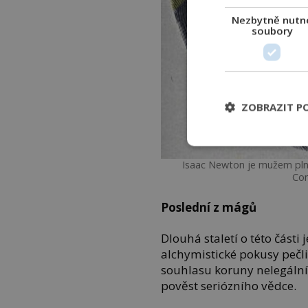
Nezbytně nutn
soubory
ZOBRAZIT P
Isaac Newton je mužem pln
Co
Poslední z mágů
Dlouhá staletí o této části
alchymistické pokusy pečlivě
souhlasu koruny nelegáln
pověst seriózního vědce.