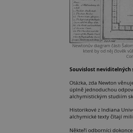
Newtonův diagram části Šalomou
které by od něj člověk vů
Co
Souvislost neviditelných s
Otázka, zda Newton věnuje
úplně jednoduchou odpově
alchymistickým studiím sk
Historikové z Indiana Univ
alchymické texty čítají mil
Někteří odborníci dokonce