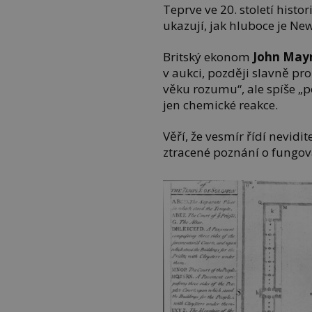
Teprve ve 20. století histor
ukazují, jak hluboce je N
Britský ekonom
John May
v aukci, později slavně p
věku rozumu“, ale spíše „
jen chemické reakce.
Věří, že vesmír řídí nevidit
ztracené poznání o fungov