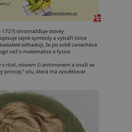
helmy“
panidomu.cz
-1727) shromažďuje stovky
opisuje tajné symboly a vytváří tisíce
badatelé odhadují, že po sobě zanechává
logii než o matematice a fyzice.
 s rtutí, olovem či antimonem a snaží se
ký princip,“ sílu, která má vysvětlovat