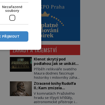
Nezařazené
soubory
E PŘIJMOUT
ZÁHADY A TAJEMSTVÍ
Klenot skrytý pod
podlahou: Jak se unikátní
románský poklad dostal
Příběh relikviáře svatého
do zapadlého Bečova?
Maura dodnes fascinuje
historiky i milovníky záhad
po celém světě. Tato
Ztracené knihy Rudolfa
románská zlatnická
II.: Kam zmizela
památka ze 13. století je
nejzáhadnější knihovna
V komnatách Pražského
po českých korunovačních
Evropy?
hradu se třpytí křišťály,
klenotech druhým
astronomické přístroje i
nejcennějším movitým