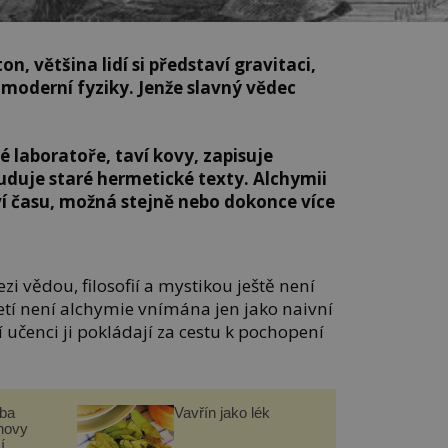
n, většina lidí si představí gravitaci,
 moderní fyziky. Jenže slavný vědec
é laboratoře, taví kovy, zapisuje
duje staré hermetické texty. Alchymii
í času, možná stejně nebo dokonce více
zi vědou, filosofií a mystikou ještě není
etí není alchymie vnímána jen jako naivní
 učenci ji pokládají za cestu k pochopení
čba
Vavřín jako lék
novy
í