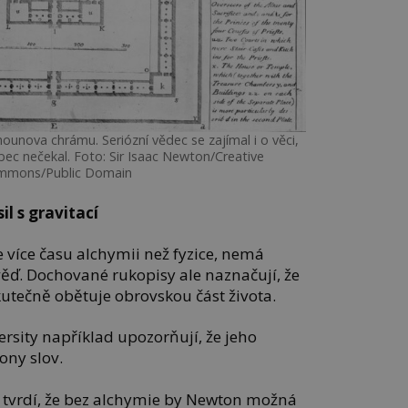
nova chrámu. Seriózní vědec se zajímal i o věci,
bec nečekal. Foto: Sir Isaac Newton/Creative
mmons/Public Domain
il s gravitací
 více času alchymii než fyzice, nemá
ď. Dochované rukopisy ale naznačují, že
utečně obětuje obrovskou část života.
ersity například upozorňují, že jeho
iony slov.
 tvrdí, že bez alchymie by Newton možná