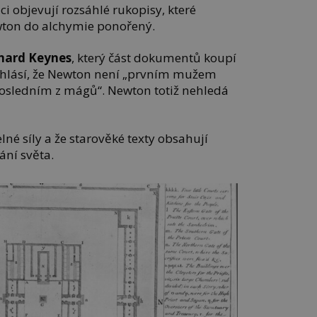
ici objevují rozsáhlé rukopisy, které
ewton do alchymie ponořený.
nard Keynes
, který část dokumentů koupí
rohlásí, že Newton není „prvním mužem
posledním z mágů“. Newton totiž nehledá
elné síly a že starověké texty obsahují
ání světa.