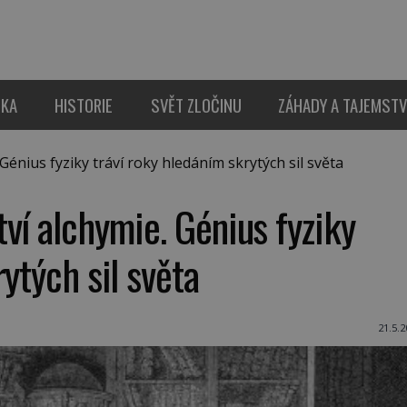
IKA
HISTORIE
SVĚT ZLOČINU
ZÁHADY A TAJEMSTV
énius fyziky tráví roky hledáním skrytých sil světa
ví alchymie. Génius fyziky
ytých sil světa
21.5.2