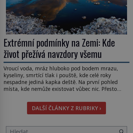
Extrémní podmínky na Zemi: Kde
život přežívá navzdory všemu
Vroucí voda, mráz hluboko pod bodem mrazu,
kyseliny, smrtící tlak i pouště, kde celé roky
nespadne jediná kapka deště. Na první pohled
místa, kde nemůže existovat vůbec nic. Přesto
právě tady vědci objevují organismy, které
posouvají hranice života. Každý nový nález mění
DALŠÍ ČLÁNKY Z RUBRIKY ›
naše představy o tom, co všechno dokáže příroda a
napovídá, kde bychom jednou […]