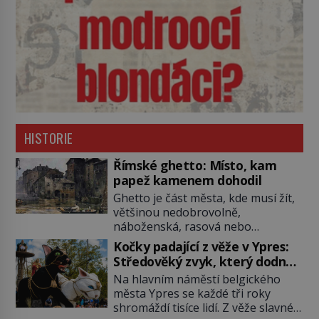
HISTORIE
Římské ghetto: Místo, kam
papež kamenem dohodil
Ghetto je část města, kde musí žít,
většinou nedobrovolně,
náboženská, rasová nebo
národnostní menšina obyvatel.
Kočky padající z věže v Ypres:
Bohaté historické zkušenosti mají s
Středověký zvyk, který dodnes
takovým životem Židé. Už od
budí rozpaky
Na hlavním náměstí belgického
středověku jsou totiž v každou
města Ypres se každé tři roky
chvíli nuceni v nějakém žít. Mezi ty
shromáždí tisíce lidí. Z věže slavné
nejslavnější patří i římské ghetto