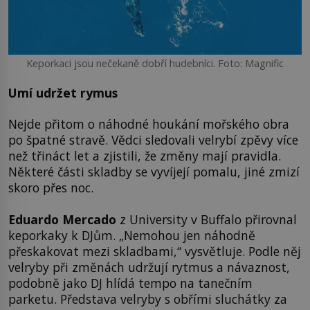
Keporkaci jsou nečekaně dobří hudebníci. Foto: Magnific
Umí udržet rymus
Nejde přitom o náhodné houkání mořského obra
po špatné stravě. Vědci sledovali velrybí zpěvy více
než třináct let a zjistili, že změny mají pravidla.
Některé části skladby se vyvíjejí pomalu, jiné zmizí
skoro přes noc.
Eduardo Mercado
z University v Buffalo přirovnal
keporkaky k DJům. „Nemohou jen náhodně
přeskakovat mezi skladbami,“ vysvětluje. Podle něj
velryby při změnách udržují rytmus a návaznost,
podobně jako DJ hlídá tempo na tanečním
parketu. Představa velryby s obřími sluchátky za