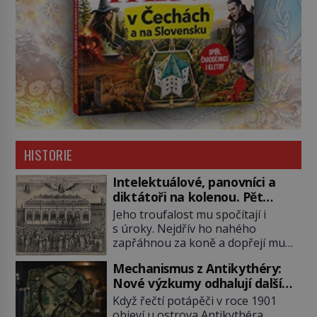
HISTORIE
Intelektuálové, panovníci a
diktátoři na kolenou. Pět
posledních okamžiků před
Jeho troufalost mu spočítají i
popravou
s úroky. Nejdřív ho nahého
zapřáhnou za koně a dopřejí mu
vyhlídkovou trasu kolem Londýna.
Mechanismus z Antikythéry:
Když ho pak věší, myslí si, že útrapy
Nové výzkumy odhalují další
skončily. Těsně předtím, než ztratí
překvapení o starověkém
vědomí ho odříznou a začnou jeho
Když řečtí potápěči v roce 1901
počítači
tělo zbavovat orgánů. Chvíli ještě
objeví u ostrova Antikythéra