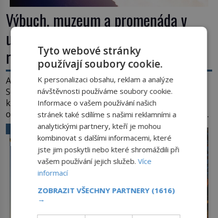
Výbuch, muzeum a promenáda v
ulicích. Pět osudů nejslavnějších
Tyto webové stránky
raketoplánů
používají soubory cookie.
K personalizaci obsahu, reklam a analýze
Ani zima nezkazí přítomným slavnostní okamžik.
Se slunečními brýlemi hledí na startující raketu,
návštěvnosti používáme soubory cookie.
která má do vesmíru vynést kromě posádky také
Informace o vašem používání našich
obyčejnou učitelku. Po několika sekundách všem
stránek také sdílíme s našimi reklamními a
ztuhnou úsměvy, stroj totiž exploduje. Jejich
analytickými partnery, kteří je mohou
VĚDA A TECHNIKA
konstrukce není z levného kraje, daňové
kombinovat s dalšími informacemi, které
poplatníky stojí miliardy dolarů. Na druhou stranu
jste jim poskytli nebo které shromáždili při
zvládnou jen představitelné věci. Na malé kousky
vašem používání jejich služeb.
Více
Název: Columbia První […]
informací
ZOBRAZIT VŠECHNY PARTNERY
(1616)
→