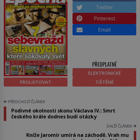
Twitter
Pinterest
Email
PŘEDPLATNÉ
ELEKTRONICKÉ
PROLISTOVAT
TIŠTĚNÉ
PŘEDCHOZÍ ČLÁNEK
Podivné okolnosti skonu Václava IV.: Smrt
českého krále dodnes budí otázky
DALŠÍ ČLÁNEK
Kníže Jaromír umírá na záchodě. Vrah mu