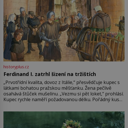
historyplus.cz
Ferdinand I. zatrhl šizení na tržištích
„Prvotřídní kvalita, dovoz z Itálie,“ přesvědčuje kupec s
látkami bohatou pražskou měšťanku. Žena pečlivě
osahává štůček mušelínu. „Vezmu si pět loket,“ prohlásí.
Kupec rychle naměří požadovanou délku. Pořádný kus
mu přitom zůstane za prsty… „Na šaty ho bude málo,
milostpaní. Stačí jenom na sukni,“ zhodnotí švadlena
množství růžového mušelínu. „Ošidili vás, podívejte.“
Vezme do ruky dřevěnou