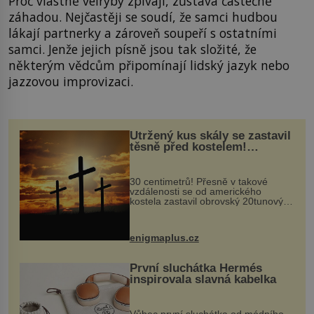
Proč vlastně velryby zpívají, zůstává částečně
záhadou. Nejčastěji se soudí, že samci hudbou
lákají partnerky a zároveň soupeří s ostatními
samci. Jenže jejich písně jsou tak složité, že
některým vědcům připomínají lidský jazyk nebo
jazzovou improvizaci.
Utržený kus skály se zastavil
těsně před kostelem!
Ochránila ho boží síla?
30 centimetrů! Přesně v takové
vzdálenosti se od amerického
kostela zastavil obrovský 20tunový
balvan, který se v květnu 2014
nečekaně odtrhl od nedaleké skály
při její demolici. Podle místních stojí
enigmaplus.cz
...
První sluchátka Hermés
inspirovala slavná kabelka