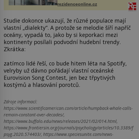
mohou jako mávnutím kouzelného
rezidenceonline.cz
proutku...
Studie dokonce ukazují, že různé populace mají
vlastní „dialekty“. A protože se melodie šíří napříč
oceány, vypadá to, jako by si keporkaci mezi
kontinenty posílali podvodní hudební trendy.
Zkrátka:
zatímco lidé řeší, co bude hitem léta na Spotify,
velryby už dávno pořádají vlastní oceánské
Eurovision Song Contest, jen bez třpytivých
kostýmů a hlasování porotců.
Zdroje informací:
https://www.scientificamerican.com/article/humpback-whale-calls-
remain-constant-over-decades/,
https://www.buffalo.edu/news/releases/2021/02/014.html,
https://www.frontiersin.org/journals/psychology/articles/10.3389/f
psyg.2020.574403/, https://www.speciesunite.com/news-