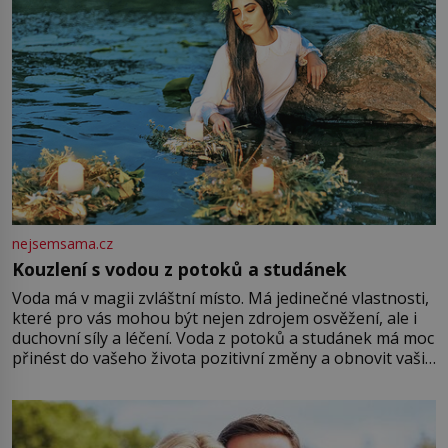
nejsemsama.cz
Kouzlení s vodou z potoků a studánek
Voda má v magii zvláštní místo. Má jedinečné vlastnosti,
které pro vás mohou být nejen zdrojem osvěžení, ale i
duchovní síly a léčení. Voda z potoků a studánek má moc
přinést do vašeho života pozitivní změny a obnovit vaši
energii. Využitím těchto přírodních zdrojů v magii
můžete obohatit své rituály a přinést do svého života
větší harmonii a klid. Je důležité