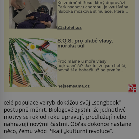
Ke zmírnění třesu, který doprovází
Parkinsonovu chorobu, je využívána
hluboká mozková stimulace, která
však vyžaduje vysoce invazivní
zákrok. Ultrazvuk zase není vhodný
k dostatečně přesnému zacílení ...
21stoleti.cz
S.O.S. pro slabé vlasy:
mořská sůl
Proč máme u moře vlasy
nejkrásnější? Jak to, že jsou hebčí,
pevnější a bohatší už po prvním
vykoupání? Protože sůl obsažená v
mořské vodě má blahodárný vliv.
Nejen na tělo a pokožku, ale i na
nejsemsama.cz
vlasy. ...
celé populace velryb dokážou svůj „songbook“
postupně měnit. Biologové zjistili, že jednotlivé
motivy se rok od roku upravují, prodlužují nebo
nahrazují novými částmi. Občas dokonce nastane
něco, čemu vědci říkají „kulturní revoluce“.