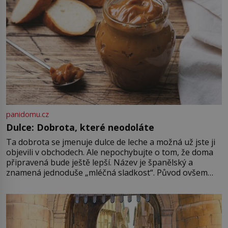
panidomu.cz
Dulce: Dobrota, které neodoláte
Ta dobrota se jmenuje dulce de leche a možná už jste ji
objevili v obchodech. Ale nepochybujte o tom, že doma
připravená bude ještě lepší. Název je španělský a
znamená jednoduše „mléčná sladkost“. Původ ovšem
není úplně jednoznačný, o autorství této receptury se
pře hned několik latinskoamerických zemí a k tomu
Francie, kde se traduje,