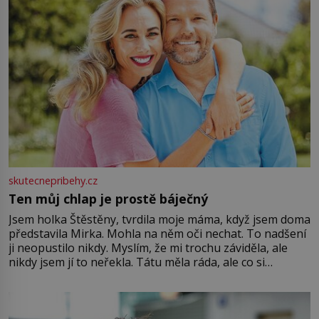
skutecnepribehy.cz
Ten můj chlap je prostě báječný
Jsem holka Štěstěny, tvrdila moje máma, když jsem doma
představila Mirka. Mohla na něm oči nechat. To nadšení
ji neopustilo nikdy. Myslím, že mi trochu záviděla, ale
nikdy jsem jí to neřekla. Tátu měla ráda, ale co si
pamatuji, tak jsme s Mirkem byli zamilovaní mnohem víc.
Jsme spolu moc rádi Tehdy byla jiná doba, když