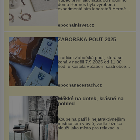
Vůbec první sluchátka od módního
domu Hermès byla vyrobena
experimentálním laboratoří Hermès
Ateliers Horizons. Elegantní gadget
si vyžádal dva roky vývoje a chlubí
se ručně šitou hovězí kůží a
epochalnisvet.cz
kovový...
ZÁBOŘSKÁ POUŤ 2025
Tradiční Zábořská pouť, která se
koná v neděli 7.9.2025 od 11:00
hod. u kostela v Záboří, části obce
Kly u Mělníka. V programu naleznete
komentovanou prohlídku kostela,
dobovou hudbu, řemesla, atrakce...
epochanacestach.cz
Měkké na dotek, krásné na
pohled
Koupelna patří k nejatraktivnějším
místnostem v bytě, vedle ložnice
slouží jako místo pro relaxaci a
odpočinek. Koupelnový textil –
ručníky, osušky a koberečky –