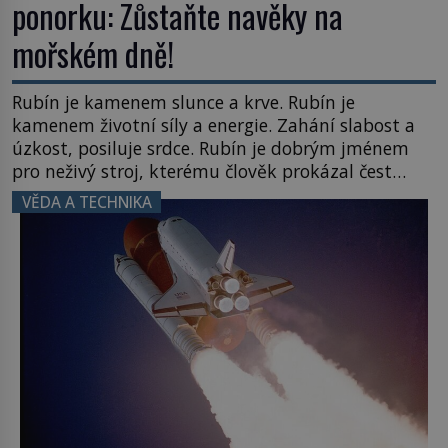
ponorku: Zůstaňte navěky na
mořském dně!
Rubín je kamenem slunce a krve. Rubín je
kamenem životní síly a energie. Zahání slabost a
úzkost, posiluje srdce. Rubín je dobrým jménem
pro neživý stroj, kterému člověk prokázal čest
nezmizet v tavicí peci a našel mu místo
VĚDA A TECHNIKA
k poslednímu odpočinku. Je druhá polovina 50. let
minulého století. Nálože spočítány, umístěny a
odpáleny. Trup ponorky nabírá vodu […]