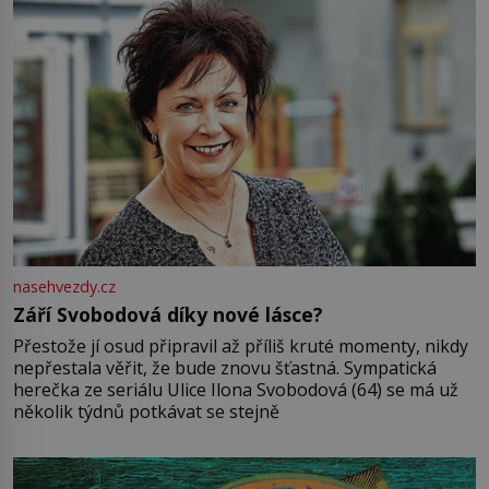
nasehvezdy.cz
Září Svobodová díky nové lásce?
Přestože jí osud připravil až příliš kruté momenty, nikdy
nepřestala věřit, že bude znovu šťastná. Sympatická
herečka ze seriálu Ulice Ilona Svobodová (64) se má už
několik týdnů potkávat se stejně