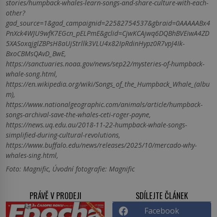
stories/humpback-whales-learn-songs-and-share-culture-with-each-
other?
gad_source=1&gad_campaignid=22582754537&gbraid=0AAAAABx4
PnXck4WJU9wfK7EGcn_pELPmE&gclid=CjwKCAjwq6DQBhBVEiwA4ZD
5XASoxqjglZBPsH8aUjStrllk3VLU4x82IpRdinHypz0R7vpJ4Ik-
BxoCBMsQAvD_BwE,
https://sanctuaries.noaa.gov/news/sep22/mysteries-of-humpback-
whale-song.html,
https://en.wikipedia.org/wiki/Songs_of_the_Humpback_Whale_(albu
m),
https://www.nationalgeographic.com/animals/article/humpback-
songs-archival-save-the-whales-ceti-roger-payne,
https://news.uq.edu.au/2018-11-22-humpback-whale-songs-
simplified-during-cultural-revolutions,
https://www.buffalo.edu/news/releases/2025/10/mercado-why-
whales-sing.html,
Foto: Magnific, Úvodní fotografie: Magnific
PRÁVĚ V PRODEJI
SDÍLEJTE ČLÁNEK
Facebook