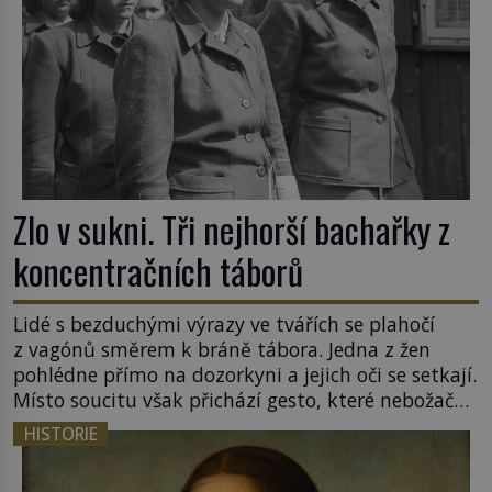
Zlo v sukni. Tři nejhorší bachařky z
koncentračních táborů
Lidé s bezduchými výrazy ve tvářích se plahočí
z vagónů směrem k bráně tábora. Jedna z žen
pohlédne přímo na dozorkyni a jejich oči se setkají.
Místo soucitu však přichází gesto, které nebožačku
posílá rovnou do plynové komory. Jména jako
HISTORIE
Rudolf Höss (1901–1947), Josef Mengele (1911–
1979) či Heinrich Himmler (1900–1945) zná každý,