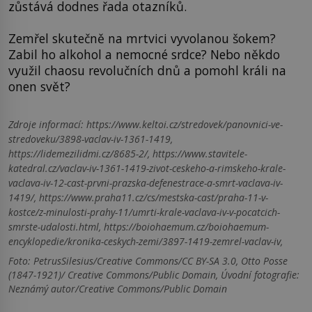
zůstává dodnes řada otazníků.
Zemřel skutečně na mrtvici vyvolanou šokem?
Zabil ho alkohol a nemocné srdce? Nebo někdo
využil chaosu revolučních dnů a pomohl králi na
onen svět?
Zdroje informací:
https://www.keltoi.cz/stredovek/panovnici-ve-
stredoveku/3898-vaclav-iv-1361-1419,
https://lidemezilidmi.cz/8685-2/, https://www.stavitele-
katedral.cz/vaclav-iv-1361-1419-zivot-ceskeho-a-rimskeho-krale-
vaclava-iv-12-cast-prvni-prazska-defenestrace-a-smrt-vaclava-iv-
1419/, https://www.praha11.cz/cs/mestska-cast/praha-11-v-
kostce/z-minulosti-prahy-11/umrti-krale-vaclava-iv-v-pocatcich-
smrste-udalosti.html, https://boiohaemum.cz/boiohaemum-
encyklopedie/kronika-ceskych-zemi/3897-1419-zemrel-vaclav-iv,
Foto: PetrusSilesius/Creative Commons/CC BY-SA 3.0, Otto Posse
(1847-1921)/ Creative Commons/Public Domain, Úvodní fotografie:
Neznámý autor/Creative Commons/Public Domain