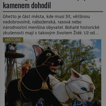
kamenem dohodil
Ghetto je část města, kde musí žít, většinou
nedobrovolně, náboženská, rasová nebo
národnostní menšina obyvatel. Bohaté historické
zkušenosti mají s takovým životem Židé. Už od
středověku jsou totiž v každou chvíli nuceni v
HISTORIE
nějakém žít. Mezi ty nejslavnější patří i římské
ghetto založené v roce 1555. Pokud jde o vztah
k Židům, nemá se Řím čím chlubit. […]