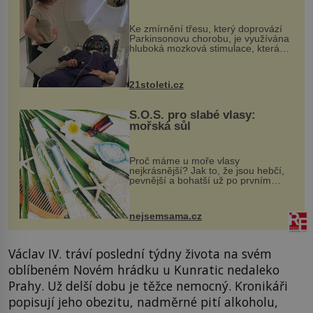
pomocí ultrazvukové
„helmy“
Ke zmírnění třesu, který doprovází
Parkinsonovu chorobu, je využívána
hluboká mozková stimulace, která
však vyžaduje vysoce invazivní
zákrok. Ultrazvuk zase není vhodný
k dostatečně přesnému zacílení ...
21stoleti.cz
S.O.S. pro slabé vlasy:
mořská sůl
Proč máme u moře vlasy
nejkrásnější? Jak to, že jsou hebčí,
pevnější a bohatší už po prvním
vykoupání? Protože sůl obsažená v
mořské vodě má blahodárný vliv.
Nejen na tělo a pokožku, ale i na
nejsemsama.cz
vlasy. ...
Václav IV. tráví poslední týdny života na svém
oblíbeném Novém hrádku u Kunratic nedaleko
Prahy. Už delší dobu je těžce nemocný. Kronikáři
popisují jeho obezitu, nadměrné pití alkoholu,