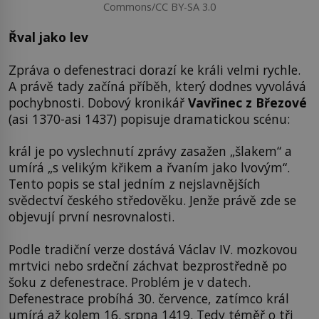
Commons/CC BY-SA 3.0
Řval jako lev
Zpráva o defenestraci dorazí ke králi velmi rychle.
A právě tady začíná příběh, který dodnes vyvolává
pochybnosti. Dobový kronikář
Vavřinec z Březové
(asi 1370-asi 1437) popisuje dramatickou scénu:
král je po vyslechnutí zprávy zasažen „šlakem“ a
umírá „s velikým křikem a řvaním jako lvovým“.
Tento popis se stal jedním z nejslavnějších
svědectví českého středověku. Jenže právě zde se
objevují první nesrovnalosti.
Podle tradiční verze dostává Václav IV. mozkovou
mrtvici nebo srdeční záchvat bezprostředně po
šoku z defenestrace. Problém je v datech.
Defenestrace probíhá 30. července, zatímco král
umírá až kolem 16. srpna 1419. Tedy téměř o tři