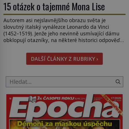
15 otázek o tajemné Mona Lise
Autorem asi nejslavnějšího obrazu světa je
slovutný italský vynálezce Leonardo da Vinci
(1452–1519). Jenže jeho nevinně usmívající dámu
obklopují otazníky, na některé historici odpověď
objeví, jiné zůstanou nezodpovězené. Kam si ji
pověsil Napoleon? Samotný císař Napoleon
DALŠÍ ČLÁNKY Z RUBRIKY ›
Bonaparte (1769–1821) má pro malbu slabost, a
tak si ji ještě jako první konzul přemístí do své
ložnice v Tuilerisjkém […]