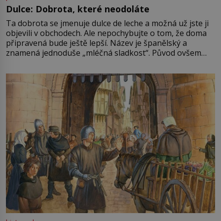
Dulce: Dobrota, které neodoláte
Ta dobrota se jmenuje dulce de leche a možná už jste ji
objevili v obchodech. Ale nepochybujte o tom, že doma
připravená bude ještě lepší. Název je španělský a
znamená jednoduše „mléčná sladkost“. Původ ovšem
není úplně jednoznačný, o autorství této receptury se
pře hned několik latinskoamerických zemí a k tomu
Francie, kde se traduje,