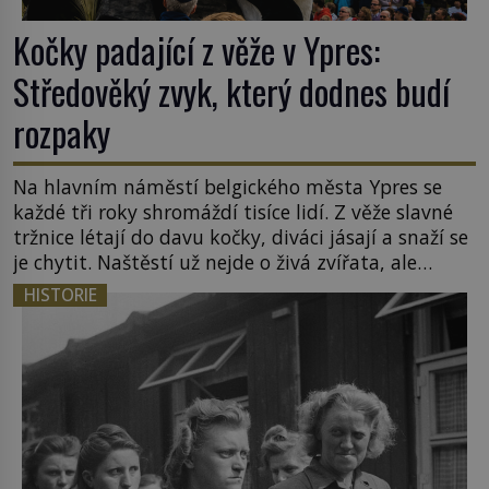
Kočky padající z věže v Ypres:
Středověký zvyk, který dodnes budí
rozpaky
Na hlavním náměstí belgického města Ypres se
každé tři roky shromáždí tisíce lidí. Z věže slavné
tržnice létají do davu kočky, diváci jásají a snaží se
je chytit. Naštěstí už nejde o živá zvířata, ale
jenom o plyšové suvenýry. Kdysi to ale bylo jinak.
HISTORIE
Tato veselá podívaná připomíná jeden z
nejpodivnějších a zároveň nejkrutějších zvyků […]