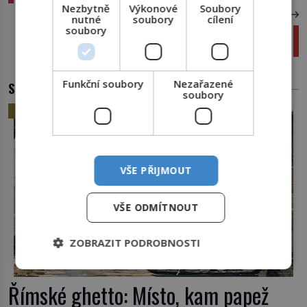
Nezbytně
Výkonové
Soubory
DALŠÍ ČLÁNEK
nutné
soubory
cílení
soubory
Velrybí hity oceánů: Keporkaci mění své písně
jako popové hvězdy
Funkční soubory
Nezařazené
SOUVISEJÍCÍ ČLÁNKY
soubory
HISTORIE
VŠE PŘIJMOUT
VŠE ODMÍTNOUT
ZOBRAZIT PODROBNOSTI
Římské ghetto: Místo, kam papež