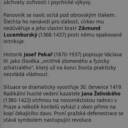
záchvaty zuřivosti i psychické výkyvy.
Panovník se navíc ocitá pod obrovským tlakem.
Šlechta ho nenávidí pro slabost, církev mu
nedůvěřuje a jeho vlastní bratr
Zikmund
Lucemburský
(1368-1437) proti němu opakovaně
intrikuje.
Historik
Josef Pekař
(1870-1937) popisuje Václava
IV. jako člověka „vnitřně zlomeného a fyzicky
zchátralého“, který už na konci života prakticky
nezvládá vládnout.
Situace se dramaticky vyostřuje 30. července 1419.
Radikální husité vedení kazatele
Jana Želivského
(1380-1422) vtrhnou na novoměstskou radnici v
Praze a několik konšelů vyhází z oken přímo na
kopí čekajícího davu. První pražská defenestrace se
stává symbolem nastupující revoluce.