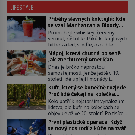
LIFESTYLE
Příběhy slavných koktejlů: Kde
se vzal Manhattan a Bloody
Mary?
Promíchejte whiskey, červený
vermut, několik střiků koktejlových
bitters a led, sceďte, ozdobte
koktejlovou třešinkou a tadá…
Nápoj, která chutná po seně.
Manhattan je tu! A pokud to má být
Jak znechucený Američan
skutečně on, dejte si pozor, ať
vymyslel brčko
Dnes je brčko naprostou
místo klasické americké rye
samozřejmostí. Jenže ještě v 19.
whiskey či klidně bourbonu
století lidé upíjejí limonády i
nepoužijete skotskou whisku. Co
koktejly dutými stébly žita nebo
se stane? Inu, koktejl bude stále
Kufr, který se konečně rozjede.
žitné slámy. Fungují sice dobře,
skvělý, ale už to nebude
Proč lidé čekají na kolečka
mají ale jednu nepříjemnou
Manhattan ale […]
téměř pět tisíc let?
Kolo patří k nejstarším vynálezům
vlastnost po chvíli se rozmáčejí a
lidstva, ale kufr na kolečkách se
nápoji dodávají travnatou příchuť.
objevuje až ve 20. století. Po tisíce
Právě tahle drobná nepříjemnost
let lidé vláčejí těžká zavazadla v
přivede amerického výrobce
První plastické operace: Když
rukou, na zádech nebo je nakládají
cigaretových náustků k nápadu,
se nový nos rodí z kůže na tváři
na povozy. Stačí přitom jediný
který změní způsob pití po celém