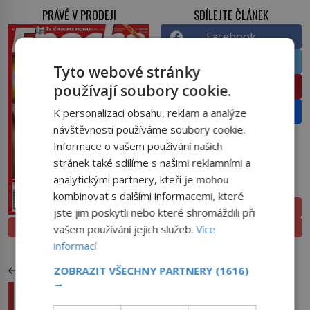
PRÁVĚ V PRODEJI
SDÍLEJTE ČLÁNEK
Facebook
Twitter
Tyto webové stránky
Pinterest
používají soubory cookie.
Email
K personalizaci obsahu, reklam a analýze
návštěvnosti používáme soubory cookie.
Informace o vašem používání našich
stránek také sdílíme s našimi reklamními a
analytickými partnery, kteří je mohou
PŘEDPLATNÉ
kombinovat s dalšími informacemi, které
ELEKTRONICKÉ
jste jim poskytli nebo které shromáždili při
PROLISTOVAT
TIŠTĚNÉ
vašem používání jejich služeb.
Více
informací
ZOBRAZIT VŠECHNY PARTNERY
(1616)
PŘEDCHOZÍ ČLÁNEK
→
Libůstky diktátora Kaddáfího: Utrácí za obrazy,
politické suvenýry i auta