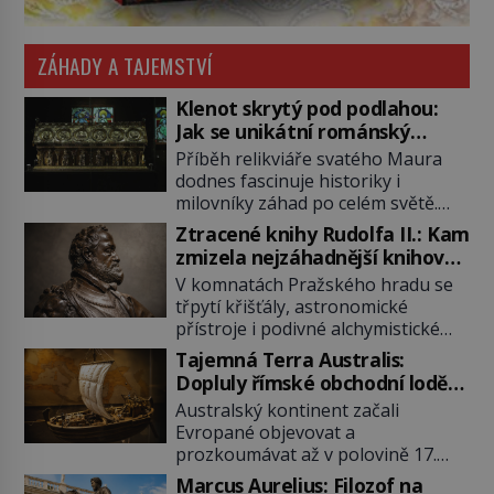
ZÁHADY A TAJEMSTVÍ
Klenot skrytý pod podlahou:
Jak se unikátní románský
poklad dostal do zapadlého
Příběh relikviáře svatého Maura
Bečova?
dodnes fascinuje historiky i
milovníky záhad po celém světě.
Tato románská zlatnická památka
Ztracené knihy Rudolfa II.: Kam
ze 13. století je po českých
zmizela nejzáhadnější knihovna
korunovačních klenotech druhým
Evropy?
V komnatách Pražského hradu se
nejcennějším movitým majetkem v
třpytí křišťály, astronomické
České republice. Přestože byl
přístroje i podivné alchymistické
klenot v roce 1985 po dramatickém
rukopisy. Císař Rudolf II.
pátrání kriminalistů úspěšně
Tajemná Terra Australis:
shromažďuje vše, co souvisí s
nalezen, jeho minulost stále
Dopluly římské obchodní lodě
tajemstvím přírody, hvězd i
obestírá hustá mlha. Otázky, jak
až do Austrálie?
Australský kontinent začali
lidského poznání. Jenže po jeho
přesně se tato […]
Evropané objevovat a
smrti se jeho slavné sbírky začínají
prozkoumávat až v polovině 17.
rozpadat a část z nich mizí navždy.
století. Existuje však možnost, že
Kdo odnesl nejvzácnější knihy? A
Marcus Aurelius: Filozof na