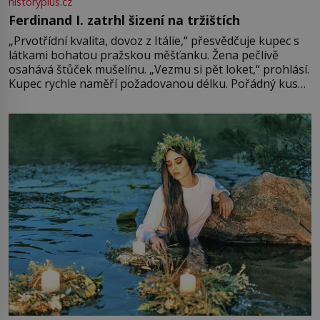
historyplus.cz
Ferdinand I. zatrhl šizení na tržištích
„Prvotřídní kvalita, dovoz z Itálie,“ přesvědčuje kupec s
látkami bohatou pražskou měšťanku. Žena pečlivě
osahává štůček mušelínu. „Vezmu si pět loket,“ prohlásí.
Kupec rychle naměří požadovanou délku. Pořádný kus
mu přitom zůstane za prsty… „Na šaty ho bude málo,
milostpaní. Stačí jenom na sukni,“ zhodnotí švadlena
množství růžového mušelínu. „Ošidili vás, podívejte.“
Vezme do ruky dřevěnou