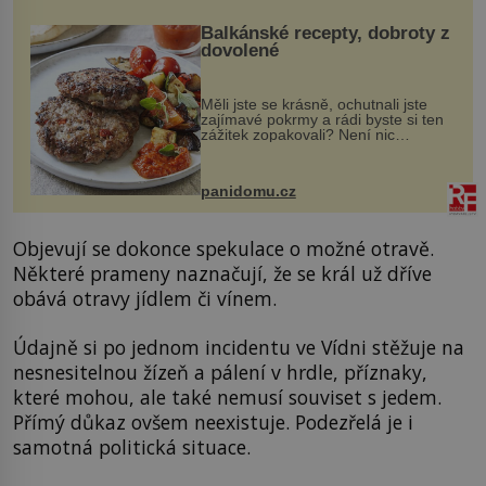
Balkánské recepty, dobroty z
dovolené
Měli jste se krásně, ochutnali jste
zajímavé pokrmy a rádi byste si ten
zážitek zopakovali? Není nic
snazšího. Pljeskavica (10 porcí)
Možná jste ji ochutnali na dovolené v
bývalé Jugoslávii, lze ji vi...
panidomu.cz
Objevují se dokonce spekulace o možné otravě.
Některé prameny naznačují, že se král už dříve
obává otravy jídlem či vínem.
Údajně si po jednom incidentu ve Vídni stěžuje na
nesnesitelnou žízeň a pálení v hrdle, příznaky,
které mohou, ale také nemusí souviset s jedem.
Přímý důkaz ovšem neexistuje. Podezřelá je i
samotná politická situace.