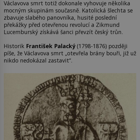
Václavova smrt totiž dokonale vyhovuje několika
mocným skupinám současně. Katolická šlechta se
zbavuje slabého panovníka, husité poslední
překážky před otevřenou revolucí a Zikmund
Lucemburský získává šanci převzít český trůn.
Historik
František Palacký
(1798-1876) později
píše, že Václavova smrt „otevřela brány bouři, již už
nikdo nedokázal zastavit“.