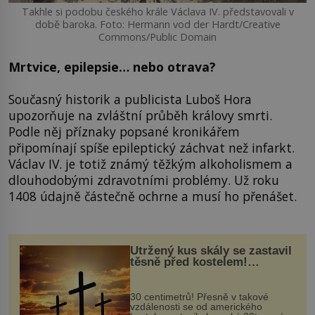
Takhle si podobu českého krále Václava IV. představovali v
době baroka. Foto: Hermann vod der Hardt/Creative
Commons/Public Domain
Mrtvice, epilepsie… nebo otrava?
Současný historik a publicista Luboš Hora
upozorňuje na zvláštní průběh královy smrti.
Podle něj příznaky popsané kronikářem
připomínají spíše epileptický záchvat než infarkt.
Václav IV. je totiž známý těžkým alkoholismem a
dlouhodobými zdravotními problémy. Už roku
1408 údajně částečně ochrne a musí ho přenášet.
Utržený kus skály se zastavil
těsně před kostelem!
Ochránila ho boží síla?
30 centimetrů! Přesně v takové
vzdálenosti se od amerického