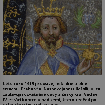
Léto roku 1419 je dusivé, neklidné a plné
strachu. Praha vře. Nespokojenost lidí sílí, ulice
zaplavují rozvášněné davy a český král Václav
IV. ztrácí kontrolu nad zemí, kterou zdědil po
svém slavném otci Karlu IV.