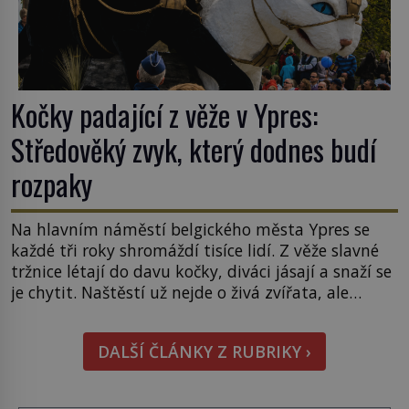
Kočky padající z věže v Ypres:
Středověký zvyk, který dodnes budí
rozpaky
Na hlavním náměstí belgického města Ypres se
každé tři roky shromáždí tisíce lidí. Z věže slavné
tržnice létají do davu kočky, diváci jásají a snaží se
je chytit. Naštěstí už nejde o živá zvířata, ale
jenom o plyšové suvenýry. Kdysi to ale bylo jinak.
Tato veselá podívaná připomíná jeden z
DALŠÍ ČLÁNKY Z RUBRIKY ›
nejpodivnějších a zároveň nejkrutějších zvyků […]