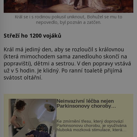
Král se i s rodinou pokusil uniknout, Bohužel se mu to
nepovedlo, byl poznán a zatčen.
Střeží ho 1200 vojáků
Král má jediný den, aby se rozloučil s královnou
(která mimochodem sama zanedlouho skončí na
popravišti), dětmi a sestrou. V den popravy vstává
už v 5 hodin. Je klidný. Po ranní toaletě přijímá
svátost oltářní.
Neinvazivní léčba nejen
Parkinsonovy choroby
pomocí ultrazvukové
„helmy“
Ke zmírnění třesu, který doprovází
Parkinsonovu chorobu, je využívána
hluboká mozková stimulace, která
však vyžaduje vysoce invazivní