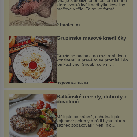
Dna je zánětlivé onemocnění kloubů,
které vzniká kvůli nadbytku kyseliny
močové v těle. Ta se ve formě
krystalků ukládá v blízkosti kloubů,
nejčastěji přitom postihuje palce na
nohou, a způsobuje bole...
21stoleti.cz
Gruzínské masové knedlíčky
Gruzie se nachází na rozhraní dvou
kontinentů a právě to se promítá i do
její kuchyně. Snoubí se v ní
evropské a asijské chutě a díky tomu
vznikají rozmanité a chuťově bohaté
pokrmy, které rozhodně st...
nejsemsama.cz
Balkánské recepty, dobroty z
dovolené
Měli jste se krásně, ochutnali jste
zajímavé pokrmy a rádi byste si ten
zážitek zopakovali? Není nic
snazšího. Pljeskavica (10 porcí)
Možná jste ji ochutnali na dovolené v