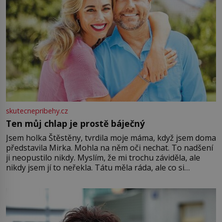
skutecnepribehy.cz
Ten můj chlap je prostě báječný
Jsem holka Štěstěny, tvrdila moje máma, když jsem doma
představila Mirka. Mohla na něm oči nechat. To nadšení
ji neopustilo nikdy. Myslím, že mi trochu záviděla, ale
nikdy jsem jí to neřekla. Tátu měla ráda, ale co si
pamatuji, tak jsme s Mirkem byli zamilovaní mnohem víc.
Jsme spolu moc rádi Tehdy byla jiná doba, když