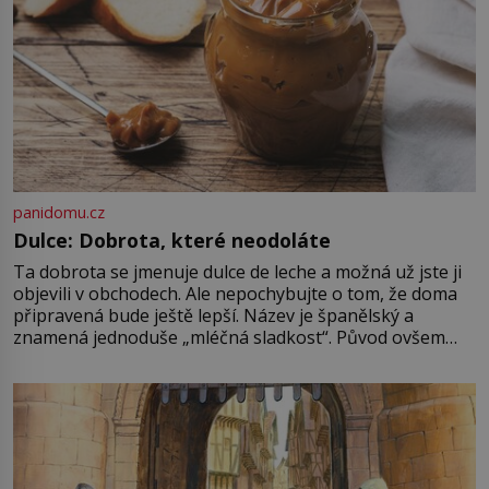
panidomu.cz
Dulce: Dobrota, které neodoláte
Ta dobrota se jmenuje dulce de leche a možná už jste ji
objevili v obchodech. Ale nepochybujte o tom, že doma
připravená bude ještě lepší. Název je španělský a
znamená jednoduše „mléčná sladkost“. Původ ovšem
není úplně jednoznačný, o autorství této receptury se
pře hned několik latinskoamerických zemí a k tomu
Francie, kde se traduje,