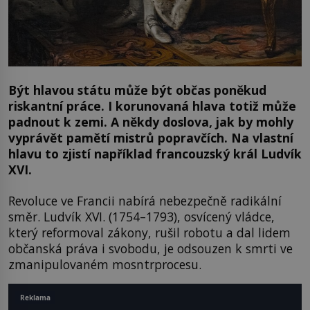
Být hlavou státu může být občas poněkud
riskantní práce. I korunovaná hlava totiž může
padnout k zemi. A někdy doslova, jak by mohly
vyprávět pamětí mistrů popravčích. Na vlastní
hlavu to zjistí například francouzský král Ludvík
XVI.
Revoluce ve Francii nabírá nebezpečně radikální
směr. Ludvík XVI. (1754–1793), osvícený vládce,
který reformoval zákony, rušil robotu a dal lidem
občanská práva i svobodu, je odsouzen k smrti ve
zmanipulovaném mosntrprocesu.
Reklama