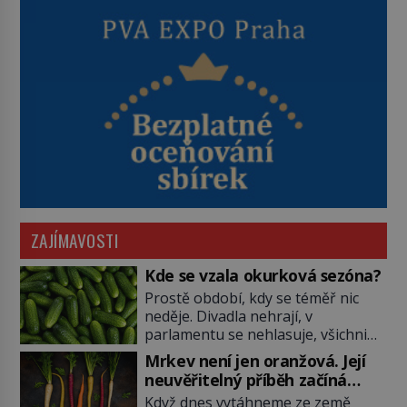
ZAJÍMAVOSTI
Kde se vzala okurková sezóna?
Prostě období, kdy se téměř nic
neděje. Divadla nehrají, v
parlamentu se nehlasuje, všichni
jsou na dovolené a média tak
Mrkev není jen oranžová. Její
nemají o čem mluvit a psát. A
neuvěřitelný příběh začíná
vymýšlejí si proto témata, které
fialovou barvou
Když dnes vytáhneme ze země