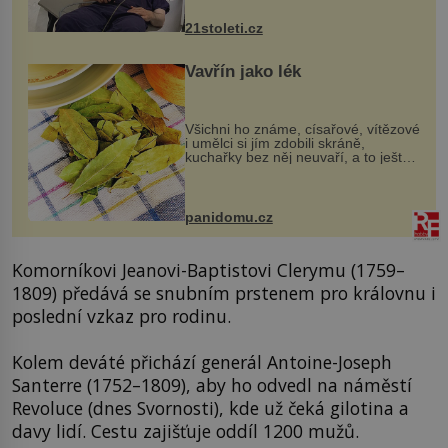
zákrok. Ultrazvuk zase není vhodný
k dostatečně přesnému zacílení ...
21stoleti.cz
Vavřín jako lék
Všichni ho známe, císařové, vítězové
i umělci si jím zdobili skráně,
kuchařky bez něj neuvaří, a to ještě
nevíte, že bobkový list může výrazně
zmírnit některé naše neduhy.
Obsahuje v malém množství ně...
panidomu.cz
Komorníkovi Jeanovi-Baptistovi Clerymu (1759–
1809) předává se snubním prstenem pro královnu i
poslední vzkaz pro rodinu.
Kolem deváté přichází generál Antoine-Joseph
Santerre (1752–1809), aby ho odvedl na náměstí
Revoluce (dnes Svornosti), kde už čeká gilotina a
davy lidí. Cestu zajišťuje oddíl 1200 mužů.