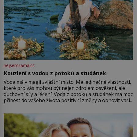
nejsemsama.cz
Kouzlení s vodou z potoků a studánek
Voda má v magii zvláštní místo. Má jedinečné vlastnosti,
které pro vás mohou být nejen zdrojem osvěžení, ale i
duchovní síly a léčení. Voda z potoků a studánek má moc
přinést do vašeho života pozitivní změny a obnovit vaši
energii. Využitím těchto přírodních zdrojů v magii
můžete obohatit své rituály a přinést do svého života
větší harmonii a klid. Je důležité