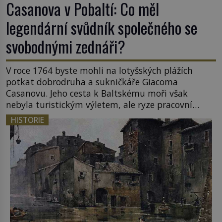
Casanova v Pobaltí: Co měl
legendární svůdník společného se
svobodnými zednáři?
V roce 1764 byste mohli na lotyšských plážích
potkat dobrodruha a sukničkáře Giacoma
Casanovu. Jeho cesta k Baltskému moři však
nebyla turistickým výletem, ale ryze pracovní
cestou se zištnými úmysly. Jaký cíl Casanova
HISTORIE
sledoval, když se například procházel uličkami
lotyšské Rigy? Casanova v Pobaltí kontaktoval
tamní zednářské lóže. Nebyl v této oblasti žádným
nováčkem, protože do zednářské […]