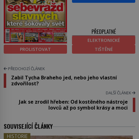
PŘEDPLATNÉ
ELEKTRONICKÉ
PROLISTOVAT
TIŠTĚNÉ
PŘEDCHOZÍ ČLÁNEK
Zabil Tycha Braheho jed, nebo jeho vlastní
zdvořilost?
DALŠÍ ČLÁNEK
Jak se zrodil hřeben: Od kostěného nástroje
lovců až po symbol krásy a moci
SOUVISEJÍCÍ ČLÁNKY
HISTORIE