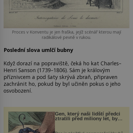
Proces v Konventu je jen fraška, jejíž scénář kterou mají
radikálové pevně v rukou.
Poslední slova umlčí bubny
Když dorazí na popraviště, čeká ho kat Charles–
Henri Sanson (1739–1806). Sám je královým
příznivcem a pod šaty skrývá zbraň, připraven
zachránit ho, pokud by byl učiněn pokus o jeho
osvobození.
Gen, který naši lidští předci
ztratili před miliony let, by
mohl pomoci s léčbou
„nemoci králů“