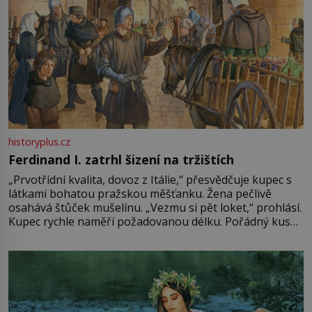
historyplus.cz
Ferdinand I. zatrhl šizení na tržištích
„Prvotřídní kvalita, dovoz z Itálie,“ přesvědčuje kupec s
látkami bohatou pražskou měšťanku. Žena pečlivě
osahává štůček mušelínu. „Vezmu si pět loket,“ prohlásí.
Kupec rychle naměří požadovanou délku. Pořádný kus
mu přitom zůstane za prsty… „Na šaty ho bude málo,
milostpaní. Stačí jenom na sukni,“ zhodnotí švadlena
množství růžového mušelínu. „Ošidili vás, podívejte.“
Vezme do ruky dřevěnou