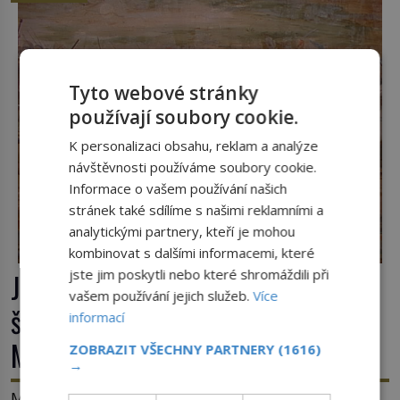
Tyto webové stránky
používají soubory cookie.
K personalizaci obsahu, reklam a analýze
návštěvnosti používáme soubory cookie.
Informace o vašem používání našich
stránek také sdílíme s našimi reklamními a
analytickými partnery, kteří je mohou
kombinovat s dalšími informacemi, které
jste jim poskytli nebo které shromáždili při
Jaroslav ze Šternberka: Neexistující
vašem používání jejich služeb.
Více
šlechtic, který z Moravy vyžene
informací
Mongoly
ZOBRAZIT VŠECHNY PARTNERY
(1616)
→
Mongolové se tlačí do Evropy a hrozí, že ovládnou