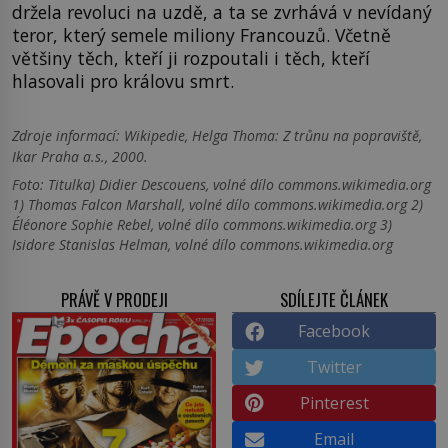
držela revoluci na uzdě, a ta se zvrhává v nevídaný
teror, který semele miliony Francouzů. Včetně
většiny těch, kteří ji rozpoutali i těch, kteří
hlasovali pro královu smrt.
Zdroje informací:
Wikipedie, Helga Thoma: Z trůnu na popraviště,
Ikar Praha a.s., 2000.
Foto: Titulka) Didier Descouens, volné dílo commons.wikimedia.org
1) Thomas Falcon Marshall, volné dílo commons.wikimedia.org 2)
Éléonore Sophie Rebel, volné dílo commons.wikimedia.org 3)
Isidore Stanislas Helman, volné dílo commons.wikimedia.org
PRÁVĚ V PRODEJI
SDÍLEJTE ČLÁNEK
Facebook
Twitter
Pinterest
Email