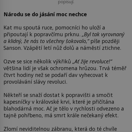
popisují.
Národu se do jásání moc nechce
Kat mu spoutá ruce, pomocníci ho uloží a
připoutají k popravčímu prknu.
„
Byl tak vyrovnaný
a klidný, že nás to všechny šokovalo,“
píše později
Sanson. Vzápětí letí nůž dolů a náměstí ztichne.
Ozve se sice několik výkřiků
„Ať žije revoluce!“
většina lidí je však ochromena hrůzou. Trvá téměř
čtvrt hodiny než se podaří dav vyhecovat k
provolávání slávy revoluci.
Někteří se snaží dostat k popravišti a smočit
kapesníčky v královské krvi, které je přičítána
blahodárná moc. Ač je tělo v rychlosti odvezeno a
tajně pohřbeno, má smrt krále nečekaný efekt.
Zlomí neviditelnou zábranu, která do té chvíle