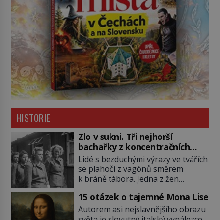
HISTORIE
Zlo v sukni. Tři nejhorší
bachařky z koncentračních
táborů
Lidé s bezduchými výrazy ve tvářích
se plahočí z vagónů směrem
k bráně tábora. Jedna z žen
pohlédne přímo na dozorkyni a
15 otázek o tajemné Mona Lise
jejich oči se setkají. Místo soucitu
však přichází gesto, které
Autorem asi nejslavnějšího obrazu
nebožačku posílá rovnou do
světa je slovutný italský vynálezce