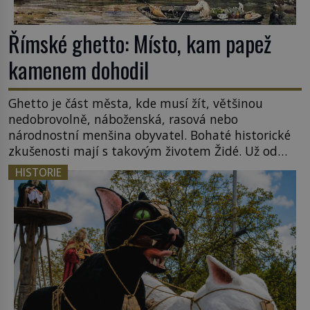
Římské ghetto: Místo, kam papež
kamenem dohodil
Ghetto je část města, kde musí žít, většinou
nedobrovolně, náboženská, rasová nebo
národnostní menšina obyvatel. Bohaté historické
zkušenosti mají s takovým životem Židé. Už od
středověku jsou totiž v každou chvíli nuceni v
HISTORIE
nějakém žít. Mezi ty nejslavnější patří i římské
ghetto založené v roce 1555. Pokud jde o vztah
k Židům, nemá se Řím čím chlubit. […]