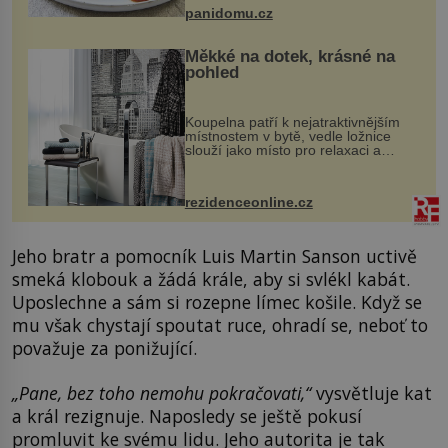
bývalé Jugoslávii, lze ji vi...
panidomu.cz
Měkké na dotek, krásné na
pohled
Koupelna patří k nejatraktivnějším
místnostem v bytě, vedle ložnice
slouží jako místo pro relaxaci a
odpočinek. Koupelnový textil –
ručníky, osušky a koberečky –
mohou jako mávnutím kouzelného
rezidenceonline.cz
proutku...
Jeho bratr a pomocník Luis Martin Sanson uctivě
smeká klobouk a žádá krále, aby si svlékl kabát.
Uposlechne a sám si rozepne límec košile. Když se
mu však chystají spoutat ruce, ohradí se, neboť to
považuje za ponižující.
„Pane, bez toho nemohu pokračovati,“
vysvětluje kat
a král rezignuje. Naposledy se ještě pokusí
promluvit ke svému lidu. Jeho autorita je tak