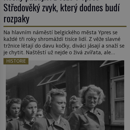
Středověký zvyk, který dodnes budí
rozpaky
Na hlavním náměstí belgického města Ypres se
každé tři roky shromáždí tisíce lidí. Z věže slavné
tržnice létají do davu kočky, diváci jásají a snaží se
je chytit. Naštěstí už nejde o živá zvířata, ale
jenom o plyšové suvenýry. Kdysi to ale bylo jinak.
HISTORIE
Tato veselá podívaná připomíná jeden z
nejpodivnějších a zároveň nejkrutějších zvyků […]