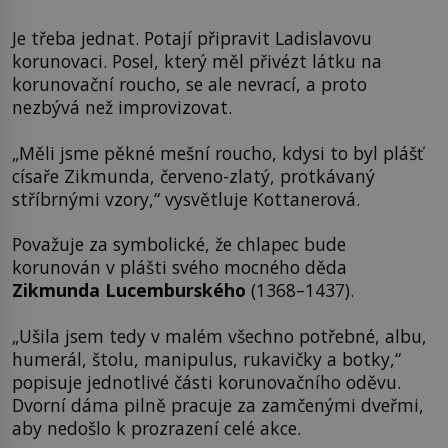
Je třeba jednat. Potají připravit Ladislavovu
korunovaci. Posel, který měl přivézt látku na
korunovační roucho, se ale nevrací, a proto
nezbývá než improvizovat.
„Měli jsme pěkné mešní roucho, kdysi to byl plášť
císaře Zikmunda, červeno-zlatý, protkávaný
stříbrnými vzory,“ vysvětluje Kottanerová.
Považuje za symbolické, že chlapec bude
korunován v plášti svého mocného děda
Zikmunda Lucemburského
(1368–1437).
„Ušila jsem tedy v malém všechno potřebné, albu,
humerál, štolu, manipulus, rukavičky a botky,“
popisuje jednotlivé části korunovačního oděvu.
Dvorní dáma pilně pracuje za zamčenými dveřmi,
aby nedošlo k prozrazení celé akce.