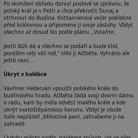
Po skončení obřadu dorazí poslové se zprávou, že
polský král je v Pešti a chce překročit Dunaj a
vtrhnout do Budína. Kottannerová večer poklekne
před královnou a připomene jí svoje zásluhy. Vždyť
všechno až dosud šlo podle plánu. „Vstaňte.
Jestli Bůh dá a všechno se podaří a bude klid,
povýším celý váš rod,“ slíbí jí Alžběta. Vyhráno ale
ještě není…
Úkryt v kolébce
Vavřinec Hédervári vpouští polského krále do
budínského hradu. Alžběta žádá svoji dvorní dámu
o radu, kam by měla odvést malého krále a kde
ukrýt svatoštěpánskou korunu. Vždyť je všude
tolik nepřátel! „Milostivá paní, zahrabeme ji na
zahradě.
I kdyby město padlo, najdeme způsob, jak se přes