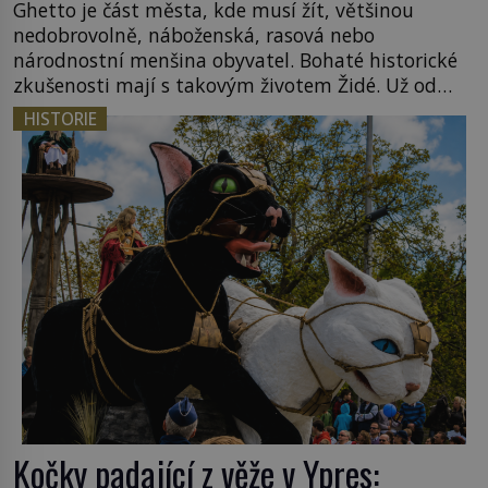
Ghetto je část města, kde musí žít, většinou
nedobrovolně, náboženská, rasová nebo
národnostní menšina obyvatel. Bohaté historické
zkušenosti mají s takovým životem Židé. Už od
středověku jsou totiž v každou chvíli nuceni v
HISTORIE
nějakém žít. Mezi ty nejslavnější patří i římské
ghetto založené v roce 1555. Pokud jde o vztah
k Židům, nemá se Řím čím chlubit. […]
Kočky padající z věže v Ypres: