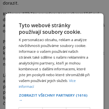
dorazit.
Královna Alžběta navzdory tomu shromáždí své
dvořany a pošle žádost ostřihomskému
Tyto webové stránky
arcibiskupovi, aby se dostavil ke korunovaci aspoň
on.
používají soubory cookie.
K personalizaci obsahu, reklam a analýze
Po poledni 12. května 1440 vyráží korunovační
návštěvnosti používáme soubory cookie.
průvod do Stoličného Bělehradu, tradičního
Informace o vašem používání našich
korunovačního města uherských králů. Připojí se k
stránek také sdílíme s našimi reklamními a
němu i palatin
Vavřinec Hédervári
. Všichni
analytickými partnery, kteří je mohou
nastoupí na velkou pramici.
kombinovat s dalšími informacemi, které
Loď vyčnívá nad hladinu řeky Dunaj sotva na dlaň
jste jim poskytli nebo které shromáždili při
a nebezpečně se pohupuje. Když se k tomu
vašem používání jejich služeb.
Více
přidruží i silný vítr, jedná se o nebezpečnou
informací
plavbu. Naštěstí se šťastně dostanou na druhý
ZOBRAZIT VŠECHNY PARTNERY
(1616)
břeh. Mladého krále v kolébce nesou po vylodění
→
čtyři rytíři v brnění.