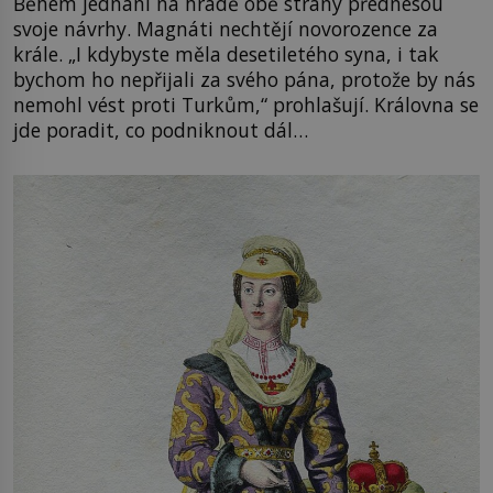
Během jednání na hradě obě strany přednesou
svoje návrhy. Magnáti nechtějí novorozence za
krále. „I kdybyste měla desetiletého syna, i tak
bychom ho nepřijali za svého pána, protože by nás
nemohl vést proti Turkům,“ prohlašují. Královna se
jde poradit, co podniknout dál…