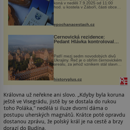
koná v neděli 7.9.2025 od 11:00
hod. u kostela v Záboří, části obce
Kly u Mělníka. V programu naleznete
komentovanou prohlídku kostela,
dobovou hudbu, řemesla, atrakce...
epochanacestach.cz
Černovická rezidence:
Pedant Hlávka kontroloval
každou cihlu
Patří mezi sedm novodobých divů
Ukrajiny. Řeč je o obřím černovickém
areálu, za jehož vznikem stál slavný
český architekt Josef Hlávka. Ten si
na něm dal mimořádně záležet. Jeho
stavební plány by při ...
historyplus.cz
Královna už neřekne ani slovo. „Kdyby byla koruna
ještě ve Visegrádu, jistě by se dostala do rukou
toho Poláka,“ nedělá si iluze dvorní dáma o
postupu uherských magnátů. Krátce poté opravdu
dostanou zprávu, že polský král je na cestě a brzy
dorazí do Budína.