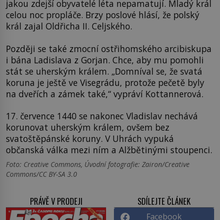
jakou zdejší obyvatelé léta nepamatují. Mladý král
celou noc propláče. Brzy poslové hlásí, že polský
král zajal Oldřicha II. Celjského.
Později se také zmocní ostřihomského arcibiskupa
i bána Ladislava z Gorjan. Chce, aby mu pomohli
stát se uherským králem. „Domníval se, že svatá
koruna je ještě ve Visegrádu, protože pečetě byly
na dveřích a zámek také,“ vypráví Kottannerová.
17. července 1440 se nakonec Vladislav nechává
korunovat uherským králem, ovšem bez
svatoštěpánské koruny. V Uhrách vypuká
občanská válka mezi ním a Alžbětinými stoupenci.
Foto: Creative Commons, Úvodní fotografie: Zairon/Creative
Commons/CC BY-SA 3.0
PRÁVĚ V PRODEJI
SDÍLEJTE ČLÁNEK
Facebook