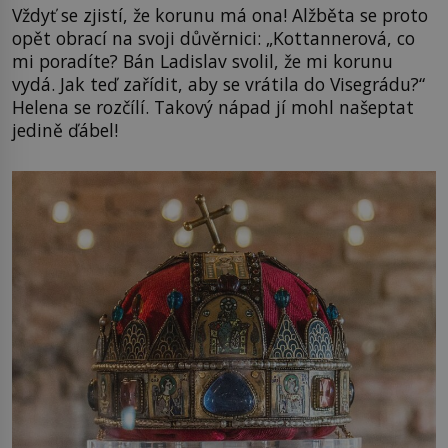
Vždyť se zjistí, že korunu má ona! Alžběta se proto
opět obrací na svoji důvěrnici: „Kottannerová, co
mi poradíte? Bán Ladislav svolil, že mi korunu
vydá. Jak teď zařídit, aby se vrátila do Visegrádu?“
Helena se rozčílí. Takový nápad jí mohl našeptat
jedině ďábel!