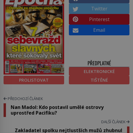
Twitter
Pinterest
Email
PŘEDPLATNÉ
ELEKTRONICKÉ
PROLISTOVAT
TIŠTĚNÉ
PŘEDCHOZÍ ČLÁNEK
Nan Madol: Kdo postavil umělé ostrovy
uprostřed Pacifiku?
DALŠÍ ČLÁNEK
Zakladatel spolku nejtlustších mužů zhubnul