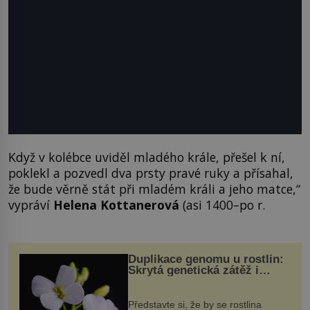
Když v kolébce uviděl mladého krále, přešel k ní,
poklekl a pozvedl dva prsty pravé ruky a přísahal,
že bude věrně stát při mladém králi a jeho matce,“
vypráví
Helena Kottanerová
(asi 1400–po r.
Duplikace genomu u rostlin:
Skrytá genetická zátěž i
evoluční výhoda
Představte si, že by se rostlina