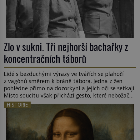
Zlo v sukni. Tři nejhorší bachařky z
koncentračních táborů
Lidé s bezduchými výrazy ve tvářích se plahočí
z vagónů směrem k bráně tábora. Jedna z žen
pohlédne přímo na dozorkyni a jejich oči se setkají.
Místo soucitu však přichází gesto, které nebožačku
posílá rovnou do plynové komory. Jména jako
HISTORIE
Rudolf Höss (1901–1947), Josef Mengele (1911–
1979) či Heinrich Himmler (1900–1945) zná každý,
o koho se historie jen otřela. Jenže […]