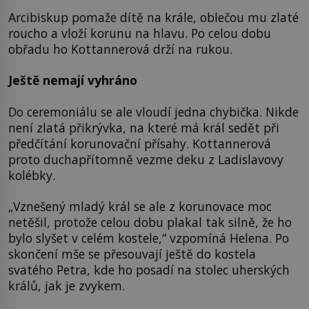
Arcibiskup pomaže dítě na krále, oblečou mu zlaté
roucho a vloží korunu na hlavu. Po celou dobu
obřadu ho Kottannerová drží na rukou.
Ještě nemají vyhráno
Do ceremoniálu se ale vloudí jedna chybička. Nikde
není zlatá přikrývka, na které má král sedět při
předčítání korunovační přísahy. Kottannerová
proto duchapřítomně vezme deku z Ladislavovy
kolébky.
„Vznešený mladý král se ale z korunovace moc
netěšil, protože celou dobu plakal tak silně, že ho
bylo slyšet v celém kostele,“ vzpomíná Helena. Po
skončení mše se přesouvají ještě do kostela
svatého Petra, kde ho posadí na stolec uherských
králů, jak je zvykem.