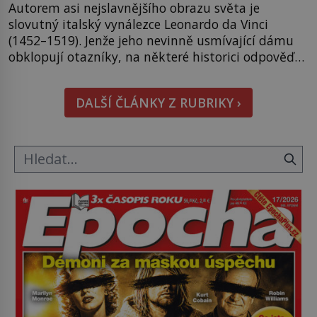
Autorem asi nejslavnějšího obrazu světa je
slovutný italský vynálezce Leonardo da Vinci
(1452–1519). Jenže jeho nevinně usmívající dámu
obklopují otazníky, na některé historici odpověď
objeví, jiné zůstanou nezodpovězené. Kam si ji
pověsil Napoleon? Samotný císař Napoleon
DALŠÍ ČLÁNKY Z RUBRIKY ›
Bonaparte (1769–1821) má pro malbu slabost, a
tak si ji ještě jako první konzul přemístí do své
ložnice v Tuilerisjkém […]