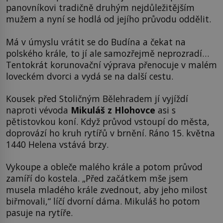
panovníkovi tradičně druhým nejdůležitějším
mužem a nyní se hodlá od jejího průvodu oddělit.
Má v úmyslu vrátit se do Budína a čekat na
polského krále, to jí ale samozřejmě neprozradí…
Tentokrát korunovační výprava přenocuje v malém
loveckém dvorci a vydá se na další cestu.
Kousek před Stoličným Bělehradem jí vyjíždí
naproti vévoda
Mikuláš z Hlohovce
asi s
pětistovkou koní. Když průvod vstoupí do města,
doprovází ho kruh rytířů v brnění. Ráno 15. května
1440 Helena vstává brzy.
Vykoupe a obleče malého krále a potom průvod
zamíří do kostela. „Před začátkem mše jsem
musela mladého krále zvednout, aby jeho milost
biřmovali,“ líčí dvorní dáma. Mikuláš ho potom
pasuje na rytíře.