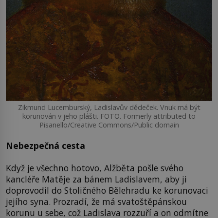
Zikmund Lucemburský, Ladislavův dědeček. Vnuk má být
korunován v jeho plášti. FOTO. Formerly attributed to
Pisanello/Creative Commons/Public domain
Nebezpečná cesta
Když je všechno hotovo, Alžběta pošle svého
kancléře Matěje za bánem Ladislavem, aby ji
doprovodil do Stoličného Bělehradu ke korunovaci
jejího syna. Prozradí, že má svatoštěpánskou
korunu u sebe, což Ladislava rozzuří a on odmítne