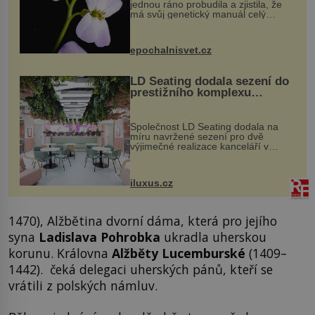
jednou ráno probudila a zjistila, že
má svůj genetický manuál celý
dvakrát. Přesně to se občas v
přírodě stane – a podle nového
výzkumu to může být pro druhy
epochalnisvet.cz
vstupenka...
LD Seating dodala sezení do
prestižního komplexu
MediaCityUK v Salfordu
Společnost LD Seating dodala na
míru navržené sezení pro dvě
výjimečné realizace kanceláří v
areálu MediaCityUK v anglickém
Salfordu – konkrétně do budov Blue
Tower a Orange Tower. Komplex
iluxus.cz
budov Media...
1470), Alžbětina dvorní dáma, která pro jejího
syna
Ladislava
Pohrobka
ukradla uherskou
korunu. Královna
Alžběty Lucemburské
(1409–
1442). čeká delegaci uherských pánů, kteří se
vrátili z polských námluv.