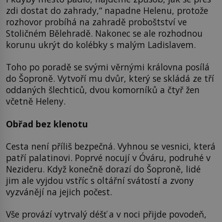
zdi dostat do zahrady,“ napadne Helenu, protože
rozhovor probíhá na zahradě proboštství ve
Stoličném Bělehradě. Nakonec se ale rozhodnou
korunu ukrýt do kolébky s malým Ladislavem.
Toho po poradě se svými věrnými královna posílá
do Šoproně. Vytvoří mu dvůr, který se skládá ze tří
oddaných šlechticů, dvou komorníků a čtyř žen
včetně Heleny.
Obřad bez klenotu
Cesta není příliš bezpečná. Vyhnou se vesnici, která
patří palatinovi. Poprvé nocují v Óváru, podruhé v
Nezideru. Když konečně dorazí do Šoproně, lidé
jim ale vyjdou vstříc s oltářní svátostí a zvony
vyzvánějí na jejich počest.
Vše provází vytrvalý déšť a v noci přijde povodeň,