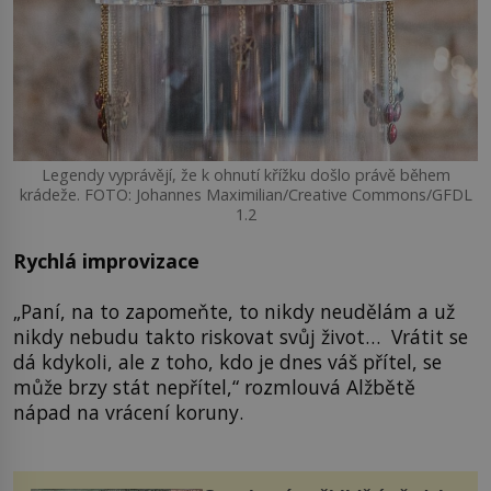
Legendy vyprávějí, že k ohnutí křížku došlo právě během
krádeže. FOTO: Johannes Maximilian/Creative Commons/GFDL
1.2
Rychlá improvizace
„Paní, na to zapomeňte, to nikdy neudělám a už
nikdy nebudu takto riskovat svůj život… Vrátit se
dá kdykoli, ale z toho, kdo je dnes váš přítel, se
může brzy stát nepřítel,“ rozmlouvá Alžbětě
nápad na vrácení koruny.