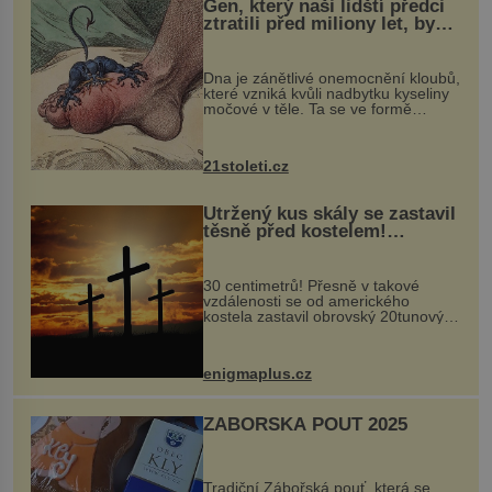
Gen, který naši lidští předci
ztratili před miliony let, by
mohl pomoci s léčbou
„nemoci králů“
Dna je zánětlivé onemocnění kloubů,
které vzniká kvůli nadbytku kyseliny
močové v těle. Ta se ve formě
krystalků ukládá v blízkosti kloubů,
nejčastěji přitom postihuje palce na
nohou, a způsobuje bole...
21stoleti.cz
Utržený kus skály se zastavil
těsně před kostelem!
Ochránila ho boží síla?
30 centimetrů! Přesně v takové
vzdálenosti se od amerického
kostela zastavil obrovský 20tunový
balvan, který se v květnu 2014
nečekaně odtrhl od nedaleké skály
při její demolici. Podle místních stojí
enigmaplus.cz
...
ZÁBOŘSKÁ POUŤ 2025
Tradiční Zábořská pouť, která se