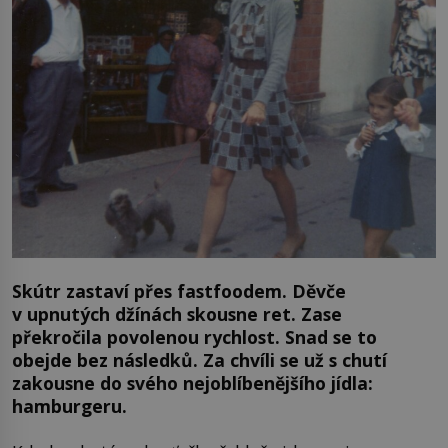
Skútr zastaví přes fastfoodem. Děvče
v upnutých džínách skousne ret. Zase
překročila povolenou rychlost. Snad se to
obejde bez následků. Za chvíli se už s chutí
zakousne do svého nejoblíbenějšího jídla:
hamburgeru.