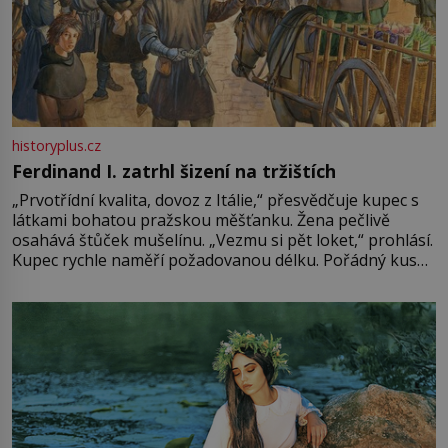
historyplus.cz
Ferdinand I. zatrhl šizení na tržištích
„Prvotřídní kvalita, dovoz z Itálie,“ přesvědčuje kupec s
látkami bohatou pražskou měšťanku. Žena pečlivě
osahává štůček mušelínu. „Vezmu si pět loket,“ prohlásí.
Kupec rychle naměří požadovanou délku. Pořádný kus
mu přitom zůstane za prsty… „Na šaty ho bude málo,
milostpaní. Stačí jenom na sukni,“ zhodnotí švadlena
množství růžového mušelínu. „Ošidili vás, podívejte.“
Vezme do ruky dřevěnou