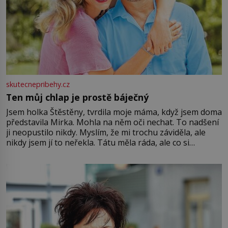
skutecnepribehy.cz
Ten můj chlap je prostě báječný
Jsem holka Štěstěny, tvrdila moje máma, když jsem doma
představila Mirka. Mohla na něm oči nechat. To nadšení
ji neopustilo nikdy. Myslím, že mi trochu záviděla, ale
nikdy jsem jí to neřekla. Tátu měla ráda, ale co si
pamatuji, tak jsme s Mirkem byli zamilovaní mnohem víc.
Jsme spolu moc rádi Tehdy byla jiná doba, když