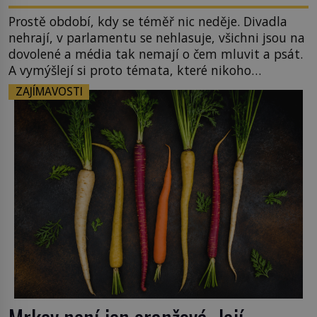
Prostě období, kdy se téměř nic neděje. Divadla
nehrají, v parlamentu se nehlasuje, všichni jsou na
dovolené a média tak nemají o čem mluvit a psát.
A vymýšlejí si proto témata, které nikoho
nezajímají. Proč je však ona letní doba spojovaná
ZAJÍMAVOSTI
zrovna s okurkami? Okurkovou sezónu známe už
od poloviny 19. století, ovšem jako Češi […]