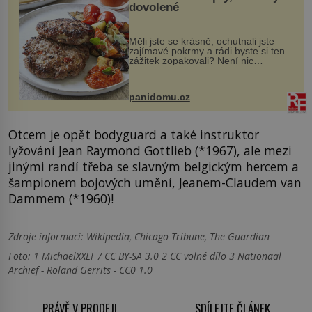
dovolené
Měli jste se krásně, ochutnali jste
zajímavé pokrmy a rádi byste si ten
zážitek zopakovali? Není nic
snazšího. Pljeskavica (10 porcí)
Možná jste ji ochutnali na dovolené v
bývalé Jugoslávii, lze ji vi...
panidomu.cz
Otcem je opět bodyguard a také instruktor
lyžování Jean Raymond Gottlieb (*1967), ale mezi
jinými randí třeba se slavným belgickým hercem a
šampionem bojových umění, Jeanem-Claudem van
Dammem (*1960)!
Zdroje informací:
Wikipedia, Chicago Tribune, The Guardian
Foto: 1 MichaelXXLF / CC BY-SA 3.0 2 CC volné dílo 3 Nationaal
Archief - Roland Gerrits - CC0 1.0
PRÁVĚ V PRODEJI
SDÍLEJTE ČLÁNEK