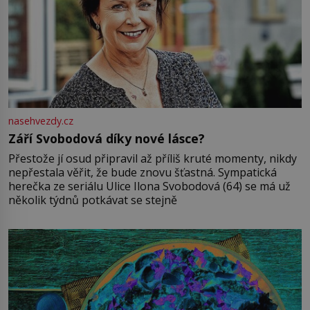
nasehvezdy.cz
Září Svobodová díky nové lásce?
Přestože jí osud připravil až příliš kruté momenty, nikdy
nepřestala věřit, že bude znovu šťastná. Sympatická
herečka ze seriálu Ulice Ilona Svobodová (64) se má už
několik týdnů potkávat se stejně