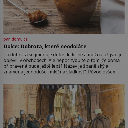
panidomu.cz
Dulce: Dobrota, které neodoláte
Ta dobrota se jmenuje dulce de leche a možná už jste ji
objevili v obchodech. Ale nepochybujte o tom, že doma
připravená bude ještě lepší. Název je španělský a
znamená jednoduše „mléčná sladkost“. Původ ovšem
není úplně jednoznačný, o autorství této receptury se
pře hned několik latinskoamerických zemí a k tomu
Francie, kde se traduje,