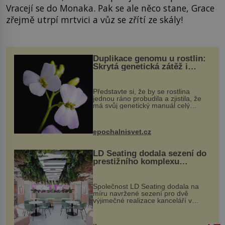
Vracejí se do Monaka. Pak se ale něco stane, Grace
zřejmě utrpí mrtvici a vůz se zřítí ze skály!
Duplikace genomu u rostlin:
Skrytá genetická zátěž i
evoluční výhoda
Představte si, že by se rostlina
jednou ráno probudila a zjistila, že
má svůj genetický manuál celý
dvakrát. Přesně to se občas v
přírodě stane – a podle nového
výzkumu to může být pro druhy
epochalnisvet.cz
vstupenka...
LD Seating dodala sezení do
prestižního komplexu
MediaCityUK v Salfordu
Společnost LD Seating dodala na
míru navržené sezení pro dvě
výjimečné realizace kanceláří v
areálu MediaCityUK v anglickém
Salfordu – konkrétně do budov Blue
Tower a Orange Tower. Komplex