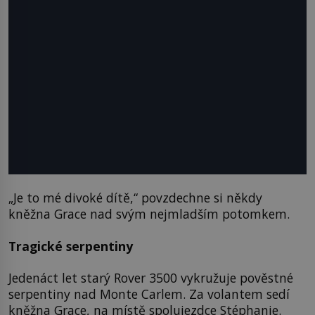
„Je to mé divoké dítě,“ povzdechne si někdy
kněžna Grace nad svým nejmladším potomkem.
Tragické serpentiny
Jedenáct let starý Rover 3500 vykružuje pověstné
serpentiny nad Monte Carlem. Za volantem sedí
kněžna Grace, na místě spolujezdce Stéphanie.