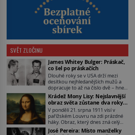
SVĚT ZLOČINU
James Whitey Bulger: Práskač,
co šel po práskačích
Dlouhé roky se v USA drží mezi
desítkou nejhledanějších mužů a
dopracuje to až na číslo dvě – hned
po Usámovi bin Ládinovi (1957–
Krádež Mony Lisy: Nejslavnější
2011). To je James „Whitey“ Bulger
obraz světa zůstane dva roky
(1929–2018) viněný ze spoluúčasti
nezvěstný
V pondělí 21. srpna 1911 visí v
na 19 vraždách, vydírání a lichvy. A
pařížském Louvru na zdi prázdné
samozřejmě, krom toho je ještě
háky. Obraz, který dnes zná celý
drogový dealer, který neváhá
svět, je pryč. Zpočátku si nikdo
odstranit z cesty všechny práskače,
José Pereira: Místo manželky
nemyslí, že jde o krádež.