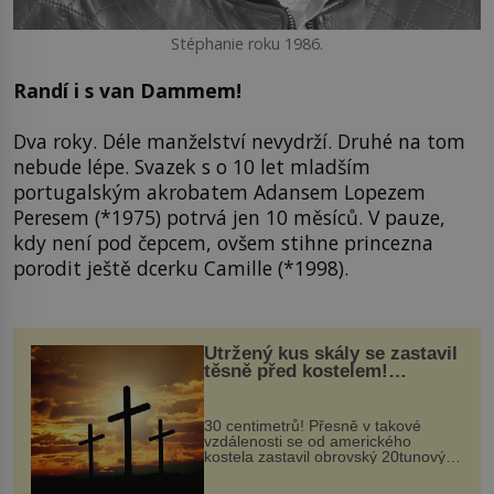
Stéphanie roku 1986.
Randí i s van Dammem!
Dva roky. Déle manželství nevydrží. Druhé na tom
nebude lépe. Svazek s o 10 let mladším
portugalským akrobatem Adansem Lopezem
Peresem (*1975) potrvá jen 10 měsíců. V pauze,
kdy není pod čepcem, ovšem stihne princezna
porodit ještě dcerku Camille (*1998).
Utržený kus skály se zastavil
těsně před kostelem!
Ochránila ho boží síla?
30 centimetrů! Přesně v takové
vzdálenosti se od amerického
kostela zastavil obrovský 20tunový
balvan, který se v květnu 2014
nečekaně odtrhl od nedaleké skály