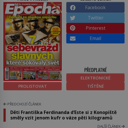
Facebook
Twitter
Pinterest
Email
PŘEDPLATNÉ
ELEKTRONICKÉ
PROLISTOVAT
TIŠTĚNÉ
PŘEDCHOZÍ ČLÁNEK
Děti Františka Ferdinanda d’Este si z Konopiště
směly vzít jenom kufr o váze pěti kilogramů
DALŠÍ ČLÁNEK