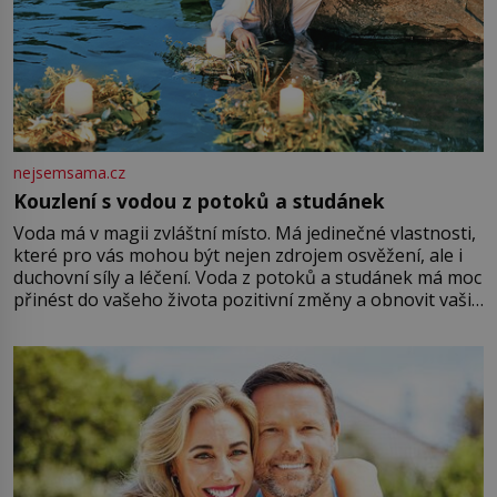
nejsemsama.cz
Kouzlení s vodou z potoků a studánek
Voda má v magii zvláštní místo. Má jedinečné vlastnosti,
které pro vás mohou být nejen zdrojem osvěžení, ale i
duchovní síly a léčení. Voda z potoků a studánek má moc
přinést do vašeho života pozitivní změny a obnovit vaši
energii. Využitím těchto přírodních zdrojů v magii
můžete obohatit své rituály a přinést do svého života
větší harmonii a klid. Je důležité