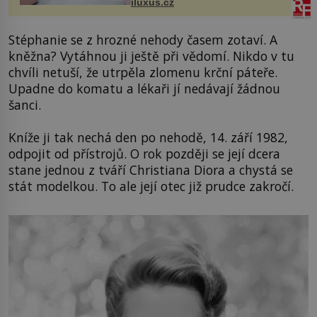
iluxus.cz
budov Media...
Stéphanie se z hrozné nehody časem zotaví. A
kněžna? Vytáhnou ji ještě při vědomí. Nikdo v tu
chvíli netuší, že utrpěla zlomenu krční páteře.
Upadne do komatu a lékaři jí nedávají žádnou
šanci.
Kníže ji tak nechá den po nehodě, 14. září 1982,
odpojit od přístrojů. O rok později se její dcera
stane jednou z tváří Christiana Diora a chystá se
stát modelkou. To ale její otec již prudce zakročí.