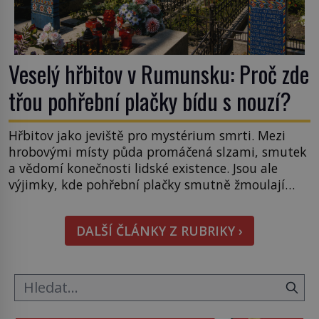
Veselý hřbitov v Rumunsku: Proč zde
třou pohřební plačky bídu s nouzí?
Hřbitov jako jeviště pro mystérium smrti. Mezi
hrobovými místy půda promáčená slzami, smutek
a vědomí konečnosti lidské existence. Jsou ale
výjimky, kde pohřební plačky smutně žmoulají
kapesníky nikoli při smutečním obřadu, ale při
pohledu na výši vyměřené podpory
DALŠÍ ČLÁNKY Z RUBRIKY ›
v nezaměstnanosti. Kam vás pozveme? Unikátní
hřbitov, který si vysloužil název „Veselý“, najdeme
v rumunské vesnici Sapanta, nedaleko hranic […]