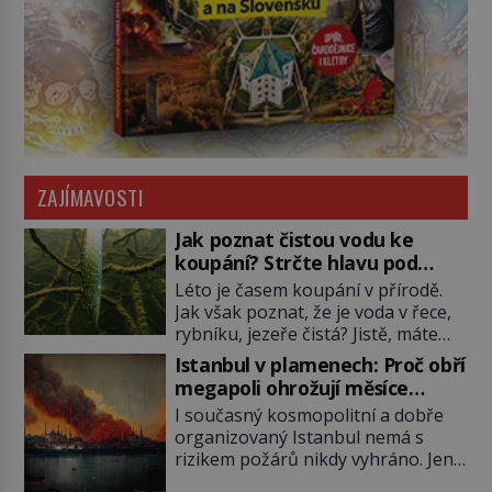
ZAJÍMAVOSTI
Jak poznat čistou vodu ke
koupání? Strčte hlavu pod
hladinu!
Léto je časem koupání v přírodě.
Jak však poznat, že je voda v řece,
rybníku, jezeře čistá? Jistě, máte
možnost využít informace
Istanbul v plamenech: Proč obří
hygieniků či podrobit křížovému
megapoli ohrožují měsíce
výslechu provozovatele přírodního
smaženého lilku?
I současný kosmopolitní a dobře
koupaliště. Existuje ale ještě jiná
organizovaný Istanbul nemá s
alternativa. Jaká? Podívat se pod
rizikem požárů nikdy vyhráno. Jen
hladinu a zjistit, kdo si onu
těžko si tak člověk dokáže
konkrétní vodní lokalitu oblíbil už