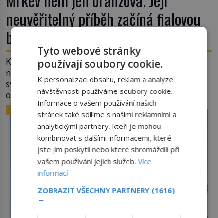
Mrkev není jen oranžová. Její
neuvěřitelný příběh začíná fialovou
barvou
Tyto webové stránky
Když dnes vytáhneme ze země mrkev, většina z
používají soubory cookie.
nás očekává sytě oranžový kořen. Jenže po většinu
K personalizaci obsahu, reklam a analýze
své historie je mrkev všechno možné, jen ne
návštěvnosti používáme soubory cookie.
oranžová. Je fialová, žlutá, bílá, někdy dokonce
Informace o vašem používání našich
téměř černá. Až díky stovkám let pečlivého
ZAJÍMAVOSTI
stránek také sdílíme s našimi reklamními a
šlechtění se z ní stává zelenina, bez které si českou
analytickými partnery, kteří je mohou
zahradu ani nedokážeme představit. Její příběh je
kombinovat s dalšími informacemi, které
[…]
jste jim poskytli nebo které shromáždili při
vašem používání jejich služeb.
Více
informací
ZOBRAZIT VŠECHNY PARTNERY
(1616)
→