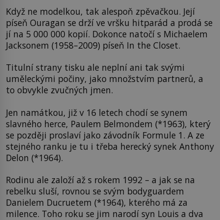
Když ne modelkou, tak alespoň zpěvačkou. Její
píseň Ouragan se drží ve vršku hitparád a prodá se
jí na 5 000 000 kopií. Dokonce natočí s Michaelem
Jacksonem (1958–2009) píseň In the Closet.
Titulní strany tisku ale neplní ani tak svými
uměleckými počiny, jako množstvím partnerů, a
to obvykle zvučných jmen.
Jen namátkou, již v 16 letech chodí se synem
slavného herce, Paulem Belmondem (*1963), který
se později proslaví jako závodník Formule 1. A ze
stejného ranku je tu i třeba herecký synek Anthony
Delon (*1964).
Rodinu ale založí až s rokem 1992 – a jak se na
rebelku sluší, rovnou se svým bodyguardem
Danielem Ducruetem (*1964), kterého má za
milence. Toho roku se jim narodí syn Louis a dva