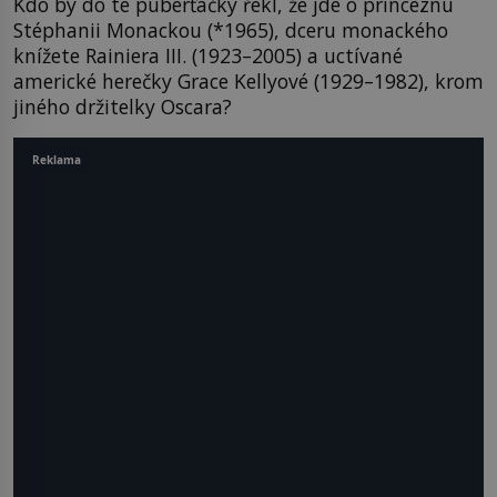
Kdo by do té puberťačky řekl, že jde o princeznu
Stéphanii Monackou (*1965), dceru monackého
knížete Rainiera III. (1923–2005) a uctívané
americké herečky Grace Kellyové (1929–1982), krom
jiného držitelky Oscara?
Reklama