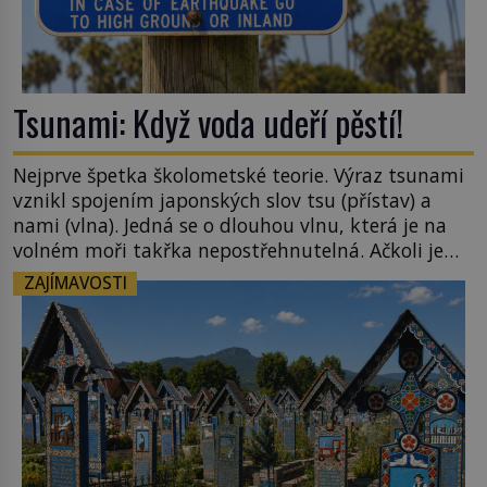
Tsunami: Když voda udeří pěstí!
Nejprve špetka školometské teorie. Výraz tsunami
vznikl spojením japonských slov tsu (přístav) a
nami (vlna). Jedná se o dlouhou vlnu, která je na
volném moři takřka nepostřehnutelná. Ačkoli je
vlnová délka tsunami i 300 kilometrů, výška vlny
ZAJÍMAVOSTI
na volném moři je maximálně 1,5 metru. Máme se
podobné obří vlny obávat i v Evropě? Vznik
tsunami si […]