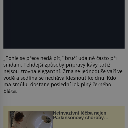
„Tohle se přece nedá pít,“ bručí údajně často při
snídani. Tehdejší způsoby přípravy kávy totiž
nejsou zrovna elegantní. Zrna se jednoduše vaří ve
vodě a sedlina se nechává klesnout ke dnu. Kdo
má smůlu, dostane poslední lok plný černého
bláta.
Neinvazivní léčba nejen
Parkinsonovy choroby
pomocí ultrazvukové
„helmy“