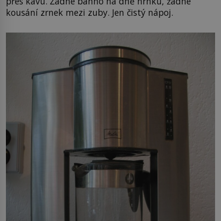
přes kávu. Žádné bahno na dně hrnku, žádné
kousání zrnek mezi zuby. Jen čistý nápoj.