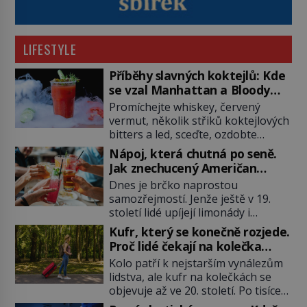
LIFESTYLE
Příběhy slavných koktejlů: Kde
se vzal Manhattan a Bloody
Mary?
Promíchejte whiskey, červený
vermut, několik střiků koktejlových
bitters a led, sceďte, ozdobte
koktejlovou třešinkou a tadá…
Nápoj, která chutná po seně.
Manhattan je tu! A pokud to má být
Jak znechucený Američan
skutečně on, dejte si pozor, ať
vymyslel brčko
Dnes je brčko naprostou
místo klasické americké rye
samozřejmostí. Jenže ještě v 19.
whiskey či klidně bourbonu
století lidé upíjejí limonády i
nepoužijete skotskou whisku. Co
koktejly dutými stébly žita nebo
se stane? Inu, koktejl bude stále
Kufr, který se konečně rozjede.
žitné slámy. Fungují sice dobře,
skvělý, ale už to nebude
Proč lidé čekají na kolečka
mají ale jednu nepříjemnou
Manhattan ale […]
téměř pět tisíc let?
Kolo patří k nejstarším vynálezům
vlastnost po chvíli se rozmáčejí a
lidstva, ale kufr na kolečkách se
nápoji dodávají travnatou příchuť.
objevuje až ve 20. století. Po tisíce
Právě tahle drobná nepříjemnost
let lidé vláčejí těžká zavazadla v