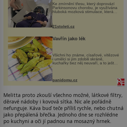
Ke zmírnění třesu, který doprovází
Parkinsonovu chorobu, je využívána
hluboká mozková stimulace, která
však vyžaduje vysoce invazivní
zákrok. Ultrazvuk zase není vhodný
k dostatečně přesnému zacílení ...
21stoleti.cz
Vavřín jako lék
Všichni ho známe, císařové, vítězové
i umělci si jím zdobili skráně,
kuchařky bez něj neuvaří, a to ještě
nevíte, že bobkový list může výrazně
zmírnit některé naše neduhy.
Obsahuje v malém množství ně...
panidomu.cz
Melitta proto zkouší všechno možné, látkové filtry,
děravé nádoby i kovová sítka. Nic ale pořádně
nefunguje. Káva buď teče příliš rychle, nebo chutná
jako přepálená břečka. Jednoho dne se rozhlédne
po kuchyni a oči jí padnou na mosazný hrnek.