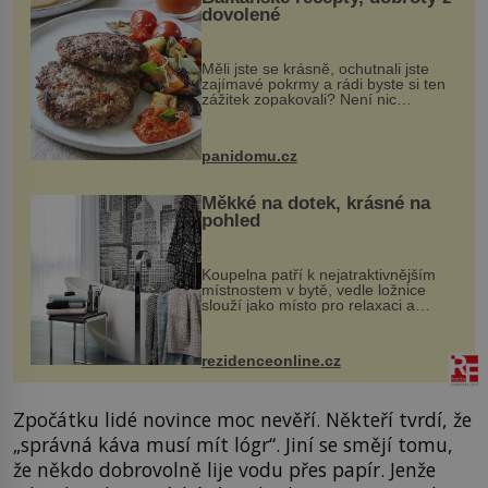
dovolené
Měli jste se krásně, ochutnali jste
zajímavé pokrmy a rádi byste si ten
zážitek zopakovali? Není nic
snazšího. Pljeskavica (10 porcí)
Možná jste ji ochutnali na dovolené v
bývalé Jugoslávii, lze ji vi...
panidomu.cz
Měkké na dotek, krásné na
pohled
Koupelna patří k nejatraktivnějším
místnostem v bytě, vedle ložnice
slouží jako místo pro relaxaci a
odpočinek. Koupelnový textil –
ručníky, osušky a koberečky –
mohou jako mávnutím kouzelného
rezidenceonline.cz
proutku...
Zpočátku lidé novince moc nevěří. Někteří tvrdí, že
„správná káva musí mít lógr“. Jiní se smějí tomu,
že někdo dobrovolně lije vodu přes papír. Jenže