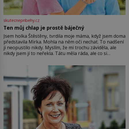
skutecnepribehy.cz
Ten můj chlap je prostě báječný
Jsem holka Štěstěny, tvrdila moje máma, když jsem doma
představila Mirka. Mohla na něm oči nechat. To nadšení
ji neopustilo nikdy. Myslím, že mi trochu záviděla, ale
nikdy jsem jí to neřekla. Tátu měla ráda, ale co si
pamatuji, tak jsme s Mirkem byli zamilovaní mnohem víc.
Jsme spolu moc rádi Tehdy byla jiná doba, když