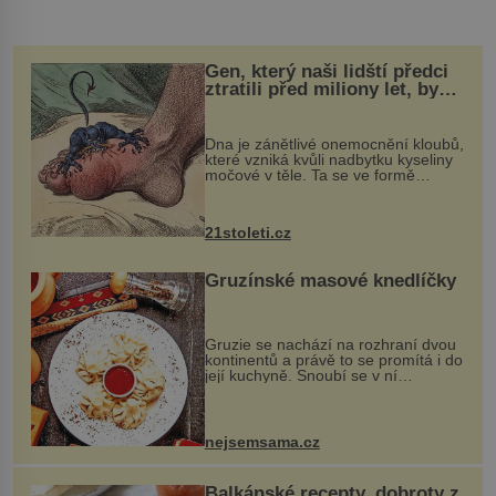
Gen, který naši lidští předci
ztratili před miliony let, by
mohl pomoci s léčbou
„nemoci králů“
Dna je zánětlivé onemocnění kloubů,
které vzniká kvůli nadbytku kyseliny
močové v těle. Ta se ve formě
krystalků ukládá v blízkosti kloubů,
nejčastěji přitom postihuje palce na
nohou, a způsobuje bole...
21stoleti.cz
Gruzínské masové knedlíčky
Gruzie se nachází na rozhraní dvou
kontinentů a právě to se promítá i do
její kuchyně. Snoubí se v ní
evropské a asijské chutě a díky tomu
vznikají rozmanité a chuťově bohaté
pokrmy, které rozhodně st...
nejsemsama.cz
Balkánské recepty, dobroty z