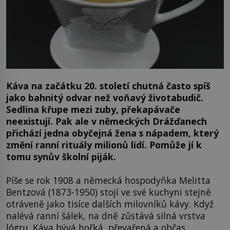
Káva na začátku 20. století chutná často spíš
jako bahnitý odvar než voňavý životabudič.
Sedlina křupe mezi zuby, překapávače
neexistují. Pak ale v německých Drážďanech
přichází jedna obyčejná žena s nápadem, který
změní ranní rituály milionů lidí. Pomůže jí k
tomu synův školní piják.
Píše se rok 1908 a německá hospodyňka Melitta
Bentzová (1873-1950) stojí ve své kuchyni stejně
otráveně jako tisíce dalších milovníků kávy. Když
nalévá ranní šálek, na dně zůstává silná vrstva
lógru. Káva bývá hořká, převařená a občas