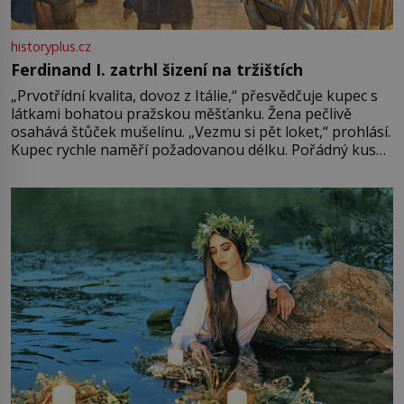
historyplus.cz
Ferdinand I. zatrhl šizení na tržištích
„Prvotřídní kvalita, dovoz z Itálie,“ přesvědčuje kupec s
látkami bohatou pražskou měšťanku. Žena pečlivě
osahává štůček mušelínu. „Vezmu si pět loket,“ prohlásí.
Kupec rychle naměří požadovanou délku. Pořádný kus
mu přitom zůstane za prsty… „Na šaty ho bude málo,
milostpaní. Stačí jenom na sukni,“ zhodnotí švadlena
množství růžového mušelínu. „Ošidili vás, podívejte.“
Vezme do ruky dřevěnou