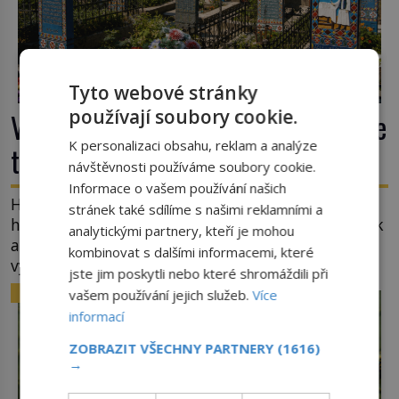
Tyto webové stránky
používají soubory cookie.
Veselý hřbitov v Rumunsku: Proč zde
K personalizaci obsahu, reklam a analýze
třou pohřební plačky bídu s nouzí?
návštěvnosti používáme soubory cookie.
Informace o vašem používání našich
Hřbitov jako jeviště pro mystérium smrti. Mezi
stránek také sdílíme s našimi reklamními a
hrobovými místy půda promáčená slzami, smutek
analytickými partnery, kteří je mohou
a vědomí konečnosti lidské existence. Jsou ale
kombinovat s dalšími informacemi, které
výjimky, kde pohřební plačky smutně žmoulají
jste jim poskytli nebo které shromáždili při
kapesníky nikoli při smutečním obřadu, ale při
ZAJÍMAVOSTI
vašem používání jejich služeb.
Více
pohledu na výši vyměřené podpory
informací
v nezaměstnanosti. Kam vás pozveme? Unikátní
hřbitov, který si vysloužil název „Veselý“, najdeme
ZOBRAZIT VŠECHNY PARTNERY
(1616)
→
v rumunské vesnici Sapanta, nedaleko hranic […]