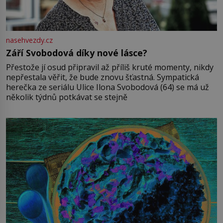
nasehvezdy.cz
Září Svobodová díky nové lásce?
Přestože jí osud připravil až příliš kruté momenty, nikdy
nepřestala věřit, že bude znovu šťastná. Sympatická
herečka ze seriálu Ulice Ilona Svobodová (64) se má už
několik týdnů potkávat se stejně