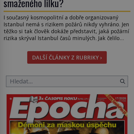
smaženého lilku?
I současný kosmopolitní a dobře organizovaný
Istanbul nemá s rizikem požárů nikdy vyhráno. Jen
těžko si tak člověk dokáže představit, jaká požární
rizika skrýval Istanbul časů minulých. Jak čelilo
město v minulosti potenciální ohnivé katastrofě a
proč jsou zde stále tolik obávány měsíce
DALŠÍ ČLÁNKY Z RUBRIKY ›
smaženého lilku? První hasičský sbor se
v Istanbulu objevuje v roce 1714 a […]