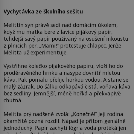
Vychytávka ze školního sešitu
Melittin syn právě sedí nad domácím úkolem,
když mu matka bere z lavice pijákový papír,
tehdejší savý papír používaný na osušení inkoustu
z plnicích per. „Mami!“ protestuje chlapec. Jenže
Melitta už experimentuje.
Vystřihne kolečko pijákového papíru, vloží ho do
proděravěného hrnku a nasype dovnitř mletou
kávu. Pak pomalu přelije horkou vodou. A stane se
malý zázrak. Do šálku odkapává čistá, voňavá káva
bez sedliny. Jemnější, méně hořká a překvapivě
chutná.
Melitta prý nadšeně zvolá: „Konečně!“ Její rodina
okamžitě pozná rozdíl. Nápad je přitom geniálně
jednoduchý. Papír zachytí lógr a voda protéká jen