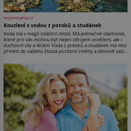
nejsemsama.cz
Kouzlení s vodou z potoků a studánek
Voda má v magii zvláštní místo. Má jedinečné vlastnosti,
které pro vás mohou být nejen zdrojem osvěžení, ale i
duchovní síly a léčení. Voda z potoků a studánek má moc
přinést do vašeho života pozitivní změny a obnovit vaši
energii. Využitím těchto přírodních zdrojů v magii
můžete obohatit své rituály a přinést do svého života
větší harmonii a klid. Je důležité