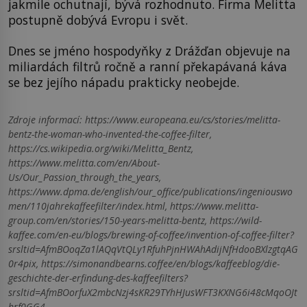
jakmile ochutnají, bývá rozhodnuto. Firma Melitta
postupně dobývá Evropu i svět.
Dnes se jméno hospodyňky z Drážďan objevuje na
miliardách filtrů ročně a ranní překapávaná káva
se bez jejího nápadu prakticky neobejde.
Zdroje informací:
https://www.europeana.eu/cs/stories/melitta-
bentz-the-woman-who-invented-the-coffee-filter,
https://cs.wikipedia.org/wiki/Melitta_Bentz,
https://www.melitta.com/en/About-
Us/Our_Passion_through_the_years,
https://www.dpma.de/english/our_office/publications/ingeniouswo
men/110jahrekaffeefilter/index.html, https://www.melitta-
group.com/en/stories/150-years-melitta-bentz, https://wild-
kaffee.com/en-eu/blogs/brewing-of-coffee/invention-of-coffee-filter?
srsltid=AfmBOoqZa1lAQqVtQLy1RfuhPjnHWAhAdijNfHdooBXlzgtqAG
0r4pix, https://simonandbearns.coffee/en/blogs/kaffeeblog/die-
geschichte-der-erfindung-des-kaffeefilters?
srsltid=AfmBOorfuX2mbcNzj4sKR29TYhHJusWFT3KXNG6i48cMqoOJt
hrf0GG4