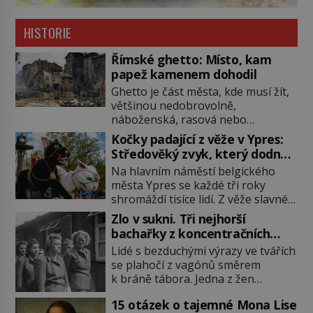
HISTORIE
Římské ghetto: Místo, kam
papež kamenem dohodil
Ghetto je část města, kde musí žít,
většinou nedobrovolně,
náboženská, rasová nebo
národnostní menšina obyvatel.
Kočky padající z věže v Ypres:
Bohaté historické zkušenosti mají s
Středověký zvyk, který dodnes
takovým životem Židé. Už od
budí rozpaky
Na hlavním náměstí belgického
středověku jsou totiž v každou
města Ypres se každé tři roky
chvíli nuceni v nějakém žít. Mezi ty
shromáždí tisíce lidí. Z věže slavné
nejslavnější patří i římské ghetto
tržnice létají do davu kočky, diváci
založené v roce 1555. Pokud jde o
Zlo v sukni. Tři nejhorší
jásají a snaží se je chytit. Naštěstí
vztah k Židům, nemá se Řím čím
bachařky z koncentračních
už nejde o živá zvířata, ale jenom o
chlubit. […]
táborů
Lidé s bezduchými výrazy ve tvářích
plyšové suvenýry. Kdysi to ale bylo
se plahočí z vagónů směrem
jinak. Tato veselá podívaná
k bráně tábora. Jedna z žen
připomíná jeden z nejpodivnějších
pohlédne přímo na dozorkyni a
a zároveň nejkrutějších zvyků […]
15 otázek o tajemné Mona Lise
jejich oči se setkají. Místo soucitu