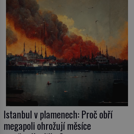
vámi. Říká se jim bioindikátory […]
Istanbul v plamenech: Proč obří
megapoli ohrožují měsíce