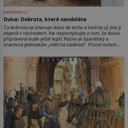
panidomu.cz
Dulce: Dobrota, které neodoláte
Ta dobrota se jmenuje dulce de leche a možná už jste ji
objevili v obchodech. Ale nepochybujte o tom, že doma
připravená bude ještě lepší. Název je španělský a
znamená jednoduše „mléčná sladkost“. Původ ovšem
není úplně jednoznačný, o autorství této receptury se
pře hned několik latinskoamerických zemí a k tomu
Francie, kde se traduje,