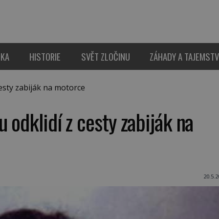
IKA
HISTORIE
SVĚT ZLOČINU
ZÁHADY A TAJEMSTV
esty zabiják na motorce
 odklidí z cesty zabiják na
20.5.2