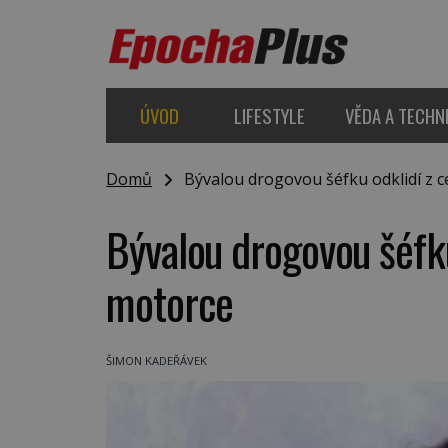
ÚVOD
LIFESTYLE
VĚDA A TECHN
Domů
Bývalou drogovou šéfku odklidí z c
Bývalou drogovou šéfku
motorce
ŠIMON KADEŘÁVEK