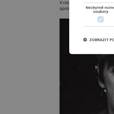
V roce 1964 se s Trujille
Nezbytně nutn
spolupracovat, když jí přes
soubory
ZOBRAZIT P