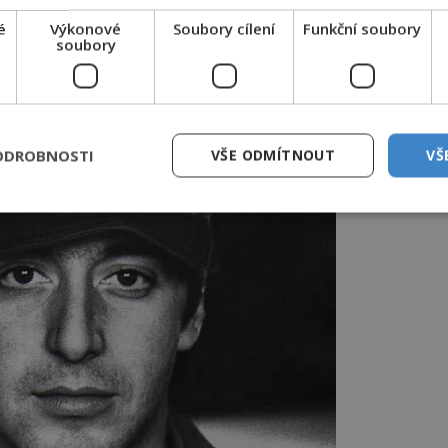
m rozvádí, v budoucnu spolu budou
é
Výkonové
Soubory cílení
Funkční soubory
tane být užitečný – nechá ho zabít.
soubory
ODROBNOSTI
VŠE ODMÍTNOUT
VŠ