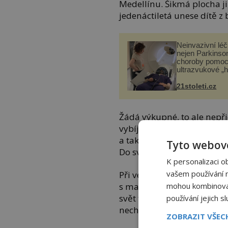
Medellínu. Šikmá plocha ji
jedenáctiletá unese dítě z
Neinvazivní lé
nejen Parkinso
choroby pomoc
ultrazvukové „
21stoleti.cz
Žádá výkupné, to ale nepřic
vybíjela frustraci z domova
a tak se raději ztrácí ve 
Tyto webové
Do svého životopisu přidává
K personalizaci o
vašem používání na
Při večerních toulkách nara
mohou kombinovat 
s marihuanou. Pár, který se
svět tři syny. Tady by pří
používání jejich s
nechce zůstat upíchnutá u
ZOBRAZIT VŠE