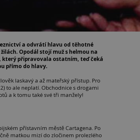
eznictví a odvrátí hlavu od těhotné
 žilách. Opodál stojí muž s helmou na
, který připravovala ostatním, teď čeká
nou přímo do hlavy.
lověk laskavý a až mateřský přístup. Pro
2) to ale neplatí. Obchodnice s drogami
tů a k tomu také své tři manžely!
bijském přístavním městě Cartagena. Po
ečně matkou mizí do zločinem prolezlého