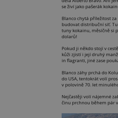
dělá Alberto Bravo. Ani je
se živí jako pašerák kokain
Blanco chytá příležitost 
budovat distribuční síť. T
tuny kokainu, měsíčně si
dolarů!
Pokud ji někdo stojí v cest
kůži zjistí i její druhý ma
in flagranti, jiné zase pouka
Blanco záhy prchá do Kolu
do USA, tentokrát volí pr
v polovině 70. let minuléh
Nejčastěji volí nájemné za
činu prchnou během pár v