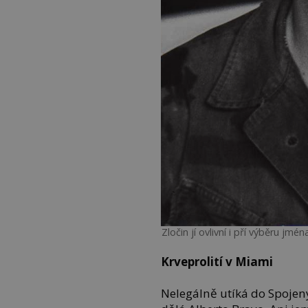
Zločin jí ovlivní i pří výběru j
Krveprolití v Miami
Nelegálně utíká do Spojený