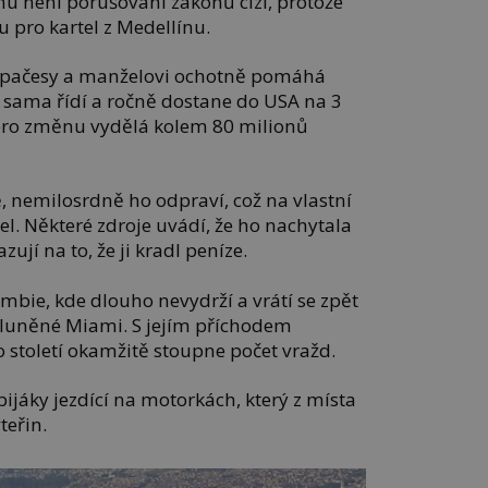
mu není porušování zákonů cizí, protože
u pro kartel z Medellínu.
za pačesy a manželovi ochotně pomáhá
u sama řídí a ročně dostane do USA na 3
 pro změnu vydělá kolem 80 milionů
ě, nemilosrdně ho odpraví, což na vlastní
nžel. Některé zdroje uvádí, že ho nachytala
zují na to, že ji kradl peníze.
mbie, kde dlouho nevydrží a vrátí se zpět
osluněné Miami. S jejím příchodem
o století okamžitě stoupne počet vražd.
bijáky jezdící na motorkách, který z místa
teřin.