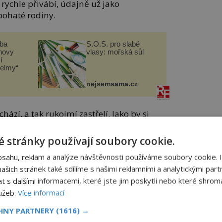
 rychle přivábí, údajně už jako
 bohaté rodiny.
čba
S.O.S. pro slabé
novy
vlasy: mořská sůl
í
helmy“
nejsemsama.cz
hází, a tak rukojmí zastřelí. Jako by si
, protože tam ji znásilňuje nevlastní otec,
městě a prohledává kolemjdoucím kapsy.
 stránky používají soubory cookie.
 i prostituci.
bsahu, reklam a analýze návštěvnosti používáme soubory cookie. 
šich stránek také sdílíme s našimi reklamními a analytickými partn
zí na Carlose Trujilla, který obchoduje
s dalšími informacemi, které jste jim poskytli nebo které shromá
 potká, když je Blanco třináct, přivede na
běh mohl skončit, trojnásobná matka ale
lužeb.
Více informací
 plotny.
CHNY PARTNERY
(1616) →