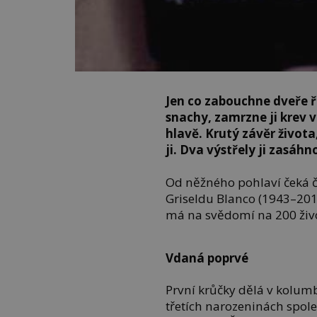
Jen co zabouchne dveře ř
snachy, zamrzne ji krev v
hlavě. Krutý závěr života
ji. Dva výstřely ji zasáh
Od něžného pohlaví čeká č
Griseldu Blanco (1943–201
má na svědomí na 200 živo
Vdaná poprvé
První krůčky dělá v kolum
třetích narozeninách spol