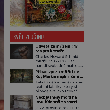
SVĚT ZLOČINU
Odveta za mřížemi: 47
ran pro Krysaře
Charles Howard Schmid
mladší (1942–1975) se
narodí svobodné matce a
adoptují ho provozovatelé
Případ zpoza mříží: Lee
pečovatelského domu
Roy Martin naplní rčení o
Charles a Katharine
volání do lesa
Táta tří dětí a zaměstnanec
Schmidovi. Synek jim
textilní fabriky, který si
mnoho radosti nepřinese.
přivydělává jako taxikář.
Mezi přáteli v arizonském
Okolí ho líčí jako slušného
Tusconu se mu přezdívá
Neobjasněný mord na
člověka. To je Lee Roy
Krysař. Je to pohledný a
lovu: Kdo stál za smrtí
Martin (1937–1972), jinak
charismatický mladík,
přemyslovského knížete
Je 22. prosince roku 1100.
též Škrtič z Gaffney,
kterému to ve škole