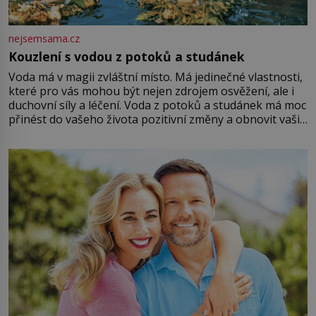
nejsemsama.cz
Kouzlení s vodou z potoků a studánek
Voda má v magii zvláštní místo. Má jedinečné vlastnosti,
které pro vás mohou být nejen zdrojem osvěžení, ale i
duchovní síly a léčení. Voda z potoků a studánek má moc
přinést do vašeho života pozitivní změny a obnovit vaši
energii. Využitím těchto přírodních zdrojů v magii
můžete obohatit své rituály a přinést do svého života
větší harmonii a klid. Je důležité