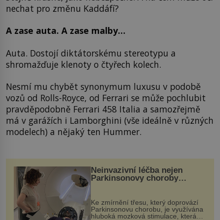
nechat pro změnu Kaddáfí?
A zase auta. A zase malby…
Auta. Dostojí diktátorskému stereotypu a
shromažďuje klenoty o čtyřech kolech.
Nesmí mu chybět synonymum luxusu v podobě
vozů od Rolls-Royce, od Ferrari se může pochlubit
pravděpodobně Ferrari 458 Italia a samozřejmě
má v garážích i Lamborghini (vše ideálně v různých
modelech) a nějaký ten Hummer.
Neinvazivní léčba nejen
Parkinsonovy choroby
pomocí ultrazvukové
„helmy“
Ke zmírnění třesu, který doprovází
Parkinsonovu chorobu, je využívána
hluboká mozková stimulace, která