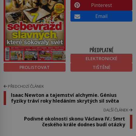
Pinterest
Email
PŘEDPLATNÉ
ELEKTRONICKÉ
PROLISTOVAT
TIŠTĚNÉ
PŘEDCHOZÍ ČLÁNEK
Isaac Newton a tajemství alchymie. Génius
fyziky tráví roky hledáním skrytých sil světa
DALŠÍ ČLÁNEK
Podivné okolnosti skonu Václava IV.: Smrt
českého krále dodnes budí otázky