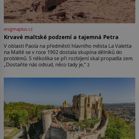
enigmaplus.cz
Krvavé maltské podzemí a tajemná Petra
V oblasti Paola na předměstí hlavního města La Valetta
na Maltě se v roce 1902 dostala skupina dělníků do
problémů. S několika se při rozbíjení skal propadla zem.
„Dostaňte nás odsud, něco tady je,“ z