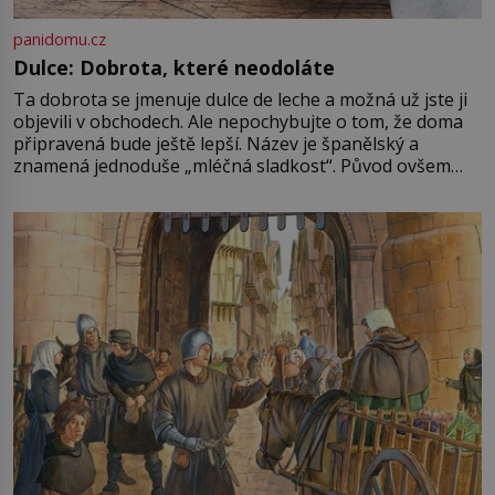
panidomu.cz
Dulce: Dobrota, které neodoláte
Ta dobrota se jmenuje dulce de leche a možná už jste ji
objevili v obchodech. Ale nepochybujte o tom, že doma
připravená bude ještě lepší. Název je španělský a
znamená jednoduše „mléčná sladkost“. Původ ovšem
není úplně jednoznačný, o autorství této receptury se
pře hned několik latinskoamerických zemí a k tomu
Francie, kde se traduje,