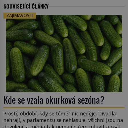
SOUVISEJÍCÍ ČLÁNKY
ZAJÍMAVOSTI
Kde se vzala okurková sezóna?
Prostě období, kdy se téměř nic neděje. Divadla
nehrají, v parlamentu se nehlasuje, všichni jsou na
dovolené a média tak nemají o čem mluvit a psát.