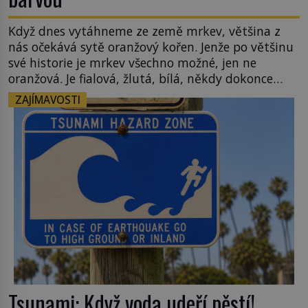
Když dnes vytáhneme ze země mrkev, většina z
nás očekává sytě oranžový kořen. Jenže po většinu
své historie je mrkev všechno možné, jen ne
oranžová. Je fialová, žlutá, bílá, někdy dokonce
téměř černá. Až díky stovkám let pečlivého
ZAJÍMAVOSTI
šlechtění se z ní stává zelenina, bez které si českou
zahradu ani nedokážeme představit. Její příběh je
[…]
Tsunami: Když voda udeří pěstí!