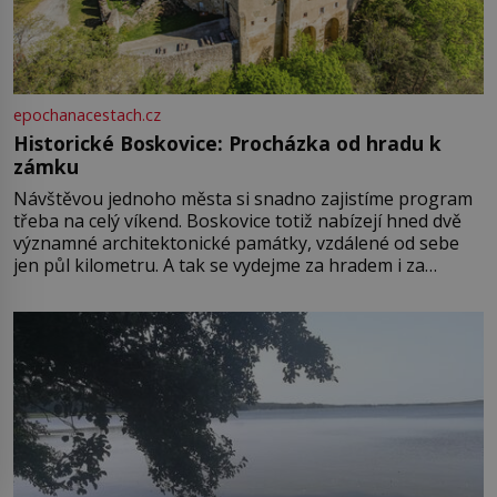
epochanacestach.cz
Historické Boskovice: Procházka od hradu k
zámku
Návštěvou jednoho města si snadno zajistíme program
třeba na celý víkend. Boskovice totiž nabízejí hned dvě
významné architektonické památky, vzdálené od sebe
jen půl kilometru. A tak se vydejme za hradem i za
zámkem do krásné jihomoravské krajiny. Trhová osada
Boskovice na okraji Drahanské vrchoviny vznikla někdy
ve13. století, a už v roce 1313 kronikáři zaznamenali