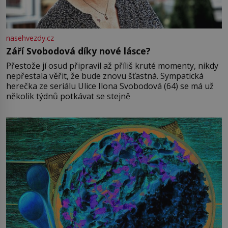
nasehvezdy.cz
Září Svobodová díky nové lásce?
Přestože jí osud připravil až příliš kruté momenty, nikdy
nepřestala věřit, že bude znovu šťastná. Sympatická
herečka ze seriálu Ulice Ilona Svobodová (64) se má už
několik týdnů potkávat se stejně