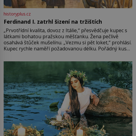
historyplus.cz
Ferdinand I. zatrhl šizení na tržištích
„Prvotřídní kvalita, dovoz z Itálie,“ přesvědčuje kupec s
látkami bohatou pražskou měšťanku. Žena pečlivě
osahává štůček mušelínu. „Vezmu si pět loket,“ prohlásí.
Kupec rychle naměří požadovanou délku. Pořádný kus
mu přitom zůstane za prsty… „Na šaty ho bude málo,
milostpaní. Stačí jenom na sukni,“ zhodnotí švadlena
množství růžového mušelínu. „Ošidili vás, podívejte.“
Vezme do ruky dřevěnou