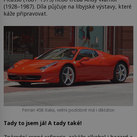
(1928–1987). Díla půjčuje na libyjské výstavy, které
káže připravovat.
Ferrari 458 Italia, velmi podobné má i diktátor.
Tady to jsem já! A tady také!
Znárodní ropné rafinerie, zakáže alkohol i hazard a