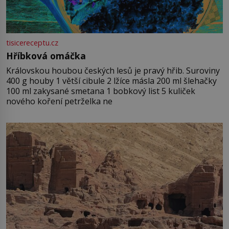
tisicereceptu.cz
Hříbková omáčka
Královskou houbou českých lesů je pravý hřib. Suroviny
400 g houby 1 větší cibule 2 lžíce másla 200 ml šlehačky
100 ml zakysané smetana 1 bobkový list 5 kuliček
nového koření petrželka ne