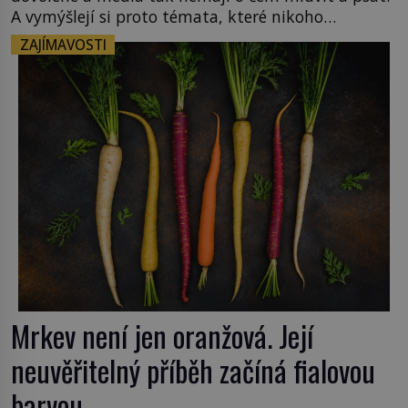
A vymýšlejí si proto témata, které nikoho
nezajímají. Proč je však ona letní doba spojovaná
ZAJÍMAVOSTI
zrovna s okurkami? Okurkovou sezónu známe už
od poloviny 19. století, ovšem jako Češi […]
Mrkev není jen oranžová. Její
neuvěřitelný příběh začíná fialovou
barvou