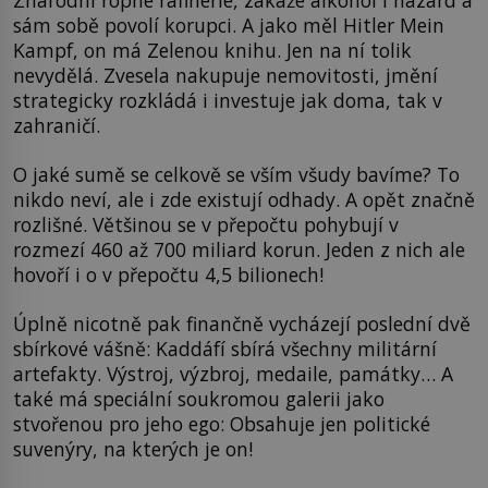
sám sobě povolí korupci. A jako měl Hitler Mein
Kampf, on má Zelenou knihu. Jen na ní tolik
nevydělá. Zvesela nakupuje nemovitosti, jmění
strategicky rozkládá i investuje jak doma, tak v
zahraničí.
O jaké sumě se celkově se vším všudy bavíme? To
nikdo neví, ale i zde existují odhady. A opět značně
rozlišné. Většinou se v přepočtu pohybují v
rozmezí 460 až 700 miliard korun. Jeden z nich ale
hovoří i o v přepočtu 4,5 bilionech!
Úplně nicotně pak finančně vycházejí poslední dvě
sbírkové vášně: Kaddáfí sbírá všechny militární
artefakty. Výstroj, výzbroj, medaile, památky… A
také má speciální soukromou galerii jako
stvořenou pro jeho ego: Obsahuje jen politické
suvenýry, na kterých je on!