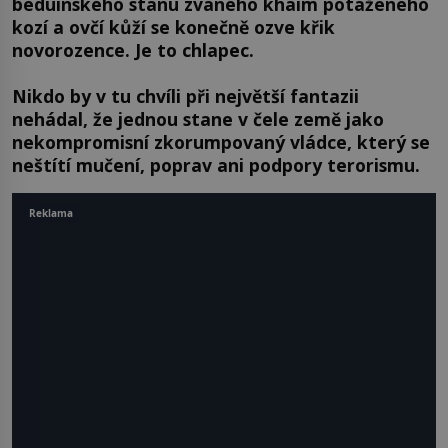
beduínského stanu zvaného khaim potaženého
kozí a ovčí kůží se konečně ozve křik
novorozence. Je to chlapec.
Nikdo by v tu chvíli při největší fantazii
nehádal, že jednou stane v čele země jako
nekompromisní zkorumpovaný vládce, který se
neštítí mučení, poprav ani podpory terorismu.
Reklama