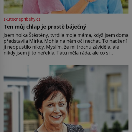
skutecnepribehy.cz
Ten můj chlap je prostě báječný
Jsem holka Štěstěny, tvrdila moje máma, když jsem doma
představila Mirka. Mohla na něm oči nechat. To nadšení
ji neopustilo nikdy. Myslím, že mi trochu záviděla, ale
nikdy jsem jí to neřekla. Tátu měla ráda, ale co si
pamatuji, tak jsme s Mirkem byli zamilovaní mnohem víc.
Jsme spolu moc rádi Tehdy byla jiná doba, když