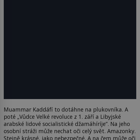
Muammar Kaddáfí to dotáhne na plukovníka. A
poté „Vůdce Velké revoluce z 1. září a Libyjské
arabské lidové socialistické džamáhíríje“. Na jeho
osobní stráži může nechat oči celý svět. Amazonky.
Stejně krásné, jako nebezpečné. A na čem může oči