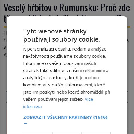
Veselý hřbitov v Rumunsku: Proč zde
třou pohřební plačky bídu s nouzí?
Tyto webové stránky
Hřbitov jako jeviště pro mystérium smrti. Mezi
používají soubory cookie.
hrobovými místy půda promáčená slzami, smutek
a vědomí konečnosti lidské existence. Jsou ale
K personalizaci obsahu, reklam a analýze
výjimky, kde pohřební plačky smutně žmoulají
návštěvnosti používáme soubory cookie.
kapesníky nikoli při smutečním obřadu, ale při
Informace o vašem používání našich
pohledu na výši vyměřené podpory
stránek také sdílíme s našimi reklamními a
DALŠÍ ČLÁNKY Z RUBRIKY ›
v nezaměstnanosti. Kam vás pozveme? Unikátní
analytickými partnery, kteří je mohou
hřbitov, který si vysloužil název „Veselý“, najdeme
kombinovat s dalšími informacemi, které
v rumunské vesnici Sapanta, nedaleko hranic […]
jste jim poskytli nebo které shromáždili při
vašem používání jejich služeb.
Více
informací
ZOBRAZIT VŠECHNY PARTNERY
(1616)
→