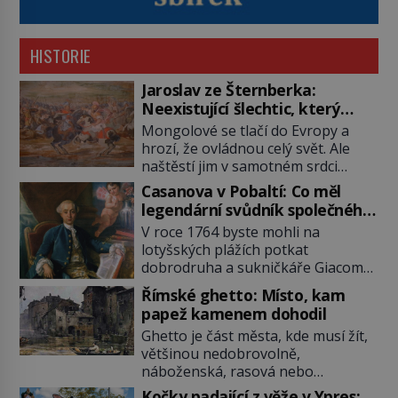
HISTORIE
Jaroslav ze Šternberka:
Neexistující šlechtic, který
z Moravy vyžene Mongoly
Mongolové se tlačí do Evropy a
hrozí, že ovládnou celý svět. Ale
naštěstí jim v samotném srdci
Evropy stojí v cestě malé, ale silné
Casanova v Pobaltí: Co měl
království, které dokáže
legendární svůdník společného
dobyvatelské hordy zastavit. Co
se svobodnými zednáři?
V roce 1764 byste mohli na
nedokáže žádná z asijských říší, co
lotyšských plážích potkat
nedokážou Němci – to dokáže
dobrodruha a sukničkáře Giacoma
český král. Nebo že by ne?
Casanovu. Jeho cesta k Baltskému
Mongolové od roku 1223 postupují
Římské ghetto: Místo, kam
moři však nebyla turistickým
podél Kaspického a Azovského
papež kamenem dohodil
výletem, ale ryze pracovní cestou
moře, […]
Ghetto je část města, kde musí žít,
se zištnými úmysly. Jaký cíl
většinou nedobrovolně,
Casanova sledoval, když se
náboženská, rasová nebo
například procházel uličkami
národnostní menšina obyvatel.
lotyšské Rigy? Casanova v Pobaltí
Kočky padající z věže v Ypres: