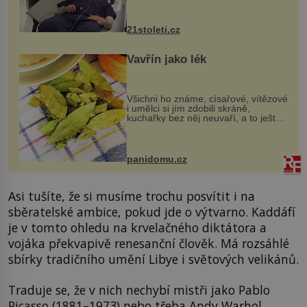
však vyžaduje vysoce invazivní
zákrok. Ultrazvuk zase není vhodný
k dostatečně přesnému zacílení ...
21stoleti.cz
Vavřín jako lék
Všichni ho známe, císařové, vítězové
i umělci si jím zdobili skráně,
kuchařky bez něj neuvaří, a to ještě
nevíte, že bobkový list může výrazně
zmírnit některé naše neduhy.
Obsahuje v malém množství ně...
panidomu.cz
Asi tušíte, že si musíme trochu posvítit i na
sběratelské ambice, pokud jde o výtvarno. Kaddáfí
je v tomto ohledu na krvelačného diktátora a
vojáka překvapivě renesanční člověk. Má rozsáhlé
sbírky tradičního umění Libye i světových velikánů.
Traduje se, že v nich nechybí mistři jako Pablo
Picasso (1881–1973) nebo třeba Andy Warhol