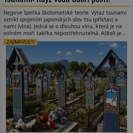
Nejprve špetka školometské teorie. Výraz tsunami
vznikl spojením japonských slov tsu (přístav) a
nami (vlna). Jedná se o dlouhou vlnu, která je na
volném moři takřka nepostřehnutelná. Ačkoli je
vlnová délka tsunami i 300 kilometrů, výška vlny
ZAJÍMAVOSTI
na volném moři je maximálně 1,5 metru. Máme se
podobné obří vlny obávat i v Evropě? Vznik
tsunami si […]