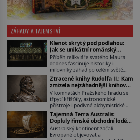
ZÁHADY A TAJEMSTVÍ
Klenot skrytý pod podlahou:
Jak se unikátní románský
poklad dostal do zapadlého
Příběh relikviáře svatého Maura
Bečova?
dodnes fascinuje historiky i
milovníky záhad po celém světě.
Tato románská zlatnická památka
Ztracené knihy Rudolfa II.: Kam
ze 13. století je po českých
zmizela nejzáhadnější knihovna
korunovačních klenotech druhým
Evropy?
V komnatách Pražského hradu se
nejcennějším movitým majetkem v
třpytí křišťály, astronomické
České republice. Přestože byl
přístroje i podivné alchymistické
klenot v roce 1985 po dramatickém
rukopisy. Císař Rudolf II.
pátrání kriminalistů úspěšně
Tajemná Terra Australis:
shromažďuje vše, co souvisí s
nalezen, jeho minulost stále
Dopluly římské obchodní lodě
tajemstvím přírody, hvězd i
obestírá hustá mlha. Otázky, jak
až do Austrálie?
Australský kontinent začali
lidského poznání. Jenže po jeho
přesně se tato […]
Evropané objevovat a
smrti se jeho slavné sbírky začínají