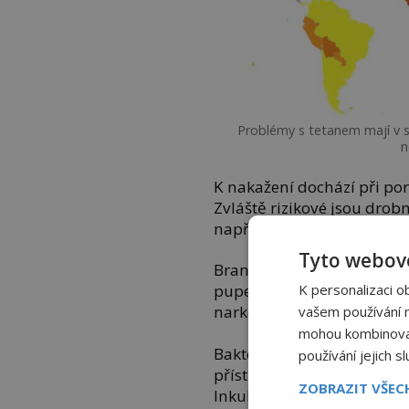
Problémy s tetanem mají v 
n
K nakažení dochází při por
Zvláště rizikové jsou drob
například bodné nebo stře
Tyto webové
Branou vstupu mohou být i
K personalizaci o
pupečníku u novorozenců, 
narkomanů.
vašem používání na
mohou kombinovat 
Bakterie se dostane do hlu
používání jejich s
přístupu kyslíku začne tvoři
ZOBRAZIT VŠE
Inkubační doba je 3 dny až