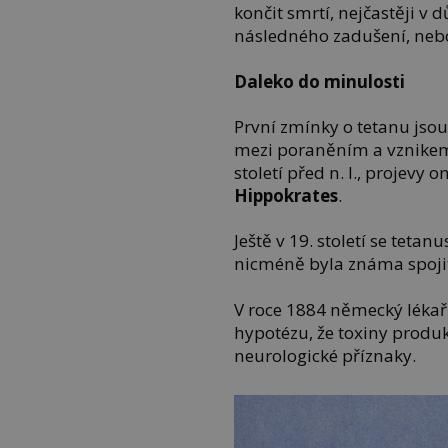
končit smrtí, nejčastěji v 
následného zadušení, nebo 
Daleko do minulosti
První zmínky o tetanu jsou 
mezi poraněním a vznikem k
století před n. l., projev
Hippokrates
.
Ještě v 19. století se teta
nicméně byla známa spojit
V roce 1884 německý léka
hypotézu, že toxiny prod
neurologické příznaky.