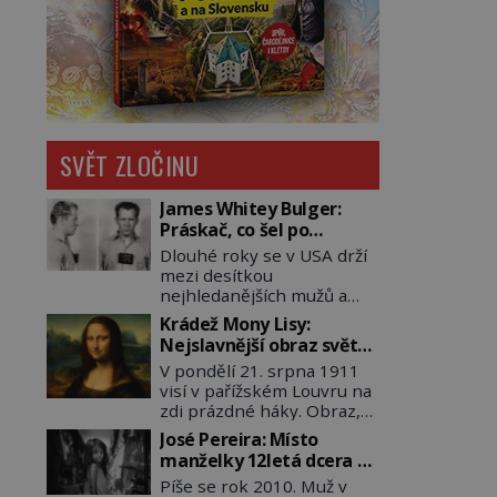
SVĚT ZLOČINU
James Whitey Bulger:
Práskač, co šel po
práskačích
Dlouhé roky se v USA drží
mezi desítkou
nejhledanějších mužů a
dopracuje to až na číslo
Krádež Mony Lisy:
dvě – hned po Usámovi bin
Nejslavnější obraz světa
Ládinovi (1957–2011). To je
zůstane dva roky
V pondělí 21. srpna 1911
James „Whitey“ Bulger
nezvěstný
visí v pařížském Louvru na
(1929–2018) viněný ze
zdi prázdné háky. Obraz,
spoluúčasti na 19
který dnes zná celý svět, je
vraždách, vydírání a lichvy.
José Pereira: Místo
pryč. Zpočátku si nikdo
A samozřejmě, krom toho
manželky 12letá dcera –
nemyslí, že jde o krádež.
je ještě drogový dealer,
a sousedi o všem vědí!
Píše se rok 2010. Muž v
Zaměstnanci jsou
který neváhá odstranit z