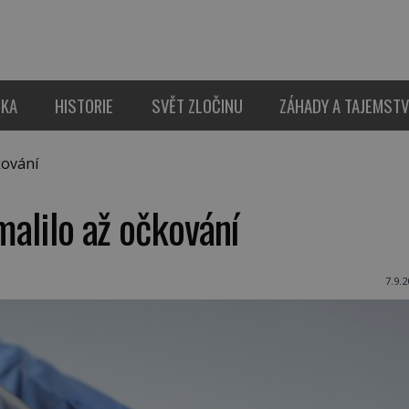
IKA
HISTORIE
SVĚT ZLOČINU
ZÁHADY A TAJEMSTV
kování
malilo až očkování
7.9.