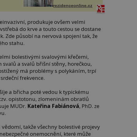
rezidenceonline.cz
einvazivní, produkuje ovšem velmi
 vstřebá do krve a touto cestou se dostane
. Zde působí na nervová spojení tak, že
ého stahu.
elmi bolestivými svalovými křečemi,
h svalů a svalů břišní stěny, horečkou,
Postižený má problémy s polykáním, trpí
srdeční frekvence.
šíje a břicha poté vedou k typickému
 tzv. opistotonu, zlomeninám obratlů
isuje MUDr.
Kateřina Fabiánová
, PhD. ze
vu.
 vědomí, takže všechny bolestivé projevy
 nebezpečné onemocnění, které může