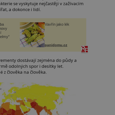
kterie se vyskytuje nejčastěji v zažívacím
ířat, a dokonce i lidí.
čba
Vavřín jako lék
novy
í
helmy“
panidomu.cz
krementy dostávají zejména do půdy a
rmě odolných spor i desítky let.
 z člověka na člověka.