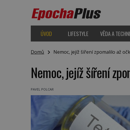
ÚVOD
LIFESTYLE
VĚDA A TECHN
Domů
Nemoc, jejíž šíření zpomalilo až oč
Nemoc, jejíž šíření zpo
PAVEL POLCAR