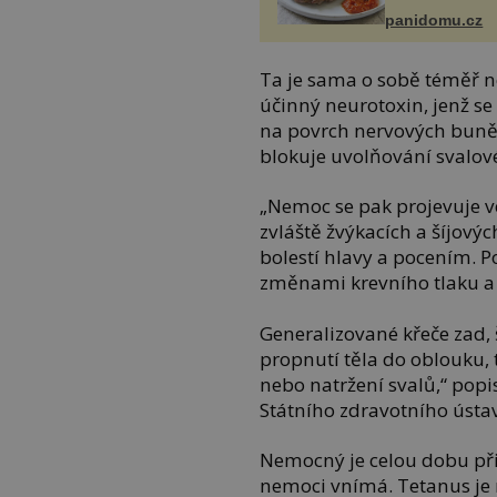
panidomu.cz
Ta je sama o sobě téměř n
účinný neurotoxin, jenž se
na povrch nervových buněk
blokuje uvolňování svalov
„Nemoc se pak projevuje v
zvláště žvýkacích a šíjovýc
bolestí hlavy a pocením. 
změnami krevního tlaku a 
Generalizované křeče zad, 
propnutí těla do oblouku,
nebo natržení svalů,“ pop
Státního zdravotního ústa
Nemocný je celou dobu při
nemoci vnímá. Tetanus je