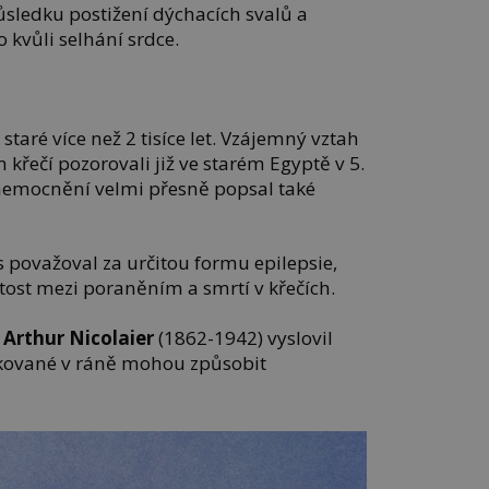
důsledku postižení dýchacích svalů a
kvůli selhání srdce.
staré více než 2 tisíce let. Vzájemný vztah
řečí pozorovali již ve starém Egyptě v 5.
y onemocnění velmi přesně popsal také
nus považoval za určitou formu epilepsie,
ost mezi poraněním a smrtí v křečích.
ř
Arthur Nicolaier
(1862-1942) vyslovil
ukované v ráně mohou způsobit