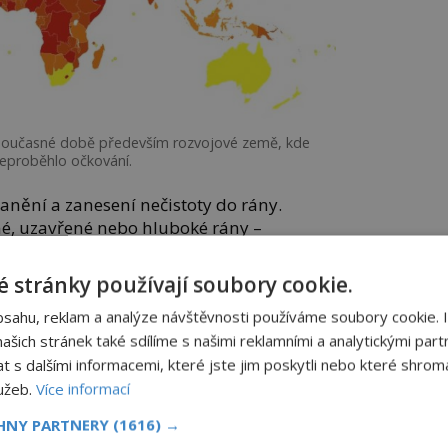
současné době především rozvojové země, kde
eproběhlo očkování.
anění a zanesení nečistoty do rány.
né, uzavřené nebo hluboké rány –
lné.
 stránky používají soubory cookie.
 bércové vředy, popáleniny, pahýl
bsahu, reklam a analýze návštěvnosti používáme soubory cookie. 
operační rány nebo nesterilní vpichy u
šich stránek také sdílíme s našimi reklamními a analytickými partn
s dalšími informacemi, které jste jim poskytli nebo které shromá
bokých částí rány, kde v prostředí bez
lužeb.
Více informací
t toxin, který vyvolá klinické příznaky.
CHNY PARTNERY
(1616) →
 3 týdny.