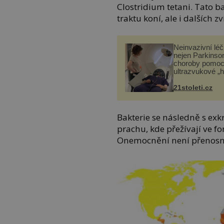
Clostridium tetani. Tato ba
traktu koní, ale i dalších zv
Neinvazivní lé
nejen Parkinso
choroby pomoc
ultrazvukové „
21stoleti.cz
Bakterie se následně s ex
prachu, kde přežívají ve fo
Onemocnění není přenosné