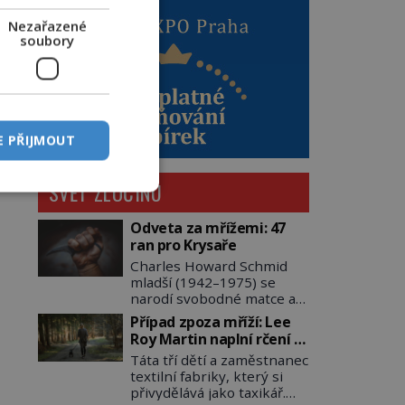
Nezařazené
soubory
E PŘIJMOUT
SVĚT ZLOČINU
Odveta za mřížemi: 47
ran pro Krysaře
Charles Howard Schmid
mladší (1942–1975) se
narodí svobodné matce a
adoptují ho provozovatelé
Případ zpoza mříží: Lee
pečovatelského domu
Roy Martin naplní rčení o
Charles a Katharine
volání do lesa
Táta tří dětí a zaměstnanec
Schmidovi. Synek jim
textilní fabriky, který si
mnoho radosti nepřinese.
přivydělává jako taxikář.
Mezi přáteli v arizonském