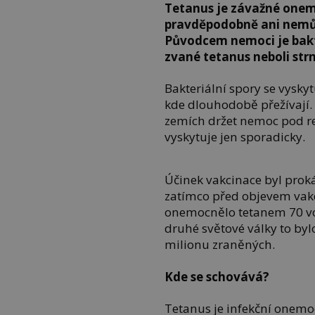
Tetanus je závažné onem
pravděpodobně ani nemů
Původcem nemoci je bakt
zvané tetanus neboli strnu
Bakteriální spory se vysky
kde dlouhodobě přežívají. 
zemích držet nemoc pod rel
vyskytuje jen sporadicky.
Účinek vakcinace byl prok
zatímco před objevem vakc
onemocnělo tetanem 70 vo
druhé světové války to byl
milionu zraněných.
Kde se schovává?
Tetanus je infekční onemoc