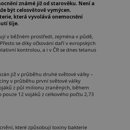
ocnění známé již od starověku. Není a
že být celosvětově vymýcen.
erie, která vyvolává onemocnění
tí šíje.
tují v běžném prostředí, zejména v půdě,
Přesto se díky očkování daří v evropských
ativní kontrolou, a i v ČR se dnes tetanus
ázán již v průběhu druhé světové války –
íny v průběhu první světové války
jáků z půl milionu zraněných, během
o pouze 12 vojáků z celkového počtu 2,73
nění, které způsobují toxiny bakterie