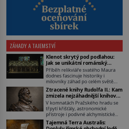
ZÁHADY A TAJEMSTVÍ
Klenot skrytý pod podlahou:
Jak se unikátní románský
poklad dostal do zapadlého
Příběh relikviáře svatého Maura
Bečova?
dodnes fascinuje historiky i
milovníky záhad po celém světě.
Tato románská zlatnická památka
Ztracené knihy Rudolfa II.: Kam
ze 13. století je po českých
zmizela nejzáhadnější knihovna
korunovačních klenotech druhým
Evropy?
V komnatách Pražského hradu se
nejcennějším movitým majetkem v
třpytí křišťály, astronomické
České republice. Přestože byl
přístroje i podivné alchymistické
klenot v roce 1985 po dramatickém
rukopisy. Císař Rudolf II.
pátrání kriminalistů úspěšně
Tajemná Terra Australis:
shromažďuje vše, co souvisí s
nalezen, jeho minulost stále
Dopluly římské obchodní lodě