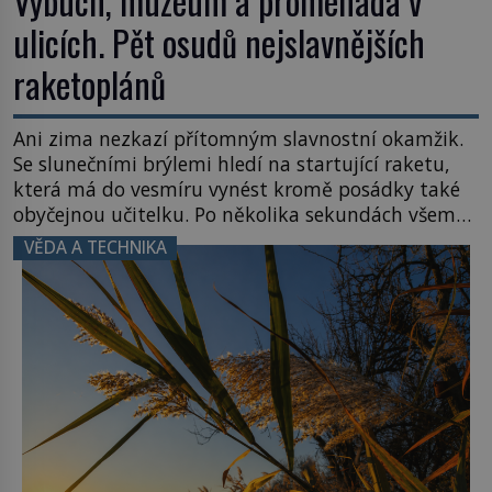
Výbuch, muzeum a promenáda v
ulicích. Pět osudů nejslavnějších
raketoplánů
Ani zima nezkazí přítomným slavnostní okamžik.
Se slunečními brýlemi hledí na startující raketu,
která má do vesmíru vynést kromě posádky také
obyčejnou učitelku. Po několika sekundách všem
ztuhnou úsměvy, stroj totiž exploduje. Jejich
VĚDA A TECHNIKA
konstrukce není z levného kraje, daňové
poplatníky stojí miliardy dolarů. Na druhou stranu
zvládnou jen představitelné věci. Na malé kousky
Název: Columbia První […]