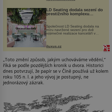
vstupenka...
LD Seating dodala sezení do
prestižního komplexu
MediaCityUK v Salfordu
Společnost LD Seating dodala na
míru navržené sezení pro dvě
výjimečné realizace kanceláří v
areálu MediaCityUK v anglickém
Salfordu – konkrétně do budov Blue
Tower a Orange Tower. Komplex
iluxus.cz
budov Media...
„Toto změní způsob, jakým uchováváme vědění,“
říká se podle pozdějších kronik u dvora. Historici
dnes potvrzují, že papír se v Číně používá už kolem
roku 105 n. l. a jeho vývoj je postupný, ne
jednorázový zázrak.