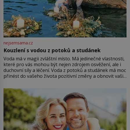
nejsemsama.cz
Kouzlení s vodou z potoků a studánek
Voda má v magii zvláštní místo. Má jedinečné vlastnosti,
které pro vás mohou být nejen zdrojem osvěžení, ale i
duchovní síly a léčení. Voda z potoků a studánek má moc
přinést do vašeho života pozitivní změny a obnovit vaši
energii. Využitím těchto přírodních zdrojů v magii
můžete obohatit své rituály a přinést do svého života
větší harmonii a klid. Je důležité