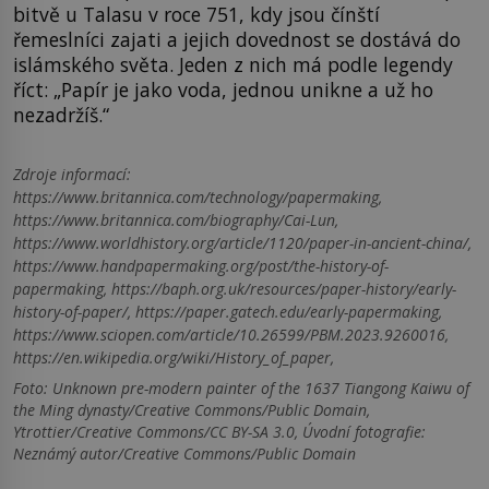
bitvě u Talasu v roce 751, kdy jsou čínští
řemeslníci zajati a jejich dovednost se dostává do
islámského světa. Jeden z nich má podle legendy
říct: „Papír je jako voda, jednou unikne a už ho
nezadržíš.“
Zdroje informací:
https://www.britannica.com/technology/papermaking,
https://www.britannica.com/biography/Cai-Lun,
https://www.worldhistory.org/article/1120/paper-in-ancient-china/,
https://www.handpapermaking.org/post/the-history-of-
papermaking, https://baph.org.uk/resources/paper-history/early-
history-of-paper/, https://paper.gatech.edu/early-papermaking,
https://www.sciopen.com/article/10.26599/PBM.2023.9260016,
https://en.wikipedia.org/wiki/History_of_paper,
Foto: Unknown pre-modern painter of the 1637 Tiangong Kaiwu of
the Ming dynasty/Creative Commons/Public Domain,
Ytrottier/Creative Commons/CC BY-SA 3.0, Úvodní fotografie:
Neznámý autor/Creative Commons/Public Domain