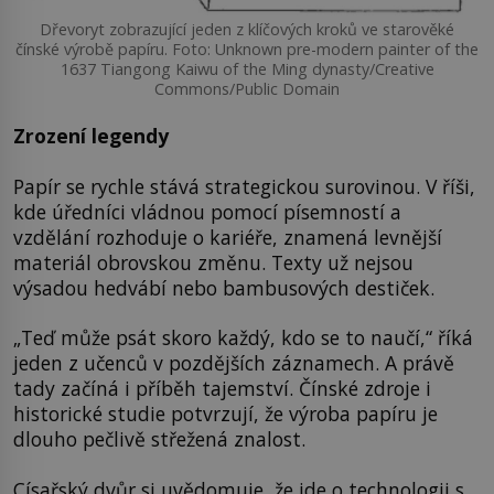
Dřevoryt zobrazující jeden z klíčových kroků ve starověké
čínské výrobě papíru. Foto: Unknown pre-modern painter of the
1637 Tiangong Kaiwu of the Ming dynasty/Creative
Commons/Public Domain
Zrození legendy
Papír se rychle stává strategickou surovinou. V říši,
kde úředníci vládnou pomocí písemností a
vzdělání rozhoduje o kariéře, znamená levnější
materiál obrovskou změnu. Texty už nejsou
výsadou hedvábí nebo bambusových destiček.
„Teď může psát skoro každý, kdo se to naučí,“ říká
jeden z učenců v pozdějších záznamech. A právě
tady začíná i příběh tajemství. Čínské zdroje i
historické studie potvrzují, že výroba papíru je
dlouho pečlivě střežená znalost.
Císařský dvůr si uvědomuje, že jde o technologii s