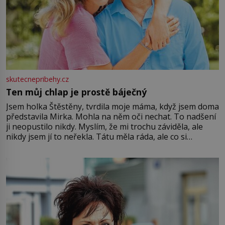
skutecnepribehy.cz
Ten můj chlap je prostě báječný
Jsem holka Štěstěny, tvrdila moje máma, když jsem doma
představila Mirka. Mohla na něm oči nechat. To nadšení
ji neopustilo nikdy. Myslím, že mi trochu záviděla, ale
nikdy jsem jí to neřekla. Tátu měla ráda, ale co si
pamatuji, tak jsme s Mirkem byli zamilovaní mnohem víc.
Jsme spolu moc rádi Tehdy byla jiná doba, když