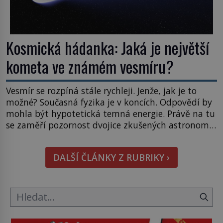
Kosmická hádanka: Jaká je největší
kometa ve známém vesmíru?
Vesmír se rozpíná stále rychleji. Jenže, jak je to
možné? Současná fyzika je v koncích. Odpovědí by
mohla být hypotetická temná energie. Právě na tu
se zaměří pozornost dvojice zkušených astronomů.
Namísto ní ale objeví něco mnohem
hmatatelnějšího. Naprosto rekordní kometu!
DALŠÍ ČLÁNKY Z RUBRIKY ›
Astronomové Pedro Bernardinelli a Gary Bernstein
mravenčí prací zkoumají archivní snímky v rámci
Průzkumu temné energie […]