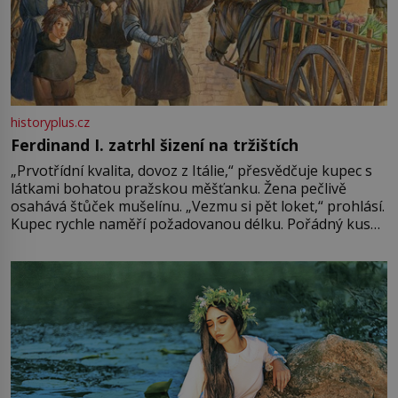
historyplus.cz
Ferdinand I. zatrhl šizení na tržištích
„Prvotřídní kvalita, dovoz z Itálie,“ přesvědčuje kupec s
látkami bohatou pražskou měšťanku. Žena pečlivě
osahává štůček mušelínu. „Vezmu si pět loket,“ prohlásí.
Kupec rychle naměří požadovanou délku. Pořádný kus
mu přitom zůstane za prsty… „Na šaty ho bude málo,
milostpaní. Stačí jenom na sukni,“ zhodnotí švadlena
množství růžového mušelínu. „Ošidili vás, podívejte.“
Vezme do ruky dřevěnou