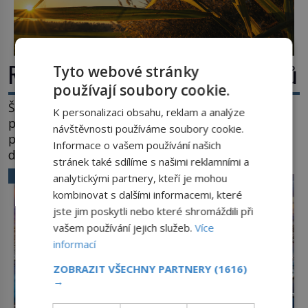
Rákos: Nenápadný poklad z mokřadů
Tyto webové stránky
používají soubory cookie.
Šumí ve větru na březích rybníků, ukrývá vodní
K personalizaci obsahu, reklam a analýze
ptáky a mnozí kolem něj procházejí bez
návštěvnosti používáme soubory cookie.
povšimnutí. Přesto právě rákos pomáhal stavět
Informace o vašem používání našich
domy, vyrábět lodě, zapisovat první texty a
stránek také sdílíme s našimi reklamními a
inspiroval řadu pověstí. Tato skromná, ale
VĚDA A TECHNIKA
analytickými partnery, kteří je mohou
užitečná rostlina provází člověka už tisíce let.
kombinovat s dalšími informacemi, které
Většina lidí vnímá rákos jen jako obyčejnou kulisu
jste jim poskytli nebo které shromáždili při
letního koupání. Stačí se však podívat […]
vašem používání jejich služeb.
Více
informací
ZOBRAZIT VŠECHNY PARTNERY
(1616)
→