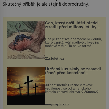
Skutečný příběh je ale stejně dobrodružný.
Gen, který naši lidští předci
ztratili před miliony let, by
mohl pomoci s léčbou
„nemoci králů“
Dna je zánětlivé onemocnění kloubů,
které vzniká kvůli nadbytku kyseliny
močové v těle. Ta se ve formě
krystalků ukládá v blízkosti kloubů,
nejčastěji přitom postihuje palce na
nohou, a způsobuje bole...
21stoleti.cz
Utržený kus skály se zastavil
těsně před kostelem!
Ochránila ho boží síla?
30 centimetrů! Přesně v takové
vzdálenosti se od amerického
kostela zastavil obrovský 20tunový
balvan, který se v květnu 2014
nečekaně odtrhl od nedaleké skály
při její demolici. Podle místních stojí
enigmaplus.cz
...