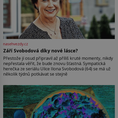
nasehvezdy.cz
Září Svobodová díky nové lásce?
Přestože jí osud připravil až příliš kruté momenty, nikdy
nepřestala věřit, že bude znovu šťastná. Sympatická
herečka ze seriálu Ulice Ilona Svobodová (64) se má už
několik týdnů potkávat se stejně