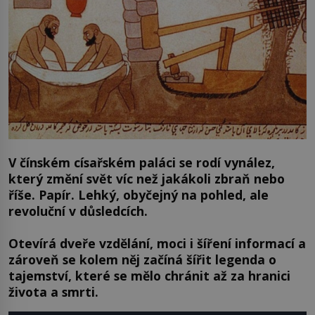
V čínském císařském paláci se rodí vynález,
který změní svět víc než jakákoli zbraň nebo
říše. Papír. Lehký, obyčejný na pohled, ale
revoluční v důsledcích.
Otevírá dveře vzdělání, moci i šíření informací a
zároveň se kolem něj začíná šířit legenda o
tajemství, které se mělo chránit až za hranici
života a smrti.