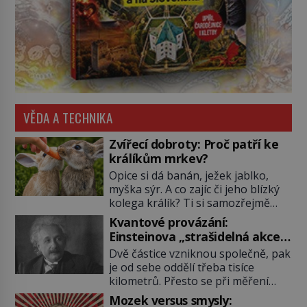
VĚDA A TECHNIKA
Zvířecí dobroty: Proč patří ke
králíkům mrkev?
Opice si dá banán, ježek jablko,
myška sýr. A co zajíc či jeho blízký
kolega králík? Ti si samozřejmě
pochutnají na mrkvi! Proč jsou
Kvantové provázání:
podobné představy o potravě
Einsteinova „strašidelná akce
zvířat často spíš mýty? Pokud máte
na dálku“ dál mate i fascinuje
Dvě částice vzniknou společně, pak
doma králíka, mrkev mu dát
vědce
je od sebe oddělí třeba tisíce
můžete. A nejspíš mu i bude
kilometrů. Přesto se při měření
chutnat, ovšem měl by ji mít jen
chovají, jako by mezi nimi
jako občasný pamlsek. […]
Mozek versus smysly: