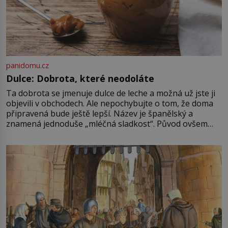
panidomu.cz
Dulce: Dobrota, které neodoláte
Ta dobrota se jmenuje dulce de leche a možná už jste ji
objevili v obchodech. Ale nepochybujte o tom, že doma
připravená bude ještě lepší. Název je španělský a
znamená jednoduše „mléčná sladkost“. Původ ovšem
není úplně jednoznačný, o autorství této receptury se
pře hned několik latinskoamerických zemí a k tomu
Francie, kde se traduje,