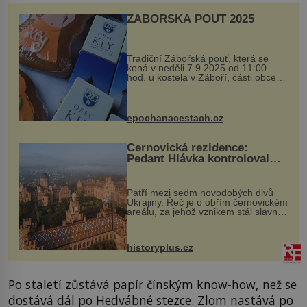
ZÁBOŘSKÁ POUŤ 2025
Tradiční Zábořská pouť, která se
koná v neděli 7.9.2025 od 11:00
hod. u kostela v Záboří, části obce
Kly u Mělníka. V programu naleznete
komentovanou prohlídku kostela,
dobovou hudbu, řemesla, atrakce...
epochanacestach.cz
Černovická rezidence:
Pedant Hlávka kontroloval
každou cihlu
Patří mezi sedm novodobých divů
Ukrajiny. Řeč je o obřím černovickém
areálu, za jehož vznikem stál slavný
český architekt Josef Hlávka. Ten si
na něm dal mimořádně záležet. Jeho
stavební plány by při ...
historyplus.cz
Po staletí zůstává papír čínským know-how, než se
dostává dál po Hedvábné stezce. Zlom nastává po