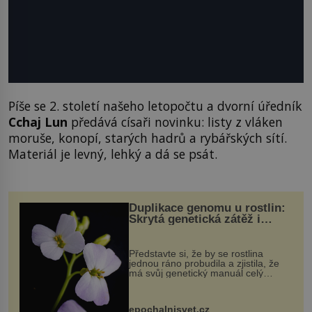
Píše se 2. století našeho letopočtu a dvorní úředník
Cchaj Lun
předává císaři novinku: listy z vláken
moruše, konopí, starých hadrů a rybářských sítí.
Materiál je levný, lehký a dá se psát.
Duplikace genomu u rostlin:
Skrytá genetická zátěž i
evoluční výhoda
Představte si, že by se rostlina
jednou ráno probudila a zjistila, že
má svůj genetický manuál celý
dvakrát. Přesně to se občas v
přírodě stane – a podle nového
výzkumu to může být pro druhy
epochalnisvet.cz