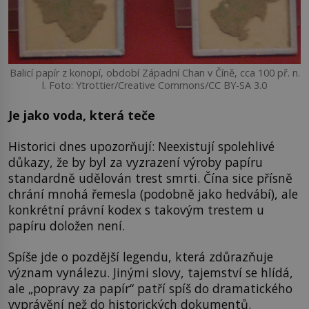
Balicí papír z konopí, období Západní Chan v Číně, cca 100 př. n.
l. Foto: Ytrottier/Creative Commons/CC BY-SA 3.0
Je jako voda, která teče
Historici dnes upozorňují: Neexistují spolehlivé
důkazy, že by byl za vyzrazení výroby papíru
standardně udělován trest smrti. Čína sice přísně
chrání mnohá řemesla (podobně jako hedvábí), ale
konkrétní právní kodex s takovým trestem u
papíru doložen není.
Spíše jde o pozdější legendu, která zdůrazňuje
význam vynálezu. Jinými slovy, tajemství se hlídá,
ale „popravy za papír“ patří spíš do dramatického
vyprávění než do historických dokumentů.