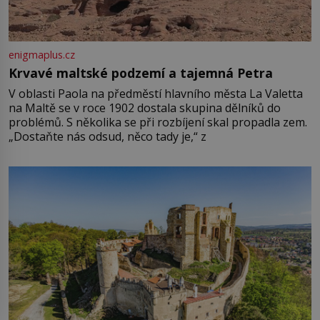
enigmaplus.cz
Krvavé maltské podzemí a tajemná Petra
V oblasti Paola na předměstí hlavního města La Valetta
na Maltě se v roce 1902 dostala skupina dělníků do
problémů. S několika se při rozbíjení skal propadla zem.
„Dostaňte nás odsud, něco tady je,“ z