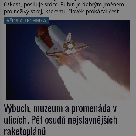
úzkost, posiluje srdce. Rubín je dobrým jménem
pro neživý stroj, kterému člověk prokázal čest
nezmizet v tavicí peci a našel mu místo
VĚDA A TECHNIKA
k poslednímu odpočinku. Je druhá polovina 50. let
minulého století. Nálože spočítány, umístěny a
odpáleny. Trup ponorky nabírá vodu […]
Výbuch, muzeum a promenáda v
ulicích. Pět osudů nejslavnějších
raketoplánů