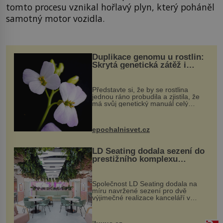
tomto procesu vznikal hořlavý plyn, který poháněl
samotný motor vozidla.
Duplikace genomu u rostlin:
Skrytá genetická zátěž i
evoluční výhoda
Představte si, že by se rostlina
jednou ráno probudila a zjistila, že
má svůj genetický manuál celý
dvakrát. Přesně to se občas v
přírodě stane – a podle nového
výzkumu to může být pro druhy
epochalnisvet.cz
vstupenka...
LD Seating dodala sezení do
prestižního komplexu
MediaCityUK v Salfordu
Společnost LD Seating dodala na
míru navržené sezení pro dvě
výjimečné realizace kanceláří v
areálu MediaCityUK v anglickém
Salfordu – konkrétně do budov Blue
Tower a Orange Tower. Komplex