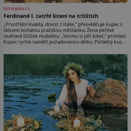
historyplus.cz
Ferdinand I. zatrhl šizení na tržištích
„Prvotřídní kvalita, dovoz z Itálie,“ přesvědčuje kupec s
látkami bohatou pražskou měšťanku. Žena pečlivě
osahává štůček mušelínu. „Vezmu si pět loket,“ prohlásí.
Kupec rychle naměří požadovanou délku. Pořádný kus
mu přitom zůstane za prsty… „Na šaty ho bude málo,
milostpaní. Stačí jenom na sukni,“ zhodnotí švadlena
množství růžového mušelínu. „Ošidili vás, podívejte.“
Vezme do ruky dřevěnou