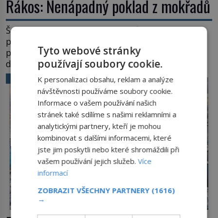
Rákos: Nenápadný poklad z mokřadů
Šumí ve větru na březích rybníků, ukrývá vodní
ptáky a mnozí kolem něj procházejí bez
Tyto webové stránky
povšimnutí. Přesto právě rákos pomáhal stavět
používají soubory cookie.
domy, vyrábět lodě, zapisovat první texty a
inspiroval řadu pověstí. Tato skromná, ale
VĚDA A TECHNIKA
K personalizaci obsahu, reklam a analýze
užitečná rostlina provází člověka už tisíce let.
návštěvnosti používáme soubory cookie.
Většina lidí vnímá rákos jen jako obyčejnou kulisu
Informace o vašem používání našich
letního koupání. Stačí se však podívat […]
stránek také sdílíme s našimi reklamními a
analytickými partnery, kteří je mohou
kombinovat s dalšími informacemi, které
jste jim poskytli nebo které shromáždili při
vašem používání jejich služeb.
Více
informací
ZOBRAZIT VŠECHNY PARTNERY
(1616)
→