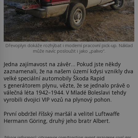
Dřevoplyn dokáže rozhýbat i moderní pracovní pick-up. Náklad
může navíc posloužit i jako „palivo“.
Jedna zajímavost na závěr… Pokud jste někdy
zaznamenali, že na našem území kdysi vznikly dva
velké speciální automobily Škoda Rapid
s generátorem plynu, vězte, že se jednalo právě o
válečná léta 1942–1944. V Mladé Boleslavi tehdy
vyrobili dvojici VIP vozů na plynový pohon.
První obdržel říšský maršál a velitel Luftwaffe
Hermann Göring, druhý jeho bratr Albert.
Zdroje informací:
citroenvie.com/traction-avant-gazogene-coal-gas-