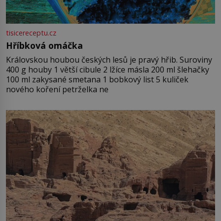
tisicereceptu.cz
Hříbková omáčka
Královskou houbou českých lesů je pravý hřib. Suroviny
400 g houby 1 větší cibule 2 lžíce másla 200 ml šlehačky
100 ml zakysané smetana 1 bobkový list 5 kuliček
nového koření petrželka ne