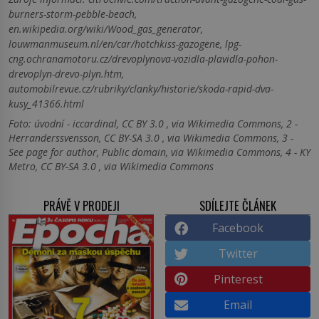
burners-storm-pebble-beach,
en.wikipedia.org/wiki/Wood_gas_generator,
louwmanmuseum.nl/en/car/hotchkiss-gazogene, lpg-
cng.ochranamotoru.cz/drevoplynova-vozidla-plavidla-pohon-
drevoplyn-drevo-plyn.htm,
automobilrevue.cz/rubriky/clanky/historie/skoda-rapid-dva-
kusy_41366.html
Foto: úvodní - iccardinal, CC BY 3.0 , via Wikimedia Commons, 2 -
Herranderssvensson, CC BY-SA 3.0 , via Wikimedia Commons, 3 -
See page for author, Public domain, via Wikimedia Commons, 4 - KY
Metro, CC BY-SA 3.0 , via Wikimedia Commons
PRÁVĚ V PRODEJI
SDÍLEJTE ČLÁNEK
Facebook
Twitter
Pinterest
Email