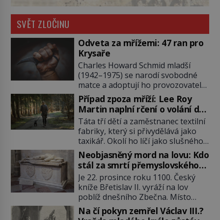
SVĚT ZLOČINU
Odveta za mřížemi: 47 ran pro
Krysaře
Charles Howard Schmid mladší
(1942–1975) se narodí svobodné
matce a adoptují ho provozovatelé
pečovatelského domu Charles a
Případ zpoza mříží: Lee Roy
Katharine Schmidovi. Synek jim
Martin naplní rčení o volání do
mnoho radosti nepřinese. Mezi
lesa
Táta tří dětí a zaměstnanec textilní
přáteli v arizonském Tusconu se
fabriky, který si přivydělává jako
mu přezdívá Krysař. Je to pohledný
taxikář. Okolí ho líčí jako slušného
a charismatický mladík, kterému to
člověka. To je Lee Roy Martin
ve škole dvakrát nejde. Exceluje ale
Neobjasněný mord na lovu: Kdo
(1937–1972), jinak též Škrtič z
v tělocviku. Škola si díky němu
stál za smrtí přemyslovského
Gaffney, městečka v Jižní Karolíně.
může vystavit […]
knížete Břetislava II.?
Je 22. prosince roku 1100. Český
Mezi lety 1967 až 1968 zavraždí dvě
kníže Břetislav II. vyráží na lov
ženy a dvě dívky. Dne 20. května
poblíž dnešního Zbečna. Místo
1967 znásilní a zavraždí 32letou
návratu na Pražský hrad však
Annie Lucille Dedmondovou. […]
Na čí pokyn zemřel Václav III.?
přichází smrt. Muž na něj zaútočí