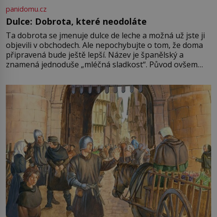
panidomu.cz
Dulce: Dobrota, které neodoláte
Ta dobrota se jmenuje dulce de leche a možná už jste ji
objevili v obchodech. Ale nepochybujte o tom, že doma
připravená bude ještě lepší. Název je španělský a
znamená jednoduše „mléčná sladkost“. Původ ovšem
není úplně jednoznačný, o autorství této receptury se
pře hned několik latinskoamerických zemí a k tomu
Francie, kde se traduje,