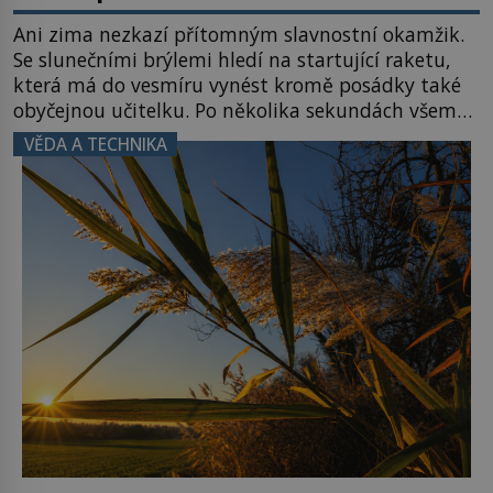
Ani zima nezkazí přítomným slavnostní okamžik.
Se slunečními brýlemi hledí na startující raketu,
která má do vesmíru vynést kromě posádky také
obyčejnou učitelku. Po několika sekundách všem
ztuhnou úsměvy, stroj totiž exploduje. Jejich
VĚDA A TECHNIKA
konstrukce není z levného kraje, daňové
poplatníky stojí miliardy dolarů. Na druhou stranu
zvládnou jen představitelné věci. Na malé kousky
Název: Columbia První […]