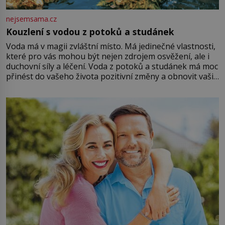
nejsemsama.cz
Kouzlení s vodou z potoků a studánek
Voda má v magii zvláštní místo. Má jedinečné vlastnosti,
které pro vás mohou být nejen zdrojem osvěžení, ale i
duchovní síly a léčení. Voda z potoků a studánek má moc
přinést do vašeho života pozitivní změny a obnovit vaši
energii. Využitím těchto přírodních zdrojů v magii
můžete obohatit své rituály a přinést do svého života
větší harmonii a klid. Je důležité