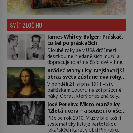
SVĚT ZLOČINU
James Whitey Bulger: Práskač,
co šel po práskačích
Dlouhé roky se v USA drží mezi
desítkou nejhledanějších mužů a
dopracuje to až na číslo dvě – hned
po Usámovi bin Ládinovi (1957–
Krádež Mony Lisy: Nejslavnější
2011). To je James „Whitey“ Bulger
obraz světa zůstane dva roky
(1929–2018) viněný ze spoluúčasti
nezvěstný
V pondělí 21. srpna 1911 visí v
na 19 vraždách, vydírání a lichvy. A
pařížském Louvru na zdi prázdné
samozřejmě, krom toho je ještě
háky. Obraz, který dnes zná celý
drogový dealer, který neváhá
svět, je pryč. Zpočátku si nikdo
odstranit z cesty všechny práskače,
José Pereira: Místo manželky
nemyslí, že jde o krádež.
zatímco […]
12letá dcera – a sousedi o všem
Zaměstnanci jsou přesvědčeni, že
vědí!
Píše se rok 2010. Muž v bílé košili
Mona Lisa je jen v restaurátorské
systematicky listuje kartotékou
dílně nebo u fotografa. Když se
lékařských karet v obci Pinheiro
ukáže pravda, propukne jeden z