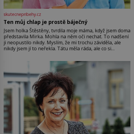
skutecnepribehy.cz
Ten můj chlap je prostě báječný
Jsem holka Štěstěny, tvrdila moje máma, když jsem doma
představila Mirka. Mohla na něm oči nechat. To nadšení
ji neopustilo nikdy. Myslím, že mi trochu záviděla, ale
nikdy jsem jí to neřekla. Tátu měla ráda, ale co si
pamatuji, tak jsme s Mirkem byli zamilovaní mnohem víc.
Jsme spolu moc rádi Tehdy byla jiná doba, když