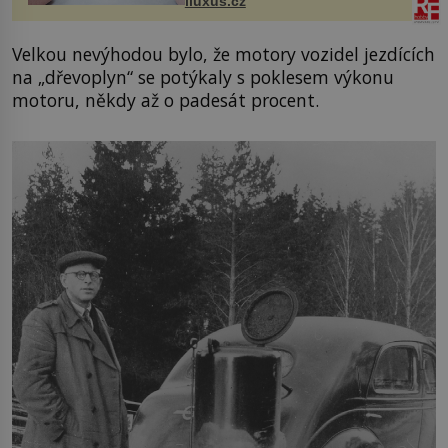
iluxus.cz
budov Media...
Velkou nevýhodou bylo, že motory vozidel jezdících
na „dřevoplyn“ se potýkaly s poklesem výkonu
motoru, někdy až o padesát procent.