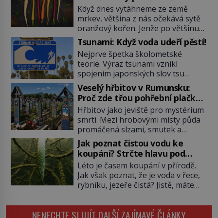
fialovou barvou
Když dnes vytáhneme ze země
mrkev, většina z nás očekává sytě
oranžový kořen. Jenže po většinu
své historie je mrkev všechno
Tsunami: Když voda udeří pěstí!
možné, jen ne oranžová. Je fialová,
Nejprve špetka školometské
žlutá, bílá, někdy dokonce téměř
teorie. Výraz tsunami vznikl
černá. Až díky stovkám let
spojením japonských slov tsu
pečlivého šlechtění se z ní stává
(přístav) a nami (vlna). Jedná se o
zelenina, bez které si českou
Veselý hřbitov v Rumunsku:
dlouhou vlnu, která je na volném
zahradu ani nedokážeme
Proč zde třou pohřební plačky
moři takřka nepostřehnutelná.
představit. Její příběh je […]
bídu s nouzí?
Hřbitov jako jeviště pro mystérium
Ačkoli je vlnová délka tsunami i 300
smrti. Mezi hrobovými místy půda
kilometrů, výška vlny na volném
promáčená slzami, smutek a
moři je maximálně 1,5 metru.
vědomí konečnosti lidské existence.
Máme se podobné obří vlny obávat
Jak poznat čistou vodu ke
Jsou ale výjimky, kde pohřební
i v Evropě? Vznik tsunami si […]
koupání? Strčte hlavu pod
plačky smutně žmoulají kapesníky
hladinu!
Léto je časem koupání v přírodě.
nikoli při smutečním obřadu, ale
Jak však poznat, že je voda v řece,
při pohledu na výši vyměřené
rybníku, jezeře čistá? Jistě, máte
podpory v nezaměstnanosti. Kam
možnost využít informace
vás pozveme? Unikátní hřbitov,
hygieniků či podrobit křížovému
který si vysloužil název „Veselý“,
NENECHTE SI UJÍT DALŠÍ ZAJÍMAVÉ ČLÁNKY
výslechu provozovatele přírodního
najdeme v rumunské vesnici