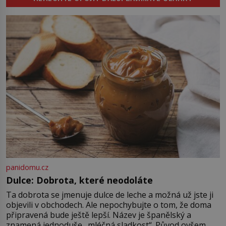
koupaliště. Existuje ale ještě jiná
Sapanta, nedaleko hranic […]
alternativa. Jaká? Podívat se pod
hladinu a zjistit, kdo si onu
konkrétní vodní lokalitu oblíbil už
dávno před vámi. Říká se jim
bioindikátory […]
panidomu.cz
Dulce: Dobrota, které neodoláte
Ta dobrota se jmenuje dulce de leche a možná už jste ji
objevili v obchodech. Ale nepochybujte o tom, že doma
připravená bude ještě lepší. Název je španělský a
znamená jednoduše „mléčná sladkost“. Původ ovšem