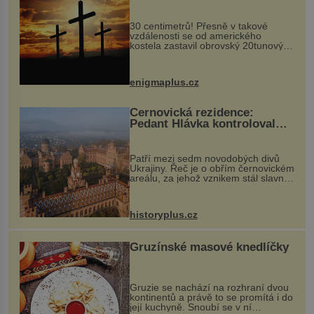
Ochránila ho boží síla?
30 centimetrů! Přesně v takové
vzdálenosti se od amerického
kostela zastavil obrovský 20tunový
balvan, který se v květnu 2014
nečekaně odtrhl od nedaleké skály
při její demolici. Podle místních stojí
enigmaplus.cz
...
Černovická rezidence:
Pedant Hlávka kontroloval
každou cihlu
Patří mezi sedm novodobých divů
Ukrajiny. Řeč je o obřím černovickém
areálu, za jehož vznikem stál slavný
český architekt Josef Hlávka. Ten si
na něm dal mimořádně záležet. Jeho
stavební plány by při ...
historyplus.cz
Gruzínské masové knedlíčky
Gruzie se nachází na rozhraní dvou
kontinentů a právě to se promítá i do
její kuchyně. Snoubí se v ní