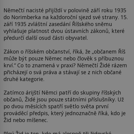
Němečtí nacisté přijíždí v polovině září roku 1935
do Norimberka na každoroční sjezd své strany. 15.
září 1935 zvláštní zasedání Říšského sněmu
vyhlašuje platnost dvou ústavních zákonů, které
předurčí další osud části obyvatel.
Zákon o říšském občanství, říká, že „občanem Říš
může být pouze Němec nebo člověk s příbuznou
krví.“ Co to znamená v praxi? Němečtí Židé rázem
přicházejí o svá práva a stávají se z nich občané
druhé kategorie.
Zatímco árijští Němci patří do skupiny říšských
občanů, Židé jsou pouze státními příslušníky. Už
po dvou měsících spatří světlo světa první
prováděcí předpis, který jednoznačně říká, kdo je
Žid nebo míšenec.
Plný Žid je ten, kdo má alespoň tři židovské