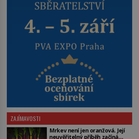
ZAJÍMAVOSTI
Mrkev není jen oranžová. Její
neuvěřitelný příběh začíná