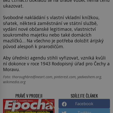
Bez čtrnácti dokladů se na úřadě vůbec nemá cenu
ukazovat.
Svobodné nakládání s vlastní vkladní knížkou,
sňatek, některá zaměstnání ve státní službě,
vydání nové občanské legitimace, vlastnictví
soukromého majetku nebo také domácích
mazlíčků… Na všechno je potřeba doložit árijský
původ alespoň k prarodičům.
Aby úředníci agendu stihli vyřizovat, vzniká kvůli
ní dokonce v roce 1943 Rodopisný úřad pro Čechy a
Moravu.
Foto: thoroughbredfineart.com, pinterest.com, yadvashem.org,
wikimedia.org
PRÁVĚ V PRODEJI
SDÍLEJTE ČLÁNEK
Facebook
Twitter