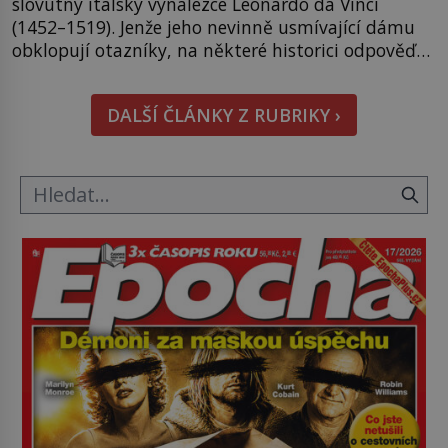
slovutný italský vynálezce Leonardo da Vinci
(1452–1519). Jenže jeho nevinně usmívající dámu
obklopují otazníky, na některé historici odpověď
objeví, jiné zůstanou nezodpovězené. Kam si ji
pověsil Napoleon? Samotný císař Napoleon
DALŠÍ ČLÁNKY Z RUBRIKY ›
Bonaparte (1769–1821) má pro malbu slabost, a
tak si ji ještě jako první konzul přemístí do své
ložnice v Tuilerisjkém […]