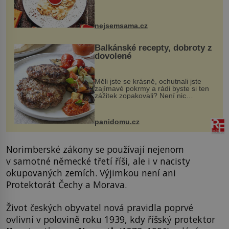
evropské a asijské chutě a díky tomu
vznikají rozmanité a chuťově bohaté
pokrmy, které rozhodně st...
nejsemsama.cz
Balkánské recepty, dobroty z
dovolené
Měli jste se krásně, ochutnali jste
zajímavé pokrmy a rádi byste si ten
zážitek zopakovali? Není nic
snazšího. Pljeskavica (10 porcí)
Možná jste ji ochutnali na dovolené v
bývalé Jugoslávii, lze ji vi...
panidomu.cz
Norimberské zákony se používají nejenom
v samotné německé třetí říši, ale i v nacisty
okupovaných zemích. Výjimkou není ani
Protektorát Čechy a Morava.
Život českých obyvatel nová pravidla poprvé
ovlivní v polovině roku 1939, kdy říšský protektor