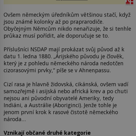
Ovšem německým úředníkům většinou stačí, když
jsou známé kolonky až po praprarodiče.
Obyčejným Němcům nikdo nenařizuje, že si tenhle
průkaz musí pořídit, ale doporučuje se to.
Příslušníci NSDAP mají prokázat svůj původ až k
datu 1. ledna 1880. „Árijského původu je člověk,
který je z pohledu německého národa nedotčen
cizorasovými prvky,“ píše se v Ahnenpassu.
Cizí rasa je hlavně židovská, cikánská, ovšem vadí
samozřejmě i asijská nebo africká krev a po chuti
nejsou ani původní obyvatelé Ameriky, tedy
Indiáni, a Austrálie (Aboriginci). Jenže tohle je
jenom první krok k rasové čistotě německého
národa…
Vznikají občané druhé kategorie