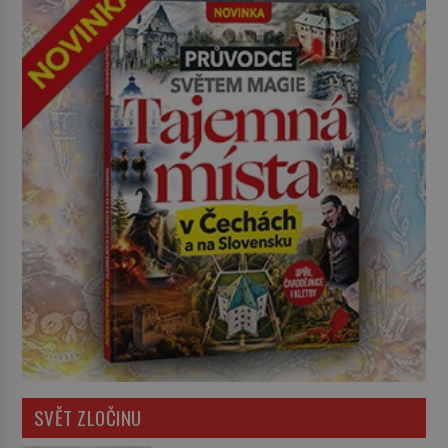
SVĚT ZLOČINU