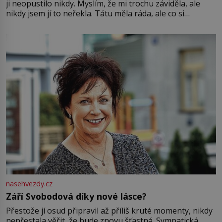
ji neopustilo nikdy. Myslím, že mi trochu záviděla, ale
nikdy jsem jí to neřekla. Tátu měla ráda, ale co si
pamatuji, tak jsme s Mirkem byli zamilovaní mnohem víc.
Jsme spolu moc rádi Tehdy byla jiná doba, když
nasehvezdy.cz
Září Svobodová díky nové lásce?
Přestože jí osud připravil až příliš kruté momenty, nikdy
nepřestala věřit, že bude znovu šťastná. Sympatická