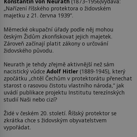
Konstantin von Neurath
(1873–1956)vydává:
„Nařízení říšského protektora o židovském
majetku z 21. června 1939“.
Měmecké okupační úřady podle něj mohou
českým Židům zkonfiskovat jejich majetek.
Zároveň začínají platit zákony o určování
židovského původu.
Neurath je tehdy zřejmě aktivnější než sám
nacistický vůdce
Adolf Hitler
(1889-1945), který
zpočátku „chtěl Čechům v protektorátu přenechat
starost o rasovou čistotu vlastního národa,“ jak
uvádí publikace projektu Institutu terezínských
studií Naši nebo cizí?
Židé v českém 20. století. Říšský protektor se
zkrátka chce s židovským obyvatelstvem
vypořádat.