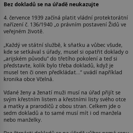
Bez dokladů se na úřadě neukazujte
4. července 1939 začíná platit vládní protektorátní
nařízení č. 136/1940 „o právním postavení Židů ve
veřejném životě.
„Každý ve státní službě, k sňatku a vůbec všude,
kde se setkával s úřady, musel si opatřit doklady o
„arijském původu” do třetího pokolení a teď si
představte, kolik bylo třeba dokladů, když je
musel ten či onen předkládat…“ uvádí například
kronika obce Včelná.
Vdané ženy a ženatí muži musí na úřad přijít se
svým křestním listem a křestními listy svého otce
a matky a prarodičů z obou stran. Celkem jde o
sedm dokladů a to samé musí mít i od manžela
nebo manželky.