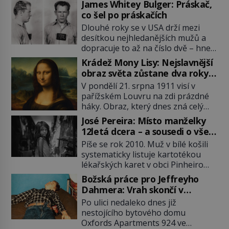
James Whitey Bulger: Práskač,
co šel po práskačích
Dlouhé roky se v USA drží mezi
desítkou nejhledanějších mužů a
dopracuje to až na číslo dvě – hned
po Usámovi bin Ládinovi (1957–
Krádež Mony Lisy: Nejslavnější
2011). To je James „Whitey“ Bulger
obraz světa zůstane dva roky
(1929–2018) viněný ze spoluúčasti
nezvěstný
V pondělí 21. srpna 1911 visí v
na 19 vraždách, vydírání a lichvy. A
pařížském Louvru na zdi prázdné
samozřejmě, krom toho je ještě
háky. Obraz, který dnes zná celý
drogový dealer, který neváhá
svět, je pryč. Zpočátku si nikdo
odstranit z cesty všechny práskače,
José Pereira: Místo manželky
nemyslí, že jde o krádež.
zatímco […]
12letá dcera – a sousedi o všem
Zaměstnanci jsou přesvědčeni, že
vědí!
Píše se rok 2010. Muž v bílé košili
Mona Lisa je jen v restaurátorské
systematicky listuje kartotékou
dílně nebo u fotografa. Když se
lékařských karet v obci Pinheiro
ukáže pravda, propukne jeden z
ležící asi 20 kilometrů od farmy s
největších honů na zloděje v […]
Božská práce pro Jeffreyho
podivínským majitelem. Něco tu
Dahmera: Vrah skončí v
nesedí. Ledaže… Ledaže by ta
tratolišti krve ve vězeňských
Po ulici nedaleko dnes již
mladá dívka z farmy byla ne
umývárnách
nestojícího bytového domu
manželkou, ale dcerou – a všechny
Oxfords Apartments 924 ve
ty děti byly zplozené v incestu. Na