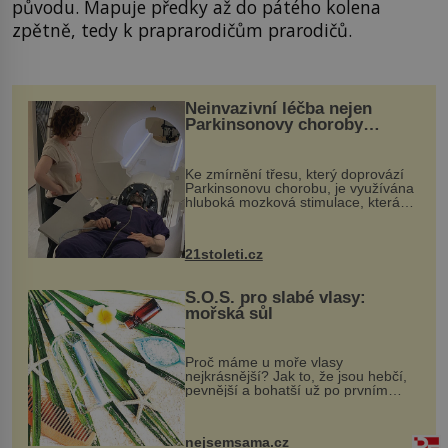
původu. Mapuje předky až do pátého kolena
zpětně, tedy k praprarodičům prarodičů.
Neinvazivní léčba nejen
Parkinsonovy choroby
pomocí ultrazvukové
„helmy“
Ke zmírnění třesu, který doprovází
Parkinsonovu chorobu, je využívána
hluboká mozková stimulace, která
však vyžaduje vysoce invazivní
zákrok. Ultrazvuk zase není vhodný
k dostatečně přesnému zacílení ...
21stoleti.cz
S.O.S. pro slabé vlasy:
mořská sůl
Proč máme u moře vlasy
nejkrásnější? Jak to, že jsou hebčí,
pevnější a bohatší už po prvním
vykoupání? Protože sůl obsažená v
mořské vodě má blahodárný vliv.
Nejen na tělo a pokožku, ale i na
nejsemsama.cz
vlasy. ...