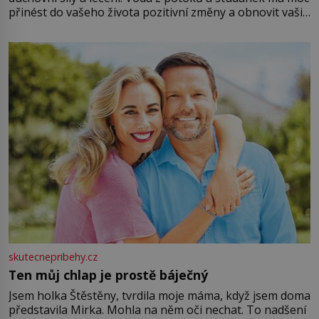
přinést do vašeho života pozitivní změny a obnovit vaši
energii. Využitím těchto přírodních zdrojů v magii
můžete obohatit své rituály a přinést do svého života
větší harmonii a klid. Je důležité
skutecnepribehy.cz
Ten můj chlap je prostě báječný
Jsem holka Štěstěny, tvrdila moje máma, když jsem doma
představila Mirka. Mohla na něm oči nechat. To nadšení