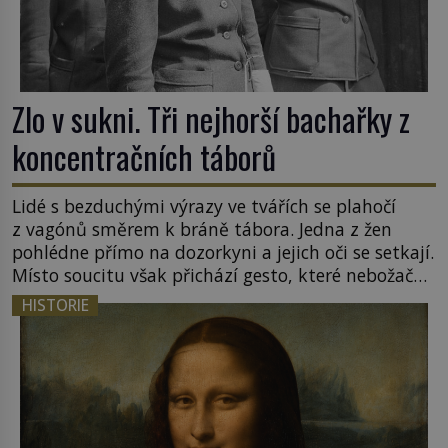
Zlo v sukni. Tři nejhorší bachařky z
koncentračních táborů
Lidé s bezduchými výrazy ve tvářích se plahočí
z vagónů směrem k bráně tábora. Jedna z žen
pohlédne přímo na dozorkyni a jejich oči se setkají.
Místo soucitu však přichází gesto, které nebožačku
posílá rovnou do plynové komory. Jména jako
HISTORIE
Rudolf Höss (1901–1947), Josef Mengele (1911–
1979) či Heinrich Himmler (1900–1945) zná každý,
o koho se historie jen otřela. Jenže […]