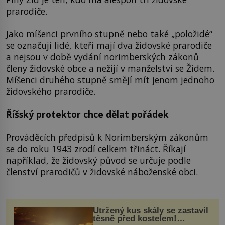
prarodiče.
Jako míšenci prvního stupně nebo také „položidé“
se označují lidé, kteří mají dva židovské prarodiče
a nejsou v době vydání norimberských zákonů
členy židovské obce a nežijí v manželství se Židem.
Míšenci druhého stupně smějí mít jenom jednoho
židovského prarodiče.
Říšský protektor chce dělat pořádek
Prováděcích předpisů k Norimberským zákonům
se do roku 1943 zrodí celkem třináct. Říkají
například, že židovský původ se určuje podle
členství prarodičů v židovské náboženské obci.
Utržený kus skály se zastavil
těsně před kostelem!