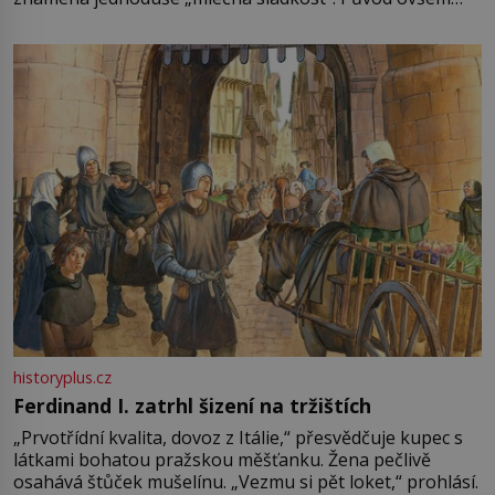
není úplně jednoznačný, o autorství této receptury se
pře hned několik latinskoamerických zemí a k tomu
Francie, kde se traduje,
historyplus.cz
Ferdinand I. zatrhl šizení na tržištích
„Prvotřídní kvalita, dovoz z Itálie,“ přesvědčuje kupec s
látkami bohatou pražskou měšťanku. Žena pečlivě
osahává štůček mušelínu. „Vezmu si pět loket,“ prohlásí.