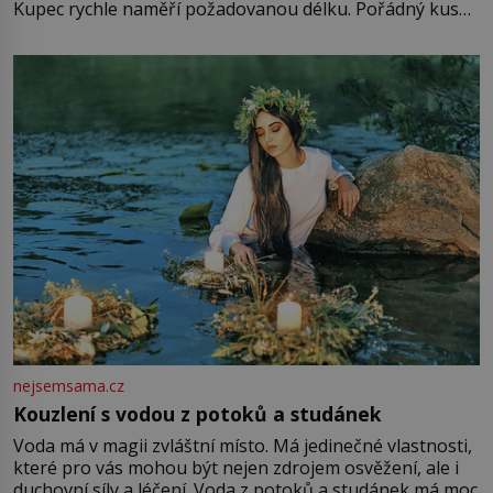
Kupec rychle naměří požadovanou délku. Pořádný kus
mu přitom zůstane za prsty… „Na šaty ho bude málo,
milostpaní. Stačí jenom na sukni,“ zhodnotí švadlena
množství růžového mušelínu. „Ošidili vás, podívejte.“
Vezme do ruky dřevěnou
nejsemsama.cz
Kouzlení s vodou z potoků a studánek
Voda má v magii zvláštní místo. Má jedinečné vlastnosti,
které pro vás mohou být nejen zdrojem osvěžení, ale i
duchovní síly a léčení. Voda z potoků a studánek má moc