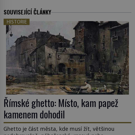
SOUVISEJÍCÍ ČLÁNKY
HISTORIE
Římské ghetto: Místo, kam papež
kamenem dohodil
Ghetto je část města, kde musí žít, většinou