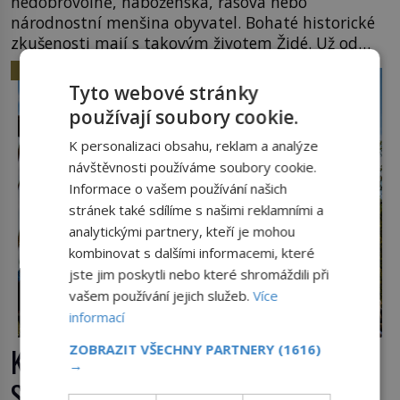
nedobrovolně, náboženská, rasová nebo
národnostní menšina obyvatel. Bohaté historické
zkušenosti mají s takovým životem Židé. Už od
středověku jsou totiž v každou chvíli nuceni v
HISTORIE
nějakém žít. Mezi ty nejslavnější patří i římské
Tyto webové stránky
ghetto založené v roce 1555. Pokud jde o vztah
používají soubory cookie.
k Židům, nemá se Řím čím chlubit. […]
K personalizaci obsahu, reklam a analýze
návštěvnosti používáme soubory cookie.
Informace o vašem používání našich
stránek také sdílíme s našimi reklamními a
analytickými partnery, kteří je mohou
kombinovat s dalšími informacemi, které
jste jim poskytli nebo které shromáždili při
vašem používání jejich služeb.
Více
informací
Kočky padající z věže v Ypres:
ZOBRAZIT VŠECHNY PARTNERY
(1616)
→
Středověký zvyk, který dodnes budí