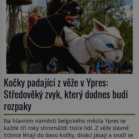
k Židům, nemá se Řím čím chlubit. […]
Kočky padající z věže v Ypres:
Středověký zvyk, který dodnes budí
rozpaky
Na hlavním náměstí belgického města Ypres se
každé tři roky shromáždí tisíce lidí. Z věže slavné
tržnice létají do davu kočky, diváci jásají a snaží se