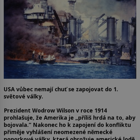
USA vůbec nemají chuť se zapojovat do 1.
světové války.
Prezident Wodrow Wilson v roce 1914
prohlašuje, že Amerika je „příliš hrdá na to, aby
bojovala.“
Nakonec ho k zapojení do konfliktu
přiměje vyhlášení neomezené německé
ponorkové války, která ohrožuje americké lodě.