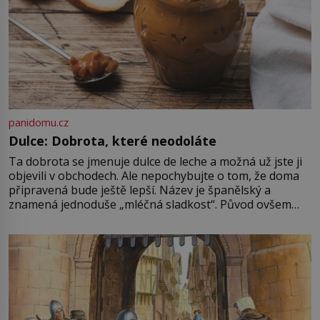
panidomu.cz
Dulce: Dobrota, které neodoláte
Ta dobrota se jmenuje dulce de leche a možná už jste ji
objevili v obchodech. Ale nepochybujte o tom, že doma
připravená bude ještě lepší. Název je španělský a
znamená jednoduše „mléčná sladkost“. Původ ovšem
není úplně jednoznačný, o autorství této receptury se
pře hned několik latinskoamerických zemí a k tomu
Francie, kde se traduje,