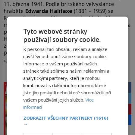
11. března 1941. Podle britského velvyslance
hraběte
Edwarda
Halifaxe
(1881 – 1959) se
Rooseveltovým problémem stalo „hledání kurzu
mezi přáním 70 % Američanů zůstat mimo válku a
Tyto webové stránky
přáním 70 % Američanů udělat vše pro zničení
Hitlera, i kdyby to mělo znamenat válku.“ Dilema
používají soubory cookie.
za něj vyřešil japonský útok na Pearl Harbor 7.
K personalizaci obsahu, reklam a analýze
prosince 1941.
návštěvnosti používáme soubory cookie.
Foto: wikipedia.org
Informace o vašem používání našich
stránek také sdílíme s našimi reklamními a
PRÁVĚ V PRODEJI
SDÍLEJTE ČLÁNEK
analytickými partnery, kteří je mohou
kombinovat s dalšími informacemi, které
Facebook
jste jim poskytli nebo které shromáždili při
Twitter
vašem používání jejich služeb.
Více
informací
Pinterest
ZOBRAZIT VŠECHNY PARTNERY
(1616)
Email
→