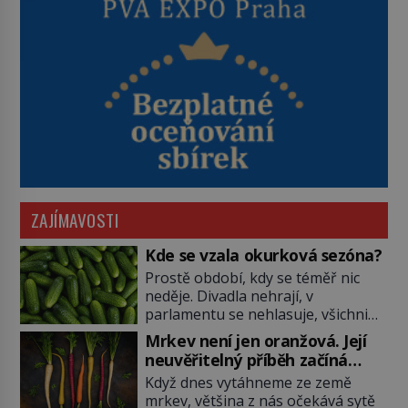
ZAJÍMAVOSTI
Kde se vzala okurková sezóna?
Prostě období, kdy se téměř nic
neděje. Divadla nehrají, v
parlamentu se nehlasuje, všichni
jsou na dovolené a média tak
Mrkev není jen oranžová. Její
nemají o čem mluvit a psát. A
neuvěřitelný příběh začíná
vymýšlejí si proto témata, které
fialovou barvou
Když dnes vytáhneme ze země
nikoho nezajímají. Proč je však ona
mrkev, většina z nás očekává sytě
letní doba spojovaná zrovna s