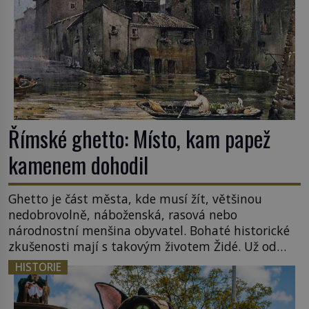
Římské ghetto: Místo, kam papež
kamenem dohodil
Ghetto je část města, kde musí žít, většinou
nedobrovolně, náboženská, rasová nebo
národnostní menšina obyvatel. Bohaté historické
zkušenosti mají s takovým životem Židé. Už od
středověku jsou totiž v každou chvíli nuceni v
HISTORIE
nějakém žít. Mezi ty nejslavnější patří i římské
ghetto založené v roce 1555. Pokud jde o vztah