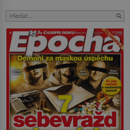
tak si ji ještě jako první konzul přemístí do své
ložnice v Tuilerisjkém […]