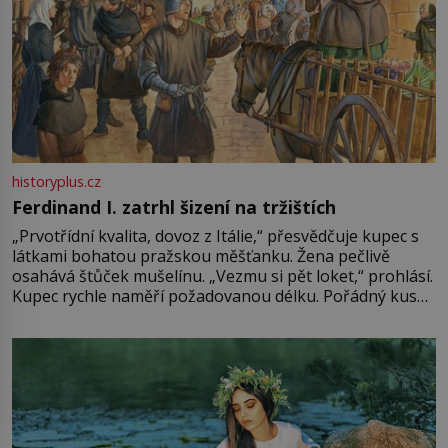
historyplus.cz
Ferdinand I. zatrhl šizení na tržištích
„Prvotřídní kvalita, dovoz z Itálie,“ přesvědčuje kupec s
látkami bohatou pražskou měšťanku. Žena pečlivě
osahává štůček mušelínu. „Vezmu si pět loket,“ prohlásí.
Kupec rychle naměří požadovanou délku. Pořádný kus
mu přitom zůstane za prsty… „Na šaty ho bude málo,
milostpaní. Stačí jenom na sukni,“ zhodnotí švadlena
množství růžového mušelínu. „Ošidili vás, podívejte.“
Vezme do ruky dřevěnou