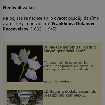
Nenávidí válku
Na bojiště se nechce ani o dvacet později dalšímu
z amerických prezidentů
Franklinovi Delanovi
Rooseveltovi
(1882 – 1945).
Duplikace genomu u rostlin:
Skrytá genetická zátěž i
evoluční výhoda
Představte si, že by se rostlina
jednou ráno probudila a zjistila, že
má svůj genetický manuál celý
dvakrát. Přesně to se občas v
přírodě stane – a podle nového
výzkumu to může být pro druhy
epochalnisvet.cz
vstupenka...
LD Seating dodala sezení do
prestižního komplexu
MediaCityUK v Salfordu