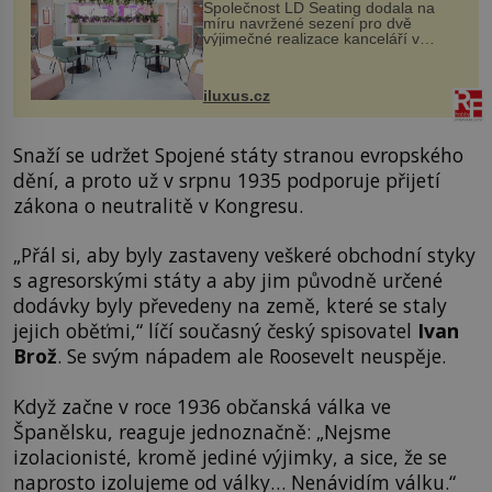
Společnost LD Seating dodala na
míru navržené sezení pro dvě
výjimečné realizace kanceláří v
areálu MediaCityUK v anglickém
Salfordu – konkrétně do budov Blue
Tower a Orange Tower. Komplex
iluxus.cz
budov Media...
Snaží se udržet Spojené státy stranou evropského
dění, a proto už v srpnu 1935 podporuje přijetí
zákona o neutralitě v Kongresu.
„Přál si, aby byly zastaveny veškeré obchodní styky
s agresorskými státy a aby jim původně určené
dodávky byly převedeny na země, které se staly
jejich oběťmi,“ líčí současný český spisovatel
Ivan
Brož
. Se svým nápadem ale Roosevelt neuspěje.
Když začne v roce 1936 občanská válka ve
Španělsku, reaguje jednoznačně: „Nejsme
izolacionisté, kromě jediné výjimky, a sice, že se
naprosto izolujeme od války… Nenávidím válku.“