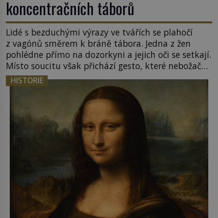
koncentračních táborů
Lidé s bezduchými výrazy ve tvářích se plahočí
z vagónů směrem k bráně tábora. Jedna z žen
pohlédne přímo na dozorkyni a jejich oči se setkají.
Místo soucitu však přichází gesto, které nebožačku
posílá rovnou do plynové komory. Jména jako
HISTORIE
Rudolf Höss (1901–1947), Josef Mengele (1911–
1979) či Heinrich Himmler (1900–1945) zná každý,
o koho se historie jen otřela. Jenže […]