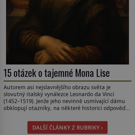
15 otázek o tajemné Mona Lise
Autorem asi nejslavnějšího obrazu světa je
slovutný italský vynálezce Leonardo da Vinci
(1452–1519). Jenže jeho nevinně usmívající dámu
obklopují otazníky, na některé historici odpověď
objeví, jiné zůstanou nezodpovězené. Kam si ji
pověsil Napoleon? Samotný císař Napoleon
DALŠÍ ČLÁNKY Z RUBRIKY ›
Bonaparte (1769–1821) má pro malbu slabost, a