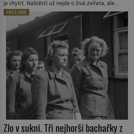
je chytit. Naštěstí už nejde o živá zvířata, ale
jenom o plyšové suvenýry. Kdysi to ale bylo jinak.
HISTORIE
Tato veselá podívaná připomíná jeden z
nejpodivnějších a zároveň nejkrutějších zvyků […]
Zlo v sukni. Tři nejhorší bachařky z