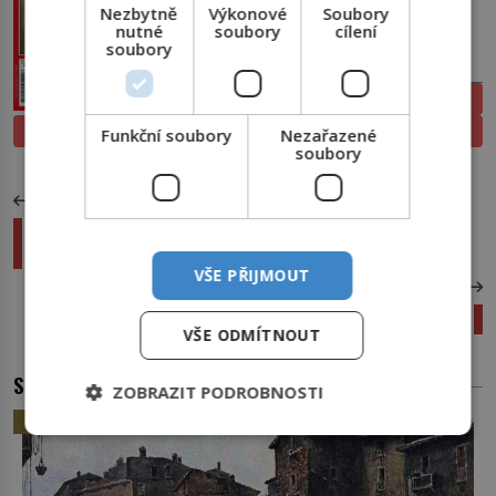
Nezbytně
Výkonové
Soubory
nutné
soubory
cílení
soubory
PŘEDPLATNÉ
ELEKTRONICKÉ
PROLISTOVAT
TIŠTĚNÉ
Funkční soubory
Nezařazené
soubory
PŘEDCHOZÍ ČLÁNEK
Robert Downey Jr není jen Iron Man: Slavný
herec umí také fantasticky zpívat!
VŠE PŘIJMOUT
DALŠÍ ČLÁNEK
Pornografie: Motor technologických inovací!
VŠE ODMÍTNOUT
SOUVISEJÍCÍ ČLÁNKY
ZOBRAZIT PODROBNOSTI
HISTORIE