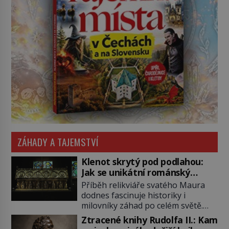
ZÁHADY A TAJEMSTVÍ
Klenot skrytý pod podlahou:
Jak se unikátní románský
poklad dostal do zapadlého
Příběh relikviáře svatého Maura
Bečova?
dodnes fascinuje historiky i
milovníky záhad po celém světě.
Tato románská zlatnická památka
Ztracené knihy Rudolfa II.: Kam
ze 13. století je po českých