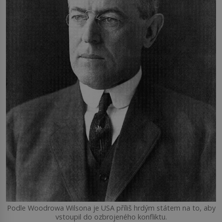
Podle Woodrowa Wilsona je USA příliš hrdým státem na to, aby
vstoupil do ozbrojeného konfliktu.