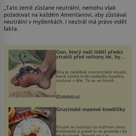
„Tato země zůstane neutrální, nemohu však
požadovat na každém Američanovi, aby zůstával
neutrální v myšlenkách. I neutrál má právo vidět
fakta.
Gen, který naši lidští předci
ztratili před miliony let, by
mohl pomoci s léčbou
„nemoci králů“
Dna je zánětlivé onemocnění kloubů,
které vzniká kvůli nadbytku kyseliny
močové v těle. Ta se ve formě
krystalků ukládá v blízkosti kloubů,
nejčastěji přitom postihuje palce na
nohou, a způsobuje bole...
21stoleti.cz
Gruzínské masové knedlíčky
Gruzie se nachází na rozhraní dvou
kontinentů a právě to se promítá i do
její kuchyně. Snoubí se v ní