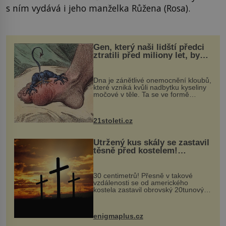
s ním vydává i jeho manželka Růžena (Rosa).
Gen, který naši lidští předci
ztratili před miliony let, by
mohl pomoci s léčbou
„nemoci králů“
Dna je zánětlivé onemocnění kloubů,
které vzniká kvůli nadbytku kyseliny
močové v těle. Ta se ve formě
krystalků ukládá v blízkosti kloubů,
nejčastěji přitom postihuje palce na
nohou, a způsobuje bole...
21stoleti.cz
Utržený kus skály se zastavil
těsně před kostelem!
Ochránila ho boží síla?
30 centimetrů! Přesně v takové
vzdálenosti se od amerického
kostela zastavil obrovský 20tunový
balvan, který se v květnu 2014
nečekaně odtrhl od nedaleké skály
při její demolici. Podle místních stojí
enigmaplus.cz
...