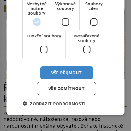
Nezbytně
Výkonové
Soubory
nutné
soubory
cílení
HISTORIE
soubory
Funkční soubory
Nezařazené
soubory
VŠE PŘIJMOUT
Římské ghetto: Místo, kam papež
VŠE ODMÍTNOUT
kamenem dohodil
ZOBRAZIT PODROBNOSTI
Ghetto je část města, kde musí žít, většinou
nedobrovolně, náboženská, rasová nebo
národnostní menšina obyvatel. Bohaté historické