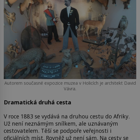
Autorem současné expozice muzea v Holicích je architekt David
Vávra.
Dramatická druhá cesta
V roce 1883 se vydává na druhou cestu do Afriky.
Už není neznámým snílkem, ale uznávaným
cestovatelem. Těší se podpoře veřejnosti i
oficiálních míst. Rovněž už není sám. Na cesty se