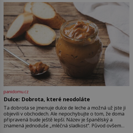
Starodávná legenda praví, že
Golgota, v překladu z aramejštiny
„lebka“, dostane svůj název pro to,
že právě sem je přenesena […]
panidomu.cz
Dulce: Dobrota, které neodoláte
Ta dobrota se jmenuje dulce de leche a možná už jste ji
objevili v obchodech. Ale nepochybujte o tom, že doma
připravená bude ještě lepší. Název je španělský a
znamená jednoduše „mléčná sladkost“. Původ ovšem
není úplně jednoznačný, o autorství této receptury se