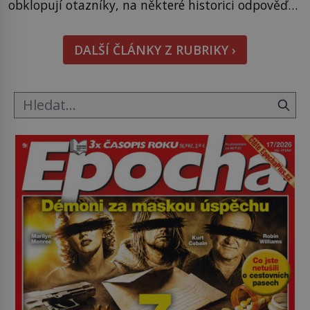
obklopují otazníky, na některé historici odpověď
objeví, jiné zůstanou nezodpovězené. Kam si ji
pověsil Napoleon? Samotný císař Napoleon
DALŠÍ ČLÁNKY Z RUBRIKY ›
Bonaparte (1769–1821) má pro malbu slabost, a
tak si ji ještě jako první konzul přemístí do své
ložnice v Tuilerisjkém […]