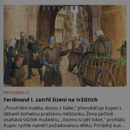
pře hned několik latinskoamerických zemí a k tomu
Francie, kde se traduje,
historyplus.cz
Ferdinand I. zatrhl šizení na tržištích
„Prvotřídní kvalita, dovoz z Itálie,“ přesvědčuje kupec s
látkami bohatou pražskou měšťanku. Žena pečlivě
osahává štůček mušelínu. „Vezmu si pět loket,“ prohlásí.
Kupec rychle naměří požadovanou délku. Pořádný kus