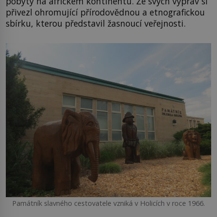
pobyty na africkém kontinentu. Ze svých výprav si
přivezl ohromující přírodovědnou a etnografickou
sbírku, kterou představil žasnoucí veřejnosti.
Památník slavného cestovatele vzniká v Holicích v roce 1966.