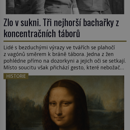
Zlo v sukni. Tři nejhorší bachařky z
koncentračních táborů
Lidé s bezduchými výrazy ve tvářích se plahočí
z vagónů směrem k bráně tábora. Jedna z žen
pohlédne přímo na dozorkyni a jejich oči se setkají.
Místo soucitu však přichází gesto, které nebožačku
posílá rovnou do plynové komory. Jména jako
HISTORIE
Rudolf Höss (1901–1947), Josef Mengele (1911–
1979) či Heinrich Himmler (1900–1945) zná každý,
o koho se historie jen otřela. Jenže […]