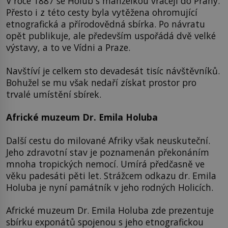
V roce 1887 se Holub s manželkou vracejí do Prahy.
Přesto i z této cesty byla vytěžena ohromující
etnografická a přírodovědná sbírka. Po návratu
opět publikuje, ale především uspořádá dvě velké
výstavy, a to ve Vídni a Praze.
Navštíví je celkem sto devadesát tisíc návštěvníků.
Bohužel se mu však nedaří získat prostor pro
trvalé umístění sbírek.
Africké muzeum Dr. Emila Holuba
Další cestu do milované Afriky však neuskuteční.
Jeho zdravotní stav je poznamenán překonáním
mnoha tropických nemocí. Umírá předčasně ve
věku padesáti pěti let. Strážcem odkazu dr. Emila
Holuba je nyní památník v jeho rodných Holicích.
Africké muzeum Dr. Emila Holuba zde prezentuje
sbírku exponátů spojenou s jeho etnografickou