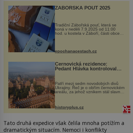
ZÁBOŘSKÁ POUŤ 2025
Tradiční Zábořská pouť, která se
koná v neděli 7.9.2025 od 11:00
hod. u kostela v Záboří, části obce
Kly u Mělníka. V programu naleznete
komentovanou prohlídku kostela,
dobovou hudbu, řemesla, atrakce...
epochanacestach.cz
Černovická rezidence:
Pedant Hlávka kontroloval
každou cihlu
Patří mezi sedm novodobých divů
Ukrajiny. Řeč je o obřím černovickém
areálu, za jehož vznikem stál slavný
český architekt Josef Hlávka. Ten si
na něm dal mimořádně záležet. Jeho
stavební plány by při ...
historyplus.cz
Tato druhá expedice však čelila mnoha potížím a
dramatickým situacím. Nemoci i konflikty