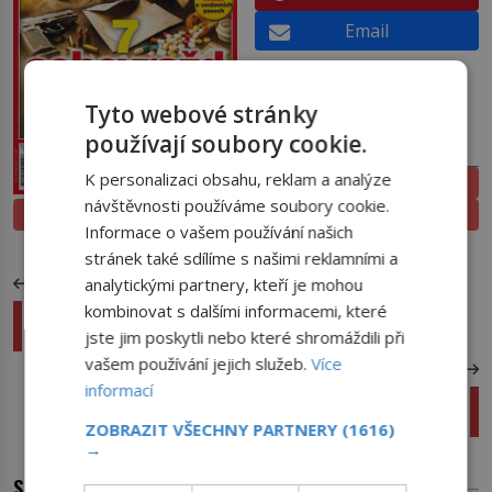
Email
Tyto webové stránky
používají soubory cookie.
PŘEDPLATNÉ
K personalizaci obsahu, reklam a analýze
ELEKTRONICKÉ
návštěvnosti používáme soubory cookie.
PROLISTOVAT
TIŠTĚNÉ
Informace o vašem používání našich
stránek také sdílíme s našimi reklamními a
analytickými partnery, kteří je mohou
PŘEDCHOZÍ ČLÁNEK
kombinovat s dalšími informacemi, které
Neuvěřitelné náhody: 3 události, které se
stanou dvakrát
jste jim poskytli nebo které shromáždili při
vašem používání jejich služeb.
Více
DALŠÍ ČLÁNEK
informací
Příběh tulipánů: Proč přišel kvůli nim
Rembrandt na mizinu?
ZOBRAZIT VŠECHNY PARTNERY
(1616)
→
SOUVISEJÍCÍ ČLÁNKY