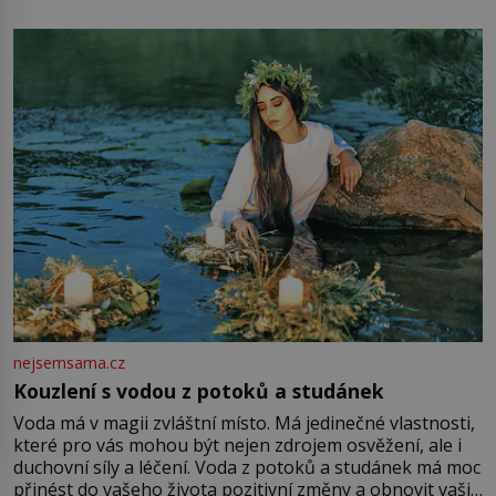
mu přitom zůstane za prsty… „Na šaty ho bude málo,
milostpaní. Stačí jenom na sukni,“ zhodnotí švadlena
množství růžového mušelínu. „Ošidili vás, podívejte.“
Vezme do ruky dřevěnou
nejsemsama.cz
Kouzlení s vodou z potoků a studánek
Voda má v magii zvláštní místo. Má jedinečné vlastnosti,
které pro vás mohou být nejen zdrojem osvěžení, ale i
duchovní síly a léčení. Voda z potoků a studánek má moc
přinést do vašeho života pozitivní změny a obnovit vaši