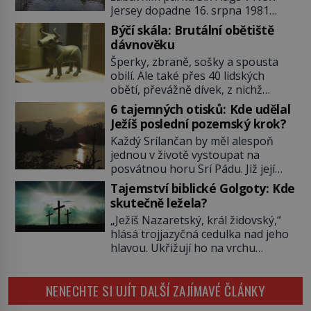
Jersey dopadne 16. srpna 1981
katastrofou. 20letý technik Scott
Býčí skála: Brutální obětiště
Tyler se zřítí na zem! Zranění jsou
dávnověku
neslučitelná se životem. „Nepoužil
Šperky, zbraně, sošky a spousta
bezpečnostní zábranu,“ osvětlí
obilí. Ale také přes 40 lidských
smrtelnou nehodu tiskový mluvčí
obětí, převážně dívek, z nichž
parku a vyšetřovatelé mu dávají za
některým rozetnou hlavu a
pravdu: „Atrakce je v pořádku.“ A
6 tajemných otisků: Kde udělal
useknou končetiny. To je slavný
pak přijde srpen roku […]
Ježíš poslední pozemský krok?
halštatský pohřeb. V Evropě
Každý Srílančan by měl alespoň
nevídaný objev, který dodnes
jednou v životě vystoupat na
neumíme vysvětlit… Jeho koníčkem
posvátnou horu Srí Pádu. Již její
je „slepá jeskynní zvířena“, a díky
název nám v překladu prozradí
tomu, přestože je hlavně lékař,
Tajemství biblické Golgoty: Kde
tajemství: Znamená „Svatá stopa“.
objeví řadu nových organismů.
skutečně ležela?
Zbývá se jen pohádat, čí že ta
Jindřich Wankel (1821–1897) […]
„Ježíš Nazaretský, král židovský,“
stopa tedy vlastně je…? O její
hlásá trojjazyčná cedulka nad jeho
důležitosti nám referuje již Marco
hlavou. Ukřižují ho na vrchu
Polo (1254–1324). Není se co divit,
Golgotě. Zřejmě nejvýznamnější
2243 metrů vysoká Srí Páda, kterou
místo Nového zákona najdeme v
[…]
NENECHTE SI UJÍT DALŠÍ ZAJÍMAVÉ ČLÁNKY
Jeruzalémě. A na první pohled by se
zdálo jasné, kde. Ale jen zdálo…