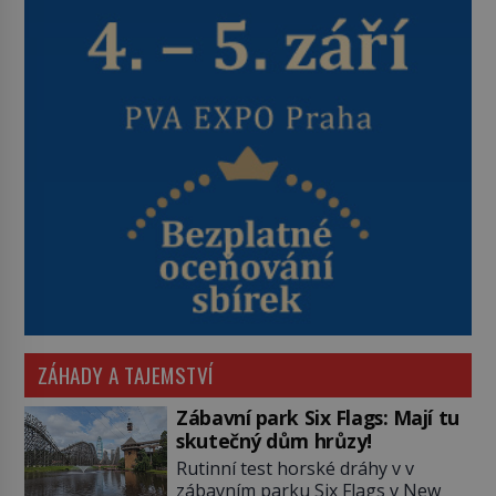
ZÁHADY A TAJEMSTVÍ
Zábavní park Six Flags: Mají tu
skutečný dům hrůzy!
Rutinní test horské dráhy v v
zábavním parku Six Flags v New