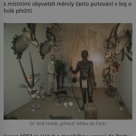
s místními obyvateli měnily často putování v boj o
holé přežití.
Dr. Emil Holub „přivezl“ Afriku do Čech.