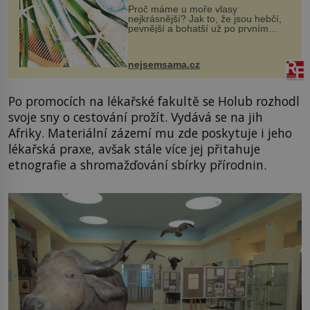
Proč máme u moře vlasy
nejkrásnější? Jak to, že jsou hebčí,
pevnější a bohatší už po prvním
vykoupání? Protože sůl obsažená v
mořské vodě má blahodárný vliv.
Nejen na tělo a pokožku, ale i na
nejsemsama.cz
vlasy. ...
Po promocích na lékařské fakultě se Holub rozhodl
svoje sny o cestování prožít. Vydává se na jih
Afriky. Materiální zázemí mu zde poskytuje i jeho
lékařská praxe, avšak stále více jej přitahuje
etnografie a shromažďování sbírky přírodnin.