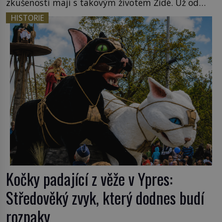
zkušenosti mají s takovým životem Židé. Už od
středověku jsou totiž v každou chvíli nuceni v
HISTORIE
nějakém žít. Mezi ty nejslavnější patří i římské
ghetto založené v roce 1555. Pokud jde o vztah
k Židům, nemá se Řím čím chlubit. […]
Kočky padající z věže v Ypres:
Středověký zvyk, který dodnes budí
rozpaky