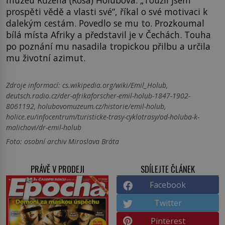
muzeu Růžena (Rosa) Holubová. „Toužil jsem
prospěti vědě a vlasti své“, říkal o své motivaci k
dalekým cestám. Povedlo se mu to. Prozkoumal
bílá místa Afriky a představil je v Čechách. Touha
po poznání mu nasadila tropickou přilbu a určila
mu životní azimut.
Zdroje informací:
cs.wikipedia.org/wiki/Emil_Holub,
deutsch.radio.cz/der-afrikaforscher-emil-holub-1847-1902-
8061192, holubovomuzeum.cz/historie/emil-holub,
holice.eu/infocentrum/turisticke-trasy-cyklotrasy/od-holuba-k-
malichovi/dr-emil-holub
Foto: osobní archiv Miroslava Bráta
PRÁVĚ V PRODEJI
SDÍLEJTE ČLÁNEK
Facebook
Twitter
Pinterest