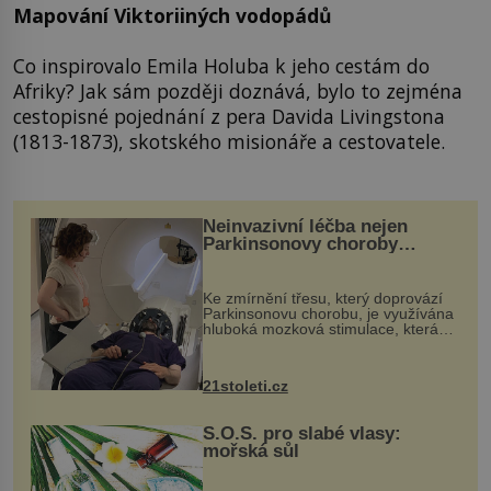
Mapování Viktoriiných vodopádů
Co inspirovalo Emila Holuba k jeho cestám do
Afriky? Jak sám později doznává, bylo to zejména
cestopisné pojednání z pera Davida Livingstona
(1813-1873), skotského misionáře a cestovatele.
Neinvazivní léčba nejen
Parkinsonovy choroby
pomocí ultrazvukové
„helmy“
Ke zmírnění třesu, který doprovází
Parkinsonovu chorobu, je využívána
hluboká mozková stimulace, která
však vyžaduje vysoce invazivní
zákrok. Ultrazvuk zase není vhodný
k dostatečně přesnému zacílení ...
21stoleti.cz
S.O.S. pro slabé vlasy:
mořská sůl