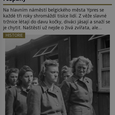
Na hlavním náměstí belgického města Ypres se
každé tři roky shromáždí tisíce lidí. Z věže slavné
tržnice létají do davu kočky, diváci jásají a snaží se
je chytit. Naštěstí už nejde o živá zvířata, ale
jenom o plyšové suvenýry. Kdysi to ale bylo jinak.
HISTORIE
Tato veselá podívaná připomíná jeden z
nejpodivnějších a zároveň nejkrutějších zvyků […]