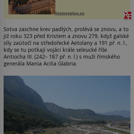
český architekt Josef Hlávka. Ten si
na něm dal mimořádně záležet. Jeho
stavební plány by při ...
historyplus.cz
Sotva zaschne krev padlých, prolévá se znovu, a to
již roku 323 před Kristem a znovu 279, když galské
síly zaútočí na středořecké Aetolany a 191 př. n. l.,
kdy se tu potkají vojáci krále seleucké říše
Antiocha III. (242– 187 př. n. l.) s muži římského
generála Mania Acilia Glabria.