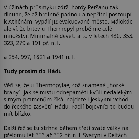
V úžinách průsmyku zdrží hordy Peršanů tak
dlouho, že až hrdinně padnou a nepřítel postoupí
k Athénám, vypálí již evakuované město. Málokdo
ale ví, že bitev u Thermopyl proběhne celé
množství. Minimálně devět, a to v letech 480, 353,
323, 279 a 191 př. n. l.
a 254, 997, 1821 a 1941 n. l.
Tudy prosím do Hádu
Věří se, že u Thermopylae, což znamená „horké
brány“, jak se místu odnepaměti kvůli nedalekým
sirným pramenům říká, najdete i jeskynní vchod
do řeckého zásvětí, Hádu. Padlí bojovníci to budou
mít blízko.
Další řež se tu strhne během třetí svaté války na
přelomu let 353 až 352 př. n. l. Svatyni v Delfách