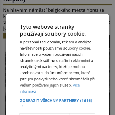
Na hlavním náměstí belgického města Ypres se
každé tři roky shromáždí tisíce lidí. Z věže slavné
tržnice létají do davu kočky, diváci jásají a snaží se
Tyto webové stránky
je chytit. Naštěstí už nejde o živá zvířata, ale
používají soubory cookie.
jenom o plyšové suvenýry. Kdysi to ale bylo jinak.
HISTORIE
Tato veselá podívaná připomíná jeden z
K personalizaci obsahu, reklam a analýze
nejpodivnějších a zároveň nejkrutějších zvyků […]
návštěvnosti používáme soubory cookie.
Informace o vašem používání našich
stránek také sdílíme s našimi reklamními a
analytickými partnery, kteří je mohou
kombinovat s dalšími informacemi, které
jste jim poskytli nebo které shromáždili při
vašem používání jejich služeb.
Více
informací
ZOBRAZIT VŠECHNY PARTNERY
(1616)
→