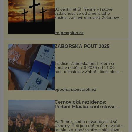
30 centimetrů! Přesně v takové
vzdálenosti se od amerického
kostela zastavil obrovský 20tunový
balvan, který se v květnu 2014
nečekaně odtrhl od nedaleké skály
při její demolici. Podle místních stojí
enigmaplus.cz
...
ZÁBOŘSKÁ POUŤ 2025
Tradiční Zábořská pouť, která se
koná v neděli 7.9.2025 od 11:00
hod. u kostela v Záboří, části obce
Kly u Mělníka. V programu naleznete
komentovanou prohlídku kostela,
dobovou hudbu, řemesla, atrakce...
epochanacestach.cz
Černovická rezidence:
Pedant Hlávka kontroloval
každou cihlu
Patří mezi sedm novodobých divů
Ukrajiny. Řeč je o obřím černovickém
areálu, za jehož vznikem stál slavný