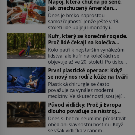
Nápoj, která chutná po seně.
Jak znechucený Američan
vymyslel brčko
Dnes je brčko naprostou
samozřejmostí. Jenže ještě v 19.
století lidé upíjejí limonády i
koktejly dutými stébly žita nebo
Kufr, který se konečně rozjede.
žitné slámy. Fungují sice dobře,
Proč lidé čekají na kolečka
mají ale jednu nepříjemnou
téměř pět tisíc let?
Kolo patří k nejstarším vynálezům
vlastnost po chvíli se rozmáčejí a
lidstva, ale kufr na kolečkách se
nápoji dodávají travnatou příchuť.
objevuje až ve 20. století. Po tisíce
Právě tahle drobná nepříjemnost
let lidé vláčejí těžká zavazadla v
přivede amerického výrobce
První plastické operace: Když
rukou, na zádech nebo je nakládají
cigaretových náustků k nápadu,
se nový nos rodí z kůže na tváři
na povozy. Stačí přitom jediný
který změní způsob pití po celém
Plastická chirurgie se často
nápad, připevnit ke kufru kolečka.
[…]
považuje za vynález moderní
Jenže právě ten nikdo dlouho
medicíny. Ve skutečnosti jsou její
nedostane. Až jednou se na letišti
kořeny staré více než dva a půl
ozve věta, která změní […]
Původ vidličky: Proč ji Evropa
tisíce let. V dobách, kdy ještě
dlouho považuje za nástroj
neexistují antibiotika ani anestezie,
samotného satana?
Dnes si bez ní neumíme představit
se odvážní lékaři pokoušejí vracet
oběd ani slavnostní hostinu. Když
lidem tváře znetvořené válkou,
se však vidlička v raném
tresty nebo nehodami. Jejich