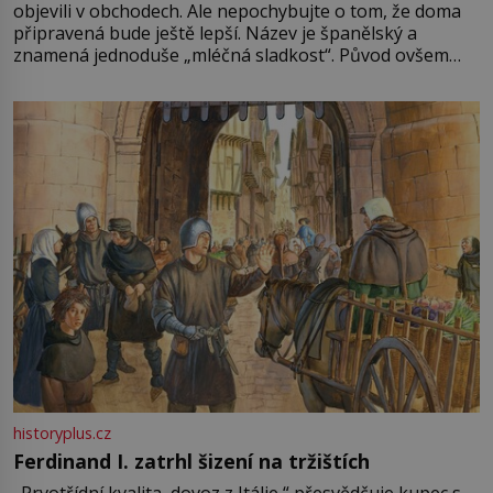
objevili v obchodech. Ale nepochybujte o tom, že doma
připravená bude ještě lepší. Název je španělský a
znamená jednoduše „mléčná sladkost“. Původ ovšem
není úplně jednoznačný, o autorství této receptury se
pře hned několik latinskoamerických zemí a k tomu
Francie, kde se traduje,
historyplus.cz
Ferdinand I. zatrhl šizení na tržištích