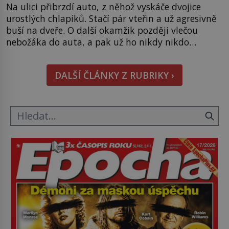
Na ulici přibrzdí auto, z něhož vyskáče dvojice
urostlých chlapíků. Stačí pár vteřin a už agresivně
buší na dveře. O další okamžik později vlečou
nebožáka do auta, a pak už ho nikdy nikdo
nespatří. Dostal se totiž do rukou všemocné KGB.
Jako sourozenci, kteří si nemohou přijít na jméno.
DALŠÍ ČLÁNKY Z RUBRIKY ›
Neustále se předhání v plánování sabotáží, […]