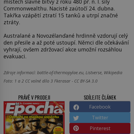
místech slavné bitvy z roku 480 př. n. l. síly
Commonwealthu. Nacisté zaútočí 24. dubna.
Takřka vzápětí ztratí 15 tanků a utrpí značné
ztráty.
Australané a Novozélanďané hrdinně vzdorují celý
den přesile a až poté ustoupí. Němci dle očekávání
vyhrají, ovšem zdržovací akce umožní rozsáhlou
evakuaci.
Zdroje informací:
battle-of-thermopylae.eu, Listverse, Wikipedia
Foto: 1 a 2 CC volné dílo 3 Fkerasar - CC BY-SA 3.0
PRÁVĚ V PRODEJI
SDÍLEJTE ČLÁNEK
Facebook
Twitter
Pinterest