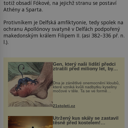
totiž obsadí Fókové, na jejichž stranu se postaví
Athény a Sparta.
Protivníkem je Delfská amfiktyonie, tedy spolek na
ochranu Apollónovy svatyně v Delfách podpořený
makedonským králem Filipem II. (asi 382–336 př. n.
l.).
Gen, který naši lidští předci
ztratili před miliony let, by
mohl pomoci s léčbou
„nemoci králů“
Dna je zánětlivé onemocnění kloubů,
které vzniká kvůli nadbytku kyseliny
močové v těle. Ta se ve formě
krystalků ukládá v blízkosti kloubů,
nejčastěji přitom postihuje palce na
nohou, a způsobuje bole...
21stoleti.cz
Utržený kus skály se zastavil
těsně před kostelem!
Ochránila ho boží síla?