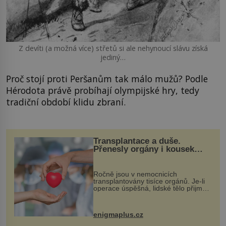
Z devíti (a možná více) střetů si ale nehynoucí slávu získá
jediný…
Proč stojí proti Peršanům tak málo mužů? Podle
Hérodota právě probíhají olympijské hry, tedy
tradiční období klidu zbraní.
Transplantace a duše.
Přenesly orgány i kousek
osobnosti dárce?
Ročně jsou v nemocnicích
transplantovány tisíce orgánů. Je-li
operace úspěšná, lidské tělo přijme
darovaný orgán za své a pacient
může vést plnohodnotný život. Ale co
když při transplantaci nepřijímám...
enigmaplus.cz