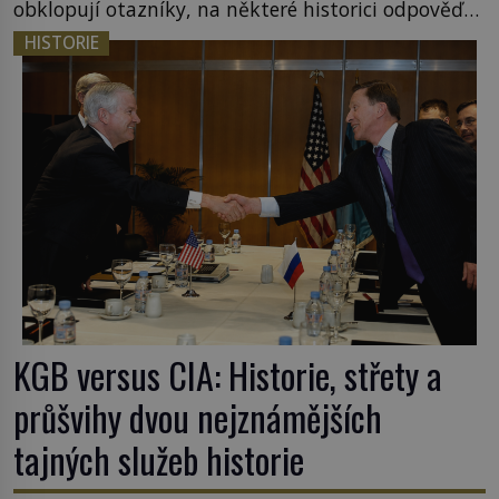
obklopují otazníky, na některé historici odpověď
objeví, jiné zůstanou nezodpovězené. Kam si ji
HISTORIE
pověsil Napoleon? Samotný císař Napoleon
Bonaparte (1769–1821) má pro malbu slabost, a
tak si ji ještě jako první konzul přemístí do své
ložnice v Tuilerisjkém […]
KGB versus CIA: Historie, střety a
průšvihy dvou nejznámějších
tajných služeb historie