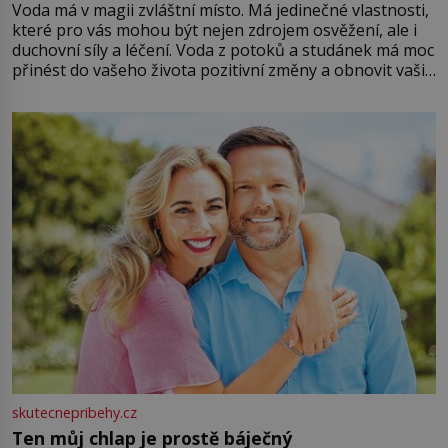
Voda má v magii zvláštní místo. Má jedinečné vlastnosti,
které pro vás mohou být nejen zdrojem osvěžení, ale i
duchovní síly a léčení. Voda z potoků a studánek má moc
přinést do vašeho života pozitivní změny a obnovit vaši
energii. Využitím těchto přírodních zdrojů v magii
můžete obohatit své rituály a přinést do svého života
větší harmonii a klid. Je důležité
skutecnepribehy.cz
Ten můj chlap je prostě báječný