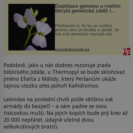
Duplikace genomu u rostlin:
Skrytá genetická zátěž i
evoluční výhoda
Představte si, že by se rostlina
jednou ráno probudila a zjistila, že
má svůj genetický manuál celý
dvakrát. Přesně to se občas v
přírodě stane – a podle nového
výzkumu to může být pro druhy
epochalnisvet.cz
vstupenka...
Podobně, jako u nás dodnes rezonuje zrada
biblického Jidáše, u Thermopyl se bude skloňovat
jméno Efialta z Málidy, který Peršanům ukáže
tajnou stezku přes pohoří Kallidromos.
Leónidas na poslední chvíli pošle většinu své
armády do bezpečí – a sám padne se svou
tisícovkou mužů. Na jejich kopích bude prý krev až
20 000 nepřátel, údajně včetně dvou
velkokrálových bratrů.