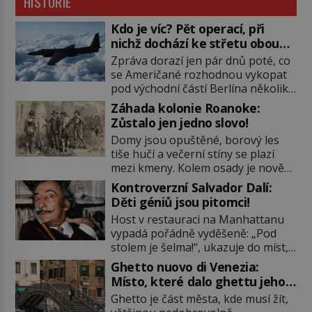
HISTORIE
Kdo je víc? Pět operací, při
nichž dochází ke střetu obou
tajných služeb
Zpráva dorazí jen pár dnů poté, co
se Američané rozhodnou vykopat
pod východní částí Berlína několik
stovek metrů dlouhý tunel. Sověti
Záhada kolonie Roanoke:
na sobě nenechají nic znát a
Zůstalo jen jedno slovo!
nechají nepřítele, aby si myslel, že
Domy jsou opuštěné, borový les
je přechytračil. Cennou informaci
tiše hučí a večerní stíny se plazí
jim dodá jeden z agentů. Oba
mezi kmeny. Kolem osady je nově
tábory jsou zvyklé působit v pozadí
postavená palisáda, ale ani to
a podle situace tlačit, jak oni […]
Kontroverzní Salvador Dalí:
nejspíš nedokáže osadníky
Děti géniů jsou pitomci!
zachránit. Muži, ženy, děti – všichni
Host v restauraci na Manhattanu
jsou pryč. Nadobro a navždycky!
vypadá pořádně vyděšeně: „Pod
Kapitán John White (asi 1539–1593)
stolem je šelma!“, ukazuje do míst,
v srpnu 1587 naposledy zamává
kde má nedaleko sedící Salvador
své právě narozené vnučce a
Ghetto nuovo di Venezia:
Dalí nohy. „Není důvod k obavám,
vstoupí na palubu. Nechce […]
Místo, které dalo ghettu jeho
to je obyčejná kočka přemalovaná
jméno
Ghetto je část města, kde musí žít,
v op art designu,“ uklidňuje ho