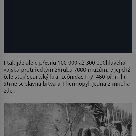
I tak jde ale o přesilu 100 000 až 300 000hlavého
vojska proti řeckým zhruba 7000 mužům, v jejichž
čele stojí spartský král Leónidás I. (?–480 př. n. l.).
Strne se slavná bitva u Thermopyl. Jedna z mnoha
zde…