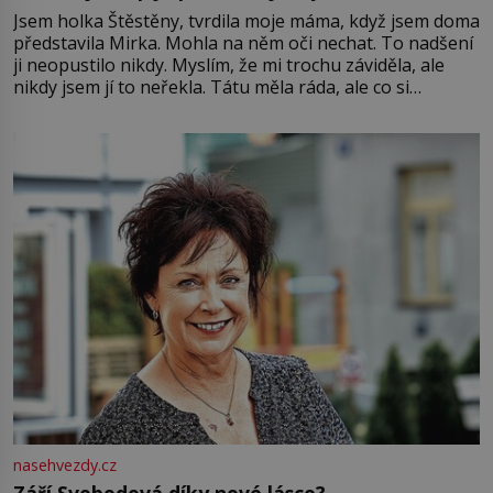
Jsem holka Štěstěny, tvrdila moje máma, když jsem doma
představila Mirka. Mohla na něm oči nechat. To nadšení
ji neopustilo nikdy. Myslím, že mi trochu záviděla, ale
nikdy jsem jí to neřekla. Tátu měla ráda, ale co si
pamatuji, tak jsme s Mirkem byli zamilovaní mnohem víc.
Jsme spolu moc rádi Tehdy byla jiná doba, když
nasehvezdy.cz