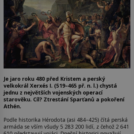
Je jaro roku 480 před Kristem a perský
velkokrál Xerxés I. (519–465 př. n. l.) chystá
jednu z největších vojenských operací
starověku. Cíl? Ztrestání Sparťanů a pokoření
Athén.
Podle historika Hérodota (asi 484–425) čítá perská
armáda se vším všudy 5 283 200 lidí, z čehož 2 641
610 představují vojáci. Dnešní historici považují