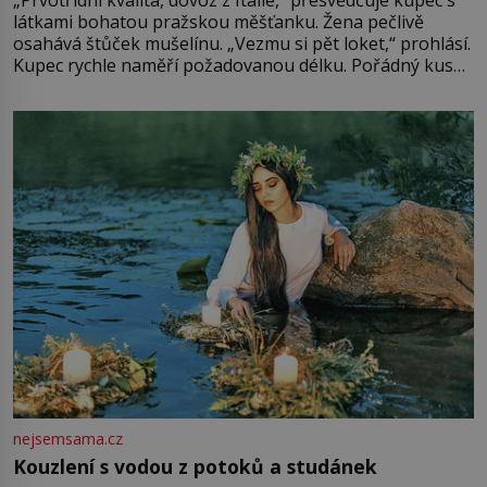
„Prvotřídní kvalita, dovoz z Itálie,“ přesvědčuje kupec s
látkami bohatou pražskou měšťanku. Žena pečlivě
osahává štůček mušelínu. „Vezmu si pět loket,“ prohlásí.
Kupec rychle naměří požadovanou délku. Pořádný kus
mu přitom zůstane za prsty… „Na šaty ho bude málo,
milostpaní. Stačí jenom na sukni,“ zhodnotí švadlena
množství růžového mušelínu. „Ošidili vás, podívejte.“
Vezme do ruky dřevěnou
nejsemsama.cz
Kouzlení s vodou z potoků a studánek