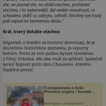
vše, on poznal vše, on věděl všechno, prohledal
všechno, i to nejtemnější. Byl nadán moudrostí; co
schováno, viděl; co zakryto, odhalil. Všechny své trudy
pak zapsal na kamennou desku.“
Král, který dokáže všechno
Gilgameš, o kterém se historici domnívají, že je
skutečnou historickou postavou, je vzpurný
bohům. Proto za ním pošlou bytost stvořenou
z hlíny: Enkidua. Ale oba muži se spřátelí. Společně
vyrazí bojovat proti obru Chuvavovi, kterého
úspěšně porazí.
Transplantace a duše.
Přenesly orgány i kousek
osobnosti dárce?
Ročně jsou v nemocnicích