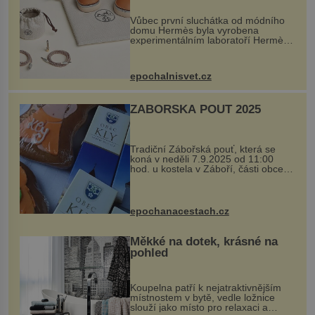
Vůbec první sluchátka od módního
domu Hermès byla vyrobena
experimentálním laboratoří Hermès
Ateliers Horizons. Elegantní gadget
si vyžádal dva roky vývoje a chlubí
se ručně šitou hovězí kůží a
epochalnisvet.cz
kovový...
ZÁBOŘSKÁ POUŤ 2025
Tradiční Zábořská pouť, která se
koná v neděli 7.9.2025 od 11:00
hod. u kostela v Záboří, části obce
Kly u Mělníka. V programu naleznete
komentovanou prohlídku kostela,
dobovou hudbu, řemesla, atrakce...
epochanacestach.cz
Měkké na dotek, krásné na
pohled
Koupelna patří k nejatraktivnějším
místnostem v bytě, vedle ložnice
slouží jako místo pro relaxaci a