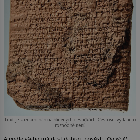
Text je zaznamenán na hliněných destičkách. Cestovní vydání to
rozhodně není.
A podle všeho má dost dobrou pověst:
„On viděl