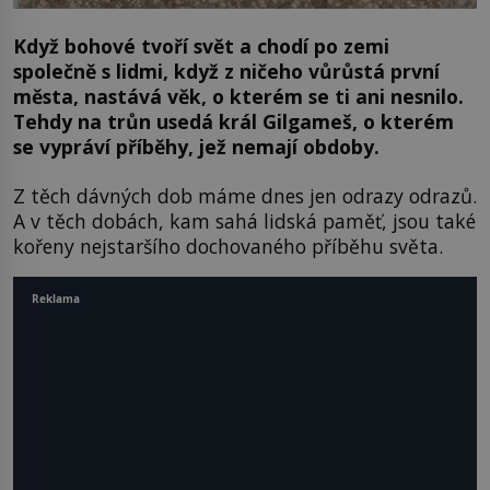
Když bohové tvoří svět a chodí po zemi
společně s lidmi, když z ničeho vůrůstá první
města, nastává věk, o kterém se ti ani nesnilo.
Tehdy na trůn usedá král Gilgameš, o kterém
se vypráví příběhy, jež nemají obdoby.
Z těch dávných dob máme dnes jen odrazy odrazů.
A v těch dobách, kam sahá lidská paměť, jsou také
kořeny nejstaršího dochovaného příběhu světa.
Reklama