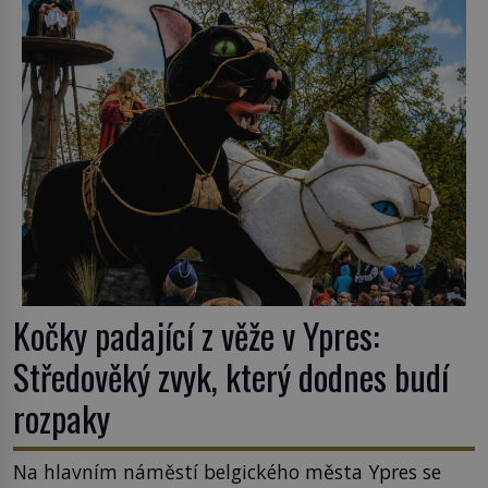
ghetto založené v roce 1555. Pokud jde o vztah
k Židům, nemá se Řím čím chlubit. […]
Kočky padající z věže v Ypres:
Středověký zvyk, který dodnes budí
rozpaky
Na hlavním náměstí belgického města Ypres se