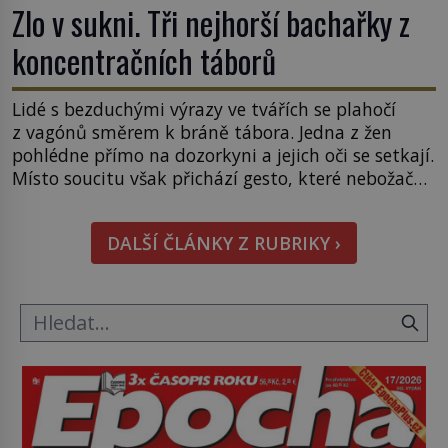
Zlo v sukni. Tři nejhorší bachařky z
koncentračních táborů
Lidé s bezduchými výrazy ve tvářích se plahočí
z vagónů směrem k bráně tábora. Jedna z žen
pohlédne přímo na dozorkyni a jejich oči se setkají.
Místo soucitu však přichází gesto, které nebožačku
posílá rovnou do plynové komory. Jména jako
Rudolf Höss (1901–1947), Josef Mengele (1911–
DALŠÍ ČLÁNKY Z RUBRIKY ›
1979) či Heinrich Himmler (1900–1945) zná každý,
o koho se historie jen otřela. Jenže […]