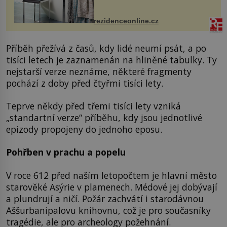
odpočinek. Koupelnový textil –
ručníky, osušky a koberečky –
mohou jako mávnutím kouzelného
rezidenceonline.cz
proutku...
Příběh přežívá z časů, kdy lidé neumí psát, a po
tisíci letech je zaznamenán na hliněné tabulky. Ty
nejstarší verze neznáme, některé fragmenty
pochází z doby před čtyřmi tisíci lety.
Teprve někdy před třemi tisíci lety vzniká
„standartní verze“ příběhu, kdy jsou jednotlivé
epizody propojeny do jednoho eposu.
Pohřben v prachu a popelu
V roce 612 před naším letopočtem je hlavní město
starověké Asýrie v plamenech. Médové jej dobývají
a plundrují a ničí. Požár zachvátí i starodávnou
Aššurbanipalovu knihovnu, což je pro současníky
tragédie, ale pro archeology požehnání.