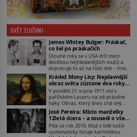
SVĚT ZLOČINU
James Whitey Bulger: Práskač,
co šel po práskačích
Dlouhé roky se v USA drží mezi
desítkou nejhledanějších mužů a
dopracuje to až na číslo dvě – hned
po Usámovi bin Ládinovi (1957–
Krádež Mony Lisy: Nejslavnější
2011). To je James „Whitey“ Bulger
obraz světa zůstane dva roky
(1929–2018) viněný ze spoluúčasti
nezvěstný
V pondělí 21. srpna 1911 visí v
na 19 vraždách, vydírání a lichvy. A
pařížském Louvru na zdi prázdné
samozřejmě, krom toho je ještě
háky. Obraz, který dnes zná celý
drogový dealer, který neváhá
svět, je pryč. Zpočátku si nikdo
odstranit z cesty všechny práskače,
José Pereira: Místo manželky
nemyslí, že jde o krádež.
zatímco […]
12letá dcera – a sousedi o všem
Zaměstnanci jsou přesvědčeni, že
vědí!
Píše se rok 2010. Muž v bílé košili
Mona Lisa je jen v restaurátorské
systematicky listuje kartotékou
dílně nebo u fotografa. Když se