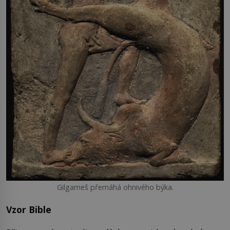
Gilgameš přemáhá ohnivého býka.
Vzor Bible