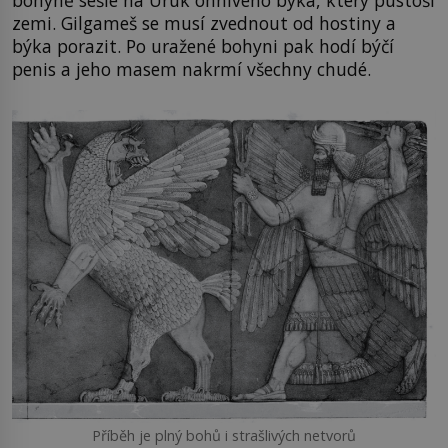
bohyně sešle na Uruk ohnivého býka, který pustoší
zemi. Gilgameš se musí zvednout od hostiny a
býka porazit. Po uražené bohyni pak hodí býčí
penis a jeho masem nakrmí všechny chudé.
Příběh je plný bohů i strašlivých netvorů