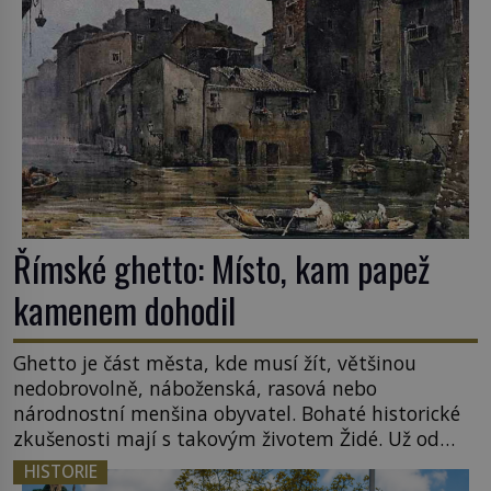
lotyšské Rigy? Casanova v Pobaltí kontaktoval
tamní zednářské lóže. Nebyl v této oblasti žádným
nováčkem, protože do zednářské […]
Římské ghetto: Místo, kam papež
kamenem dohodil
Ghetto je část města, kde musí žít, většinou
nedobrovolně, náboženská, rasová nebo
národnostní menšina obyvatel. Bohaté historické
zkušenosti mají s takovým životem Židé. Už od
středověku jsou totiž v každou chvíli nuceni v
HISTORIE
nějakém žít. Mezi ty nejslavnější patří i římské