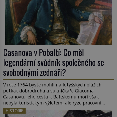
Casanova v Pobaltí: Co měl
legendární svůdník společného se
svobodnými zednáři?
V roce 1764 byste mohli na lotyšských plážích
potkat dobrodruha a sukničkáře Giacoma
Casanovu. Jeho cesta k Baltskému moři však
nebyla turistickým výletem, ale ryze pracovní
cestou se zištnými úmysly. Jaký cíl Casanova
HISTORIE
sledoval, když se například procházel uličkami