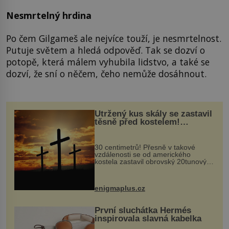
Nesmrtelný hrdina
Po čem Gilgameš ale nejvíce touží, je nesmrtelnost.
Putuje světem a hledá odpověď. Tak se dozví o
potopě, která málem vyhubila lidstvo, a také se
dozví, že sní o něčem, čeho nemůže dosáhnout.
Utržený kus skály se zastavil
těsně před kostelem!
Ochránila ho boží síla?
30 centimetrů! Přesně v takové
vzdálenosti se od amerického
kostela zastavil obrovský 20tunový
balvan, který se v květnu 2014
nečekaně odtrhl od nedaleké skály
při její demolici. Podle místních stojí
enigmaplus.cz
...
První sluchátka Hermés
inspirovala slavná kabelka