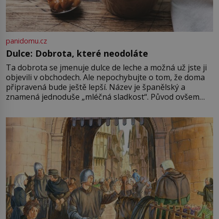
panidomu.cz
Dulce: Dobrota, které neodoláte
Ta dobrota se jmenuje dulce de leche a možná už jste ji
objevili v obchodech. Ale nepochybujte o tom, že doma
připravená bude ještě lepší. Název je španělský a
znamená jednoduše „mléčná sladkost“. Původ ovšem
není úplně jednoznačný, o autorství této receptury se
pře hned několik latinskoamerických zemí a k tomu
Francie, kde se traduje,