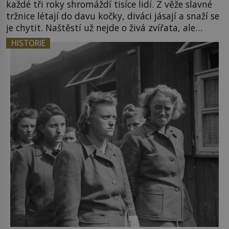
každé tři roky shromáždí tisíce lidí. Z věže slavné
tržnice létají do davu kočky, diváci jásají a snaží se
je chytit. Naštěstí už nejde o živá zvířata, ale
jenom o plyšové suvenýry. Kdysi to ale bylo jinak.
HISTORIE
Tato veselá podívaná připomíná jeden z
nejpodivnějších a zároveň nejkrutějších zvyků […]