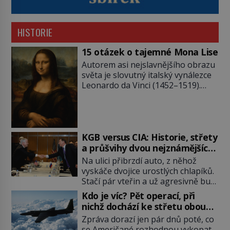
HISTORIE
15 otázek o tajemné Mona Lise
Autorem asi nejslavnějšího obrazu
světa je slovutný italský vynálezce
Leonardo da Vinci (1452–1519).
Jenže jeho nevinně usmívající dámu
obklopují otazníky, na některé
historici odpověď objeví, jiné
zůstanou nezodpovězené. Kam si ji
pověsil Napoleon? Samotný císař
KGB versus CIA: Historie, střety
Napoleon Bonaparte (1769–1821)
a průšvihy dvou nejznámějších
má pro malbu slabost, a tak si ji
tajných služeb historie
Na ulici přibrzdí auto, z něhož
ještě jako první konzul přemístí do
vyskáče dvojice urostlých chlapíků.
své ložnice v Tuilerisjkém […]
Stačí pár vteřin a už agresivně buší
na dveře. O další okamžik později
Kdo je víc? Pět operací, při
vlečou nebožáka do auta, a pak už
nichž dochází ke střetu obou
ho nikdy nikdo nespatří. Dostal se
tajných služeb
Zpráva dorazí jen pár dnů poté, co
totiž do rukou všemocné KGB. Jako
se Američané rozhodnou vykopat