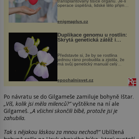
transplantovány tisíce orgánů. Je-li
operace úspěšná, lidské tělo přijme
darovaný orgán za své a pacient
může vést plnohodnotný život. Ale co
když při transplantaci nepřijímám...
enigmaplus.cz
Duplikace genomu u rostlin:
Skrytá genetická zátěž i
evoluční výhoda
Představte si, že by se rostlina
jednou ráno probudila a zjistila, že
má svůj genetický manuál celý
dvakrát. Přesně to se občas v
přírodě stane – a podle nového
výzkumu to může být pro druhy
epochalnisvet.cz
vstupenka...
Po návratu se do Gilgameše zamiluje bohyně Ištar.
„Víš, kolik jsi měla milenců?“
vyštěkne na ní ale
Gilgameš.
„A všichni skončili blbě, protože jsi je
zahubila.
Tak s nějakou láskou za mnou nechoď!“
Ublížená