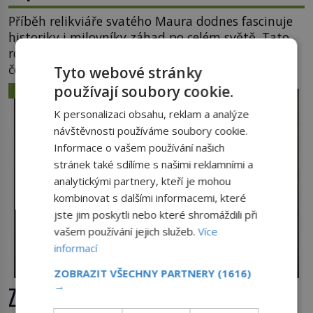
Příběh relikviáře svatého Maura dodnes fascinuje
historiky i milovníky záhad po celém světě. Tato
románská zlatnická památka ze 13. století je po
českých korunovačních klenotech druhým
Tyto webové stránky
nejcennějším movitým majetkem v České
používají soubory cookie.
ZÁHADY A TAJEMSTVÍ
republice. Přestože byl klenot v roce 1985 po
K personalizaci obsahu, reklam a analýze
dramatickém pátrání kriminalistů úspěšně
návštěvnosti používáme soubory cookie.
nalezen, jeho minulost stále obestírá hustá mlha.
Informace o vašem používání našich
Otázky, jak přesně se tato […]
stránek také sdílíme s našimi reklamními a
analytickými partnery, kteří je mohou
kombinovat s dalšími informacemi, které
jste jim poskytli nebo které shromáždili při
vašem používání jejich služeb.
Více
informací
ZOBRAZIT VŠECHNY PARTNERY
(1616)
→
Ztracené knihy Rudolfa II.: Kam