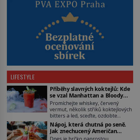
LIFESTYLE
Příběhy slavných koktejlů: Kde
se vzal Manhattan a Bloody
Mary?
Promíchejte whiskey, červený
vermut, několik střiků koktejlových
bitters a led, sceďte, ozdobte
koktejlovou třešinkou a tadá…
Nápoj, která chutná po seně.
Manhattan je tu! A pokud to má být
Jak znechucený Američan
skutečně on, dejte si pozor, ať
vymyslel brčko
Dnes je brčko naprostou