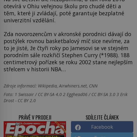
otevírá v Ohiu veřejnou školu pro chudé děti a
těm, které ji zvládají, poté garantuje bezplatné
univerzitní vzdělání.
Zda novorozencům v akronské porodnici dávají do
postýlek rovnou basketbalový míč sice nevíme, za
to je jisté, že čtyři roky po Jamesovi se ve stejném
porodním sále rozkřičí Stephen Curry (*1988). 188
centimetrový pořízek se roku 2002 stane nejlepším
střelcem v historii NBA…
Zdroje informací:
Wikipedia, Airwhiners.net, CNN
Foto: 1 Swissair / CC BY-SA 4.0 2 Egghead06 / CC BY-SA 3.0 3 Erik
Drost - CC BY 2.0
PRÁVĚ V PRODEJI
SDÍLEJTE ČLÁNEK
Facebook