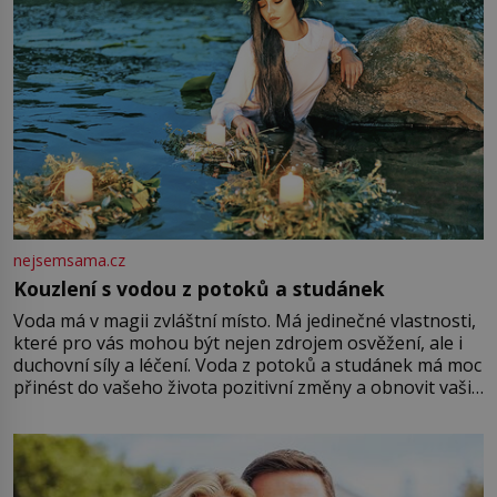
nejsemsama.cz
Kouzlení s vodou z potoků a studánek
Voda má v magii zvláštní místo. Má jedinečné vlastnosti,
které pro vás mohou být nejen zdrojem osvěžení, ale i
duchovní síly a léčení. Voda z potoků a studánek má moc
přinést do vašeho života pozitivní změny a obnovit vaši
energii. Využitím těchto přírodních zdrojů v magii
můžete obohatit své rituály a přinést do svého života
větší harmonii a klid. Je důležité