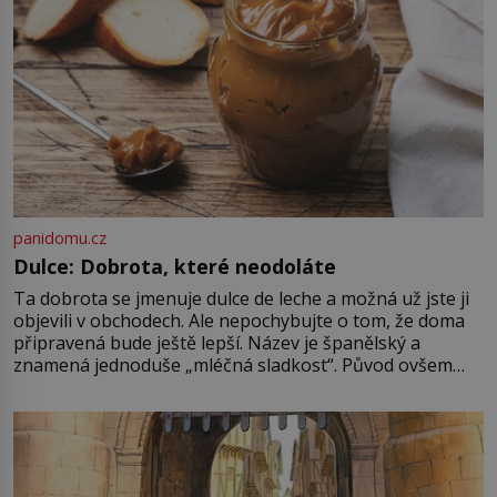
první […]
panidomu.cz
Dulce: Dobrota, které neodoláte
Ta dobrota se jmenuje dulce de leche a možná už jste ji
objevili v obchodech. Ale nepochybujte o tom, že doma
připravená bude ještě lepší. Název je španělský a
znamená jednoduše „mléčná sladkost“. Původ ovšem
není úplně jednoznačný, o autorství této receptury se
pře hned několik latinskoamerických zemí a k tomu
Francie, kde se traduje,