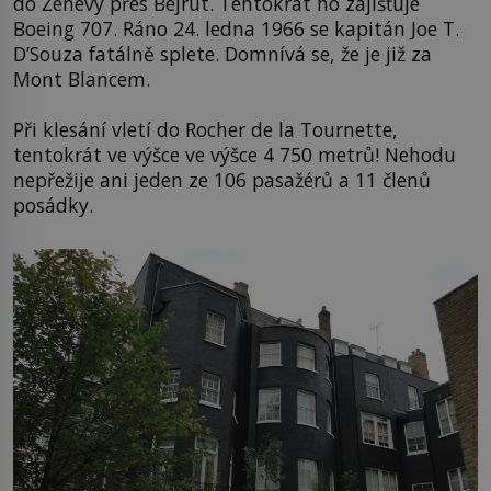
do Ženevy přes Bejrút. Tentokrát ho zajišťuje
Boeing 707. Ráno 24. ledna 1966 se kapitán Joe T.
D’Souza fatálně splete. Domnívá se, že je již za
Mont Blancem.
Při klesání vletí do Rocher de la Tournette,
tentokrát ve výšce ve výšce 4 750 metrů! Nehodu
nepřežije ani jeden ze 106 pasažérů a 11 členů
posádky.