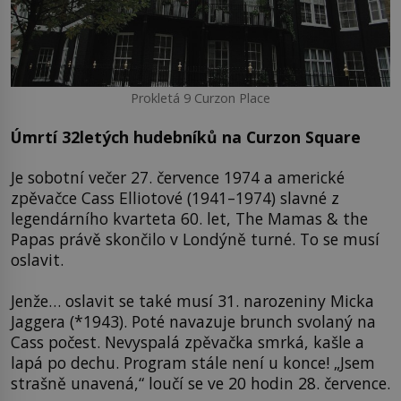
Prokletá 9 Curzon Place
Úmrtí 32letých hudebníků na Curzon Square
Je sobotní večer 27. července 1974 a americké
zpěvačce Cass Elliotové (1941–1974) slavné z
legendárního kvarteta 60. let, The Mamas & the
Papas právě skončilo v Londýně turné. To se musí
oslavit.
Jenže… oslavit se také musí 31. narozeniny Micka
Jaggera (*1943). Poté navazuje brunch svolaný na
Cass počest. Nevyspalá zpěvačka smrká, kašle a
lapá po dechu. Program stále není u konce! „Jsem
strašně unavená,“ loučí se ve 20 hodin 28. července.