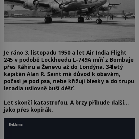
Je ráno 3. listopadu 1950 a let Air India Flight
245 v podobě Lockheedu L-749A míří z Bombaje
přes Káhiru a Ženevu až do Londýna. 34letý
kapitán Alan R. Saint má důvod k obavám,
počasí je pod psa, nebe křižují blesky a do trupu
letadla usilovně buší déšť.
Let skončí katastrofou. A brzy přibude další…
jako přes kopírák.
Reklama