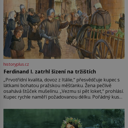
historyplus.cz
Ferdinand I. zatrhl šizení na tržištích
„Prvotřídní kvalita, dovoz z Itálie,“ přesvědčuje kupec s
látkami bohatou pražskou měšťanku. Žena pečlivě
osahává štůček mušelínu. „Vezmu si pět loket,“ prohlásí.
Kupec rychle naměří požadovanou délku. Pořádný kus
mu přitom zůstane za prsty… „Na šaty ho bude málo,
milostpaní. Stačí jenom na sukni,“ zhodnotí švadlena
množství růžového mušelínu. „Ošidili vás, podívejte.“
Vezme do ruky dřevěnou