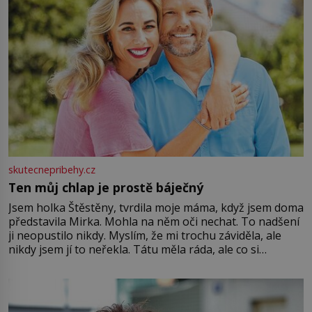
skutecnepribehy.cz
Ten můj chlap je prostě báječný
Jsem holka Štěstěny, tvrdila moje máma, když jsem doma
představila Mirka. Mohla na něm oči nechat. To nadšení
ji neopustilo nikdy. Myslím, že mi trochu záviděla, ale
nikdy jsem jí to neřekla. Tátu měla ráda, ale co si
pamatuji, tak jsme s Mirkem byli zamilovaní mnohem víc.
Jsme spolu moc rádi Tehdy byla jiná doba, když