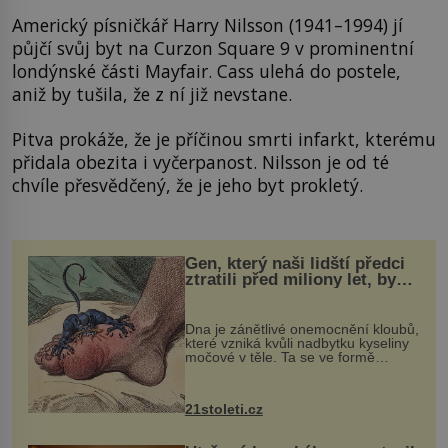
Americký písničkář Harry Nilsson (1941–1994) jí
půjčí svůj byt na Curzon Square 9 v prominentní
londýnské části Mayfair. Cass ulehá do postele,
aniž by tušila, že z ní již nevstane.
Pitva prokáže, že je příčinou smrti infarkt, kterému
přidala obezita i vyčerpanost. Nilsson je od té
chvíle přesvědčený, že je jeho byt prokletý.
Gen, který naši lidští předci
ztratili před miliony let, by
mohl pomoci s léčbou
„nemoci králů“
Dna je zánětlivé onemocnění kloubů,
které vzniká kvůli nadbytku kyseliny
močové v těle. Ta se ve formě
krystalků ukládá v blízkosti kloubů,
nejčastěji přitom postihuje palce na
nohou, a způsobuje bole...
21stoleti.cz