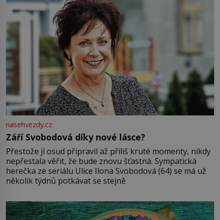
nasehvezdy.cz
Září Svobodová díky nové lásce?
Přestože jí osud připravil až příliš kruté momenty, nikdy
nepřestala věřit, že bude znovu šťastná. Sympatická
herečka ze seriálu Ulice Ilona Svobodová (64) se má už
několik týdnů potkávat se stejně