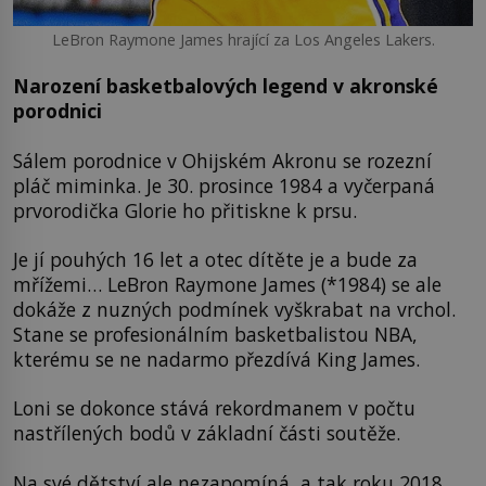
LeBron Raymone James hrající za Los Angeles Lakers.
Narození basketbalových legend v akronské
porodnici
Sálem porodnice v Ohijském Akronu se rozezní
pláč miminka. Je 30. prosince 1984 a vyčerpaná
prvorodička Glorie ho přitiskne k prsu.
Je jí pouhých 16 let a otec dítěte je a bude za
mřížemi… LeBron Raymone James (*1984) se ale
dokáže z nuzných podmínek vyškrabat na vrchol.
Stane se profesionálním basketbalistou NBA,
kterému se ne nadarmo přezdívá King James.
Loni se dokonce stává rekordmanem v počtu
nastřílených bodů v základní části soutěže.
Na své dětství ale nezapomíná, a tak roku 2018