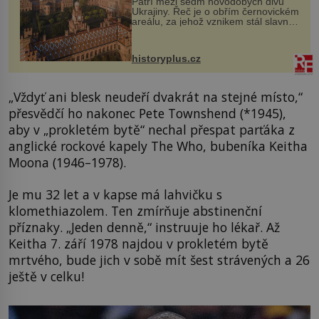
Patří mezi sedm novodobých divů
Ukrajiny. Řeč je o obřím černovickém
areálu, za jehož vznikem stál slavný
český architekt Josef Hlávka. Ten si
na něm dal mimořádně záležet. Jeho
stavební plány by při ...
historyplus.cz
„Vždyť ani blesk neudeří dvakrát na stejné místo,“
přesvědčí ho nakonec Pete Townshend (*1945),
aby v „prokletém bytě“ nechal přespat parťáka z
anglické rockové kapely The Who, bubeníka Keitha
Moona (1946–1978).
Je mu 32 let a v kapse má lahvičku s
klomethiazolem. Ten zmírňuje abstinenční
příznaky. „Jeden denně,“ instruuje ho lékař. Až
Keitha 7. září 1978 najdou v prokletém bytě
mrtvého, bude jich v sobě mít šest strávených a 26
ještě v celku!