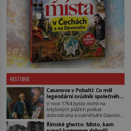
HISTORIE
Casanova v Pobaltí: Co měl
legendární svůdník společného
se svobodnými zednáři?
V roce 1764 byste mohli na
lotyšských plážích potkat
dobrodruha a sukničkáře Giacoma
Casanovu. Jeho cesta k Baltskému
Římské ghetto: Místo, kam
moři však nebyla turistickým
papež kamenem dohodil