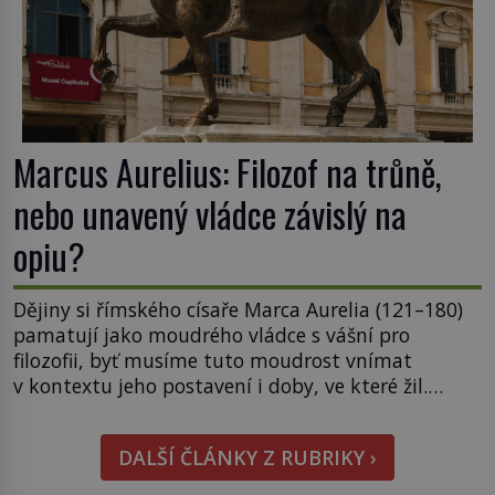
Marcus Aurelius: Filozof na trůně,
nebo unavený vládce závislý na
opiu?
Dějiny si římského císaře Marca Aurelia (121–180)
pamatují jako moudrého vládce s vášní pro
filozofii, byť musíme tuto moudrost vnímat
v kontextu jeho postavení i doby, ve které žil.
Máme však nyní rozbít tuto obecně přijímanou
pravdu na padrť a prohlásit, že to byl jen životem
DALŠÍ ČLÁNKY Z RUBRIKY ›
unavený a drogou ovládaný muž? Marcus Aurelius
byl zastáncem stoicismu, učení, […]