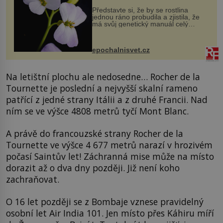
Představte si, že by se rostlina
jednou ráno probudila a zjistila, že
má svůj genetický manuál celý
dvakrát. Přesně to se občas v
přírodě stane – a podle nového
výzkumu to může být pro druhy
epochalnisvet.cz
vstupenka...
Na letištní plochu ale nedosedne… Rocher de la
Tournette je poslední a nejvyšší skalní rameno
patřící z jedné strany Itálii a z druhé Francii. Nad
ním se ve výšce 4808 metrů tyčí Mont Blanc.
A právě do francouzské strany Rocher de la
Tournette ve výšce 4 677 metrů narazí v hrozivém
počasí Saintův let! Záchranná mise může na místo
dorazit až o dva dny později. Již není koho
zachraňovat.
O 16 let později se z Bombaje vznese pravidelný
osobní let Air India 101. Jen místo přes Káhiru míří