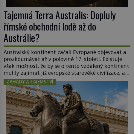
Tajemná Terra Australis: Dopluly
římské obchodní lodě až do
Austrálie?
Australský kontinent začali Evropané objevovat a
prozkoumávat až v polovině 17. století. Existuje
však možnost, že by se o tento vzdálený kontinent
mohly zajímat již evropské starověké civilizace, a
to o 15 století dříve? Již od starověku kartografové
ZÁHADY A TAJEMSTVÍ
zakreslovali do map záhadný kontinent Terra
Australis – Jižní zemi. Proč? Do jisté míry to byl
smysl pro […]