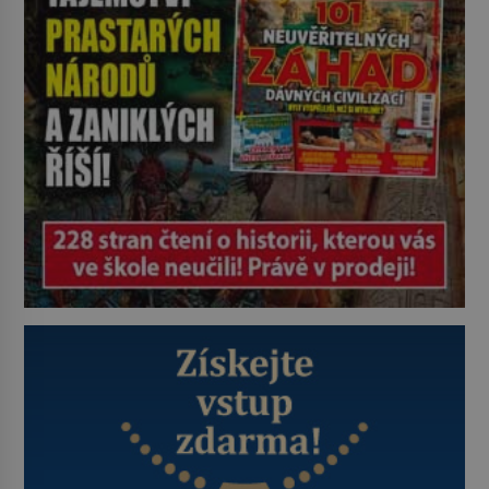
(1900–1945) zná každý, o koho se
historie jen otřela. Jenže […]