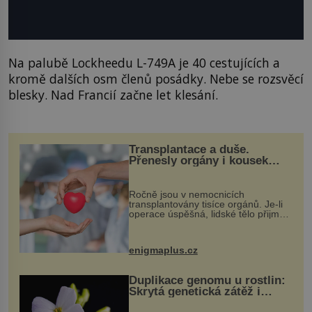
Na palubě Lockheedu L-749A je 40 cestujících a
kromě dalších osm členů posádky. Nebe se rozsvěcí
blesky. Nad Francií začne let klesání.
Transplantace a duše.
Přenesly orgány i kousek
osobnosti dárce?
Ročně jsou v nemocnicích
transplantovány tisíce orgánů. Je-li
operace úspěšná, lidské tělo přijme
darovaný orgán za své a pacient
může vést plnohodnotný život. Ale co
když při transplantaci nepřijímám...
enigmaplus.cz
Duplikace genomu u rostlin:
Skrytá genetická zátěž i
evoluční výhoda