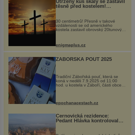
Utržený kus skály se zastavil
těsně před kostelem!
Ochránila ho boží síla?
30 centimetrů! Přesně v takové
vzdálenosti se od amerického
kostela zastavil obrovský 20tunový
balvan, který se v květnu 2014
nečekaně odtrhl od nedaleké skály
při její demolici. Podle místních stojí
enigmaplus.cz
...
ZÁBOŘSKÁ POUŤ 2025
Tradiční Zábořská pouť, která se
koná v neděli 7.9.2025 od 11:00
hod. u kostela v Záboří, části obce
Kly u Mělníka. V programu naleznete
komentovanou prohlídku kostela,
dobovou hudbu, řemesla, atrakce...
epochanacestach.cz
Černovická rezidence:
Pedant Hlávka kontroloval
každou cihlu