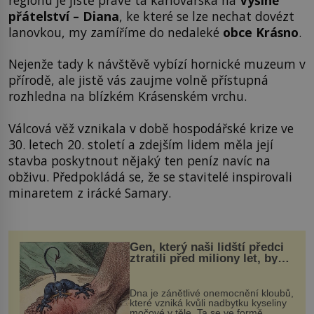
přátelství – Diana
, ke které se lze nechat dovézt
lanovkou, my zamíříme do nedaleké
obce Krásno
.
Nejenže tady k návštěvě vybízí hornické muzeum v
přírodě, ale jistě vás zaujme volně přístupná
rozhledna na blízkém Krásenském vrchu.
Válcová věž vznikala v době hospodářské krize ve
30. letech 20. století a zdejším lidem měla její
stavba poskytnout nějaký ten peníz navíc na
obživu. Předpokládá se, že se stavitelé inspirovali
minaretem z irácké Samary.
Gen, který naši lidští předci
ztratili před miliony let, by
mohl pomoci s léčbou
„nemoci králů“
Dna je zánětlivé onemocnění kloubů,
které vzniká kvůli nadbytku kyseliny
močové v těle. Ta se ve formě