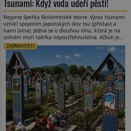
Tsunami: Když voda udeří pěstí!
Nejprve špetka školometské teorie. Výraz tsunami
vznikl spojením japonských slov tsu (přístav) a
nami (vlna). Jedná se o dlouhou vlnu, která je na
volném moři takřka nepostřehnutelná. Ačkoli je
vlnová délka tsunami i 300 kilometrů, výška vlny
ZAJÍMAVOSTI
na volném moři je maximálně 1,5 metru. Máme se
podobné obří vlny obávat i v Evropě? Vznik
tsunami si […]