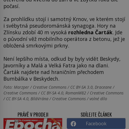
počasí.
Za prohlídku stojí i samotný Krnov, ve kterém stojí
i svébytná pseudorománská synagoga. Hory na
Zlínsku zdobí 40 m vysoká
rozhledna Čarták
. Jde
o původní věž mobilního operátora z betonu, jež je
obložená smrkovými prkny.
Není lepšího místa, odkud by byly vidět Beskydy,
Javorníky a Malá a Velká Fatra jako na dlani.
Čarták najdete nad hraničním přechodem
Bumbálka v Beskydech.
Foto: Marzper / Creative Commons / CC BY-SA 3.0, Draceane /
Creative Commons / CC BY-SA 4.0, RomanM82 / Creative Commons
/ CC BY-SA 4.0, BíláVrána / Creative Commons / volné dílo
PRÁVĚ V PRODEJI
SDÍLEJTE ČLÁNEK
Facebook