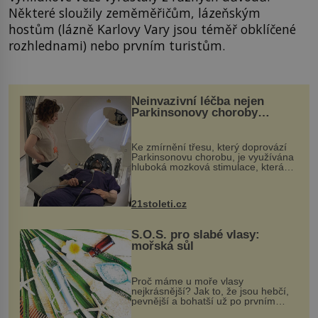
Některé sloužily zeměměřičům, lázeňským
hostům (lázně Karlovy Vary jsou téměř obklíčené
rozhlednami) nebo prvním turistům.
Neinvazivní léčba nejen
Parkinsonovy choroby
pomocí ultrazvukové
„helmy“
Ke zmírnění třesu, který doprovází
Parkinsonovu chorobu, je využívána
hluboká mozková stimulace, která
však vyžaduje vysoce invazivní
zákrok. Ultrazvuk zase není vhodný
k dostatečně přesnému zacílení ...
21stoleti.cz
S.O.S. pro slabé vlasy:
mořská sůl
Proč máme u moře vlasy
nejkrásnější? Jak to, že jsou hebčí,
pevnější a bohatší už po prvním
vykoupání? Protože sůl obsažená v