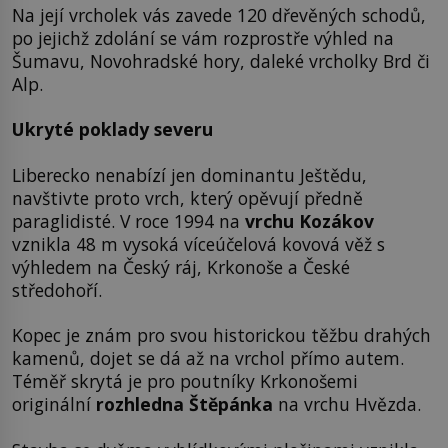
Na její vrcholek vás zavede 120 dřevěných schodů,
po jejichž zdolání se vám rozprostře výhled na
Šumavu, Novohradské hory, daleké vrcholky Brd či
Alp.
Ukryté poklady severu
Liberecko nenabízí jen dominantu Ještědu,
navštivte proto vrch, který opěvují předně
paraglidisté. V roce 1994 na
vrchu Kozákov
vznikla 48 m vysoká víceúčelová kovová věž s
výhledem na Český ráj, Krkonoše a České
středohoří.
Kopec je znám pro svou historickou těžbu drahých
kamenů, dojet se dá až na vrchol přímo autem.
Téměř skrytá je pro poutníky Krkonošemi
originální
rozhledna Štěpánka
na vrchu Hvězda.