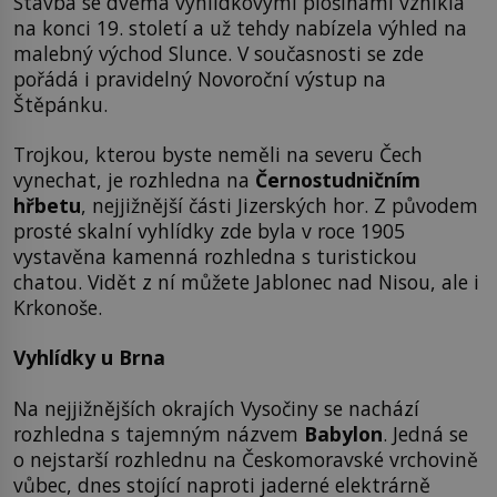
Stavba se dvěma vyhlídkovými plošinami vznikla
na konci 19. století a už tehdy nabízela výhled na
malebný východ Slunce. V současnosti se zde
pořádá i pravidelný Novoroční výstup na
Štěpánku.
Trojkou, kterou byste neměli na severu Čech
vynechat, je rozhledna na
Černostudničním
hřbetu
, nejjižnější části Jizerských hor. Z původem
prosté skalní vyhlídky zde byla v roce 1905
vystavěna kamenná rozhledna s turistickou
chatou. Vidět z ní můžete Jablonec nad Nisou, ale i
Krkonoše.
Vyhlídky u Brna
Na nejjižnějších okrajích Vysočiny se nachází
rozhledna s tajemným názvem
Babylon
. Jedná se
o nejstarší rozhlednu na Českomoravské vrchovině
vůbec, dnes stojící naproti jaderné elektrárně