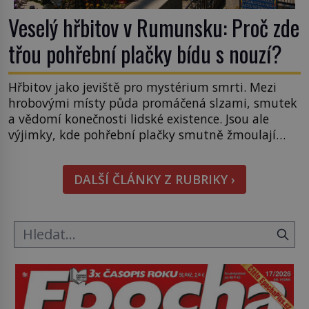
Veselý hřbitov v Rumunsku: Proč zde
třou pohřební plačky bídu s nouzí?
Hřbitov jako jeviště pro mystérium smrti. Mezi
hrobovými místy půda promáčená slzami, smutek
a vědomí konečnosti lidské existence. Jsou ale
výjimky, kde pohřební plačky smutně žmoulají
kapesníky nikoli při smutečním obřadu, ale při
pohledu na výši vyměřené podpory
DALŠÍ ČLÁNKY Z RUBRIKY ›
v nezaměstnanosti. Kam vás pozveme? Unikátní
hřbitov, který si vysloužil název „Veselý“, najdeme
v rumunské vesnici Sapanta, nedaleko hranic […]