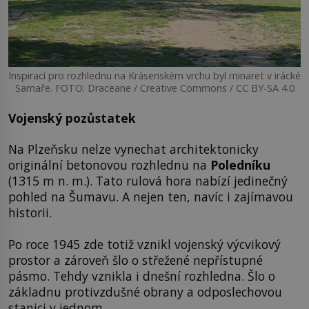
Inspirací pro rozhlednu na Krásenském vrchu byl minaret v irácké
Samaře. FOTO: Draceane / Creative Commons / CC BY-SA 4.0
Vojenský pozůstatek
Na Plzeňsku nelze vynechat architektonicky
originální betonovou rozhlednu na
Poledníku
(1315 m n. m.). Tato rulová hora nabízí jedinečný
pohled na Šumavu. A nejen ten, navíc i zajímavou
historii.
Po roce 1945 zde totiž vznikl vojenský výcvikový
prostor a zároveň šlo o střežené nepřístupné
pásmo. Tehdy vznikla i dnešní rozhledna. Šlo o
základnu protivzdušné obrany a odposlechovou
stanici v jednom.