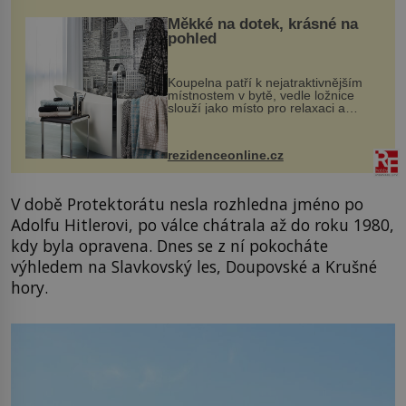
Měkké na dotek, krásné na
pohled
Koupelna patří k nejatraktivnějším
místnostem v bytě, vedle ložnice
slouží jako místo pro relaxaci a
odpočinek. Koupelnový textil –
ručníky, osušky a koberečky –
mohou jako mávnutím kouzelného
rezidenceonline.cz
proutku...
V době Protektorátu nesla rozhledna jméno po
Adolfu Hitlerovi, po válce chátrala až do roku 1980,
kdy byla opravena. Dnes se z ní pokocháte
výhledem na Slavkovský les, Doupovské a Krušné
hory.