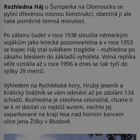
Rozhledna Háj
u Šumperka na Olomoucku se
pyšní dřevěnou nosnou konstrukcí, obestírá ji ale
také poměrně temná minulost.
Po záboru Sudet v roce 1938 sloužila německým
vojákům jako letecká pozorovatelna a v roce 1953
se kopec Háj stal svědkem tragédie – rozhledna po
zásahu bleskem do základů vyhořela. Volná replika
věže vznikla až v roce 1996 a dnes se tak tyčí do
výšky 29 metrů.
Výhledem na Rychlebské hory, Hrubý Jeseník a
Králický Sněžník se vám odmění až po zdolání 134
schodů. Rozhledna je otevřena celoročně, chcete-li
se k ní dostat co nejblíž autem, nechte jej
zaparkované na kraji lesa nad horním koncem
ulice Jana Žižky v Bludově.