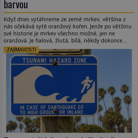
barvou
Když dnes vytáhneme ze země mrkev, většina z
nás očekává sytě oranžový kořen. Jenže po většinu
své historie je mrkev všechno možné, jen ne
oranžová. Je fialová, žlutá, bílá, někdy dokonce
téměř černá. Až díky stovkám let pečlivého
ZAJÍMAVOSTI
šlechtění se z ní stává zelenina, bez které si českou
zahradu ani nedokážeme představit. Její příběh je
[…]