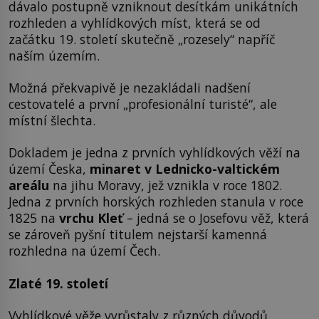
dávalo postupně vzniknout desítkám unikátních
rozhleden a vyhlídkových míst, která se od
začátku 19. století skutečně „rozesely“ napříč
naším územím.
Možná překvapivě je nezakládali nadšení
cestovatelé a první „profesionální turisté“, ale
místní šlechta.
Dokladem je jedna z prvních vyhlídkových věží na
území Česka,
minaret v Lednicko-valtickém
areálu
na jihu Moravy, jež vznikla v roce 1802.
Jedna z prvních horských rozhleden stanula v roce
1825 na
vrchu Kleť
– jedná se o Josefovu věž, která
se zároveň pyšní titulem nejstarší kamenná
rozhledna na území Čech.
Zlaté 19. století
Vyhlídkové věže vyrůstaly z různých důvodů.