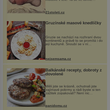
krystalků ukládá v blízkosti kloubů,
nejčastěji přitom postihuje palce na
nohou, a způsobuje bole...
21stoleti.cz
Gruzínské masové knedlíčky
Gruzie se nachází na rozhraní dvou
kontinentů a právě to se promítá i do
její kuchyně. Snoubí se v ní
evropské a asijské chutě a díky tomu
vznikají rozmanité a chuťově bohaté
pokrmy, které rozhodně st...
nejsemsama.cz
Balkánské recepty, dobroty z
dovolené
Měli jste se krásně, ochutnali jste
zajímavé pokrmy a rádi byste si ten
zážitek zopakovali? Není nic
snazšího. Pljeskavica (10 porcí)
Možná jste ji ochutnali na dovolené v
bývalé Jugoslávii, lze ji vi...
panidomu.cz