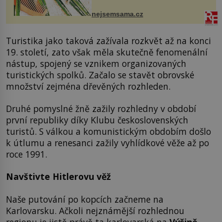
mořské vodě má blahodárný vliv.
Nejen na tělo a pokožku, ale i na
nejsemsama.cz
vlasy. ...
Turistika jako taková zažívala rozkvět až na konci
19. století, zato však měla skutečně fenomenální
nástup, spojený se vznikem organizovaných
turistických spolků. Začalo se stavět obrovské
množství zejména dřevěných rozhleden.
Druhé pomyslné žně zažily rozhledny v období
první republiky díky Klubu československých
turistů. S válkou a komunistickým obdobím došlo
k útlumu a renesanci zažily vyhlídkové věže až po
roce 1991.
Navštivte Hitlerovu věž
Naše putování po kopcích začneme na
Karlovarsku. Ačkoli nejznámější rozhlednou
regionu je jistě právě ta karlovarská na
Výšině