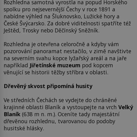
Rozhledna samotná vyrostla na popud Horského
spolku pro nejsevernější Čechy v roce 1891 a
nabídne výhled na Šluknovsko, Lužické hory a
České Švýcarsko. Za dobré viditelnosti spatříte též
Ještěd, Trosky nebo Děčínský Sněžník.
Rozhledna je otevřena celoročně a kdyby vám
pozorování panoramat nestačilo, v zimě navštivte
na severním svahu kopce lyžařský areál a na jaře
například
Jiřetínské muzeum
pod kopcem
věnující se historii těžby stříbra v oblasti.
Dřevěný skvost připomíná husity
Ve středních Čechách se vydejte do chráněné
krajinné oblasti Blaník a vystoupejte na vrch
Velký
Blaník
(638 m n. m.). Oceníte tady majestátní
dřevěnou rozhlednu, tvarovanou do podoby
husitské hlásky.