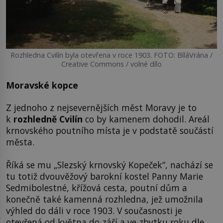
Rozhledna Cvilín byla otevřena v roce 1903. FOTO: BíláVrána /
Creative Commons / volné dílo
Moravské kopce
Z jednoho z nejsevernějších měst Moravy je to
k
rozhledně Cvilín
co by kamenem dohodil. Areál
krnovského poutního místa je v podstatě součástí
města.
Říká se mu „Slezský krnovský Kopeček“, nachází se
tu totiž dvouvěžový barokní kostel Panny Marie
Sedmibolestné, křížová cesta, poutní dům a
konečně také kamenná rozhledna, jež umožnila
výhled do dáli v roce 1903. V současnosti je
otevřená od května do září a ve zbytku roku dle