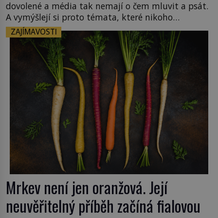
dovolené a média tak nemají o čem mluvit a psát.
A vymýšlejí si proto témata, které nikoho
nezajímají. Proč je však ona letní doba spojovaná
ZAJÍMAVOSTI
zrovna s okurkami? Okurkovou sezónu známe už
od poloviny 19. století, ovšem jako Češi […]
Mrkev není jen oranžová. Její
neuvěřitelný příběh začíná fialovou