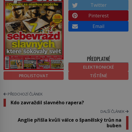
Twitter
Pinterest
Email
PŘEDPLATNÉ
ELEKTRONICKÉ
PROLISTOVAT
TIŠTĚNÉ
PŘEDCHOZÍ ČLÁNEK
Kdo zavraždil slavného rapera?
DALŠÍ ČLÁNEK
Anglie přišla kvůli válce o španělský trůn na
buben