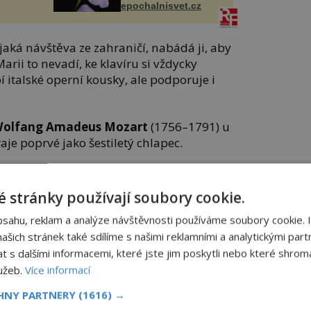
epochalnisvet.cz
jaká návštěva ze zahraničí, nabádá ji, aby
arii to nevadí, ke klavíru si vždycky
í italské operní kousky, ale podporuje i
olfang Amadeus Mozart
(1756–1791) u
je poprvé jako šestiletý chlapec.
 stránky používají soubory cookie.
bsahu, reklam a analýze návštěvnosti používáme soubory cookie. 
šich stránek také sdílíme s našimi reklamními a analytickými partn
s dalšími informacemi, které jste jim poskytli nebo které shromá
lužeb.
Více informací
CHNY PARTNERY
(1616) →