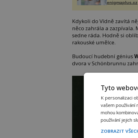
enigmaplus.cz
Kdykoli do Vídně zavítá ně
něco zahrála a zazpívala. M
sedne ráda. Hodně si oblíb
rakouské umělce.
Budoucí hudební génius
W
dvora v Schönbrunnu zahra
Tyto webové
K personalizaci o
vašem používání na
mohou kombinovat 
používání jejich s
ZOBRAZIT VŠE