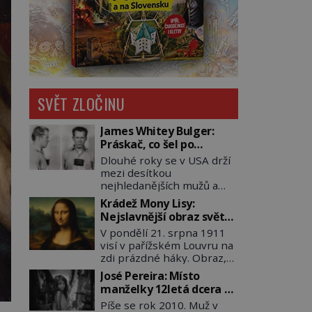
SVĚT ZLOČINU
James Whitey Bulger:
Práskač, co šel po
práskačích
Dlouhé roky se v USA drží
mezi desítkou
nejhledanějších mužů a
dopracuje to až na číslo
Krádež Mony Lisy:
dvě – hned po Usámovi bin
Nejslavnější obraz světa
Ládinovi (1957–2011). To je
zůstane dva roky
V pondělí 21. srpna 1911
James „Whitey“ Bulger
nezvěstný
visí v pařížském Louvru na
(1929–2018) viněný ze
zdi prázdné háky. Obraz,
spoluúčasti na 19
který dnes zná celý svět, je
vraždách, vydírání a lichvy.
José Pereira: Místo
pryč. Zpočátku si nikdo
A samozřejmě, krom toho
manželky 12letá dcera –
nemyslí, že jde o krádež.
je ještě drogový dealer,
a sousedi o všem vědí!
Píše se rok 2010. Muž v
Zaměstnanci jsou
který neváhá odstranit z