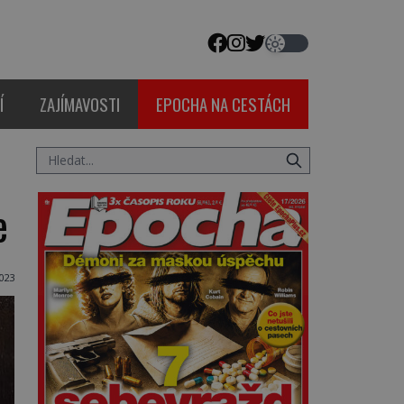
Í
ZAJÍMAVOSTI
EPOCHA NA CESTÁCH
e
023