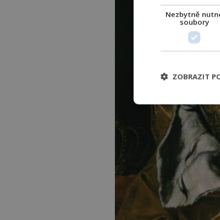
Nezbytně nutn
soubory
ZOBRAZIT P