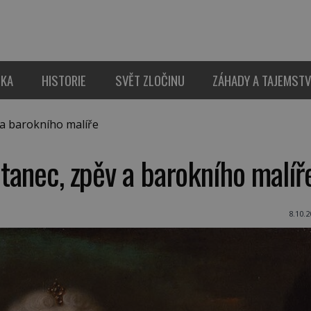
IKA
HISTORIE
SVĚT ZLOČINU
ZÁHADY A TAJEMSTV
 a barokního malíře
 tanec, zpěv a barokního malíř
8.10.2