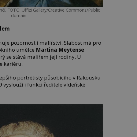
čí. FOTO: Uffizi Gallery/Creative Commons/Public
domain
elem
je pozornost i malířství. Slabost má pro
okního umělce
Martina Meytense
rý se stává malířem její rodiny. U
e kariéru.
epšího portrétisty působícího v Rakousku
59 vyslouží i funkci ředitele vídeňské