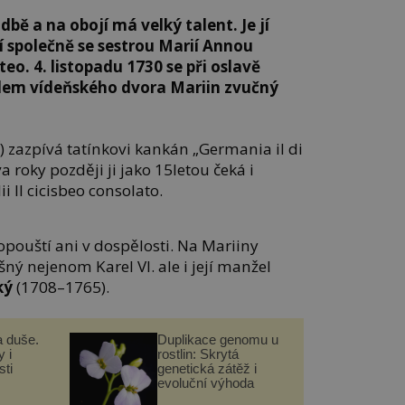
udbě a na obojí má velký talent. Je jí
í společně se sestrou Marií Annou
teo. 4. listopadu 1730 se při oslavě
álem vídeňského dvora Mariin zvučný
 zazpívá tatínkovi kankán „Germania il di
a roky později ji jako 15letou čeká i
i Il cicisbeo consolato.
eopouští ani v dospělosti. Na Mariiny
ný nejenom Karel VI. ale i její manžel
ký
(1708–1765).
a duše.
Duplikace genomu u
 i
rostlin: Skrytá
ti
genetická zátěž i
evoluční výhoda