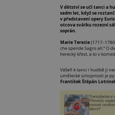
V dětství se učí tanci a h
sedm let, když se roztanč
v představení opery Euris
otcova svátku rozezní s
soprán.
Marie Terezie
(1717–1780)
che spende Sagro all.“ O dv
herecký křest, a to v komedi
Vášeň k tanci i hudbě jí n
umělecké schopnosti je pyš
František Štěpán Lotrins
Transplantace 
Přenesly orgány
kousek osobnos
dárce?