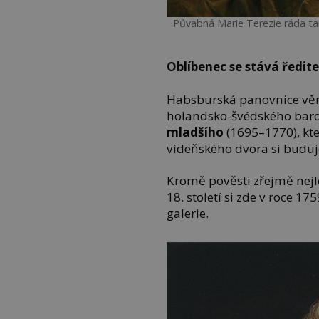
Půvabná Marie Terezie ráda tan
Oblíbenec se stává ředit
Habsburská panovnice věnu
holandsko-švédského bar
mladšího
(1695–1770), kte
vídeňského dvora si buduj
Kromě pověsti zřejmě nejl
18. století si zde v roce 17
galerie.