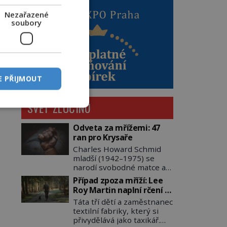
Nezařazené
soubory
E PŘIJMOUT
SVĚT ZLOČINU
Odveta za mřížemi: 47
ran pro Krysaře
Charles Howard Schmid
mladší (1942–1975) se
narodí svobodné matce a
adoptují ho provozovatelé
Případ zpoza mříží: Lee
pečovatelského domu
Roy Martin naplní rčení o
Charles a Katharine
volání do lesa
Táta tří dětí a zaměstnanec
Schmidovi. Synek jim
textilní fabriky, který si
mnoho radosti nepřinese.
přivydělává jako taxikář.
Mezi přáteli v arizonském