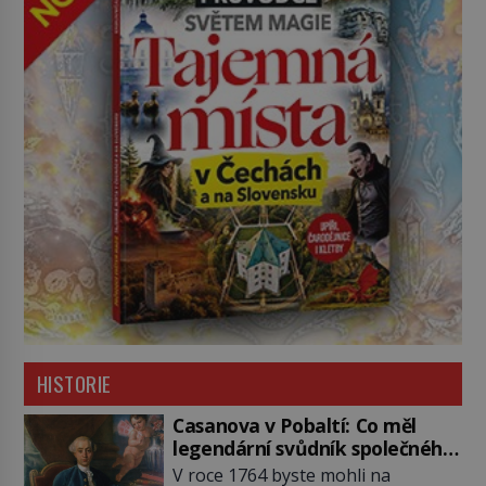
HISTORIE
Casanova v Pobaltí: Co měl
legendární svůdník společného
se svobodnými zednáři?
V roce 1764 byste mohli na