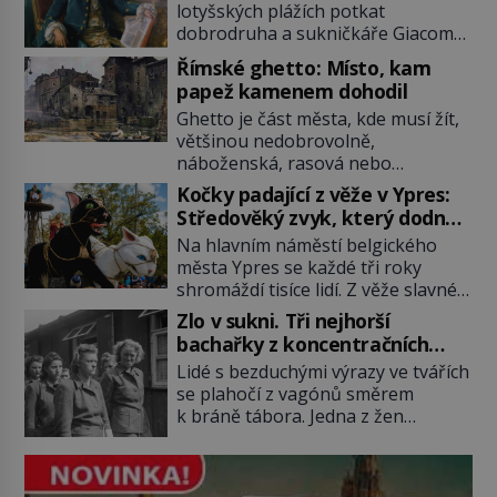
lotyšských plážích potkat
dobrodruha a sukničkáře Giacoma
Casanovu. Jeho cesta k Baltskému
Římské ghetto: Místo, kam
moři však nebyla turistickým
papež kamenem dohodil
výletem, ale ryze pracovní cestou
Ghetto je část města, kde musí žít,
se zištnými úmysly. Jaký cíl
většinou nedobrovolně,
Casanova sledoval, když se
náboženská, rasová nebo
například procházel uličkami
národnostní menšina obyvatel.
lotyšské Rigy? Casanova v Pobaltí
Kočky padající z věže v Ypres:
Bohaté historické zkušenosti mají s
kontaktoval tamní zednářské lóže.
Středověký zvyk, který dodnes
takovým životem Židé. Už od
Nebyl v této oblasti žádným
budí rozpaky
Na hlavním náměstí belgického
středověku jsou totiž v každou
nováčkem, protože do zednářské
města Ypres se každé tři roky
chvíli nuceni v nějakém žít. Mezi ty
[…]
shromáždí tisíce lidí. Z věže slavné
nejslavnější patří i římské ghetto
tržnice létají do davu kočky, diváci
založené v roce 1555. Pokud jde o
Zlo v sukni. Tři nejhorší
jásají a snaží se je chytit. Naštěstí
vztah k Židům, nemá se Řím čím
bachařky z koncentračních
už nejde o živá zvířata, ale jenom o
chlubit. […]
táborů
Lidé s bezduchými výrazy ve tvářích
plyšové suvenýry. Kdysi to ale bylo
se plahočí z vagónů směrem
jinak. Tato veselá podívaná
k bráně tábora. Jedna z žen
připomíná jeden z nejpodivnějších
pohlédne přímo na dozorkyni a
a zároveň nejkrutějších zvyků […]
jejich oči se setkají. Místo soucitu
však přichází gesto, které