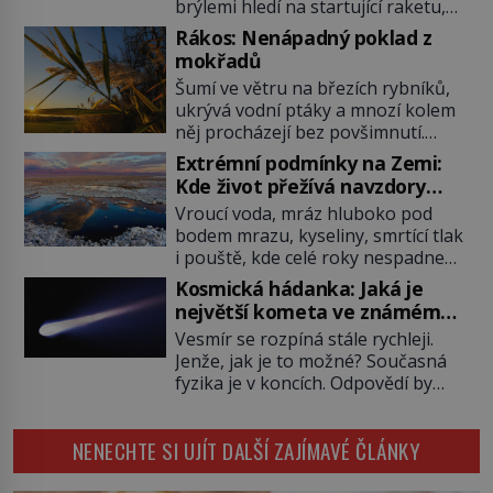
brýlemi hledí na startující raketu,
která má do vesmíru vynést kromě
Rákos: Nenápadný poklad z
posádky také obyčejnou učitelku.
mokřadů
Po několika sekundách všem
Šumí ve větru na březích rybníků,
ztuhnou úsměvy, stroj totiž
ukrývá vodní ptáky a mnozí kolem
exploduje. Jejich konstrukce není
něj procházejí bez povšimnutí.
z levného kraje, daňové poplatníky
Přesto právě rákos pomáhal stavět
stojí miliardy dolarů. Na druhou
Extrémní podmínky na Zemi:
domy, vyrábět lodě, zapisovat první
stranu zvládnou jen představitelné
Kde život přežívá navzdory
texty a inspiroval řadu pověstí.
věci. Na malé kousky Název:
všemu
Vroucí voda, mráz hluboko pod
Tato skromná, ale užitečná
Columbia První […]
bodem mrazu, kyseliny, smrtící tlak
rostlina provází člověka už tisíce
i pouště, kde celé roky nespadne
let. Většina lidí vnímá rákos jen jako
jediná kapka deště. Na první
obyčejnou kulisu letního koupání.
Kosmická hádanka: Jaká je
pohled místa, kde nemůže
Stačí se však podívat […]
největší kometa ve známém
existovat vůbec nic. Přesto právě
vesmíru?
Vesmír se rozpíná stále rychleji.
tady vědci objevují organismy,
Jenže, jak je to možné? Současná
které posouvají hranice života.
fyzika je v koncích. Odpovědí by
Každý nový nález mění naše
mohla být hypotetická temná
představy o tom, co všechno
energie. Právě na tu se zaměří
dokáže příroda a napovídá, kde
NENECHTE SI UJÍT DALŠÍ ZAJÍMAVÉ ČLÁNKY
pozornost dvojice zkušených
bychom jednou […]
astronomů. Namísto ní ale objeví
něco mnohem hmatatelnějšího.