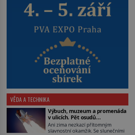
VĚDA A TECHNIKA
Výbuch, muzeum a promenáda
v ulicích. Pět osudů
nejslavnějších raketoplánů
Ani zima nezkazí přítomným
slavnostní okamžik. Se slunečními