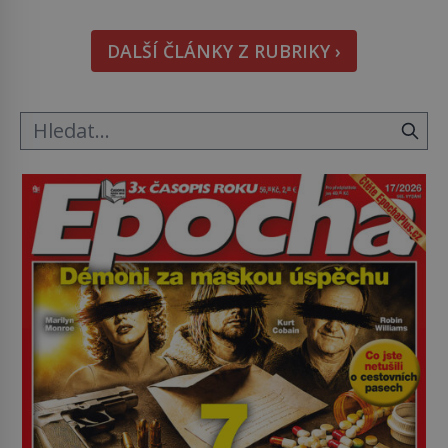
odvážní lékaři pokoušejí vracet lidem tváře
znetvořené válkou, tresty nebo nehodami. Jejich
DALŠÍ ČLÁNKY Z RUBRIKY ›
metody jsou překvapivě promyšlené a některé
principy používají chirurgové dodnes. Úplně první
[…]