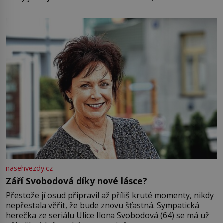
pamatuji, tak jsme s Mirkem byli zamilovaní mnohem víc.
Jsme spolu moc rádi Tehdy byla jiná doba, když
nasehvezdy.cz
Září Svobodová díky nové lásce?
Přestože jí osud připravil až příliš kruté momenty, nikdy
nepřestala věřit, že bude znovu šťastná. Sympatická
herečka ze seriálu Ulice Ilona Svobodová (64) se má už