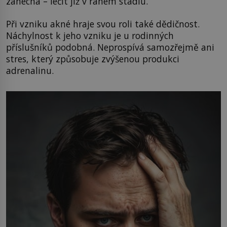
zanechá – léčit již v raném stadiu.
Při vzniku akné hraje svou roli také dědičnost.
Náchylnost k jeho vzniku je u rodinných
příslušníků podobná. Neprospívá samozřejmě ani
stres, který způsobuje zvýšenou produkci
adrenalinu.