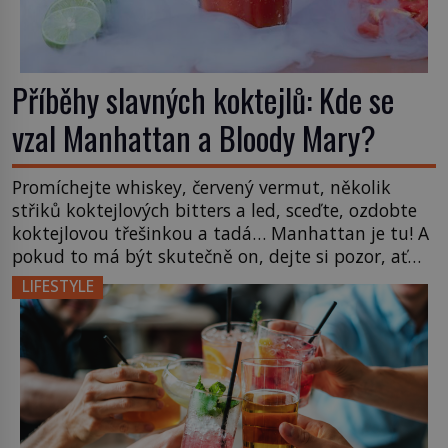
Příběhy slavných koktejlů: Kde se
vzal Manhattan a Bloody Mary?
Promíchejte whiskey, červený vermut, několik
střiků koktejlových bitters a led, sceďte, ozdobte
koktejlovou třešinkou a tadá… Manhattan je tu! A
pokud to má být skutečně on, dejte si pozor, ať
místo klasické americké rye whiskey či klidně
LIFESTYLE
bourbonu nepoužijete skotskou whisku. Co se
stane? Inu, koktejl bude stále skvělý, ale už to
nebude Manhattan ale […]