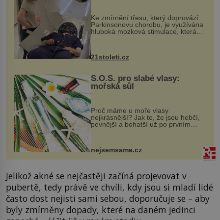
pomocí ultrazvukové
„helmy“
Ke zmírnění třesu, který doprovází
Parkinsonovu chorobu, je využívána
hluboká mozková stimulace, která
však vyžaduje vysoce invazivní
zákrok. Ultrazvuk zase není vhodný
k dostatečně přesnému zacílení ...
21stoleti.cz
S.O.S. pro slabé vlasy:
mořská sůl
Proč máme u moře vlasy
nejkrásnější? Jak to, že jsou hebčí,
pevnější a bohatší už po prvním
vykoupání? Protože sůl obsažená v
mořské vodě má blahodárný vliv.
Nejen na tělo a pokožku, ale i na
nejsemsama.cz
vlasy. ...
Jelikož akné se nejčastěji začíná projevovat v
pubertě, tedy právě ve chvíli, kdy jsou si mladí lidé
často dost nejisti sami sebou, doporučuje se – aby
byly zmírněny dopady, které na daném jedinci