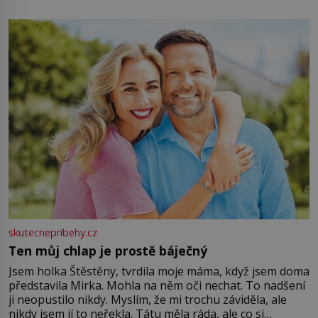
energii. Využitím těchto přírodních zdrojů v magii
můžete obohatit své rituály a přinést do svého života
větší harmonii a klid. Je důležité
skutecnepribehy.cz
Ten můj chlap je prostě báječný
Jsem holka Štěstěny, tvrdila moje máma, když jsem doma
představila Mirka. Mohla na něm oči nechat. To nadšení
ji neopustilo nikdy. Myslím, že mi trochu záviděla, ale
nikdy jsem jí to neřekla. Tátu měla ráda, ale co si