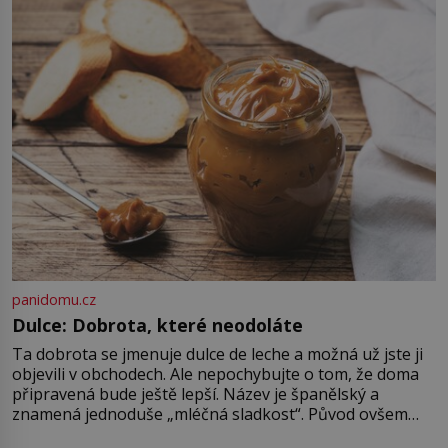
Naprosto rekordní kometu!
Astronomové Pedro Bernardinelli a
Gary Bernstein mravenčí prací
zkoumají archivní snímky v rámci
Průzkumu temné energie […]
panidomu.cz
Dulce: Dobrota, které neodoláte
Ta dobrota se jmenuje dulce de leche a možná už jste ji
objevili v obchodech. Ale nepochybujte o tom, že doma
připravená bude ještě lepší. Název je španělský a
znamená jednoduše „mléčná sladkost“. Původ ovšem
není úplně jednoznačný, o autorství této receptury se