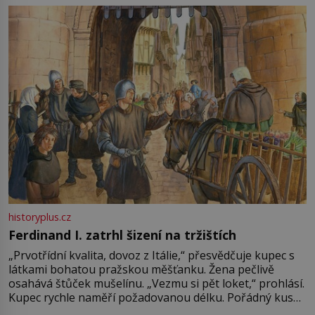
pře hned několik latinskoamerických zemí a k tomu
Francie, kde se traduje,
historyplus.cz
Ferdinand I. zatrhl šizení na tržištích
„Prvotřídní kvalita, dovoz z Itálie,“ přesvědčuje kupec s
látkami bohatou pražskou měšťanku. Žena pečlivě
osahává štůček mušelínu. „Vezmu si pět loket,“ prohlásí.
Kupec rychle naměří požadovanou délku. Pořádný kus
mu přitom zůstane za prsty… „Na šaty ho bude málo,