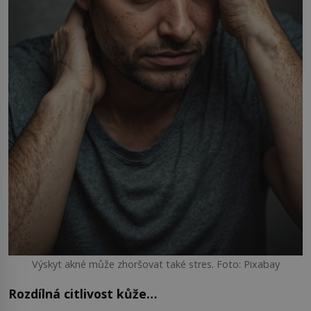
Výskyt akné může zhoršovat také stres. Foto: Pixabay
Rozdílná citlivost kůže…