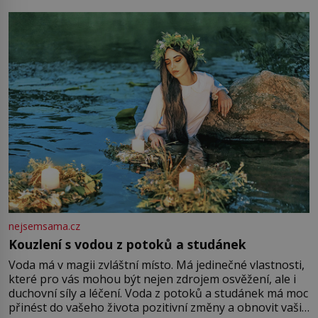
milostpaní. Stačí jenom na sukni,“ zhodnotí švadlena
množství růžového mušelínu. „Ošidili vás, podívejte.“
Vezme do ruky dřevěnou
nejsemsama.cz
Kouzlení s vodou z potoků a studánek
Voda má v magii zvláštní místo. Má jedinečné vlastnosti,
které pro vás mohou být nejen zdrojem osvěžení, ale i
duchovní síly a léčení. Voda z potoků a studánek má moc
přinést do vašeho života pozitivní změny a obnovit vaši