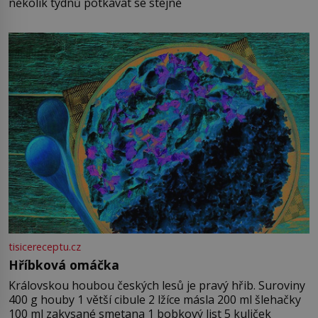
několik týdnů potkávat se stejně
tisicereceptu.cz
Hříbková omáčka
Královskou houbou českých lesů je pravý hřib. Suroviny
400 g houby 1 větší cibule 2 lžíce másla 200 ml šlehačky
100 ml zakysané smetana 1 bobkový list 5 kuliček