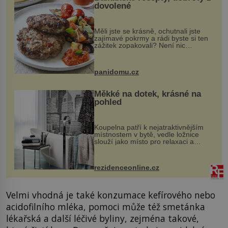
dovolené
Měli jste se krásně, ochutnali jste
zajímavé pokrmy a rádi byste si ten
zážitek zopakovali? Není nic
snazšího. Pljeskavica (10 porcí)
Možná jste ji ochutnali na dovolené v
bývalé Jugoslávii, lze ji vi...
panidomu.cz
Měkké na dotek, krásné na
pohled
Koupelna patří k nejatraktivnějším
místnostem v bytě, vedle ložnice
slouží jako místo pro relaxaci a
odpočinek. Koupelnový textil –
ručníky, osušky a koberečky –
mohou jako mávnutím kouzelného
rezidenceonline.cz
proutku...
Velmi vhodná je také konzumace kefírového nebo
acidofilního mléka, pomoci může též smetánka
lékařská a další léčivé byliny, zejména takové,