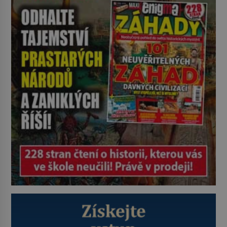
nebožačku posílá rovnou do
plynové komory. Jména jako Rudolf
Höss (1901–1947), Josef Mengele
(1911–1979) či Heinrich Himmler
(1900–1945) zná každý, o koho se
historie jen otřela. Jenže […]