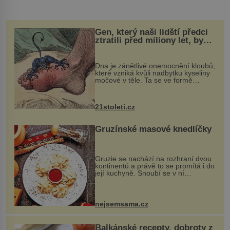
Gen, který naši lidští předci
ztratili před miliony let, by
mohl pomoci s léčbou
„nemoci králů“
Dna je zánětlivé onemocnění kloubů,
které vzniká kvůli nadbytku kyseliny
močové v těle. Ta se ve formě
krystalků ukládá v blízkosti kloubů,
nejčastěji přitom postihuje palce na
nohou, a způsobuje bole...
21stoleti.cz
Gruzínské masové knedlíčky
Gruzie se nachází na rozhraní dvou
kontinentů a právě to se promítá i do
její kuchyně. Snoubí se v ní
evropské a asijské chutě a díky tomu
vznikají rozmanité a chuťově bohaté
pokrmy, které rozhodně st...
nejsemsama.cz
Balkánské recepty, dobroty z