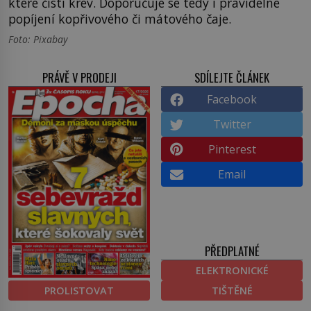
které čistí krev. Doporučuje se tedy i pravidelné
popíjení kopřivového či mátového čaje.
Foto: Pixabay
PRÁVĚ V PRODEJI
SDÍLEJTE ČLÁNEK
Facebook
Twitter
Pinterest
Email
PŘEDPLATNÉ
ELEKTRONICKÉ
PROLISTOVAT
TIŠTĚNÉ