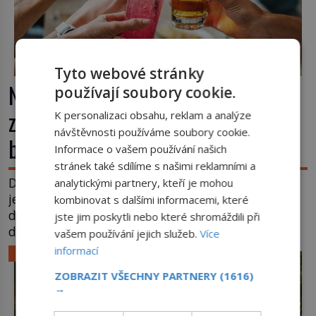
Tyto webové stránky
Nápoj, která chutná po seně. Jak
používají soubory cookie.
znechucený Američan vymyslel
K personalizaci obsahu, reklam a analýze
návštěvnosti používáme soubory cookie.
brčko
Informace o vašem používání našich
stránek také sdílíme s našimi reklamními a
Dnes je brčko naprostou samozřejmostí. Jenže
analytickými partnery, kteří je mohou
ještě v 19. století lidé upíjejí limonády i koktejly
kombinovat s dalšími informacemi, které
dutými stébly žita nebo žitné slámy. Fungují sice
jste jim poskytli nebo které shromáždili při
dobře, mají ale jednu nepříjemnou vlastnost po
vašem používání jejich služeb.
Více
chvíli se rozmáčejí a nápoji dodávají travnatou
informací
LIFESTYLE
příchuť. Právě tahle drobná nepříjemnost přivede
ZOBRAZIT VŠECHNY PARTNERY
(1616)
amerického výrobce cigaretových náustků k
→
nápadu, který změní způsob pití po celém […]