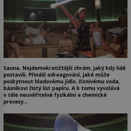
Sauna. Nejdemokratičtější chrám, jaký kdy lidé
postavili. Přináší odreagování, jaké může
poskytnout hladovému jídlo, žíznivému voda,
básníkovi čistý list papíru. A k tomu vyvolává
v těle neuvěřitelné fyzikální a chemické
procesy…