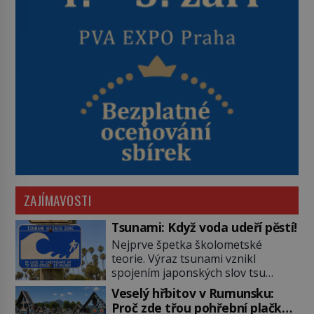
ZAJÍMAVOSTI
Tsunami: Když voda udeří pěstí!
Nejprve špetka školometské
teorie. Výraz tsunami vznikl
spojením japonských slov tsu
(přístav) a nami (vlna). Jedná se o
Veselý hřbitov v Rumunsku:
dlouhou vlnu, která je na volném
Proč zde třou pohřební plačky