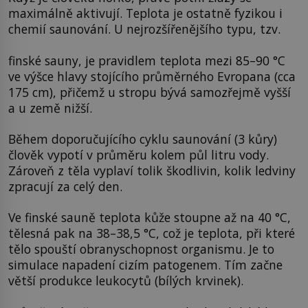
maximálně aktivují. Teplota je ostatně fyzikou i
chemií saunování. U nejrozšířenějšího typu, tzv.
finské sauny, je pravidlem teplota mezi 85–90 °C
ve výšce hlavy stojícího průměrného Evropana (cca
175 cm), přičemž u stropu bývá samozřejmě vyšší
a u země nižší.
Během doporučujícího cyklu saunování (3 kůry)
člověk vypotí v průměru kolem půl litru vody.
Zároveň z těla vyplaví tolik škodlivin, kolik ledviny
zpracují za celý den.
Ve finské sauně teplota kůže stoupne až na 40 °C,
tělesná pak na 38–38,5 °C, což je teplota, při které
tělo spouští obranyschopnost organismu. Je to
simulace napadení cizím patogenem. Tím začne
větší produkce leukocytů (bílých krvinek).