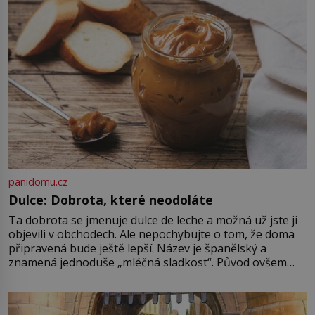
1714 a […]
panidomu.cz
Dulce: Dobrota, které neodoláte
Ta dobrota se jmenuje dulce de leche a možná už jste ji
objevili v obchodech. Ale nepochybujte o tom, že doma
připravená bude ještě lepší. Název je španělský a
znamená jednoduše „mléčná sladkost“. Původ ovšem
není úplně jednoznačný, o autorství této receptury se
pře hned několik latinskoamerických zemí a k tomu
Francie, kde se traduje,