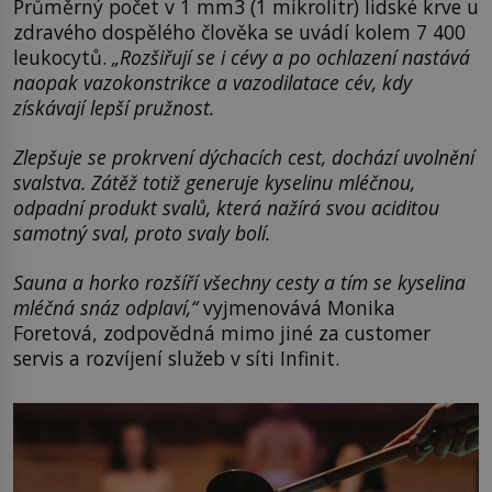
Průměrný počet v 1 mm3 (1 mikrolitr) lidské krve u
zdravého dospělého člověka se uvádí kolem 7 400
leukocytů.
„Rozšiřují se i cévy a po ochlazení nastává
naopak vazokonstrikce a vazodilatace cév, kdy
získávají lepší pružnost.
Zlepšuje se prokrvení dýchacích cest, dochází uvolnění
svalstva. Zátěž totiž generuje kyselinu mléčnou,
odpadní produkt svalů, která nažírá svou aciditou
samotný sval, proto svaly bolí.
Sauna a horko rozšíří všechny cesty a tím se kyselina
mléčná snáz odplaví,“
vyjmenovává Monika
Foretová, zodpovědná mimo jiné za customer
servis a rozvíjení služeb v síti Infinit.