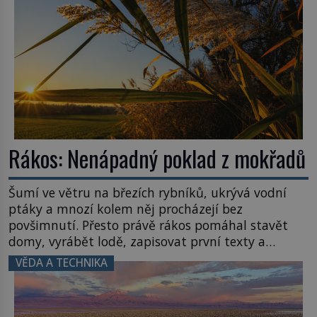
Rákos: Nenápadný poklad z mokřadů
Šumí ve větru na březích rybníků, ukrývá vodní
ptáky a mnozí kolem něj procházejí bez
povšimnutí. Přesto právě rákos pomáhal stavět
domy, vyrábět lodě, zapisovat první texty a
inspiroval řadu pověstí. Tato skromná, ale
VĚDA A TECHNIKA
užitečná rostlina provází člověka už tisíce let.
Většina lidí vnímá rákos jen jako obyčejnou kulisu
letního koupání. Stačí se však podívat […]