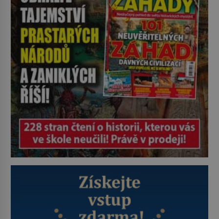
tresty nebo nehodami. Jejich
metody jsou překvapivě
promyšlené a některé principy
používají chirurgové dodnes. Úplně
první […]