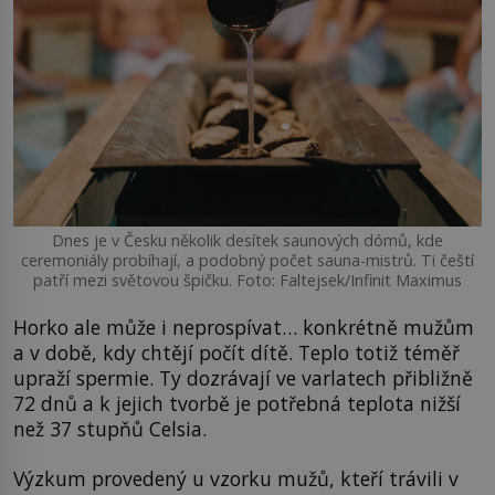
Dnes je v Česku několik desítek saunových dómů, kde
ceremoniály probíhají, a podobný počet sauna-mistrů. Ti čeští
patří mezi světovou špičku. Foto: Faltejsek/Infinit Maximus
Horko ale může i neprospívat… konkrétně mužům
a v době, kdy chtějí počít dítě. Teplo totiž téměř
upraží spermie. Ty dozrávají ve varlatech přibližně
72 dnů a k jejich tvorbě je potřebná teplota nižší
než 37 stupňů Celsia.
Výzkum provedený u vzorku mužů, kteří trávili v