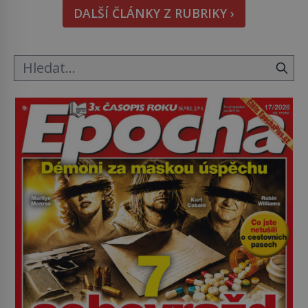
DALŠÍ ČLÁNKY Z RUBRIKY ›
občasný pamlsek. […]