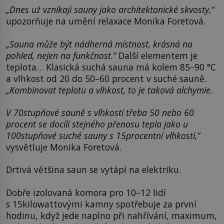
„Dnes už vznikají sauny jako architektonické skvosty,“
upozorňuje na umění relaxace Monika Foretová.
„Sauna může být nádherná místnost, krásná na
pohled, nejen na funkčnost.“
Další elementem je
teplota… Klasická suchá sauna má kolem 85–90 °C
a vlhkost od 20 do 50–60 procent v suché sauně.
„Kombinovat teplotu a vlhkost, to je taková alchymie.
V 70stupňové sauně s vlhkostí třeba 50 nebo 60
procent se docílí stejného přenosu tepla jako u
100stupňové suché sauny s 15procentní vlhkostí,“
vysvětluje Monika Foretová.
Drtivá většina saun se vytápí na elektriku.
Dobře izolovaná komora pro 10–12 lidí
s 15kilowattovými kamny spotřebuje za první
hodinu, když jede naplno při nahřívání, maximum,