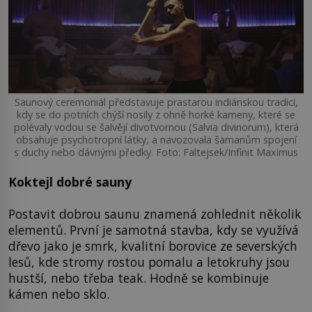
Saunový ceremoniál představuje prastarou indiánskou tradici,
kdy se do potních chýší nosily z ohně horké kameny, které se
polévaly vodou se šalvějí divotvornou (Salvia divinorum), která
obsahuje psychotropní látky, a navozovala šamanům spojení
s duchy nebo dávnými předky. Foto: Faltejsek/Infinit Maximus
Koktejl dobré sauny
Postavit dobrou saunu znamená zohlednit několik
elementů. První je samotná stavba, kdy se využívá
dřevo jako je smrk, kvalitní borovice ze severských
lesů, kde stromy rostou pomalu a letokruhy jsou
hustší, nebo třeba teak. Hodně se kombinuje
kámen nebo sklo.