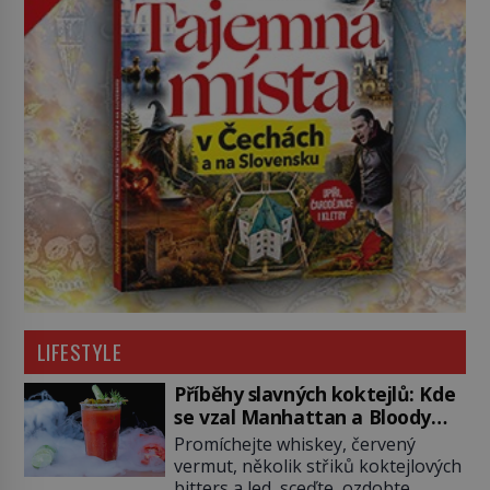
LIFESTYLE
Příběhy slavných koktejlů: Kde
se vzal Manhattan a Bloody
Mary?
Promíchejte whiskey, červený
vermut, několik střiků koktejlových
bitters a led, sceďte, ozdobte