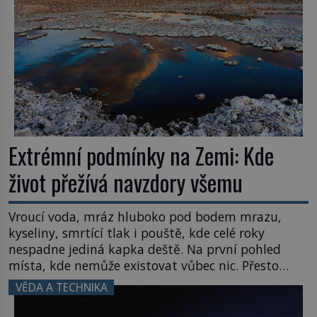
Extrémní podmínky na Zemi: Kde
život přežívá navzdory všemu
Vroucí voda, mráz hluboko pod bodem mrazu,
kyseliny, smrtící tlak i pouště, kde celé roky
nespadne jediná kapka deště. Na první pohled
místa, kde nemůže existovat vůbec nic. Přesto
právě tady vědci objevují organismy, které
VĚDA A TECHNIKA
posouvají hranice života. Každý nový nález mění
naše představy o tom, co všechno dokáže příroda a