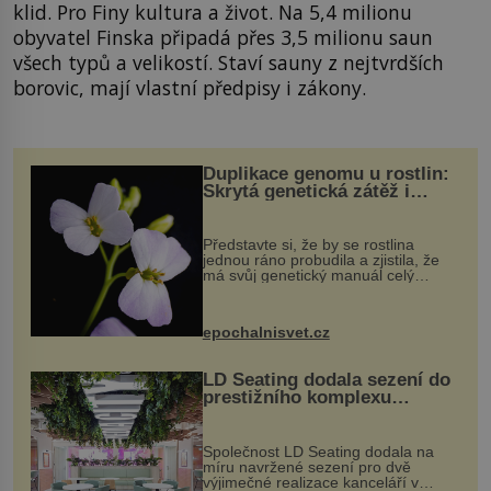
klid. Pro Finy kultura a život. Na 5,4 milionu
obyvatel Finska připadá přes 3,5 milionu saun
všech typů a velikostí. Staví sauny z nejtvrdších
borovic, mají vlastní předpisy i zákony.
Duplikace genomu u rostlin:
Skrytá genetická zátěž i
evoluční výhoda
Představte si, že by se rostlina
jednou ráno probudila a zjistila, že
má svůj genetický manuál celý
dvakrát. Přesně to se občas v
přírodě stane – a podle nového
výzkumu to může být pro druhy
epochalnisvet.cz
vstupenka...
LD Seating dodala sezení do
prestižního komplexu
MediaCityUK v Salfordu
Společnost LD Seating dodala na
míru navržené sezení pro dvě
výjimečné realizace kanceláří v