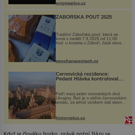
při její demolici. Podle místních stojí
enigmaplus.cz
...
ZÁBOŘSKÁ POUŤ 2025
Tradiční Zábořská pouť, která se
koná v neděli 7.9.2025 od 11:00
hod. u kostela v Záboří, části obce
Kly u Mělníka. V programu naleznete
komentovanou prohlídku kostela,
dobovou hudbu, řemesla, atrakce...
epochanacestach.cz
Černovická rezidence:
Pedant Hlávka kontroloval
každou cihlu
Patří mezi sedm novodobých divů
Ukrajiny. Řeč je o obřím černovickém
areálu, za jehož vznikem stál slavný
český architekt Josef Hlávka. Ten si
na něm dal mimořádně záležet. Jeho
stavební plány by při ...
historyplus.cz
Když je člověku horko, právě potní žlázy se