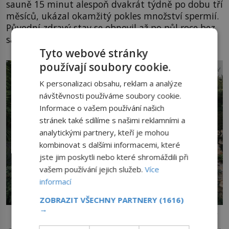
sauně 15 minut alespoň dvakrát týdně po dobu tří
měsíců, ukázal okamžitý pokles množství spermií.
Původní zdravý stav se obnovil až po půl roce bez
sauny.
Tyto webové stránky
používají soubory cookie.
K personalizaci obsahu, reklam a analýze
návštěvnosti používáme soubory cookie.
Informace o vašem používání našich
stránek také sdílíme s našimi reklamními a
analytickými partnery, kteří je mohou
kombinovat s dalšími informacemi, které
jste jim poskytli nebo které shromáždili při
vašem používání jejich služeb.
Více
informací
ZOBRAZIT VŠECHNY PARTNERY
(1616)
→
K doplnění minerálu je nejlepší nechlazené nealkoholické pivo,
zdroj minerálů a vitamínů. Po sauně není dobré pít studené