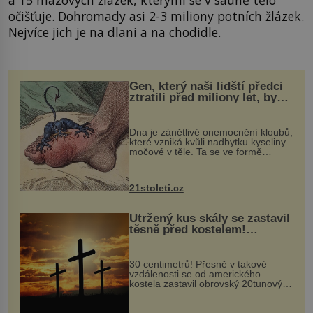
očišťuje. Dohromady asi 2-3 miliony potních žlázek.
Nejvíce jich je na dlani a na chodidle.
Gen, který naši lidští předci
ztratili před miliony let, by
mohl pomoci s léčbou
„nemoci králů“
Dna je zánětlivé onemocnění kloubů,
které vzniká kvůli nadbytku kyseliny
močové v těle. Ta se ve formě
krystalků ukládá v blízkosti kloubů,
nejčastěji přitom postihuje palce na
nohou, a způsobuje bole...
21stoleti.cz
Utržený kus skály se zastavil
těsně před kostelem!
Ochránila ho boží síla?
30 centimetrů! Přesně v takové
vzdálenosti se od amerického
kostela zastavil obrovský 20tunový
balvan, který se v květnu 2014
nečekaně odtrhl od nedaleké skály