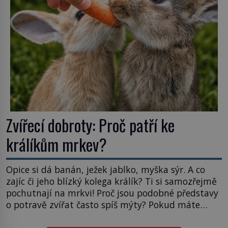
mravenčí prací zkoumají archivní snímky v rámci
Průzkumu temné energie […]
Zvířecí dobroty: Proč patří ke
králíkům mrkev?
Opice si dá banán, ježek jablko, myška sýr. A co
zajíc či jeho blízký kolega králík? Ti si samozřejmě
pochutnají na mrkvi! Proč jsou podobné představy
o potravě zvířat často spíš mýty? Pokud máte
doma králíka, mrkev mu dát můžete. A nejspíš mu
i bude chutnat, ovšem měl by ji mít jen jako