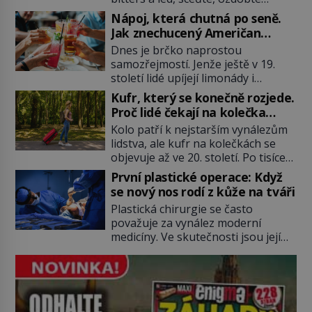
koktejlovou třešinkou a tadá…
Nápoj, která chutná po seně.
Manhattan je tu! A pokud to má být
Jak znechucený Američan
skutečně on, dejte si pozor, ať
vymyslel brčko
Dnes je brčko naprostou
místo klasické americké rye
samozřejmostí. Jenže ještě v 19.
whiskey či klidně bourbonu
století lidé upíjejí limonády i
nepoužijete skotskou whisku. Co
koktejly dutými stébly žita nebo
se stane? Inu, koktejl bude stále
Kufr, který se konečně rozjede.
žitné slámy. Fungují sice dobře,
skvělý, ale už to nebude
Proč lidé čekají na kolečka
mají ale jednu nepříjemnou
Manhattan ale […]
téměř pět tisíc let?
Kolo patří k nejstarším vynálezům
vlastnost po chvíli se rozmáčejí a
lidstva, ale kufr na kolečkách se
nápoji dodávají travnatou příchuť.
objevuje až ve 20. století. Po tisíce
Právě tahle drobná nepříjemnost
let lidé vláčejí těžká zavazadla v
přivede amerického výrobce
První plastické operace: Když
rukou, na zádech nebo je nakládají
cigaretových náustků k nápadu,
se nový nos rodí z kůže na tváři
na povozy. Stačí přitom jediný
který změní způsob pití po celém
Plastická chirurgie se často
nápad, připevnit ke kufru kolečka.
[…]
považuje za vynález moderní
Jenže právě ten nikdo dlouho
medicíny. Ve skutečnosti jsou její
nedostane. Až jednou se na letišti
kořeny staré více než dva a půl
ozve věta, která změní […]
tisíce let. V dobách, kdy ještě
neexistují antibiotika ani anestezie,
se odvážní lékaři pokoušejí vracet
lidem tváře znetvořené válkou,