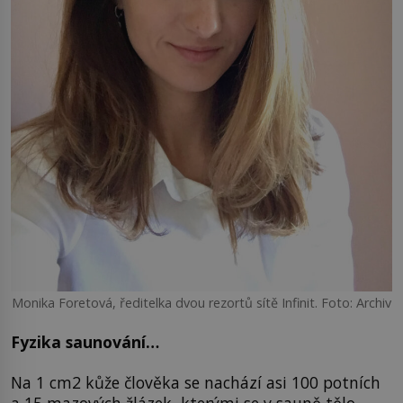
Monika Foretová, ředitelka dvou rezortů sítě Infinit. Foto: Archiv
Fyzika saunování…
Na 1 cm2 kůže člověka se nachází asi 100 potních
a 15 mazových žlázek, kterými se v sauně tělo