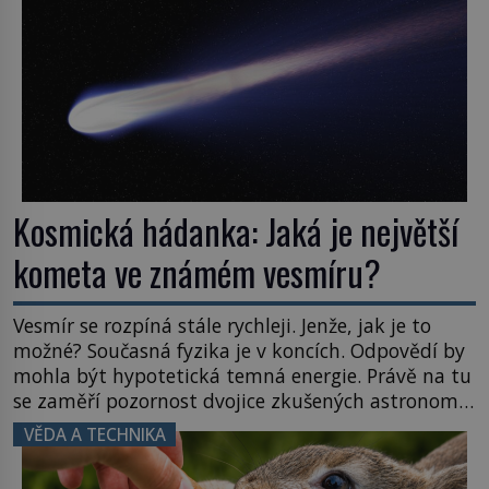
napovídá, kde bychom jednou […]
Kosmická hádanka: Jaká je největší
kometa ve známém vesmíru?
Vesmír se rozpíná stále rychleji. Jenže, jak je to
možné? Současná fyzika je v koncích. Odpovědí by
mohla být hypotetická temná energie. Právě na tu
se zaměří pozornost dvojice zkušených astronomů.
Namísto ní ale objeví něco mnohem
VĚDA A TECHNIKA
hmatatelnějšího. Naprosto rekordní kometu!
Astronomové Pedro Bernardinelli a Gary Bernstein