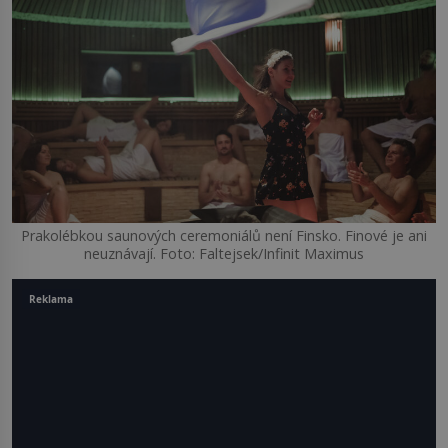
Prakolébkou saunových ceremoniálů není Finsko. Finové je ani
neuznávají. Foto: Faltejsek/Infinit Maximus
Reklama