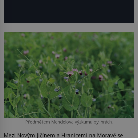
Předmětem Mendelova výzkumu byl hrách.
Mezi Novým Jičínem a Hranicemi na Moravě se