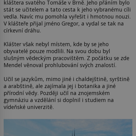
kláštera svatého Tomáše v Brně. Jeho přáním bylo
stát se učitelem a tato cesta k jeho vybranému cíli
vedla. Navíc mu pomohla vyřešit i hmotnou nouzi.
V klášteře přijal jméno Gregor, a vydal se tak na
církevní dráhu.
Klášter však nebyl místem, kde by se jeho
obyvatelé pouze modlili. Na svou dobu byl
slušným vědeckým pracovištěm. Z počátku se zde
Mendel věnoval prohlubování svých znalostí.
Učil se jazykům, mimo jiné i chaldejštině, syrštině
a arabštině, ale zajímala jej i botanika a jiné
přírodní vědy. Později učil na znojemském
gymnáziu a vzdělání si doplnil i studiem na
vídeňské univerzitě.