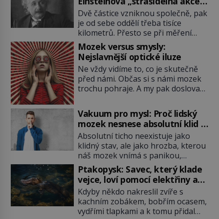
Einsteinova „strašidelná akce
na dálku“ dál mate i fascinuje
Dvě částice vzniknou společně, pak
vědce
je od sebe oddělí třeba tisíce
kilometrů. Přesto se při měření
chovají, jako by mezi nimi
Mozek versus smysly:
existovalo neviditelné pouto. Albert
Nejslavnější optické iluze
Einstein tomu s jistou dávkou
Ne vždy vidíme to, co je skutečně
ironie říká „strašidelná akce na
před námi. Občas si s námi mozek
dálku“ a dlouhá desetiletí věří, že
trochu pohraje. A my pak doslova
musí existovat jednodušší
nevěříme vlastním očím! Jak
vysvětlení. Moderní experimenty
vznikají ty nejpodivnější optické
však ukazují, že kvantový svět
Vakuum pro mysl: Proč lidský
iluze? Soustřeď se na to hlavní!
funguje jinak, než […]
mozek nesnese absolutní klid a
TROXLERŮV EFEKT Náš mozek
začne si vymýšlet horory
Absolutní ticho neexistuje jako
zvládne zpracovat hodně informací.
klidný stav, ale jako hrozba, kterou
Všechny na světě ale nikoliv, musí
náš mozek vnímá s panikou,
si vybírat! Jak to dělá? Když se […]
protože bez vnějších podnětů
Ptakopysk: Savec, který klade
začne okamžitě produkovat vlastní
vejce, loví pomocí elektřiny a
děsivé iluze. Představte si místnost,
brání se jedem
Kdyby někdo nakreslil zvíře s
kde zmizí veškerý šum světa. Žádné
kachním zobákem, bobřím ocasem,
auta, žádný šepot, nic. Místo
vydřími tlapkami a k tomu přidal
vytoužené oázy klidu však