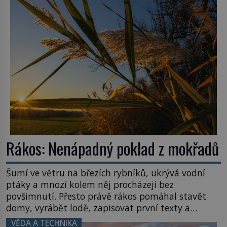
Rákos: Nenápadný poklad z mokřadů
Šumí ve větru na březích rybníků, ukrývá vodní
ptáky a mnozí kolem něj procházejí bez
povšimnutí. Přesto právě rákos pomáhal stavět
domy, vyrábět lodě, zapisovat první texty a
inspiroval řadu pověstí. Tato skromná, ale
VĚDA A TECHNIKA