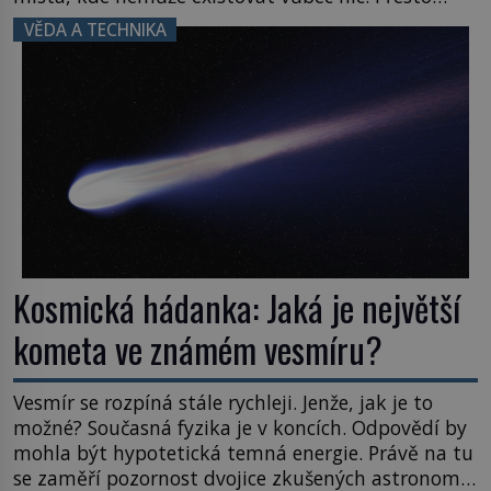
právě tady vědci objevují organismy, které
VĚDA A TECHNIKA
posouvají hranice života. Každý nový nález mění
naše představy o tom, co všechno dokáže příroda a
napovídá, kde bychom jednou […]
Kosmická hádanka: Jaká je největší
kometa ve známém vesmíru?
Vesmír se rozpíná stále rychleji. Jenže, jak je to
možné? Současná fyzika je v koncích. Odpovědí by
mohla být hypotetická temná energie. Právě na tu
se zaměří pozornost dvojice zkušených astronomů.