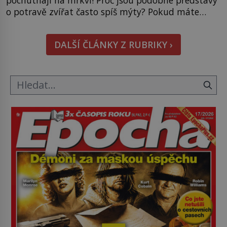
o potravě zvířat často spíš mýty? Pokud máte
doma králíka, mrkev mu dát můžete. A nejspíš mu
i bude chutnat, ovšem měl by ji mít jen jako
DALŠÍ ČLÁNKY Z RUBRIKY ›
občasný pamlsek. […]