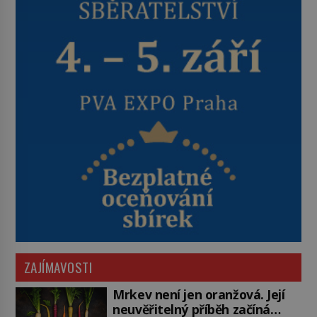
ZAJÍMAVOSTI
Mrkev není jen oranžová. Její
neuvěřitelný příběh začíná