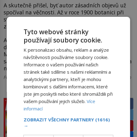
A skutečně přišel, byť autor zásadních objevů už
spočíval na věčnosti. Až v roce 1900 botanici při
svých výzkumech znovu objevili Mendelovy
zákonitosti. Nyní si jich už svět konečně všiml.
Tyto webové stránky
používají soubory cookie.
A přes desetiletí, která od objevení zákonů
dědičnosti uplynula, lze konstatovat, že
K personalizaci obsahu, reklam a analýze
Mendelovy teorie vydržely do dnešních dnů. A on
návštěvnosti používáme soubory cookie.
sám je společně s Darwinem právem považován za
Informace o vašem používání našich
největšího vědce 19. století.
stránek také sdílíme s našimi reklamními a
Foto: wikipedia, Johnny's Selected Seeds, Bioethics, Mendelmuseum
analytickými partnery, kteří je mohou
kombinovat s dalšími informacemi, které
PRÁVĚ V PRODEJI
SDÍLEJTE ČLÁNEK
jste jim poskytli nebo které shromáždili při
vašem používání jejich služeb.
Více
Facebook
informací
Twitter
ZOBRAZIT VŠECHNY PARTNERY
(1616)
→
Pinterest
Email