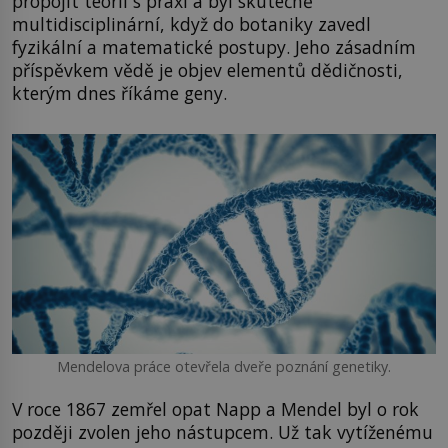
propojit teorii s praxí a byl skutečně
multidisciplinární, když do botaniky zavedl
fyzikální a matematické postupy. Jeho zásadním
příspěvkem vědě je objev elementů dědičnosti,
kterým dnes říkáme geny.
Mendelova práce otevřela dveře poznání genetiky.
V roce 1867 zemřel opat Napp a Mendel byl o rok
později zvolen jeho nástupcem. Už tak vytíženému