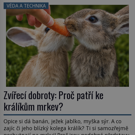
Namísto ní ale objeví něco mnohem
VĚDA A TECHNIKA
hmatatelnějšího. Naprosto rekordní kometu!
Astronomové Pedro Bernardinelli a Gary Bernstein
mravenčí prací zkoumají archivní snímky v rámci
Průzkumu temné energie […]
Zvířecí dobroty: Proč patří ke
králíkům mrkev?
Opice si dá banán, ježek jablko, myška sýr. A co
zajíc či jeho blízký kolega králík? Ti si samozřejmě
pochutnají na mrkvi! Proč jsou podobné představy