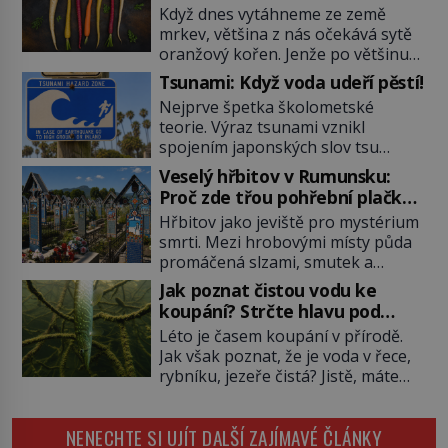
fialovou barvou
Když dnes vytáhneme ze země
mrkev, většina z nás očekává sytě
oranžový kořen. Jenže po většinu
své historie je mrkev všechno
Tsunami: Když voda udeří pěstí!
možné, jen ne oranžová. Je fialová,
Nejprve špetka školometské
žlutá, bílá, někdy dokonce téměř
teorie. Výraz tsunami vznikl
černá. Až díky stovkám let
spojením japonských slov tsu
pečlivého šlechtění se z ní stává
(přístav) a nami (vlna). Jedná se o
zelenina, bez které si českou
Veselý hřbitov v Rumunsku:
dlouhou vlnu, která je na volném
zahradu ani nedokážeme
Proč zde třou pohřební plačky
moři takřka nepostřehnutelná.
představit. Její příběh je […]
bídu s nouzí?
Hřbitov jako jeviště pro mystérium
Ačkoli je vlnová délka tsunami i 300
smrti. Mezi hrobovými místy půda
kilometrů, výška vlny na volném
promáčená slzami, smutek a
moři je maximálně 1,5 metru.
vědomí konečnosti lidské existence.
Máme se podobné obří vlny obávat
Jak poznat čistou vodu ke
Jsou ale výjimky, kde pohřební
i v Evropě? Vznik tsunami si […]
koupání? Strčte hlavu pod
plačky smutně žmoulají kapesníky
hladinu!
Léto je časem koupání v přírodě.
nikoli při smutečním obřadu, ale
Jak však poznat, že je voda v řece,
při pohledu na výši vyměřené
rybníku, jezeře čistá? Jistě, máte
podpory v nezaměstnanosti. Kam
možnost využít informace
vás pozveme? Unikátní hřbitov,
hygieniků či podrobit křížovému
který si vysloužil název „Veselý“,
NENECHTE SI UJÍT DALŠÍ ZAJÍMAVÉ ČLÁNKY
výslechu provozovatele přírodního
najdeme v rumunské vesnici