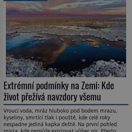
užitečná rostlina provází člověka už tisíce let.
Většina lidí vnímá rákos jen jako obyčejnou kulisu
letního koupání. Stačí se však podívat […]
Extrémní podmínky na Zemi: Kde
život přežívá navzdory všemu
Vroucí voda, mráz hluboko pod bodem mrazu,
kyseliny, smrtící tlak i pouště, kde celé roky
nespadne jediná kapka deště. Na první pohled
místa, kde nemůže existovat vůbec nic. Přesto