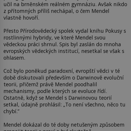
učil na brněnském reálném gymnáziu. Avšak nikdo
z přítomných příliš nechápal, o čem Mendel
vlastně hovoří.
Přesto Přírodovědecký spolek vydal knihu Pokusy s
rostlinnými hybridy, ve které Mendel svou
vědeckou práci shrnul. Spis byl zaslán do mnoha
evropských vědeckých institucí, nesetkal se však s
ohlasem.
Což bylo poněkud paradoxní, evropští vědci v té
době diskutovali především o Darwinově evoluční
teorii, přičemž právě Mendel poodhalil
mechanismy, podle kterých se evoluce řídí.
Ostatně, když se Mendel s Darwinovou teorií
setkal, údajně prohlásil: „To není všechno, něco tu
chybí.“
Mendel dokázal do té doby netušeným způsobem