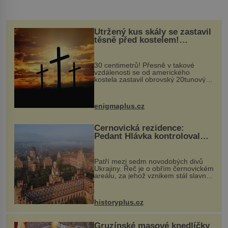
Utržený kus skály se zastavil
těsně před kostelem!
Ochránila ho boží síla?
30 centimetrů! Přesně v takové
vzdálenosti se od amerického
kostela zastavil obrovský 20tunový
balvan, který se v květnu 2014
nečekaně odtrhl od nedaleké skály
při její demolici. Podle místních stojí
enigmaplus.cz
...
Černovická rezidence:
Pedant Hlávka kontroloval
každou cihlu
Patří mezi sedm novodobých divů
Ukrajiny. Řeč je o obřím černovickém
areálu, za jehož vznikem stál slavný
český architekt Josef Hlávka. Ten si
na něm dal mimořádně záležet. Jeho
stavební plány by při ...
historyplus.cz
Gruzínské masové knedlíčky