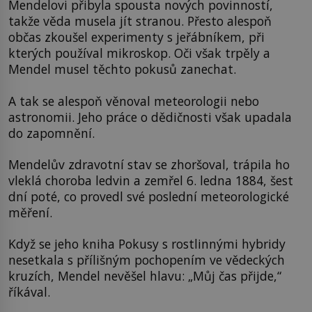
Mendelovi přibyla spousta nových povinností,
takže věda musela jít stranou. Přesto alespoň
občas zkoušel experimenty s jeřábníkem, při
kterých používal mikroskop. Oči však trpěly a
Mendel musel těchto pokusů zanechat.
A tak se alespoň věnoval meteorologii nebo
astronomii. Jeho práce o dědičnosti však upadala
do zapomnění.
Mendelův zdravotní stav se zhoršoval, trápila ho
vleklá choroba ledvin a zemřel 6. ledna 1884, šest
dní poté, co provedl své poslední meteorologické
měření.
Když se jeho kniha Pokusy s rostlinnými hybridy
nesetkala s přílišným pochopením ve vědeckých
kruzích, Mendel nevěšel hlavu: „Můj čas přijde,“
říkával.