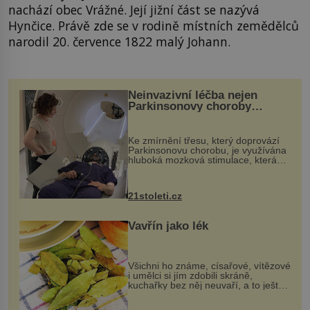
nachází obec Vrážné. Její jižní část se nazývá
Hynčice. Právě zde se v rodině místních zemědělců
narodil 20. července 1822 malý Johann.
Neinvazivní léčba nejen
Parkinsonovy choroby
pomocí ultrazvukové
„helmy“
Ke zmírnění třesu, který doprovází
Parkinsonovu chorobu, je využívána
hluboká mozková stimulace, která
však vyžaduje vysoce invazivní
zákrok. Ultrazvuk zase není vhodný
k dostatečně přesnému zacílení ...
21stoleti.cz
Vavřín jako lék
Všichni ho známe, císařové, vítězové
i umělci si jím zdobili skráně,
kuchařky bez něj neuvaří, a to ještě
nevíte, že bobkový list může výrazně
zmírnit některé naše neduhy.