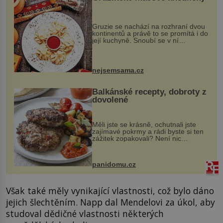
Gruzie se nachází na rozhraní dvou
kontinentů a právě to se promítá i do
její kuchyně. Snoubí se v ní
evropské a asijské chutě a díky tomu
vznikají rozmanité a chuťově bohaté
pokrmy, které rozhodně st...
nejsemsama.cz
Balkánské recepty, dobroty z
dovolené
Měli jste se krásně, ochutnali jste
zajímavé pokrmy a rádi byste si ten
zážitek zopakovali? Není nic
snazšího. Pljeskavica (10 porcí)
Možná jste ji ochutnali na dovolené v
bývalé Jugoslávii, lze ji vi...
panidomu.cz
Však také měly vynikající vlastnosti, což bylo dáno
jejich šlechtěním. Napp dal Mendelovi za úkol, aby
studoval dědičné vlastnosti některých