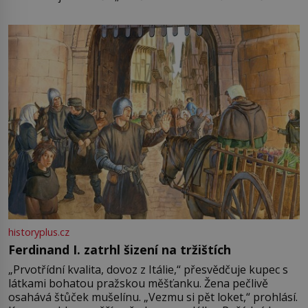
není úplně jednoznačný, o autorství této receptury se
pře hned několik latinskoamerických zemí a k tomu
Francie, kde se traduje,
historyplus.cz
Ferdinand I. zatrhl šizení na tržištích
„Prvotřídní kvalita, dovoz z Itálie,“ přesvědčuje kupec s
látkami bohatou pražskou měšťanku. Žena pečlivě
osahává štůček mušelínu. „Vezmu si pět loket,“ prohlásí.