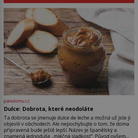
koupaliště. Existuje ale ještě jiná
Sapanta, nedaleko hranic […]
alternativa. Jaká? Podívat se pod
hladinu a zjistit, kdo si onu
konkrétní vodní lokalitu oblíbil už
dávno před vámi. Říká se jim
bioindikátory […]
panidomu.cz
Dulce: Dobrota, které neodoláte
Ta dobrota se jmenuje dulce de leche a možná už jste ji
objevili v obchodech. Ale nepochybujte o tom, že doma
připravená bude ještě lepší. Název je španělský a
znamená jednoduše „mléčná sladkost“. Původ ovšem