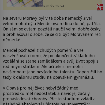
Obsahuje v malém množství ně...
panidomu.cz
Na severu Moravy byl v té době německý živel
velmi mohutný a Mendelova rodina do něj patřila.
On sám se ovšem později naučil velmi dobře česky
a prohlašoval o sobě, že se cítí být Moravanem řeči
německé.
Mendel pocházel z chudých poměrů a vše
nasvědčovalo tomu, že po ukončení základního
vzdělání se stane zemědělcem a svůj život spojí s
rodinným statkem. Ale učitelé si nemohli
nevšimnout jeho nevšedního talentu. Doporučili ho
tedy k dalšímu studiu na opavském gymnáziu.
V Opavě pro něj život nebyl žádný med,
prostředků měl nedostatek a navíc jej začaly
pronásledovat choroby. Přesto studium zvládl a
následně absolvoval i filozofii na univerzitě v