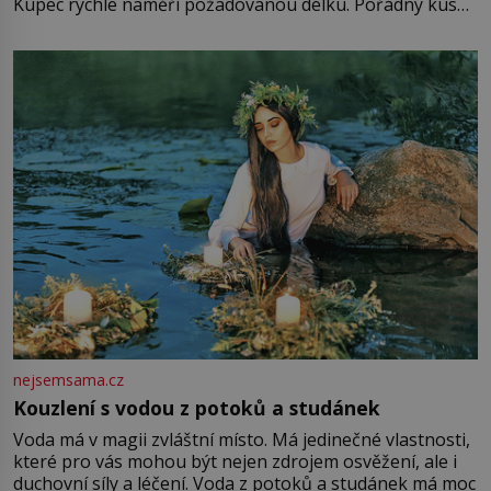
Kupec rychle naměří požadovanou délku. Pořádný kus
mu přitom zůstane za prsty… „Na šaty ho bude málo,
milostpaní. Stačí jenom na sukni,“ zhodnotí švadlena
množství růžového mušelínu. „Ošidili vás, podívejte.“
Vezme do ruky dřevěnou
nejsemsama.cz
Kouzlení s vodou z potoků a studánek
Voda má v magii zvláštní místo. Má jedinečné vlastnosti,
které pro vás mohou být nejen zdrojem osvěžení, ale i
duchovní síly a léčení. Voda z potoků a studánek má moc