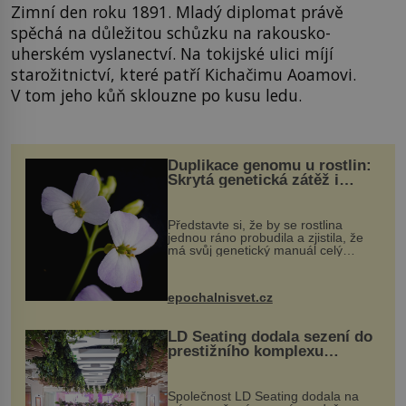
Zimní den roku 1891. Mladý diplomat právě
spěchá na důležitou schůzku na rakousko-
uherském vyslanectví. Na tokijské ulici míjí
starožitnictví, které patří Kichačimu Aoamovi.
V tom jeho kůň sklouzne po kusu ledu.
Duplikace genomu u rostlin:
Skrytá genetická zátěž i
evoluční výhoda
Představte si, že by se rostlina
jednou ráno probudila a zjistila, že
má svůj genetický manuál celý
dvakrát. Přesně to se občas v
přírodě stane – a podle nového
výzkumu to může být pro druhy
epochalnisvet.cz
vstupenka...
LD Seating dodala sezení do
prestižního komplexu
MediaCityUK v Salfordu
Společnost LD Seating dodala na