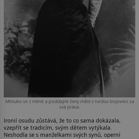
Mitsuko se z mírné a poddajné ženy mění v tvrdou bojovnici za
svá práva.
Ironií osudu zůstává, že to co sama dokázala,
vzepřít se tradicím, svým dětem vytýkala.
Neshodla se s manželkami svých synů, operní