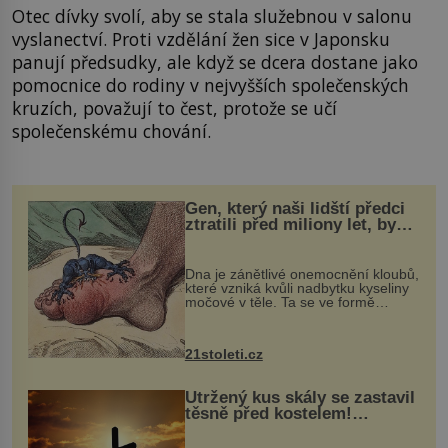
Otec dívky svolí, aby se stala služebnou v salonu
vyslanectví. Proti vzdělání žen sice v Japonsku
panují předsudky, ale když se dcera dostane jako
pomocnice do rodiny v nejvyšších společenských
kruzích, považují to čest, protože se učí
společenskému chování.
Gen, který naši lidští předci
ztratili před miliony let, by
mohl pomoci s léčbou
„nemoci králů“
Dna je zánětlivé onemocnění kloubů,
které vzniká kvůli nadbytku kyseliny
močové v těle. Ta se ve formě
krystalků ukládá v blízkosti kloubů,
nejčastěji přitom postihuje palce na
nohou, a způsobuje bole...
21stoleti.cz
Utržený kus skály se zastavil
těsně před kostelem!
Ochránila ho boží síla?