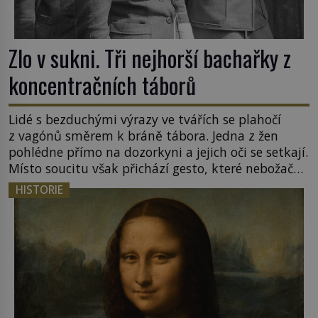
Zlo v sukni. Tři nejhorší bachařky z
koncentračních táborů
Lidé s bezduchými výrazy ve tvářích se plahočí
z vagónů směrem k bráně tábora. Jedna z žen
pohlédne přímo na dozorkyni a jejich oči se setkají.
Místo soucitu však přichází gesto, které nebožačku
posílá rovnou do plynové komory. Jména jako
HISTORIE
Rudolf Höss (1901–1947), Josef Mengele (1911–
1979) či Heinrich Himmler (1900–1945) zná každý,
o koho se historie jen otřela. Jenže […]