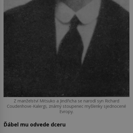
Z manželství Mitsuko a Jindřicha se narodí syn Richard
Coudenhove-Kalergi, známý stoupenec myšlenky sjednocené
Evropy.
Ďábel mu odvede dceru