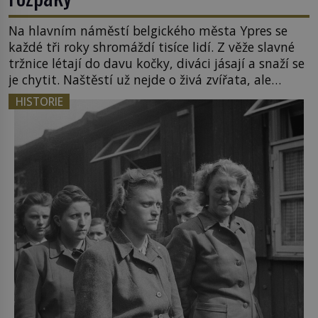
Na hlavním náměstí belgického města Ypres se
každé tři roky shromáždí tisíce lidí. Z věže slavné
tržnice létají do davu kočky, diváci jásají a snaží se
je chytit. Naštěstí už nejde o živá zvířata, ale
jenom o plyšové suvenýry. Kdysi to ale bylo jinak.
HISTORIE
Tato veselá podívaná připomíná jeden z
nejpodivnějších a zároveň nejkrutějších zvyků […]