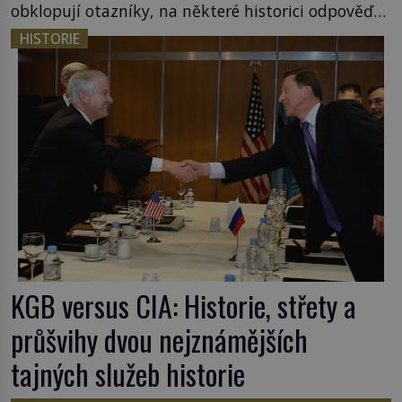
obklopují otazníky, na některé historici odpověď
objeví, jiné zůstanou nezodpovězené. Kam si ji
HISTORIE
pověsil Napoleon? Samotný císař Napoleon
Bonaparte (1769–1821) má pro malbu slabost, a
tak si ji ještě jako první konzul přemístí do své
ložnice v Tuilerisjkém […]
KGB versus CIA: Historie, střety a
průšvihy dvou nejznámějších
tajných služeb historie