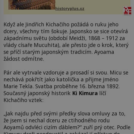
na něm dal mimořádně záležet. Jeho
stavební plány by při ...
historyplus.cz
Když ale Jindřich Kichačiho požádá o ruku jeho
dcery, všechny tím šokuje. Japonsko se sice otevírá
západnímu světu (období Meidži, 1868 – 1912 za
vlády císaře Mucuhita), ale přesto jde o krok, který
se příčí starým japonským tradicím. Ayoama
žádost odmítne.
Pár ale vytrvale vzdoruje a prosadí si svou. Micu se
nechává pokřtít jako katolička a přijme jméno
Marie Tekla. Svatba proběhne 16. března 1892.
Současný japonský historik
Ki Kimura
líčí
Kichačiho vztek:
„Jak najdu před svými předky slova omluvy za to,
že jsem si nechal dceru ze ctihodného rodu
Aoyamů odvléci cizím ďáblem?“ zuří prý otec. Podle
Kimury dceři neodpustil a zakázal jí přístup do