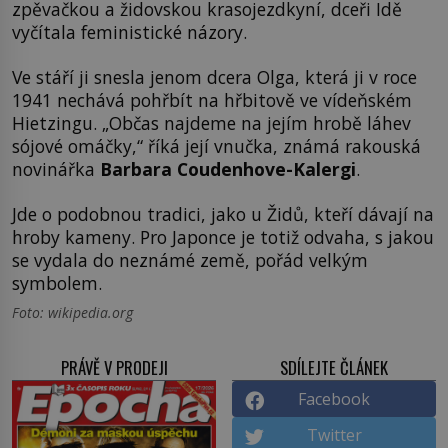
zpěvačkou a židovskou krasojezdkyní, dceři Idě
vyčítala feministické názory.
Ve stáří ji snesla jenom dcera Olga, která ji v roce
1941 nechává pohřbít na hřbitově ve vídeňském
Hietzingu. „Občas najdeme na jejím hrobě láhev
sójové omáčky,“ říká její vnučka, známá rakouská
novinářka
Barbara Coudenhove-Kalergi
.
Jde o podobnou tradici, jako u Židů, kteří dávají na
hroby kameny. Pro Japonce je totiž odvaha, s jakou
se vydala do neznámé země, pořád velkým
symbolem.
Foto: wikipedia.org
PRÁVĚ V PRODEJI
SDÍLEJTE ČLÁNEK
Facebook
Twitter