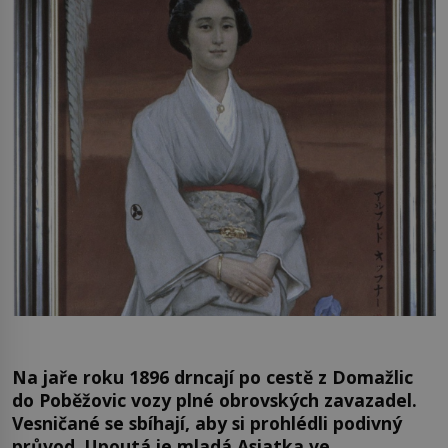
Na jaře roku 1896 drncají po cestě z Domažlic
do Poběžovic vozy plné obrovských zavazadel.
Vesničané se sbíhají, aby si prohlédli podivný
průvod. Upoutá je mladá Asiatka ve