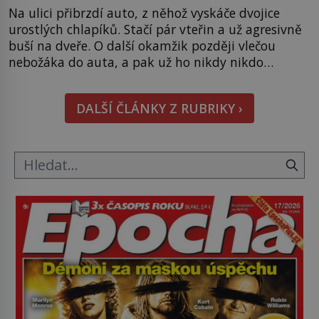
Na ulici přibrzdí auto, z něhož vyskáče dvojice
urostlých chlapíků. Stačí pár vteřin a už agresivně
buší na dveře. O další okamžik později vlečou
nebožáka do auta, a pak už ho nikdy nikdo
nespatří. Dostal se totiž do rukou všemocné KGB.
Jako sourozenci, kteří si nemohou přijít na jméno.
DALŠÍ ČLÁNKY Z RUBRIKY ›
Neustále se předhání v plánování sabotáží, […]