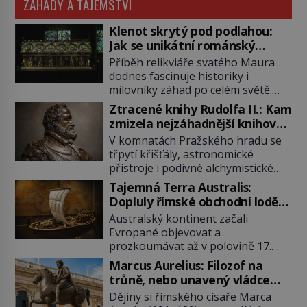
ZÁHADY A TAJEMSTVÍ
Klenot skrytý pod podlahou:
Jak se unikátní románský
poklad dostal do zapadlého
Příběh relikviáře svatého Maura
Bečova?
dodnes fascinuje historiky i
milovníky záhad po celém světě.
Tato románská zlatnická památka
Ztracené knihy Rudolfa II.: Kam
ze 13. století je po českých
zmizela nejzáhadnější knihovna
korunovačních klenotech druhým
Evropy?
V komnatách Pražského hradu se
nejcennějším movitým majetkem v
třpytí křišťály, astronomické
České republice. Přestože byl
přístroje i podivné alchymistické
klenot v roce 1985 po dramatickém
rukopisy. Císař Rudolf II.
pátrání kriminalistů úspěšně
Tajemná Terra Australis:
shromažďuje vše, co souvisí s
nalezen, jeho minulost stále
Dopluly římské obchodní lodě
tajemstvím přírody, hvězd i
obestírá hustá mlha. Otázky, jak
až do Austrálie?
Australský kontinent začali
lidského poznání. Jenže po jeho
přesně se tato […]
Evropané objevovat a
smrti se jeho slavné sbírky začínají
prozkoumávat až v polovině 17.
rozpadat a část z nich mizí navždy.
století. Existuje však možnost, že
Kdo odnesl nejvzácnější knihy? A
Marcus Aurelius: Filozof na
by se o tento vzdálený kontinent
existují ještě někde zapomenuté
trůně, nebo unavený vládce
mohly zajímat již evropské
rukopisy, které nikdo […]
závislý na opiu?
Dějiny si římského císaře Marca
starověké civilizace, a to o 15