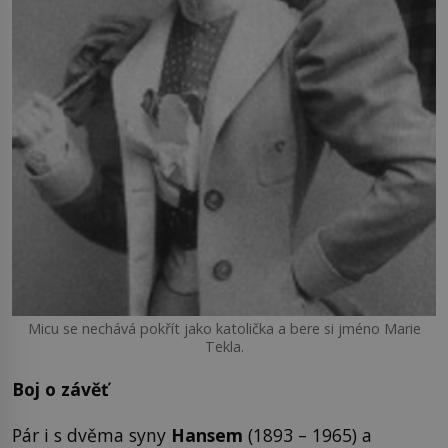
Micu se nechává pokřít jako katolička a bere si jméno Marie
Tekla.
Boj o závěť
Pár i s dvěma syny
Hansem
(1893 – 1965) a