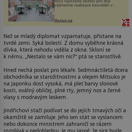
míru navržené sezení pro dvě
výjimečné realizace kanceláří v
areálu MediaCityUK v anglickém
Salfordu – konkrétně do budov Blue
Tower a Orange Tower. Komplex
iluxus.cz
budov Media...
Než se mladý diplomat vzpamatuje, přistane na
tvrdé zemi. Syká bolestí. Z domu vyběhne krásná
dívka, která nehodu viděla z okna. Skloní se
k němu. „Nestalo se vám nic?“ ptá se starostlivě.
Hned nechá poslat pro lékaře. Sedmnáctiletá dcera
obchodníka se starožitnostmi a olejem Mitsuko je
na Japonku dost vysoká, má pleť barvy slonové
kosti, oválný obličej, plné rty, jemný nos a černé
vlasy s modravým leskem.
Jindřichovi stačí podívat se do jejích tmavých očí a
okamžitě se zamiluje. Jeho sen stát se vyslancem
nebo dokonce ministrem zahraničí se rázem
rozplývá v nedohlednu. Je mu jasné, že sice bude