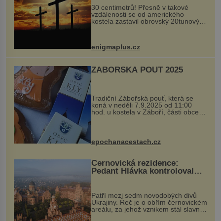
30 centimetrů! Přesně v takové
vzdálenosti se od amerického
kostela zastavil obrovský 20tunový
balvan, který se v květnu 2014
nečekaně odtrhl od nedaleké skály
při její demolici. Podle místních stojí
enigmaplus.cz
...
ZÁBOŘSKÁ POUŤ 2025
Tradiční Zábořská pouť, která se
koná v neděli 7.9.2025 od 11:00
hod. u kostela v Záboří, části obce
Kly u Mělníka. V programu naleznete
komentovanou prohlídku kostela,
dobovou hudbu, řemesla, atrakce...
epochanacestach.cz
Černovická rezidence:
Pedant Hlávka kontroloval
každou cihlu
Patří mezi sedm novodobých divů
Ukrajiny. Řeč je o obřím černovickém
areálu, za jehož vznikem stál slavný
český architekt Josef Hlávka. Ten si