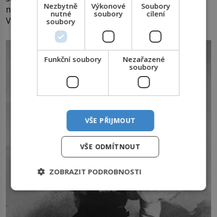
Nezbytně
Výkonové
Soubory
nepřátelské mocnosti, pro ni nejsou žádný med.
nutné
soubory
cílení
Vycestovat do rodné země nemůže.
soubory
Funkční soubory
Nezařazené
soubory
VŠE PŘIJMOUT
VŠE ODMÍTNOUT
ZOBRAZIT PODROBNOSTI