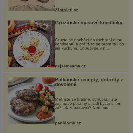
nejčastěji přitom postihuje palce na
nohou, a způsobuje bole...
21stoleti.cz
Gruzínské masové knedlíčky
Gruzie se nachází na rozhraní dvou
kontinentů a právě to se promítá i do
její kuchyně. Snoubí se v ní
evropské a asijské chutě a díky tomu
vznikají rozmanité a chuťově bohaté
pokrmy, které rozhodně st...
nejsemsama.cz
Balkánské recepty, dobroty z
dovolené
Měli jste se krásně, ochutnali jste
zajímavé pokrmy a rádi byste si ten
zážitek zopakovali? Není nic
snazšího. Pljeskavica (10 porcí)
Možná jste ji ochutnali na dovolené v
bývalé Jugoslávii, lze ji vi...
panidomu.cz