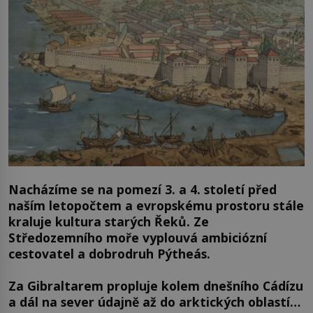
Nacházíme se na pomezí 3. a 4. století před
naším letopočtem a evropskému prostoru stále
kraluje kultura starých Řeků. Ze
Středozemního moře vyplouvá ambiciózní
cestovatel a dobrodruh Pýtheás.
Za Gibraltarem propluje kolem dnešního Cádízu
a dál na sever údajně až do arktických oblastí…