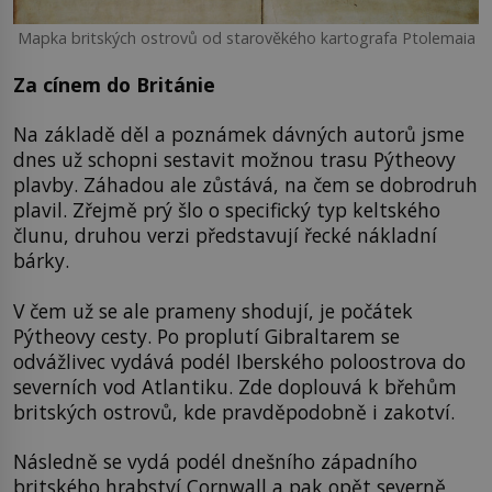
Mapka britských ostrovů od starověkého kartografa Ptolemaia
Za cínem do Británie
Na základě děl a poznámek dávných autorů jsme
dnes už schopni sestavit možnou trasu Pýtheovy
plavby. Záhadou ale zůstává, na čem se dobrodruh
plavil. Zřejmě prý šlo o specifický typ keltského
člunu, druhou verzi představují řecké nákladní
bárky.
V čem už se ale prameny shodují, je počátek
Pýtheovy cesty. Po proplutí Gibraltarem se
odvážlivec vydává podél Iberského poloostrova do
severních vod Atlantiku. Zde doplouvá k břehům
britských ostrovů, kde pravděpodobně i zakotví.
Následně se vydá podél dnešního západního
britského hrabství Cornwall a pak opět severně