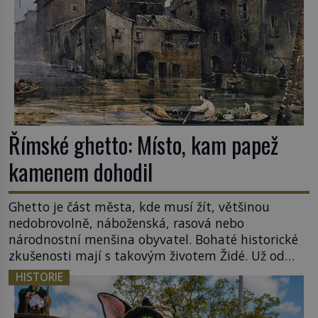
nováčkem, protože do zednářské […]
Římské ghetto: Místo, kam papež
kamenem dohodil
Ghetto je část města, kde musí žít, většinou
nedobrovolně, náboženská, rasová nebo
národnostní menšina obyvatel. Bohaté historické
zkušenosti mají s takovým životem Židé. Už od
středověku jsou totiž v každou chvíli nuceni v
HISTORIE
nějakém žít. Mezi ty nejslavnější patří i římské
ghetto založené v roce 1555. Pokud jde o vztah