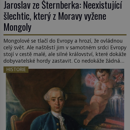
Jaroslav ze Šternberka: Neexistující
šlechtic, který z Moravy vyžene
Mongoly
Mongolové se tlačí do Evropy a hrozí, že ovládnou
celý svět. Ale naštěstí jim v samotném srdci Evropy
stojí v cestě malé, ale silné království, které dokáže
dobyvatelské hordy zastavit. Co nedokáže žádná
z asijských říší, co nedokážou Němci – to dokáže
HISTORIE
český král. Nebo že by ne? Mongolové od roku 1223
postupují podél Kaspického a Azovského moře, […]