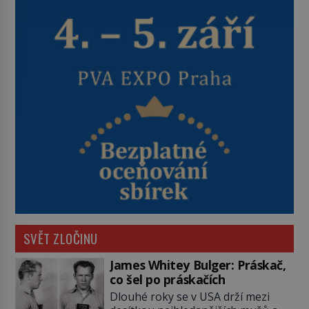
SVĚT ZLOČINU
James Whitey Bulger: Práskač,
co šel po práskačích
Dlouhé roky se v USA drží mezi