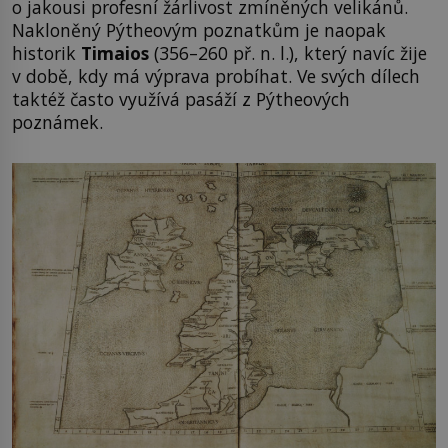
o jakousi profesní žárlivost zmíněných velikánů.
Nakloněný Pýtheovým poznatkům je naopak
historik
Timaios
(356–260 př. n. l.), který navíc žije
v době, kdy má výprava probíhat. Ve svých dílech
taktéž často využívá pasáží z Pýtheových
poznámek.