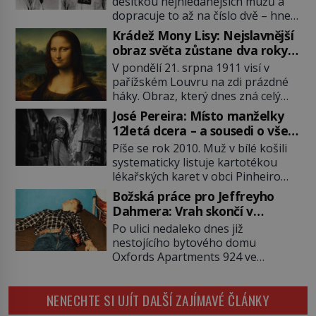
desítkou nejhledanějších mužů a
dopracuje to až na číslo dvě – hned
po Usámovi bin Ládinovi (1957–
Krádež Mony Lisy: Nejslavnější
2011). To je James „Whitey“ Bulger
obraz světa zůstane dva roky
(1929–2018) viněný ze spoluúčasti
nezvěstný
V pondělí 21. srpna 1911 visí v
na 19 vraždách, vydírání a lichvy. A
pařížském Louvru na zdi prázdné
samozřejmě, krom toho je ještě
háky. Obraz, který dnes zná celý
drogový dealer, který neváhá
svět, je pryč. Zpočátku si nikdo
odstranit z cesty všechny práskače,
José Pereira: Místo manželky
nemyslí, že jde o krádež.
zatímco […]
12letá dcera – a sousedi o všem
Zaměstnanci jsou přesvědčeni, že
vědí!
Píše se rok 2010. Muž v bílé košili
Mona Lisa je jen v restaurátorské
systematicky listuje kartotékou
dílně nebo u fotografa. Když se
lékařských karet v obci Pinheiro
ukáže pravda, propukne jeden z
ležící asi 20 kilometrů od farmy s
největších honů na zloděje v […]
Božská práce pro Jeffreyho
podivínským majitelem. Něco tu
Dahmera: Vrah skončí v
nesedí. Ledaže… Ledaže by ta
tratolišti krve ve vězeňských
Po ulici nedaleko dnes již
mladá dívka z farmy byla ne
umývárnách
nestojícího bytového domu
manželkou, ale dcerou – a všechny
Oxfords Apartments 924 ve
ty děti byly zplozené v incestu. Na
wisconsinském Milwaukee se
sociálním odboru jednoho z […]
potácí zcela zmatený 14letý
NENECHTE SI UJÍT DALŠÍ ZAJÍMAVÉ ČLÁNKY
Konerak Sinthasomphone. Když ho
zastaví policejní hlídka, ochable jí