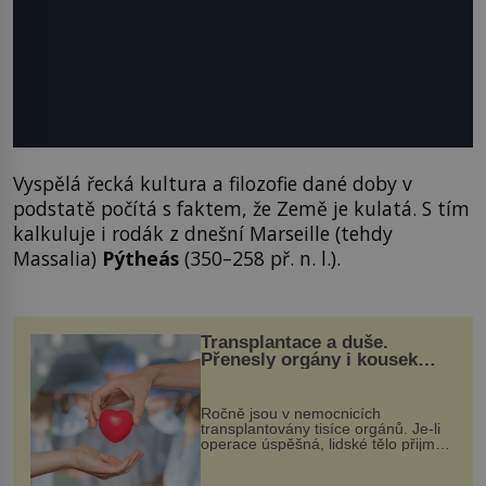
Vyspělá řecká kultura a filozofie dané doby v
podstatě počítá s faktem, že Země je kulatá. S tím
kalkuluje i rodák z dnešní Marseille (tehdy
Massalia)
Pýtheás
(350–258 př. n. l.).
Transplantace a duše.
Přenesly orgány i kousek
osobnosti dárce?
Ročně jsou v nemocnicích
transplantovány tisíce orgánů. Je-li
operace úspěšná, lidské tělo přijme
darovaný orgán za své a pacient
může vést plnohodnotný život. Ale co