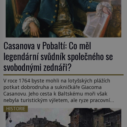
Casanova v Pobaltí: Co měl
legendární svůdník společného se
svobodnými zednáři?
V roce 1764 byste mohli na lotyšských plážích
potkat dobrodruha a sukničkáře Giacoma
Casanovu. Jeho cesta k Baltskému moři však
nebyla turistickým výletem, ale ryze pracovní
cestou se zištnými úmysly. Jaký cíl Casanova
HISTORIE
sledoval, když se například procházel uličkami
lotyšské Rigy? Casanova v Pobaltí kontaktoval
tamní zednářské lóže. Nebyl v této oblasti žádným