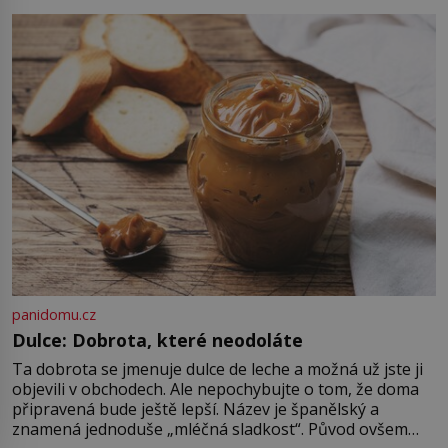
nadiktuje adresu „jeho kamaráda“.
Strážníci ho dopraví zpět do
udaného bytu. Oním „kamarádem“
je ovšem jeden z nejslavnějších
vrahů, Jeffrey Dahmer (1960–1994).
Je 27. května 1991. […]
panidomu.cz
Dulce: Dobrota, které neodoláte
Ta dobrota se jmenuje dulce de leche a možná už jste ji
objevili v obchodech. Ale nepochybujte o tom, že doma
připravená bude ještě lepší. Název je španělský a
znamená jednoduše „mléčná sladkost“. Původ ovšem