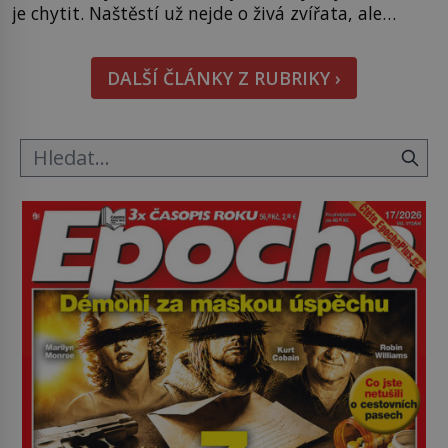
je chytit. Naštěstí už nejde o živá zvířata, ale
jenom o plyšové suvenýry. Kdysi to ale bylo jinak.
Tato veselá podívaná připomíná jeden z
DALŠÍ ČLÁNKY Z RUBRIKY ›
nejpodivnějších a zároveň nejkrutějších zvyků […]