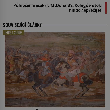
Půlnoční masakr v McDonald’s: Kolegův útok
nikdo nepřežije!
SOUVISEJÍCÍ ČLÁNKY
HISTORIE