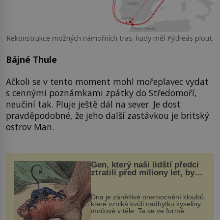
Rekonstrukce možných námořních tras, kudy měl Pýtheás plout.
Bájné Thule
Ačkoli se v tento moment mohl mořeplavec vydat
s cennými poznámkami zpátky do Středomoří,
neučiní tak. Pluje ještě dál na sever. Je dost
pravděpodobné, že jeho další zastávkou je britský
ostrov Man.
Gen, který naši lidští předci
ztratili před miliony let, by
mohl pomoci s léčbou
„nemoci králů“
Dna je zánětlivé onemocnění kloubů,
které vzniká kvůli nadbytku kyseliny
močové v těle. Ta se ve formě
krystalků ukládá v blízkosti kloubů,