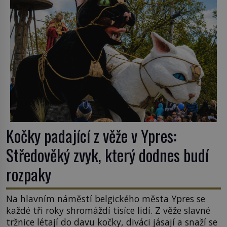
k Židům, nemá se Řím čím chlubit. […]
Kočky padající z věže v Ypres:
Středověký zvyk, který dodnes budí
rozpaky
Na hlavním náměstí belgického města Ypres se
každé tři roky shromáždí tisíce lidí. Z věže slavné
tržnice létají do davu kočky, diváci jásají a snaží se