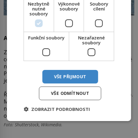
Nezbytně
Výkonové
Soubory
nutné
soubory
cílení
soubory
Popsal Pýtheás moře z ker několik staletí před naším
letopočtem?
Až moc fantastických zpráv
Funkční soubory
Nezařazené
soubory
Zda jsou zápisy Pýthya reálné a opravdu popisují
cestu až do Arktidy, s jistotou říci nemůžeme. Jisté
není ano to, jak se mořeplavec vrátil do Messalie.
Pěšky z Germánie? Nebo na lodích z Baltu? Jedno
VŠE PŘIJMOUT
je však jisté.
VŠE ODMÍTNOUT
Řekové získali poznatky, o nichž se jim ani nesnilo.
Možná právě díky tomu, že byly pro běžné Řeky
něčím jen těžko uvěřitelným, raději dobrodruha
ZOBRAZIT PODROBNOSTI
označili za pohádkáře.
Foto: Shutterstock, Wikimedia.