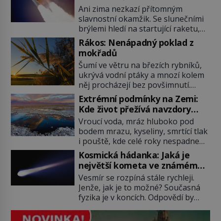
nejslavnějších raketoplánů
Ani zima nezkazí přítomným
slavnostní okamžik. Se slunečními
brýlemi hledí na startující raketu,
která má do vesmíru vynést kromě
Rákos: Nenápadný poklad z
posádky také obyčejnou učitelku.
mokřadů
Po několika sekundách všem
Šumí ve větru na březích rybníků,
ztuhnou úsměvy, stroj totiž
ukrývá vodní ptáky a mnozí kolem
exploduje. Jejich konstrukce není
něj procházejí bez povšimnutí.
z levného kraje, daňové poplatníky
Přesto právě rákos pomáhal stavět
stojí miliardy dolarů. Na druhou
Extrémní podmínky na Zemi:
domy, vyrábět lodě, zapisovat první
stranu zvládnou jen představitelné
Kde život přežívá navzdory
texty a inspiroval řadu pověstí.
věci. Na malé kousky Název:
všemu
Vroucí voda, mráz hluboko pod
Tato skromná, ale užitečná
Columbia První […]
bodem mrazu, kyseliny, smrtící tlak
rostlina provází člověka už tisíce
i pouště, kde celé roky nespadne
let. Většina lidí vnímá rákos jen jako
jediná kapka deště. Na první
obyčejnou kulisu letního koupání.
Kosmická hádanka: Jaká je
pohled místa, kde nemůže
Stačí se však podívat […]
největší kometa ve známém
existovat vůbec nic. Přesto právě
vesmíru?
Vesmír se rozpíná stále rychleji.
tady vědci objevují organismy,
Jenže, jak je to možné? Současná
které posouvají hranice života.
fyzika je v koncích. Odpovědí by
Každý nový nález mění naše
mohla být hypotetická temná
představy o tom, co všechno
energie. Právě na tu se zaměří
dokáže příroda a napovídá, kde