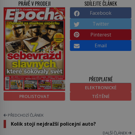
PRÁVĚ V PRODEJI
SDÍLEJTE ČLÁNEK
Facebook
Twitter
Pinterest
Email
PŘEDPLATNÉ
ELEKTRONICKÉ
PROLISTOVAT
TIŠTĚNÉ
PŘEDCHOZÍ ČLÁNEK
Kolik stojí nejdražší policejní auto?
DALŠÍ ČLÁNEK