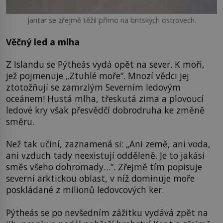
Jantar se zřejmě těžil přímo na britských ostrovech.
Věčný led a mlha
Z Islandu se Pýtheás vydá opět na sever. K moři,
jež pojmenuje „Ztuhlé moře“. Mnozí vědci jej
ztotožňují se zamrzlým Severním ledovým
oceánem! Hustá mlha, třeskutá zima a plovoucí
ledové kry však přesvědčí dobrodruha ke změně
směru.
Než tak učiní, zaznamená si: „Ani země, ani voda,
ani vzduch tady neexistují odděleně. Je to jakási
směs všeho dohromady…“. Zřejmě tím popisuje
severní arktickou oblast, v níž dominuje moře
poskládané z milionů ledovcových ker.
Pýtheás se po nevšedním zážitku vydává zpět na