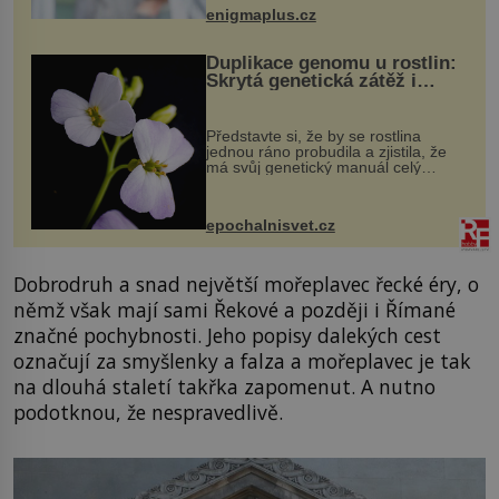
když při transplantaci nepřijímám...
enigmaplus.cz
Duplikace genomu u rostlin:
Skrytá genetická zátěž i
evoluční výhoda
Představte si, že by se rostlina
jednou ráno probudila a zjistila, že
má svůj genetický manuál celý
dvakrát. Přesně to se občas v
přírodě stane – a podle nového
výzkumu to může být pro druhy
epochalnisvet.cz
vstupenka...
Dobrodruh a snad největší mořeplavec řecké éry, o
němž však mají sami Řekové a později i Římané
značné pochybnosti. Jeho popisy dalekých cest
označují za smyšlenky a falza a mořeplavec je tak
na dlouhá staletí takřka zapomenut. A nutno
podotknou, že nespravedlivě.