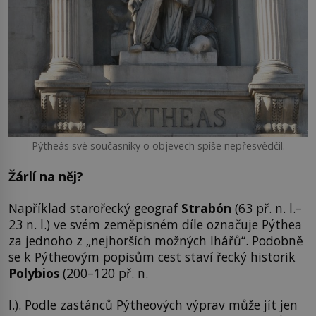
Pýtheás své současníky o objevech spíše nepřesvědčil.
Žárlí na něj?
Například starořecký geograf
Strabón
(63 př. n. l.–
23 n. l.) ve svém zeměpisném díle označuje Pýthea
za jednoho z „nejhorších možných lhářů“. Podobně
se k Pýtheovým popisům cest staví řecký historik
Polybios
(200–120 př. n.
l.). Podle zastánců Pýtheových výprav může jít jen