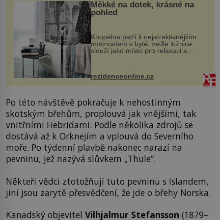
Měkké na dotek, krásné na
pohled
Koupelna patří k nejatraktivnějším
místnostem v bytě, vedle ložnice
slouží jako místo pro relaxaci a
odpočinek. Koupelnový textil –
ručníky, osušky a koberečky –
mohou jako mávnutím kouzelného
rezidenceonline.cz
proutku...
Po této návštěvě pokračuje k nehostinným
skotským břehům, proplouvá jak vnějšími, tak
vnitřními Hebridami. Podle několika zdrojů se
dostává až k Orknejím a vplouvá do Severního
moře. Po týdenní plavbě nakonec narazí na
pevninu, jež nazývá slůvkem „Thule“.
Někteří vědci ztotožňují tuto pevninu s Islandem,
jiní jsou zarytě přesvědčení, že jde o břehy Norska.
Kanadský objevitel
Vilhjalmur Stefansson
(1879–