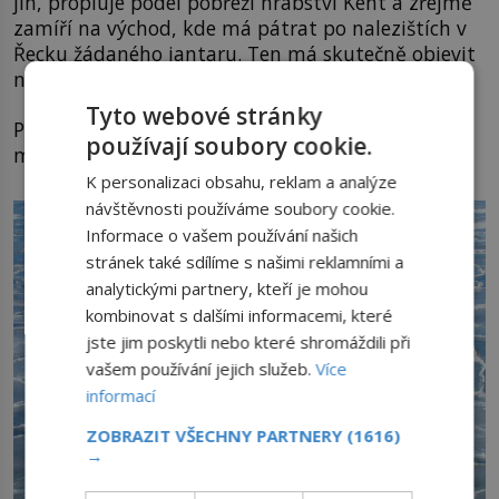
jih, propluje podél pobřeží hrabství Kent a zřejmě
zamíří na východ, kde má pátrat po nalezištích v
Řecku žádaného jantaru. Ten má skutečně objevit
na ostrově Helgoland u dnešního Dánska.
Tyto webové stránky
Podle další verze se ještě vypraví do Baltského
používají soubory cookie.
moře a následně zpět do Středomoří.
K personalizaci obsahu, reklam a analýze
návštěvnosti používáme soubory cookie.
Informace o vašem používání našich
stránek také sdílíme s našimi reklamními a
analytickými partnery, kteří je mohou
kombinovat s dalšími informacemi, které
jste jim poskytli nebo které shromáždili při
vašem používání jejich služeb.
Více
informací
ZOBRAZIT VŠECHNY PARTNERY
(1616)
→