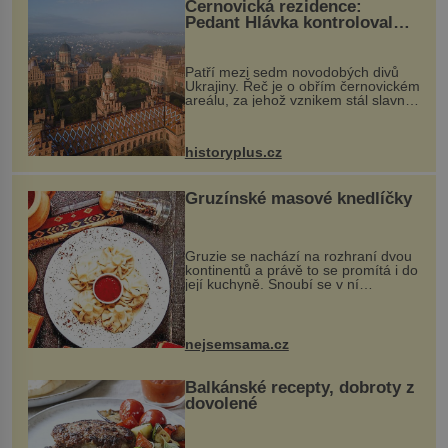
Černovická rezidence:
Pedant Hlávka kontroloval
každou cihlu
Patří mezi sedm novodobých divů
Ukrajiny. Řeč je o obřím černovickém
areálu, za jehož vznikem stál slavný
český architekt Josef Hlávka. Ten si
na něm dal mimořádně záležet. Jeho
stavební plány by při ...
historyplus.cz
Gruzínské masové knedlíčky
Gruzie se nachází na rozhraní dvou
kontinentů a právě to se promítá i do
její kuchyně. Snoubí se v ní
evropské a asijské chutě a díky tomu
vznikají rozmanité a chuťově bohaté
pokrmy, které rozhodně st...
nejsemsama.cz
Balkánské recepty, dobroty z
dovolené