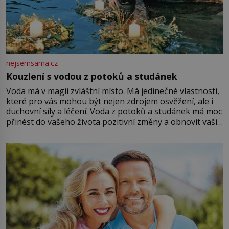
nejsemsama.cz
Kouzlení s vodou z potoků a studánek
Voda má v magii zvláštní místo. Má jedinečné vlastnosti,
které pro vás mohou být nejen zdrojem osvěžení, ale i
duchovní síly a léčení. Voda z potoků a studánek má moc
přinést do vašeho života pozitivní změny a obnovit vaši
energii. Využitím těchto přírodních zdrojů v magii
můžete obohatit své rituály a přinést do svého života
větší harmonii a klid. Je důležité