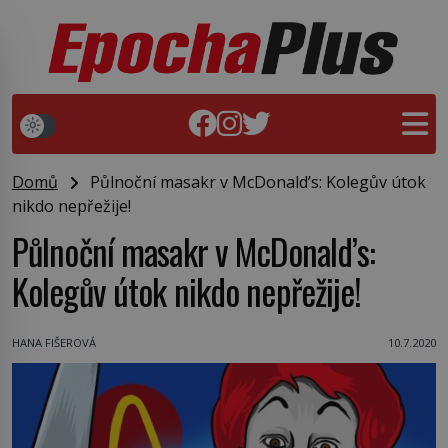
Domů
Půlnoční masakr v McDonald’s: Kolegův útok
nikdo nepřežije!
Půlnoční masakr v McDonald’s:
Kolegův útok nikdo nepřežije!
HANA FIŠEROVÁ
10.7.2020