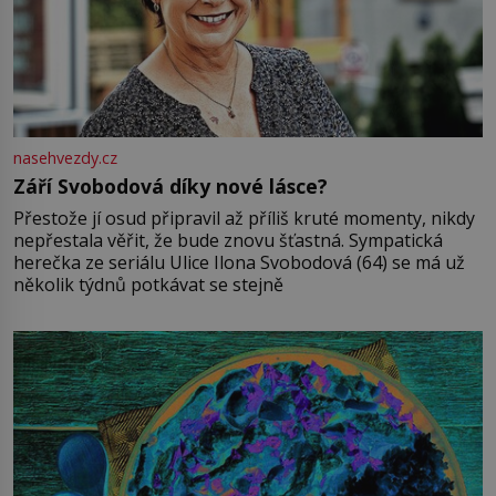
nasehvezdy.cz
Září Svobodová díky nové lásce?
Přestože jí osud připravil až příliš kruté momenty, nikdy
nepřestala věřit, že bude znovu šťastná. Sympatická
herečka ze seriálu Ulice Ilona Svobodová (64) se má už
několik týdnů potkávat se stejně