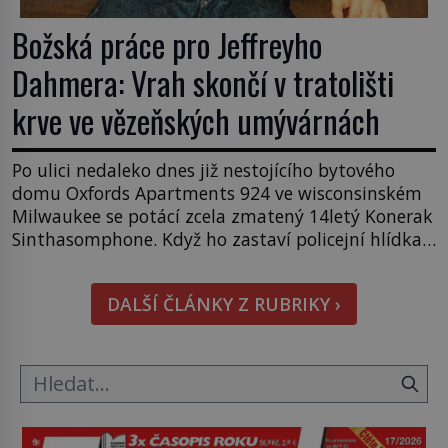
Božská práce pro Jeffreyho
Dahmera: Vrah skončí v tratolišti
krve ve vězeňských umývárnách
Po ulici nedaleko dnes již nestojícího bytového
domu Oxfords Apartments 924 ve wisconsinském
Milwaukee se potácí zcela zmatený 14letý Konerak
Sinthasomphone. Když ho zastaví policejní hlídka,
ochable jí nadiktuje adresu „jeho kamaráda“.
Strážníci ho dopraví zpět do udaného bytu. Oním
DALŠÍ ČLÁNKY Z RUBRIKY ›
„kamarádem“ je ovšem jeden z nejslavnějších
vrahů, Jeffrey Dahmer (1960–1994). Je 27. května
1991. […]