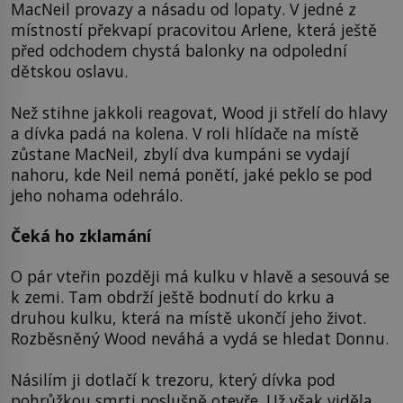
MacNeil provazy a násadu od lopaty. V jedné z
místností překvapí pracovitou Arlene, která ještě
před odchodem chystá balonky na odpolední
dětskou oslavu.
Než stihne jakkoli reagovat, Wood ji střelí do hlavy
a dívka padá na kolena. V roli hlídače na místě
zůstane MacNeil, zbylí dva kumpáni se vydají
nahoru, kde Neil nemá ponětí, jaké peklo se pod
jeho nohama odehrálo.
Čeká ho zklamání
O pár vteřin později má kulku v hlavě a sesouvá se
k zemi. Tam obdrží ještě bodnutí do krku a
druhou kulku, která na místě ukončí jeho život.
Rozběsněný Wood neváhá a vydá se hledat Donnu.
Násilím ji dotlačí k trezoru, který dívka pod
pohrůžkou smrti poslušně otevře. Už však viděla