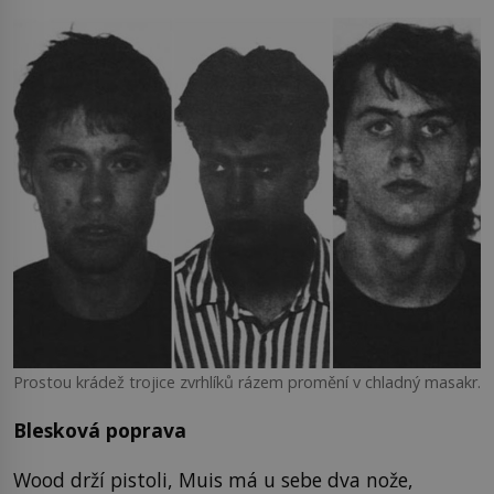
Prostou krádež trojice zvrhlíků rázem promění v chladný masakr.
Blesková poprava
Wood drží pistoli, Muis má u sebe dva nože,