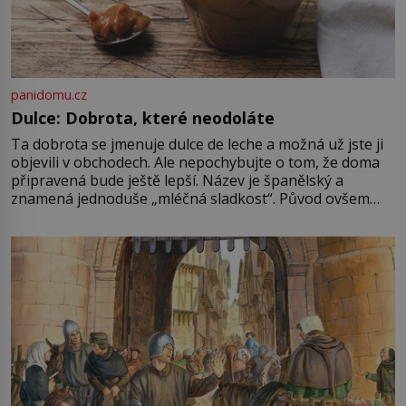
panidomu.cz
Dulce: Dobrota, které neodoláte
Ta dobrota se jmenuje dulce de leche a možná už jste ji
objevili v obchodech. Ale nepochybujte o tom, že doma
připravená bude ještě lepší. Název je španělský a
znamená jednoduše „mléčná sladkost“. Původ ovšem
není úplně jednoznačný, o autorství této receptury se
pře hned několik latinskoamerických zemí a k tomu
Francie, kde se traduje,