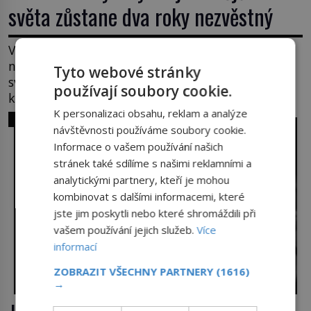
světa zůstane dva roky nezvěstný
V pondělí 21. srpna 1911 visí v pařížském Louvru
na zdi prázdné háky. Obraz, který dnes zná celý
Tyto webové stránky
svět, je pryč. Zpočátku si nikdo nemyslí, že jde o
používají soubory cookie.
krádež. Zaměstnanci jsou přesvědčeni, že Mona
Lisa je jen v restaurátorské dílně nebo u fotografa.
K personalizaci obsahu, reklam a analýze
SVĚT ZLOČINU
Když se ukáže pravda, propukne jeden z největších
návštěvnosti používáme soubory cookie.
honů na zloděje v […]
Informace o vašem používání našich
stránek také sdílíme s našimi reklamními a
analytickými partnery, kteří je mohou
kombinovat s dalšími informacemi, které
jste jim poskytli nebo které shromáždili při
vašem používání jejich služeb.
Více
informací
ZOBRAZIT VŠECHNY PARTNERY
(1616)
→