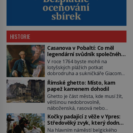
HISTORIE
Casanova v Pobaltí: Co měl
legendární svůdník společného
se svobodnými zednáři?
V roce 1764 byste mohli na
lotyšských plážích potkat
dobrodruha a sukničkáře Giacoma
Casanovu. Jeho cesta k Baltskému
Římské ghetto: Místo, kam
moři však nebyla turistickým
papež kamenem dohodil
výletem, ale ryze pracovní cestou
Ghetto je část města, kde musí žít,
se zištnými úmysly. Jaký cíl
většinou nedobrovolně,
Casanova sledoval, když se
náboženská, rasová nebo
například procházel uličkami
národnostní menšina obyvatel.
lotyšské Rigy? Casanova v Pobaltí
Kočky padající z věže v Ypres:
Bohaté historické zkušenosti mají s
kontaktoval tamní zednářské lóže.
Středověký zvyk, který dodnes
takovým životem Židé. Už od
Nebyl v této oblasti žádným
budí rozpaky
Na hlavním náměstí belgického
středověku jsou totiž v každou
nováčkem, protože do zednářské