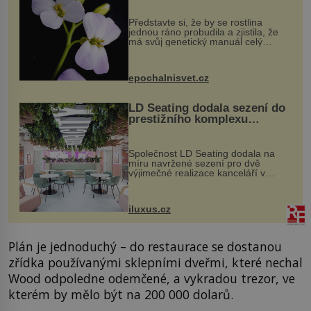
Představte si, že by se rostlina
jednou ráno probudila a zjistila, že
má svůj genetický manuál celý
dvakrát. Přesně to se občas v
přírodě stane – a podle nového
výzkumu to může být pro druhy
epochalnisvet.cz
vstupenka...
LD Seating dodala sezení do
prestižního komplexu
MediaCityUK v Salfordu
Společnost LD Seating dodala na
míru navržené sezení pro dvě
výjimečné realizace kanceláří v
areálu MediaCityUK v anglickém
Salfordu – konkrétně do budov Blue
Tower a Orange Tower. Komplex
iluxus.cz
budov Media...
Plán je jednoduchý – do restaurace se dostanou
zřídka používanými sklepními dveřmi, které nechal
Wood odpoledne odemčené, a vykradou trezor, ve
kterém by mělo být na 200 000 dolarů.