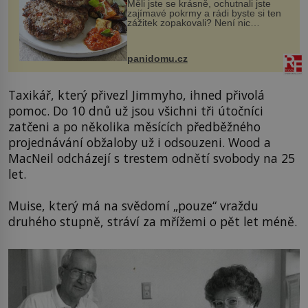
Měli jste se krásně, ochutnali jste
zajímavé pokrmy a rádi byste si ten
zážitek zopakovali? Není nic
snazšího. Pljeskavica (10 porcí)
Možná jste ji ochutnali na dovolené v
bývalé Jugoslávii, lze ji vi...
panidomu.cz
Taxikář, který přivezl Jimmyho, ihned přivolá
pomoc. Do 10 dnů už jsou všichni tři útočníci
zatčeni a po několika měsících předběžného
projednávání obžaloby už i odsouzeni. Wood a
MacNeil odcházejí s trestem odnětí svobody na 25
let.
Muise, který má na svědomí „pouze“ vraždu
druhého stupně, stráví za mřížemi o pět let méně.