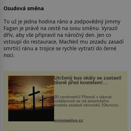
Osudová směna
To už je jedna hodina ráno a zodpovědný Jimmy
Fagan je právě na cestě na svou směnu. Vyrazil
dřív, aby vše připravil na náročný den. Jen co
vstoupí do restaurace, MacNeil mu zezadu zasadí
smrtící ránu a trojice se rychle vytratí do černé
noci.
Utržený kus skály se zastavil
těsně před kostelem!
Ochránila ho boží síla?
30 centimetrů! Přesně v takové
vzdálenosti se od amerického
kostela zastavil obrovský 20tunový
balvan, který se v květnu 2014
nečekaně odtrhl od nedaleké skály
při její demolici. Podle místních stojí
enigmaplus.cz
...