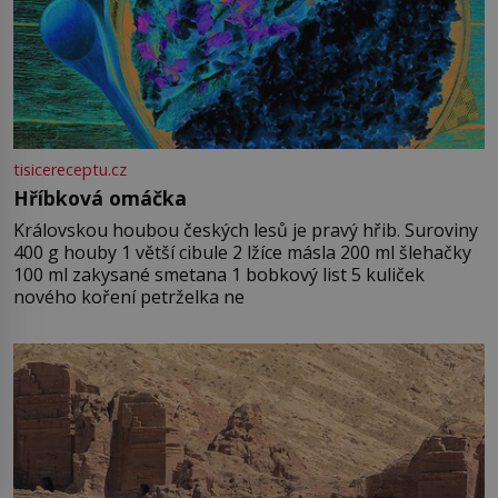
tisicereceptu.cz
Hříbková omáčka
Královskou houbou českých lesů je pravý hřib. Suroviny
400 g houby 1 větší cibule 2 lžíce másla 200 ml šlehačky
100 ml zakysané smetana 1 bobkový list 5 kuliček
nového koření petrželka ne