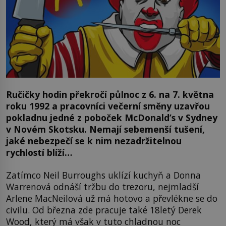
Ručičky hodin překročí půlnoc z 6. na 7. května
roku 1992 a pracovníci večerní směny uzavřou
pokladnu jedné z poboček McDonald’s v Sydney
v Novém Skotsku. Nemají sebemenší tušení,
jaké nebezpečí se k nim nezadržitelnou
rychlostí blíží…
Zatímco Neil Burroughs uklízí kuchyň a Donna
Warrenová odnáší tržbu do trezoru, nejmladší
Arlene MacNeilová už má hotovo a převlékne se do
civilu. Od března zde pracuje také 18letý Derek
Wood, který má však v tuto chladnou noc