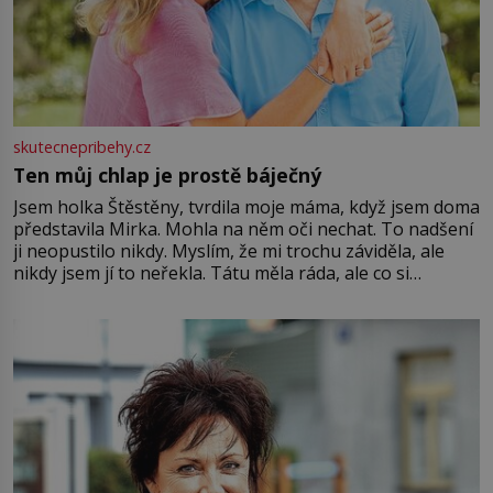
skutecnepribehy.cz
Ten můj chlap je prostě báječný
Jsem holka Štěstěny, tvrdila moje máma, když jsem doma
představila Mirka. Mohla na něm oči nechat. To nadšení
ji neopustilo nikdy. Myslím, že mi trochu záviděla, ale
nikdy jsem jí to neřekla. Tátu měla ráda, ale co si
pamatuji, tak jsme s Mirkem byli zamilovaní mnohem víc.
Jsme spolu moc rádi Tehdy byla jiná doba, když