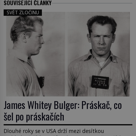
SOUVISEJÍCÍ ČLÁNKY
SVĚT ZLOČINU
James Whitey Bulger: Práskač, co
šel po práskačích
Dlouhé roky se v USA drží mezi desítkou