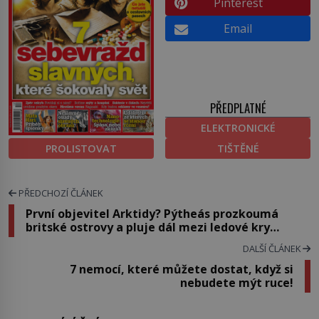
Pinterest
Email
PŘEDPLATNÉ
ELEKTRONICKÉ
PROLISTOVAT
TIŠTĚNÉ
PŘEDCHOZÍ ČLÁNEK
První objevitel Arktidy? Pýtheás prozkoumá
britské ostrovy a pluje dál mezi ledové kry…
DALŠÍ ČLÁNEK
7 nemocí, které můžete dostat, když si
nebudete mýt ruce!