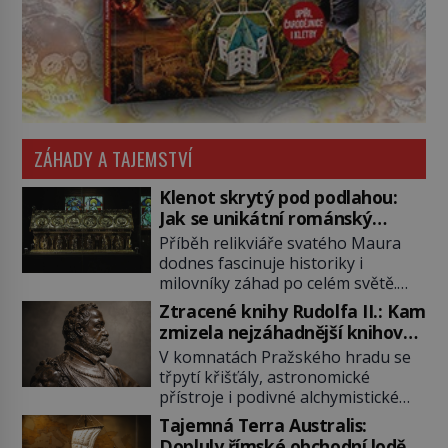
ZÁHADY A TAJEMSTVÍ
Klenot skrytý pod podlahou:
Jak se unikátní románský
poklad dostal do zapadlého
Příběh relikviáře svatého Maura
Bečova?
dodnes fascinuje historiky i
milovníky záhad po celém světě.
Tato románská zlatnická památka
Ztracené knihy Rudolfa II.: Kam
ze 13. století je po českých
zmizela nejzáhadnější knihovna
korunovačních klenotech druhým
Evropy?
V komnatách Pražského hradu se
nejcennějším movitým majetkem v
třpytí křišťály, astronomické
České republice. Přestože byl
přístroje i podivné alchymistické
klenot v roce 1985 po dramatickém
rukopisy. Císař Rudolf II.
pátrání kriminalistů úspěšně
Tajemná Terra Australis:
shromažďuje vše, co souvisí s
nalezen, jeho minulost stále
Dopluly římské obchodní lodě