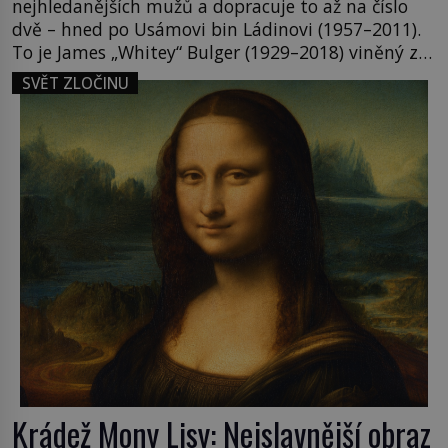
nejhledanějších mužů a dopracuje to až na číslo
dvě – hned po Usámovi bin Ládinovi (1957–2011).
To je James „Whitey“ Bulger (1929–2018) viněný ze
spoluúčasti na 19 vraždách, vydírání a lichvy. A
SVĚT ZLOČINU
samozřejmě, krom toho je ještě drogový dealer,
který neváhá odstranit z cesty všechny práskače,
zatímco […]
Krádež Mony Lisy: Nejslavnější obraz