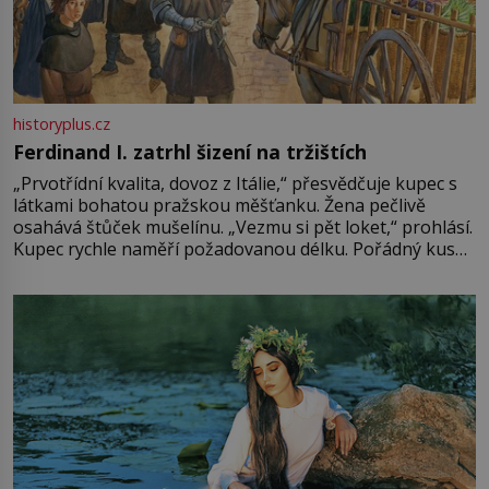
historyplus.cz
Ferdinand I. zatrhl šizení na tržištích
„Prvotřídní kvalita, dovoz z Itálie,“ přesvědčuje kupec s
látkami bohatou pražskou měšťanku. Žena pečlivě
osahává štůček mušelínu. „Vezmu si pět loket,“ prohlásí.
Kupec rychle naměří požadovanou délku. Pořádný kus
mu přitom zůstane za prsty… „Na šaty ho bude málo,
milostpaní. Stačí jenom na sukni,“ zhodnotí švadlena
množství růžového mušelínu. „Ošidili vás, podívejte.“
Vezme do ruky dřevěnou