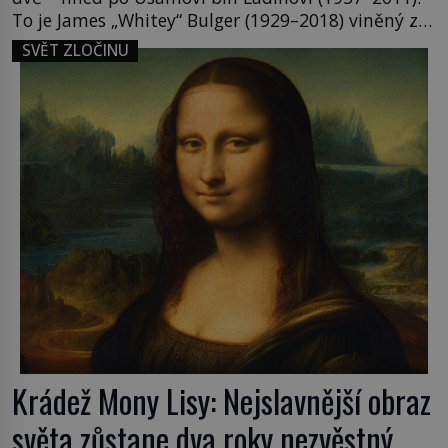
To je James „Whitey“ Bulger (1929–2018) viněný ze
spoluúčasti na 19 vraždách, vydírání a lichvy. A
SVĚT ZLOČINU
samozřejmě, krom toho je ještě drogový dealer,
který neváhá odstranit z cesty všechny práskače,
zatímco […]
Krádež Mony Lisy: Nejslavnější obraz
světa zůstane dva roky nezvěstný