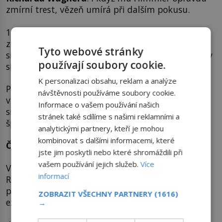
zmírní trest, vězeň umírá při dalším pokusu.
11. května 1942 dostane říšský vůdce SS další
zprávu o pokusech, jak se tělo přizpůsobuje
Tyto webové stránky
snižování atmosférického tlaku. Další experimenty
používají soubory cookie.
simulují padákový seskok z výšky 14 km.
K personalizaci obsahu, reklam a analýze
Pod drobnohled si Rascher vezme i vznik
návštěvnosti používáme soubory cookie.
vzduchových embolií, které se stávají příčinou
Informace o vašem používání našich
smrti. K některým pokusům pozve i Himmlera a
stránek také sdílíme s našimi reklamními a
špičky SS.
analytickými partnery, kteří je mohou
kombinovat s dalšími informacemi, které
Čtyři propuštění
jste jim poskytli nebo které shromáždili při
vašem používání jejich služeb.
Více
V červenci 1942 uvítá Himmler lékaře Raschera a
informací
Romberga ve voze svého salonního vlaku. Při té
příležitosti jsou propuštěni čtyři vězni, kteří se
ZOBRAZIT VŠECHNY PARTNERY
(1616)
experimentů zúčastnili:
→