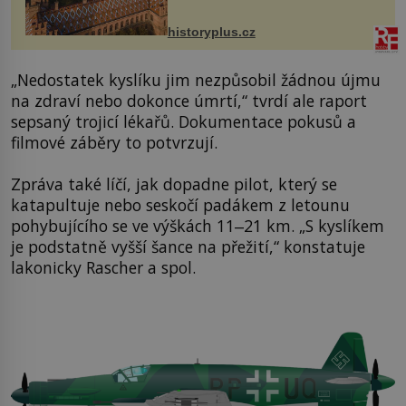
na něm dal mimořádně záležet. Jeho
stavební plány by při ...
historyplus.cz
„Nedostatek kyslíku jim nezpůsobil žádnou újmu
na zdraví nebo dokonce úmrtí,“ tvrdí ale raport
sepsaný trojicí lékařů. Dokumentace pokusů a
filmové záběry to potvrzují.
Zpráva také líčí, jak dopadne pilot, který se
katapultuje nebo seskočí padákem z letounu
pohybujícího se ve výškách 11‒21 km. „S kyslíkem
je podstatně vyšší šance na přežití,“ konstatuje
lakonicky Rascher a spol.