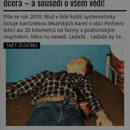
dcera – a sousedi o všem vědí!
Píše se rok 2010. Muž v bílé košili systematicky
listuje kartotékou lékařských karet v obci Pinheiro
ležící asi 20 kilometrů od farmy s podivínským
majitelem. Něco tu nesedí. Ledaže… Ledaže by ta
mladá dívka z farmy byla ne manželkou, ale
SVĚT ZLOČINU
dcerou – a všechny ty děti byly zplozené v incestu.
Na sociálním odboru jednoho z […]