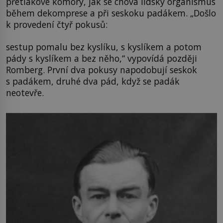
přetlakové komory, jak se chová lidský organismus
během dekomprese a při seskoku padákem. „Došlo
k provedení čtyř pokusů:
sestup pomalu bez kyslíku, s kyslíkem a potom
pády s kyslíkem a bez něho,“ vypovídá později
Romberg. První dva pokusy napodobují seskok
s padákem, druhé dva pád, když se padák
neotevře.