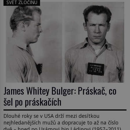
SVĚT ZLOČINU
James Whitey Bulger: Práskač, co
šel po práskačích
Dlouhé roky se v USA drží mezi desítkou
nejhledanějších mužů a dopracuje to až na číslo
dvě – hned po Usámovi bin Ládinovi (1957–2011).