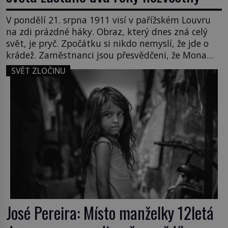
V pondělí 21. srpna 1911 visí v pařížském Louvru
na zdi prázdné háky. Obraz, který dnes zná celý
svět, je pryč. Zpočátku si nikdo nemyslí, že jde o
krádež. Zaměstnanci jsou přesvědčeni, že Mona
Lisa je jen v restaurátorské dílně nebo u fotografa.
SVĚT ZLOČINU
Když se ukáže pravda, propukne jeden z největších
honů na zloděje v […]
José Pereira: Místo manželky 12letá