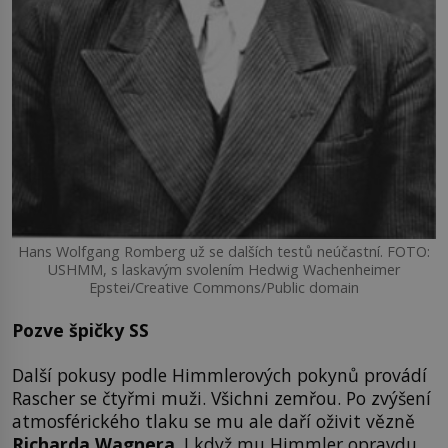
Hans Wolfgang Romberg už se dalších testů neúčastní. FOTO:
USHMM, s laskavým svolením Hedwig Wachenheimer
Epstei/Creative Commons/Public domain
Pozve špičky SS
Další pokusy podle Himmlerových pokynů provádí
Rascher se čtyřmi muži. Všichni zemřou. Po zvýšení
atmosférického tlaku se mu ale daří oživit vězně
Richarda Wagnera
. I když mu Himmler opravdu