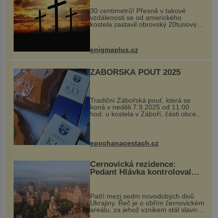
30 centimetrů! Přesně v takové
vzdálenosti se od amerického
kostela zastavil obrovský 20tunový
balvan, který se v květnu 2014
nečekaně odtrhl od nedaleké skály
při její demolici. Podle místních stojí
enigmaplus.cz
...
ZÁBOŘSKÁ POUŤ 2025
Tradiční Zábořská pouť, která se
koná v neděli 7.9.2025 od 11:00
hod. u kostela v Záboří, části obce
Kly u Mělníka. V programu naleznete
komentovanou prohlídku kostela,
dobovou hudbu, řemesla, atrakce...
epochanacestach.cz
Černovická rezidence:
Pedant Hlávka kontroloval
každou cihlu
Patří mezi sedm novodobých divů
Ukrajiny. Řeč je o obřím černovickém
areálu, za jehož vznikem stál slavný
český architekt Josef Hlávka. Ten si