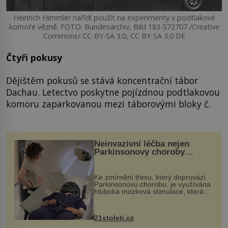
Heinrich Himmler nařídí použít na experimenty v podtlakové
komoře vězně. FOTO: Bundesarchiv, Bild 183-S72707 /Creative
Commons/ CC-BY-SA 3.0, CC BY-SA 3.0 DE
Čtyři pokusy
Dějištěm pokusů se stává koncentrační tábor
Dachau. Letectvo poskytne pojízdnou podtlakovou
komoru zaparkovanou mezi táborovými bloky č.
Neinvazivní léčba nejen
Parkinsonovy choroby
pomocí ultrazvukové
„helmy“
Ke zmírnění třesu, který doprovází
Parkinsonovu chorobu, je využívána
hluboká mozková stimulace, která
však vyžaduje vysoce invazivní
zákrok. Ultrazvuk zase není vhodný
k dostatečně přesnému zacílení ...
21stoleti.cz