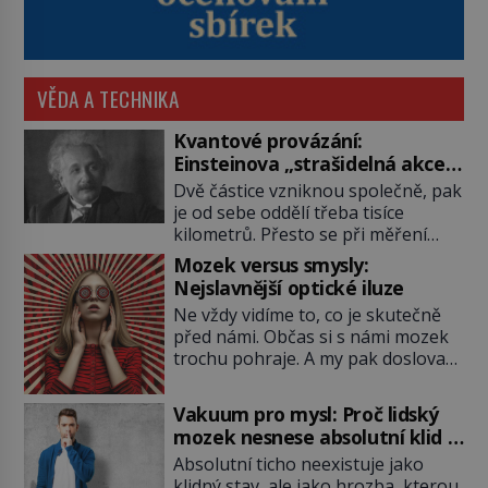
VĚDA A TECHNIKA
Kvantové provázání:
Einsteinova „strašidelná akce
na dálku“ dál mate i fascinuje
Dvě částice vzniknou společně, pak
vědce
je od sebe oddělí třeba tisíce
kilometrů. Přesto se při měření
chovají, jako by mezi nimi
Mozek versus smysly:
existovalo neviditelné pouto. Albert
Nejslavnější optické iluze
Einstein tomu s jistou dávkou
Ne vždy vidíme to, co je skutečně
ironie říká „strašidelná akce na
před námi. Občas si s námi mozek
dálku“ a dlouhá desetiletí věří, že
trochu pohraje. A my pak doslova
musí existovat jednodušší
nevěříme vlastním očím! Jak
vysvětlení. Moderní experimenty
vznikají ty nejpodivnější optické
však ukazují, že kvantový svět
Vakuum pro mysl: Proč lidský
iluze? Soustřeď se na to hlavní!
funguje jinak, než […]
mozek nesnese absolutní klid a
TROXLERŮV EFEKT Náš mozek
začne si vymýšlet horory
Absolutní ticho neexistuje jako
zvládne zpracovat hodně informací.
klidný stav, ale jako hrozba, kterou