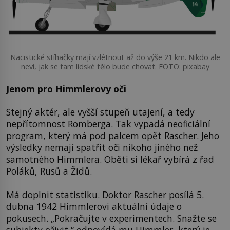
Nacistické stíhačky mají vzlétnout až do výše 21 km. Nikdo ale
neví, jak se tam lidské tělo bude chovat. FOTO: pixabay
Jenom pro Himmlerovy oči
Stejný aktér, ale vyšší stupeň utajení, a tedy
nepřítomnost Romberga. Tak vypadá neoficiální
program, který má pod palcem opět Rascher. Jeho
výsledky nemají spatřit oči nikoho jiného než
samotného Himmlera. Oběti si lékař vybírá z řad
Poláků, Rusů a Židů.
Má doplnit statistiku. Doktor Rascher posílá 5.
dubna 1942 Himmlerovi aktuální údaje o
pokusech. „Pokračujte v experimentech. Snažte se
subjekty oživit,“ odpovídá mu Himmler, který je