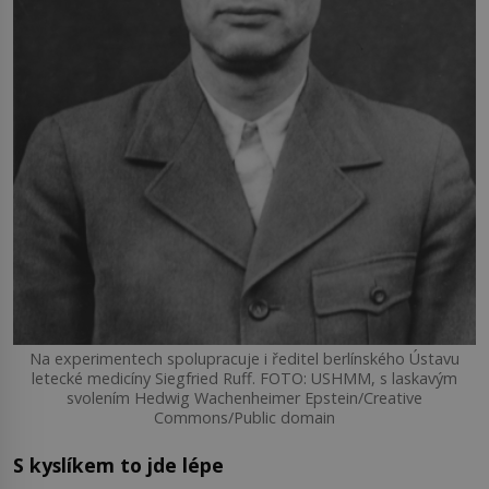
Na experimentech spolupracuje i ředitel berlínského Ústavu
letecké medicíny Siegfried Ruff. FOTO: USHMM, s laskavým
svolením Hedwig Wachenheimer Epstein/Creative
Commons/Public domain
S kyslíkem to jde lépe