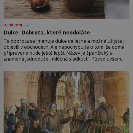
panidomu.cz
Dulce: Dobrota, které neodoláte
Ta dobrota se jmenuje dulce de leche a možná už jste ji
objevili v obchodech. Ale nepochybujte o tom, že doma
připravená bude ještě lepší. Název je španělský a
znamená jednoduše „mléčná sladkost“. Původ ovšem
není úplně jednoznačný, o autorství této receptury se
pře hned několik latinskoamerických zemí a k tomu
Francie, kde se traduje,