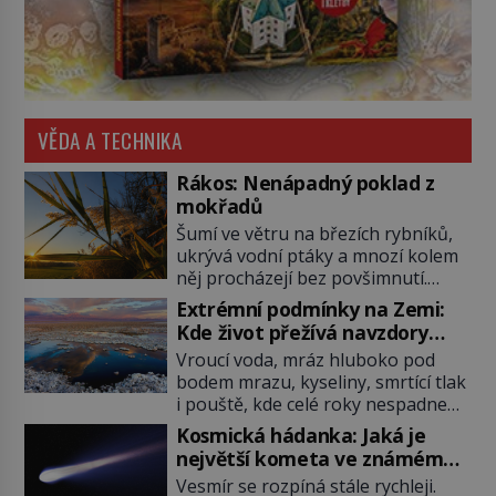
VĚDA A TECHNIKA
Rákos: Nenápadný poklad z
mokřadů
Šumí ve větru na březích rybníků,
ukrývá vodní ptáky a mnozí kolem
něj procházejí bez povšimnutí.
Přesto právě rákos pomáhal stavět
Extrémní podmínky na Zemi:
domy, vyrábět lodě, zapisovat první
Kde život přežívá navzdory
texty a inspiroval řadu pověstí.
všemu
Vroucí voda, mráz hluboko pod
Tato skromná, ale užitečná
bodem mrazu, kyseliny, smrtící tlak
rostlina provází člověka už tisíce
i pouště, kde celé roky nespadne
let. Většina lidí vnímá rákos jen jako
jediná kapka deště. Na první
obyčejnou kulisu letního koupání.
Kosmická hádanka: Jaká je
pohled místa, kde nemůže
Stačí se však podívat […]
největší kometa ve známém
existovat vůbec nic. Přesto právě
vesmíru?
Vesmír se rozpíná stále rychleji.
tady vědci objevují organismy,