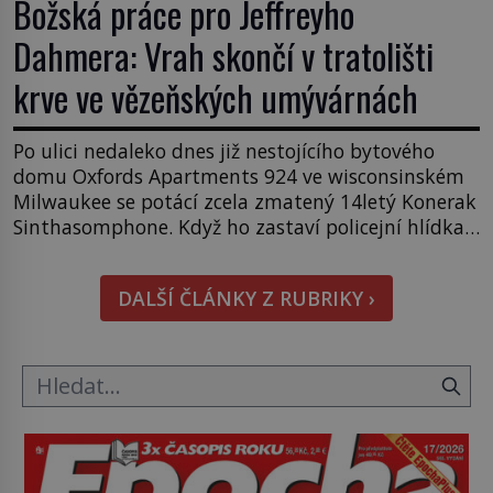
Božská práce pro Jeffreyho
Dahmera: Vrah skončí v tratolišti
krve ve vězeňských umývárnách
Po ulici nedaleko dnes již nestojícího bytového
domu Oxfords Apartments 924 ve wisconsinském
Milwaukee se potácí zcela zmatený 14letý Konerak
Sinthasomphone. Když ho zastaví policejní hlídka,
ochable jí nadiktuje adresu „jeho kamaráda“.
Strážníci ho dopraví zpět do udaného bytu. Oním
DALŠÍ ČLÁNKY Z RUBRIKY ›
„kamarádem“ je ovšem jeden z nejslavnějších
vrahů, Jeffrey Dahmer (1960–1994). Je 27. května
1991. […]