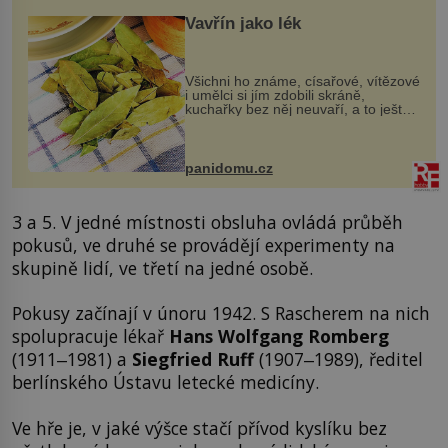
Vavřín jako lék
Všichni ho známe, císařové, vítězové
i umělci si jím zdobili skráně,
kuchařky bez něj neuvaří, a to ještě
nevíte, že bobkový list může výrazně
zmírnit některé naše neduhy.
Obsahuje v malém množství ně...
panidomu.cz
3 a 5. V jedné místnosti obsluha ovládá průběh
pokusů, ve druhé se provádějí experimenty na
skupině lidí, ve třetí na jedné osobě.
Pokusy začínají v únoru 1942. S Rascherem na nich
spolupracuje lékař
Hans Wolfgang Romberg
(1911‒1981) a
Siegfried Ruff
(1907‒1989), ředitel
berlínského Ústavu letecké medicíny.
Ve hře je, v jaké výšce stačí přívod kyslíku bez