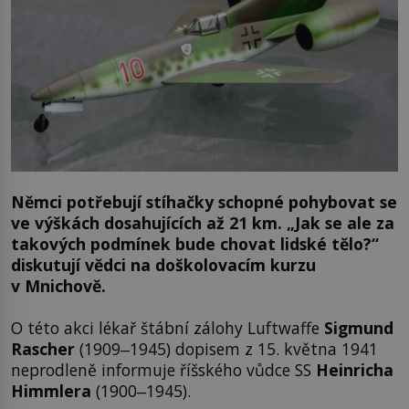
Němci potřebují stíhačky schopné pohybovat se
ve výškách dosahujících až 21 km. „Jak se ale za
takových podmínek bude chovat lidské tělo?“
diskutují vědci na doškolovacím kurzu
v Mnichově.
O této akci lékař štábní zálohy Luftwaffe
Sigmund
Rascher
(1909‒1945) dopisem z 15. května 1941
neprodleně informuje říšského vůdce SS
Heinricha
Himmlera
(1900‒1945).