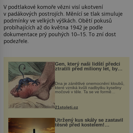
V podtlakové komoře vězni visí ukotvení
v padákových postrojích. Měnící se tlak simuluje
podmínky ve velkých výškách. Obětí pokusů
probíhajících až do května 1942 je podle
dokumentace prý pouhých 10‒15. To zní dost
podezřele.
Gen, který naši lidští předci
ztratili před miliony let, by
mohl pomoci s léčbou
„nemoci králů“
Dna je zánětlivé onemocnění kloubů,
které vzniká kvůli nadbytku kyseliny
močové v těle. Ta se ve formě
krystalků ukládá v blízkosti kloubů,
nejčastěji přitom postihuje palce na
nohou, a způsobuje bole...
21stoleti.cz
Utržený kus skály se zastavil
těsně před kostelem!
Ochránila ho boží síla?