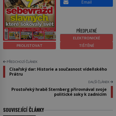
Email
PŘEDPLATNÉ
ELEKTRONICKÉ
PROLISTOVAT
TIŠTĚNÉ
PŘEDCHOZÍ ČLÁNEK
Císařský dar: Historie a současnost vídeňského
Prátru
DALŠÍ ČLÁNEK
Prostořeký hrabě Sternberg přirovnával svoje
politické soky k zadnicím
SOUVISEJÍCÍ ČLÁNKY