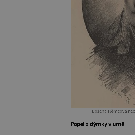
Božena Němcová nechc
Popel z dýmky v urně