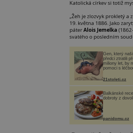
Katolická církev si totiž my
„Žeh je zlozvyk prokletý a 
19. května 1886. Jako zary
páter
Alois Jemelka
(1862–
svatého o posledním soud
Gen, který naši 
předci ztratili p
miliony let, by 
pomoci s léčbo
„nemoci králů“
21stoleti.cz
Balkánské rece
dobroty z dovo
panidomu.cz