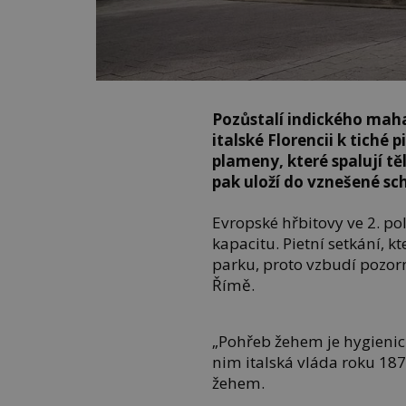
Pozůstalí indického maha
italské Florencii k tiché 
plameny, které spalují tě
pak uloží do vznešené sc
Evropské hřbitovy ve 2. pol
kapacitu. Pietní setkání, k
parku, proto vzbudí pozorn
Římě.
„Pohřeb žehem je hygienick
nim italská vláda roku 187
žehem.