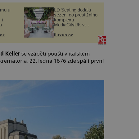
omu u
LD Seating dodala
sezení do prestižního
 i
komplexu
a
MediaCityUK v
Salfordu
.cz
iluxus.cz
d Keller
se vzápětí pouští v italském
rematoria. 22. ledna 1876 zde spálí první