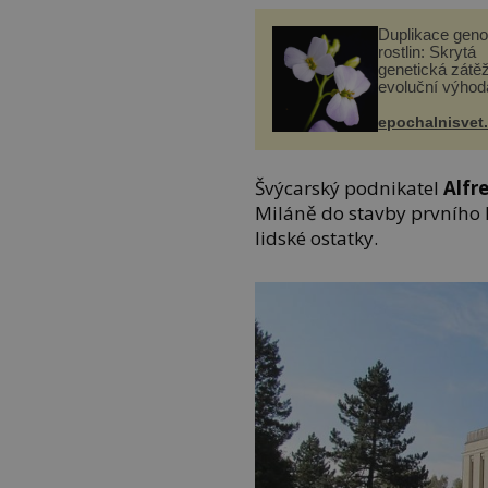
Duplikace gen
rostlin: Skrytá
genetická zátěž
evoluční výhod
epochalnisvet
Švýcarský podnikatel
Alfre
Miláně do stavby prvního k
lidské ostatky.