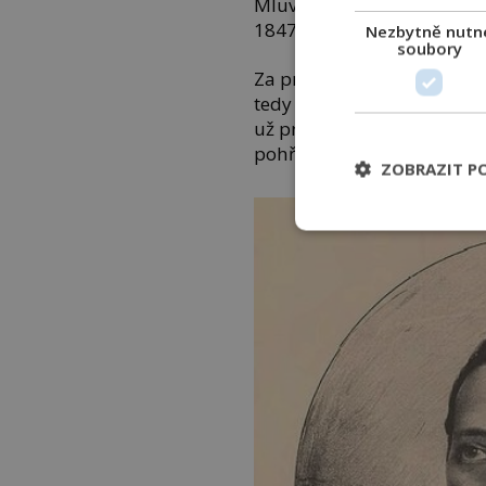
Mluví o právě zesnulém j
1847).
Nezbytně nutn
soubory
Za pravdu jí později dává i
tedy jednou přestalo to n
už propadám s návrhem svý
pohřby do země nikdo nevy
ZOBRAZIT P