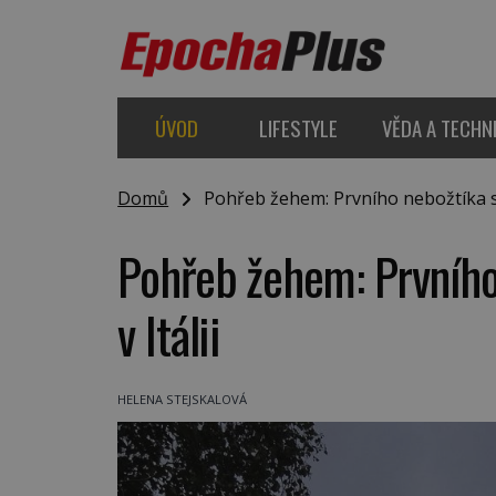
ÚVOD
LIFESTYLE
VĚDA A TECHN
Domů
Pohřeb žehem: Prvního nebožtíka spál
Pohřeb žehem: Prvního 
v Itálii
HELENA STEJSKALOVÁ