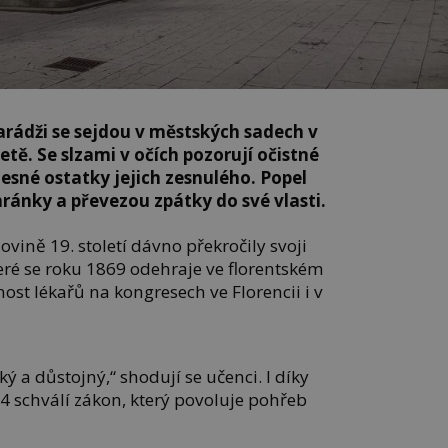
rádži se sejdou v městských sadech v
pietě. Se slzami v očích pozorují očistné
lesné ostatky jejich zesnulého. Popel
hránky a převezou zpátky do své vlasti.
ovině 19. století dávno překročily svoji
teré se roku 1869 odehraje ve florentském
ost lékařů na kongresech ve Florencii i v
ý a důstojný,“ shodují se učenci. I díky
4 schválí zákon, který povoluje pohřeb