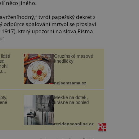
slí něco jiného.
zavrženíhodný,“ tvrdí papežský dekret z
tý odpůrce spalování mrtvol se proslaví
1917), který upozorní na slova Písma
u:
lidští
Gruzínské masové
řed
knedlíčky
mohl
u
nejsemsama.cz
pty,
Měkké na dotek,
lené
krásné na pohled
rezidenceonline.cz