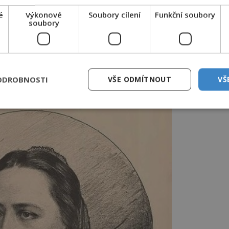
azykovědci
Josefu Jungmannovi
(1773–
é
Výkonové
Soubory cílení
Funkční soubory
soubory
 literát
Jan Neruda
(1834–1891): „Aby už
erozumné pohřbívání nynější… dvacet let
m,“ píše otráveně, když jeho názor na
slyší.
ODROBNOSTI
VŠE ODMÍTNOUT
VŠ