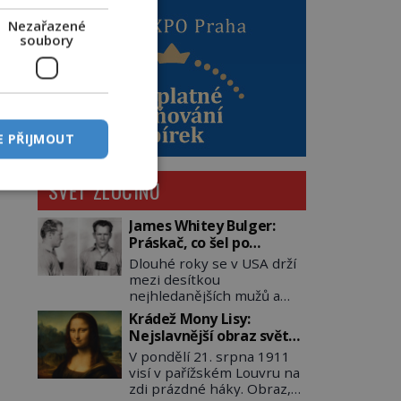
Nezařazené
soubory
E PŘIJMOUT
SVĚT ZLOČINU
James Whitey Bulger:
Práskač, co šel po
práskačích
Dlouhé roky se v USA drží
mezi desítkou
nejhledanějších mužů a
dopracuje to až na číslo
Krádež Mony Lisy:
dvě – hned po Usámovi bin
Nejslavnější obraz světa
Ládinovi (1957–2011). To je
zůstane dva roky
V pondělí 21. srpna 1911
James „Whitey“ Bulger
nezvěstný
visí v pařížském Louvru na
(1929–2018) viněný ze
zdi prázdné háky. Obraz,
spoluúčasti na 19