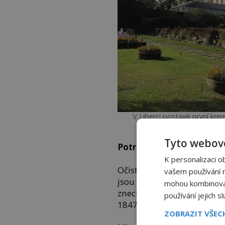
V Liberci postavili první kr
Tyto webové
Potrava pro červy
K personalizaci o
Očistné působení ohně ale 
vašem používání na
jsou trnem v oku i u nás.„S
mohou kombinovat 
znechuceně spisovatelka
používání jejich s
1847 v dopise Antonii Čela
ZOBRAZIT VŠE