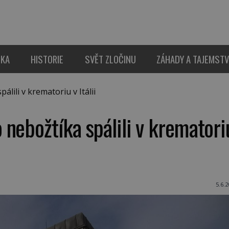
IKA
HISTORIE
SVĚT ZLOČINU
ZÁHADY A TAJEMSTV
ili v krematoriu v Itálii
nebožtíka spálili v krematori
5.6.