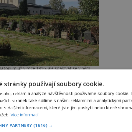
ematorium už v roce 1916, ale spalovat se v něm
nesmělo.
 stránky používají soubory cookie.
bsahu, reklam a analýze návštěvnosti používáme soubory cookie. 
nevítají jenom v Itálii. Pohřby do země
šich stránek také sdílíme s našimi reklamními a analytickými partn
tane potravou červů,“ stěžuje si
s dalšími informacemi, které jste jim poskytli nebo které shromá
Božena Němcová
(1820–1862) už roku
lužeb.
Více informací
kovské.
CHNY PARTNERY
(1616) →