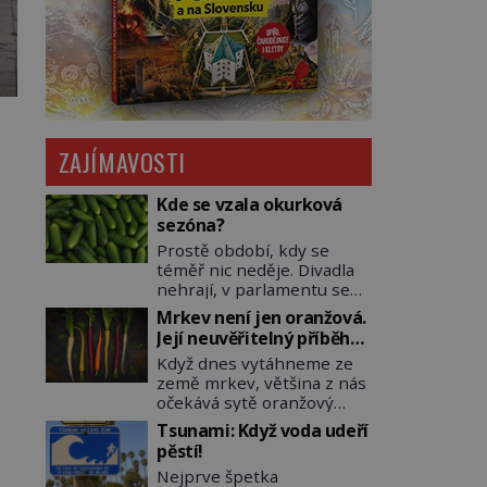
ZAJÍMAVOSTI
Kde se vzala okurková
sezóna?
Prostě období, kdy se
téměř nic neděje. Divadla
nehrají, v parlamentu se
nehlasuje, všichni jsou na
Mrkev není jen oranžová.
dovolené a média tak
Její neuvěřitelný příběh
nemají o čem mluvit a psát.
začíná fialovou barvou
Když dnes vytáhneme ze
A vymýšlejí si proto
země mrkev, většina z nás
témata, které nikoho
očekává sytě oranžový
nezajímají. Proč je však ona
kořen. Jenže po většinu
letní doba spojovaná
Tsunami: Když voda udeří
své historie je mrkev
zrovna s okurkami?
pěstí!
všechno možné, jen ne
Okurkovou sezónu známe
Nejprve špetka
oranžová. Je fialová, žlutá,
už od poloviny 19. století,