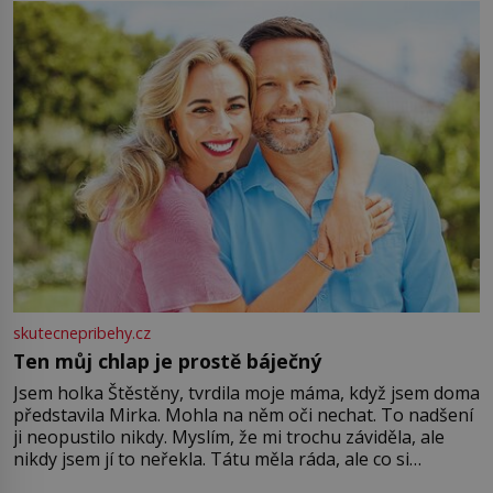
větší harmonii a klid. Je důležité
skutecnepribehy.cz
Ten můj chlap je prostě báječný
Jsem holka Štěstěny, tvrdila moje máma, když jsem doma
představila Mirka. Mohla na něm oči nechat. To nadšení
ji neopustilo nikdy. Myslím, že mi trochu záviděla, ale
nikdy jsem jí to neřekla. Tátu měla ráda, ale co si
pamatuji, tak jsme s Mirkem byli zamilovaní mnohem víc.