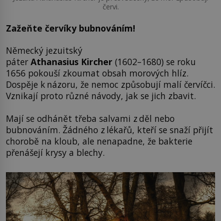
červi.
Zažeňte červíky bubnováním!
Německý jezuitský
páter
Athanasius Kircher
(1602–1680) se roku
1656 pokouší zkoumat obsah morových hlíz.
Dospěje k názoru, že nemoc způsobují malí červíčci.
Vznikají proto různé návody, jak se jich zbavit.
Mají se odhánět třeba salvami z děl nebo
bubnováním. Žádného z lékařů, kteří se snaží přijít
chorobě na kloub, ale nenapadne, že bakterie
přenášejí krysy a blechy.