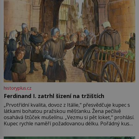
historyplus.cz
Ferdinand I. zatrhl šizení na tržištích
„Prvotřídní kvalita, dovoz z Itálie,“ přesvědčuje kupec s
látkami bohatou pražskou měšťanku. Žena pečlivě
osahává štůček mušelínu. „Vezmu si pět loket,“ prohlásí.
Kupec rychle naměří požadovanou délku. Pořádný kus
mu přitom zůstane za prsty… „Na šaty ho bude málo,
milostpaní. Stačí jenom na sukni,“ zhodnotí švadlena