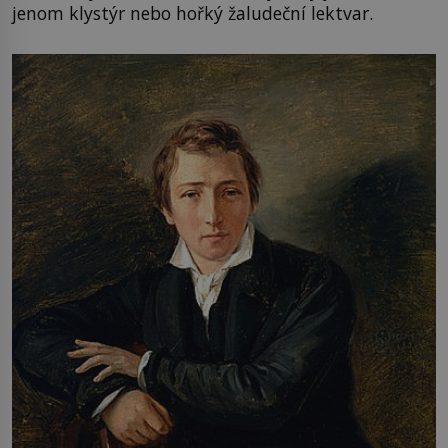
jenom klystýr nebo hořký žaludeční lektvar.