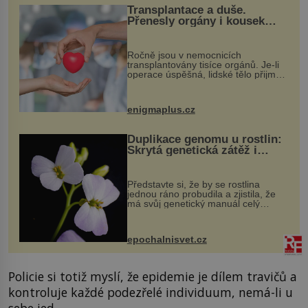
Transplantace a duše.
Přenesly orgány i kousek
osobnosti dárce?
Ročně jsou v nemocnicích
transplantovány tisíce orgánů. Je-li
operace úspěšná, lidské tělo přijme
darovaný orgán za své a pacient
může vést plnohodnotný život. Ale co
když při transplantaci nepřijímám...
enigmaplus.cz
Duplikace genomu u rostlin:
Skrytá genetická zátěž i
evoluční výhoda
Představte si, že by se rostlina
jednou ráno probudila a zjistila, že
má svůj genetický manuál celý
dvakrát. Přesně to se občas v
přírodě stane – a podle nového
výzkumu to může být pro druhy
epochalnisvet.cz
vstupenka...
Policie si totiž myslí, že epidemie je dílem travičů a
kontroluje každé podezřelé individuum, nemá-li u
sebe jed.