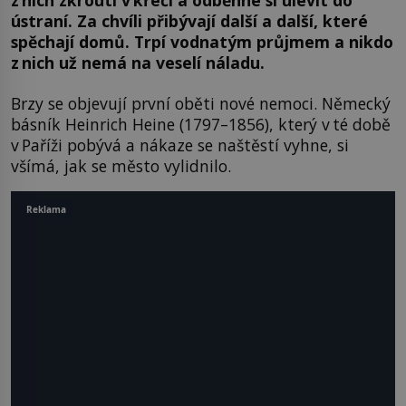
ústraní. Za chvíli přibývají další a další, které
spěchají domů. Trpí vodnatým průjmem a nikdo
z nich už nemá na veselí náladu.
Brzy se objevují první oběti nové nemoci. Německý
básník Heinrich Heine (1797–1856), který v té době
v Paříži pobývá a nákaze se naštěstí vyhne, si
všímá, jak se město vylidnilo.
Reklama