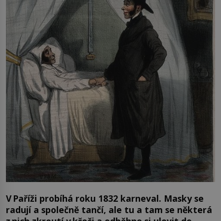
V Paříži probíhá roku 1832 karneval. Masky se
radují a společně tančí, ale tu a tam se některá
z nich zkroutí v křeči a odběhne si ulevit do