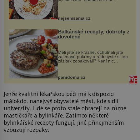
evropské a asijské chutě a díky tomu
vznikají rozmanité a chuťově bohaté
pokrmy, které rozhodně st...
nejsemsama.cz
Balkánské recepty, dobroty z
dovolené
Měli jste se krásně, ochutnali jste
zajímavé pokrmy a rádi byste si ten
zážitek zopakovali? Není nic
snazšího. Pljeskavica (10 porcí)
Možná jste ji ochutnali na dovolené v
bývalé Jugoslávii, lze ji vi...
panidomu.cz
Jenže kvalitní lékařskou péči má k dispozici
málokdo, nanejvýš obyvatelé měst, kde sídlí
univerzity. Lidé se proto stále obracejí na různé
mastičkáře a bylinkáře. Zatímco některé
bylinkářské recepty fungují, jiné přinejmenším
vzbuzují rozpaky.