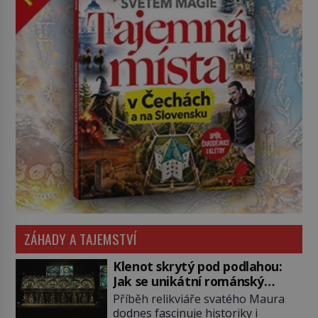
ZÁHADY A TAJEMSTVÍ
Klenot skrytý pod podlahou:
Jak se unikátní románský
poklad dostal do zapadlého
Příběh relikviáře svatého Maura
Bečova?
dodnes fascinuje historiky i