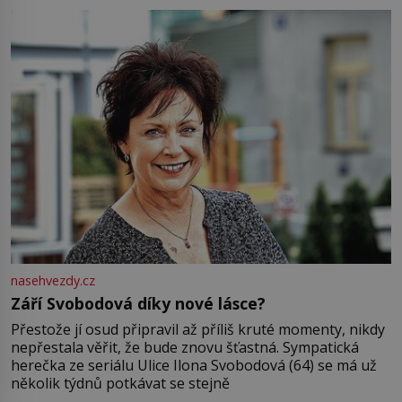
Jsme spolu moc rádi Tehdy byla jiná doba, když
nasehvezdy.cz
Září Svobodová díky nové lásce?
Přestože jí osud připravil až příliš kruté momenty, nikdy
nepřestala věřit, že bude znovu šťastná. Sympatická
herečka ze seriálu Ulice Ilona Svobodová (64) se má už
několik týdnů potkávat se stejně