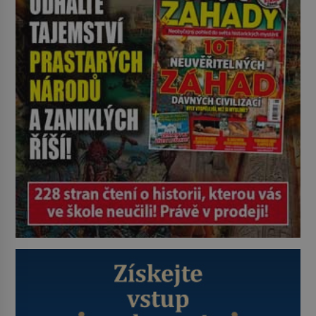
pravdu na padrť a prohlásit, že to
byl jen životem unavený a drogou
ovládaný muž? Marcus Aurelius byl
zastáncem stoicismu, učení, […]