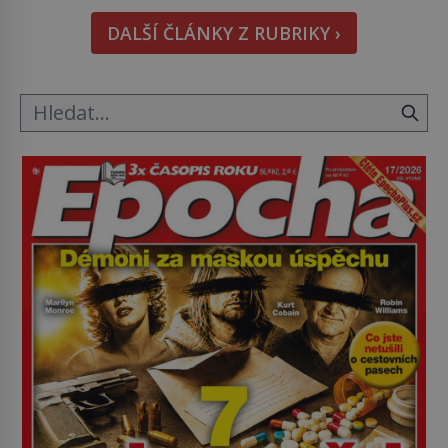
i bude chutnat, ovšem měl by ji mít jen jako
DALŠÍ ČLÁNKY Z RUBRIKY ›
občasný pamlsek. […]