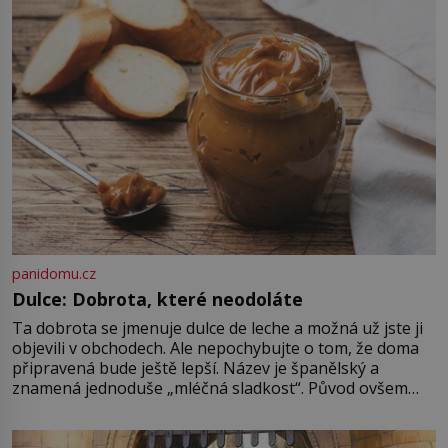
sbor se v Istanbulu objevuje v roce
1714 a […]
panidomu.cz
Dulce: Dobrota, které neodoláte
Ta dobrota se jmenuje dulce de leche a možná už jste ji
objevili v obchodech. Ale nepochybujte o tom, že doma
připravená bude ještě lepší. Název je španělský a
znamená jednoduše „mléčná sladkost“. Původ ovšem
není úplně jednoznačný, o autorství této receptury se
pře hned několik latinskoamerických zemí a k tomu
Francie, kde se traduje,