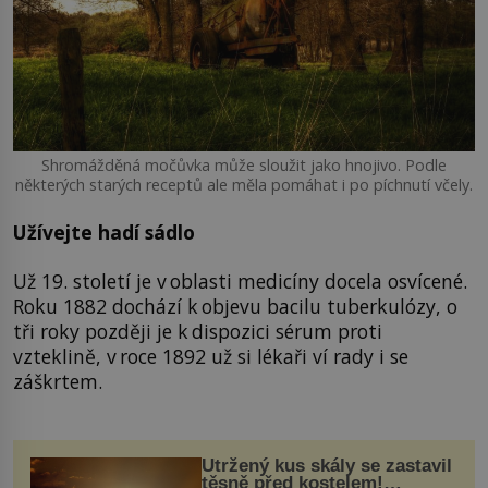
Shromážděná močůvka může sloužit jako hnojivo. Podle
některých starých receptů ale měla pomáhat i po píchnutí včely.
Užívejte hadí sádlo
Už 19. století je v oblasti medicíny docela osvícené.
Roku 1882 dochází k objevu bacilu tuberkulózy, o
tři roky později je k dispozici sérum proti
vzteklině, v roce 1892 už si lékaři ví rady i se
záškrtem.
Utržený kus skály se zastavil
těsně před kostelem!