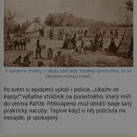
S epidemií cholery si nikdo neví rady. Vznikají i podezření, že za
všechno mohou traviči.
Po svém si epidemii vyloží i policie.
„Ukažte mi
kapsy!“
vybafne strážník na pocestného, který míří
do centra Paříže. Překvapený muž obrátí svoje šaty
prakticky naruby. Teprve když u něj policista nic
nenajde, je spokojený.