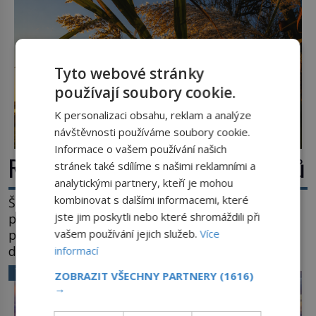
Tyto webové stránky
používají soubory cookie.
K personalizaci obsahu, reklam a analýze
návštěvnosti používáme soubory cookie.
Informace o vašem používání našich
Rákos: Nenápadný poklad z mokřadů
stránek také sdílíme s našimi reklamními a
analytickými partnery, kteří je mohou
kombinovat s dalšími informacemi, které
Šumí ve větru na březích rybníků, ukrývá vodní
jste jim poskytli nebo které shromáždili při
ptáky a mnozí kolem něj procházejí bez
povšimnutí. Přesto právě rákos pomáhal stavět
vašem používání jejich služeb.
Více
domy, vyrábět lodě, zapisovat první texty a
informací
inspiroval řadu pověstí. Tato skromná, ale
VĚDA A TECHNIKA
ZOBRAZIT VŠECHNY PARTNERY
(1616)
užitečná rostlina provází člověka už tisíce let.
→
Většina lidí vnímá rákos jen jako obyčejnou kulisu
letního koupání. Stačí se však podívat […]