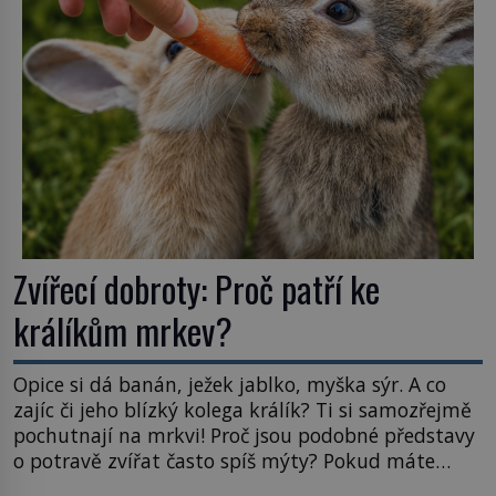
Astronomové Pedro Bernardinelli a Gary Bernstein
mravenčí prací zkoumají archivní snímky v rámci
Průzkumu temné energie […]
Zvířecí dobroty: Proč patří ke
králíkům mrkev?
Opice si dá banán, ježek jablko, myška sýr. A co
zajíc či jeho blízký kolega králík? Ti si samozřejmě
pochutnají na mrkvi! Proč jsou podobné představy
o potravě zvířat často spíš mýty? Pokud máte
doma králíka, mrkev mu dát můžete. A nejspíš mu