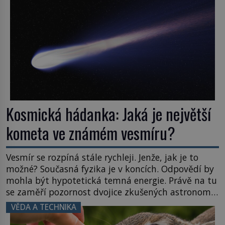
naše představy o tom, co všechno dokáže příroda a
napovídá, kde bychom jednou […]
Kosmická hádanka: Jaká je největší
kometa ve známém vesmíru?
Vesmír se rozpíná stále rychleji. Jenže, jak je to
možné? Současná fyzika je v koncích. Odpovědí by
mohla být hypotetická temná energie. Právě na tu
se zaměří pozornost dvojice zkušených astronomů.
Namísto ní ale objeví něco mnohem
VĚDA A TECHNIKA
hmatatelnějšího. Naprosto rekordní kometu!