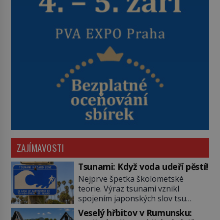
ZAJÍMAVOSTI
Tsunami: Když voda udeří pěstí!
Nejprve špetka školometské
teorie. Výraz tsunami vznikl
spojením japonských slov tsu
(přístav) a nami (vlna). Jedná se o
Veselý hřbitov v Rumunsku:
dlouhou vlnu, která je na volném