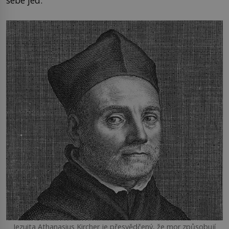
Jezuita Athanasius Kircher je přesvědčený, že mor způsobují