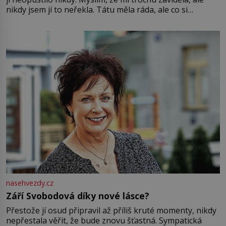
nikdy jsem jí to neřekla. Tátu měla ráda, ale co si
pamatuji, tak jsme s Mirkem byli zamilovaní mnohem víc.
Jsme spolu moc rádi Tehdy byla jiná doba, když
nasehvezdy.cz
Září Svobodová díky nové lásce?
Přestože jí osud připravil až příliš kruté momenty, nikdy
nepřestala věřit, že bude znovu šťastná. Sympatická