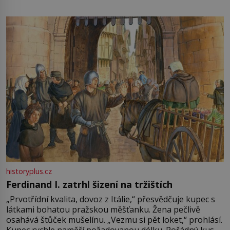
není úplně jednoznačný, o autorství této receptury se
pře hned několik latinskoamerických zemí a k tomu
Francie, kde se traduje,
historyplus.cz
Ferdinand I. zatrhl šizení na tržištích
„Prvotřídní kvalita, dovoz z Itálie,“ přesvědčuje kupec s
látkami bohatou pražskou měšťanku. Žena pečlivě
osahává štůček mušelínu. „Vezmu si pět loket,“ prohlásí.