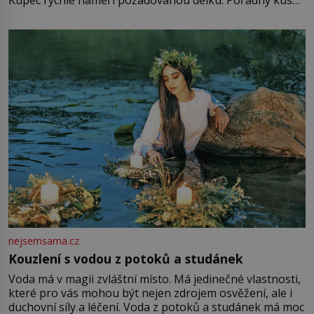
Kupec rychle naměří požadovanou délku. Pořádný kus
mu přitom zůstane za prsty… „Na šaty ho bude málo,
milostpaní. Stačí jenom na sukni,“ zhodnotí švadlena
množství růžového mušelínu. „Ošidili vás, podívejte.“
Vezme do ruky dřevěnou
nejsemsama.cz
Kouzlení s vodou z potoků a studánek
Voda má v magii zvláštní místo. Má jedinečné vlastnosti,
které pro vás mohou být nejen zdrojem osvěžení, ale i
duchovní síly a léčení. Voda z potoků a studánek má moc