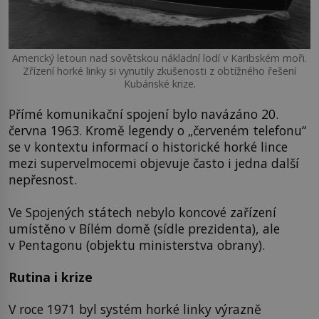
Americký letoun nad sovětskou nákladní lodí v Karibském moři.
Zřízení horké linky si vynutily zkušenosti z obtížného řešení
Kubánské krize.
Přímé komunikační spojení bylo navázáno 20.
června 1963. Kromě legendy o „červeném telefonu“
se v kontextu informací o historické horké lince
mezi supervelmocemi objevuje často i jedna další
nepřesnost.
Ve Spojených státech nebylo koncové zařízení
umístěno v Bílém domě (sídle prezidenta), ale
v Pentagonu (objektu ministerstva obrany).
Rutina i krize
V roce 1971 byl systém horké linky výrazně