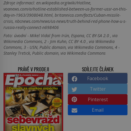
Zdroje informací:
en.wikipedia.org/wiki/Hotline,
voanews.com/a/hotline-established-between-us-former-ussr-on-this-
day-in-1963/3908048.html, britannica.com/facts/Cuban-missile-
crisis, nbcnews.com/news/us-news/truth-behind-red-phone-how-u-s-
russia-really-connect-n698406
Foto: úvodní - Mikel Vidal from Irún, Espana, CC BY-SA 2.0 , via
Wikimedia Commons, 2 - Jim Kuhn, CC BY 4.0 , via Wikimedia
Commons, 3 - USN, Public domain, via Wikimedia Commons, 4 -
Stanley Tretick, Public domain, via Wikimedia Commons
PRÁVĚ V PRODEJI
SDÍLEJTE ČLÁNEK
Facebook
Twitter
Pinterest
Email