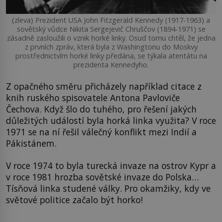
(zleva) Prezident USA John Fitzgerald Kennedy (1917-1963) a
sovětský vůdce Nikita Sergejevič Chruščov (1894-1971) se
zásadně zasloužili o vznik horké linky. Osud tomu chtěl, že jedna
z prvních zpráv, která byla z Washingtonu do Moskvy
prostřednictvím horké linky předána, se týkala atentátu na
prezidenta Kennedyho.
Z opačného směru přicházely například citace z
knih ruského spisovatele Antona Pavloviče
Čechova. Když šlo do tuhého, pro řešení jakých
důležitých událostí byla horká linka využita? V roce
1971 se na ní řešil válečný konflikt mezi Indií a
Pákistánem.
V roce 1974 to byla turecká invaze na ostrov Kypr a
v roce 1981 hrozba sovětské invaze do Polska…
Tísňová linka studené války. Pro okamžiky, kdy ve
světové politice začalo být horko!