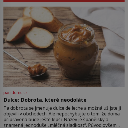
rozbít tuto obecně přijímanou
pravdu na padrť a prohlásit, že to
byl jen životem unavený a drogou
ovládaný muž? Marcus Aurelius byl
zastáncem stoicismu, učení, […]
panidomu.cz
Dulce: Dobrota, které neodoláte
Ta dobrota se jmenuje dulce de leche a možná už jste ji
objevili v obchodech. Ale nepochybujte o tom, že doma
připravená bude ještě lepší. Název je španělský a
znamená jednoduše „mléčná sladkost“. Původ ovšem