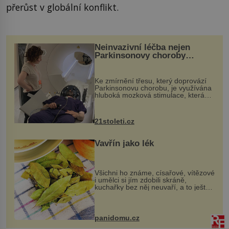
přerůst v globální konflikt.
Neinvazivní léčba nejen
Parkinsonovy choroby
pomocí ultrazvukové
„helmy“
Ke zmírnění třesu, který doprovází
Parkinsonovu chorobu, je využívána
hluboká mozková stimulace, která
však vyžaduje vysoce invazivní
zákrok. Ultrazvuk zase není vhodný
k dostatečně přesnému zacílení ...
21stoleti.cz
Vavřín jako lék
Všichni ho známe, císařové, vítězové
i umělci si jím zdobili skráně,
kuchařky bez něj neuvaří, a to ještě
nevíte, že bobkový list může výrazně
zmírnit některé naše neduhy.
Obsahuje v malém množství ně...
panidomu.cz