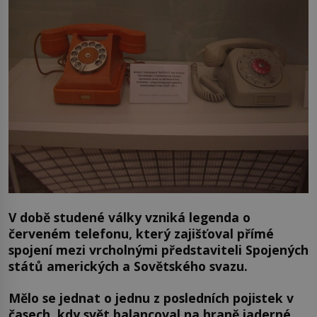
V době studené války vzniká legenda o
červeném telefonu, který zajišťoval přímé
spojení mezi vrcholnými představiteli Spojených
států amerických a Sovětského svazu.
Mělo se jednat o jednu z posledních pojistek v
časech, kdy svět balancoval na hraně jaderné