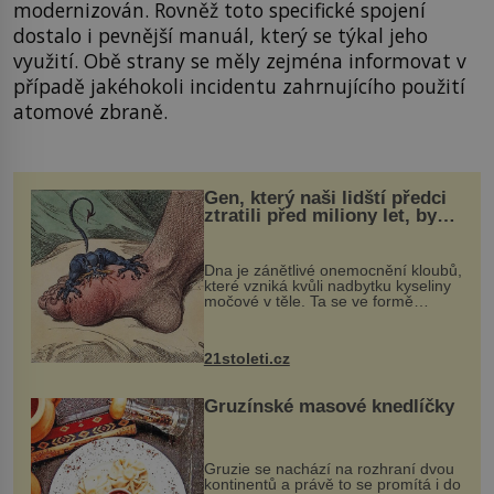
modernizován. Rovněž toto specifické spojení
dostalo i pevnější manuál, který se týkal jeho
využití. Obě strany se měly zejména informovat v
případě jakéhokoli incidentu zahrnujícího použití
atomové zbraně.
Gen, který naši lidští předci
ztratili před miliony let, by
mohl pomoci s léčbou
„nemoci králů“
Dna je zánětlivé onemocnění kloubů,
které vzniká kvůli nadbytku kyseliny
močové v těle. Ta se ve formě
krystalků ukládá v blízkosti kloubů,
nejčastěji přitom postihuje palce na
nohou, a způsobuje bole...
21stoleti.cz
Gruzínské masové knedlíčky
Gruzie se nachází na rozhraní dvou
kontinentů a právě to se promítá i do