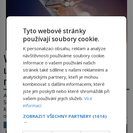
Tyto webové stránky
používají soubory cookie.
K personalizaci obsahu, reklam a analýze
Výbuch, muzeum a promenáda v
návštěvnosti používáme soubory cookie.
Informace o vašem používání našich
ulicích. Pět osudů nejslavnějších
stránek také sdílíme s našimi reklamními a
raketoplánů
analytickými partnery, kteří je mohou
kombinovat s dalšími informacemi, které
jste jim poskytli nebo které shromáždili při
Ani zima nezkazí přítomným slavnostní okamžik.
vašem používání jejich služeb.
Více
Se slunečními brýlemi hledí na startující raketu,
informací
která má do vesmíru vynést kromě posádky také
obyčejnou učitelku. Po několika sekundách všem
ZOBRAZIT VŠECHNY PARTNERY
(1616)
→
ztuhnou úsměvy, stroj totiž exploduje. Jejich
VĚDA A TECHNIKA
konstrukce není z levného kraje, daňové