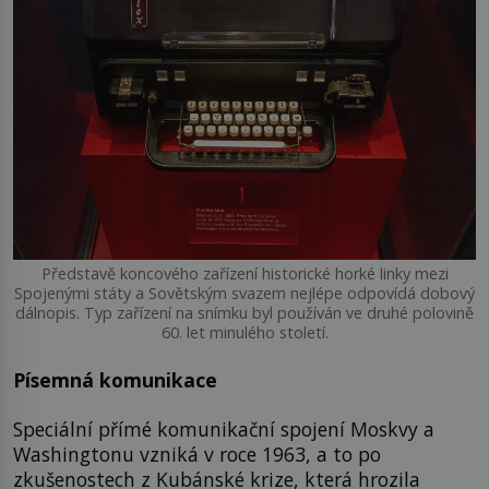
Představě koncového zařízení historické horké linky mezi
Spojenými státy a Sovětským svazem nejlépe odpovídá dobový
dálnopis. Typ zařízení na snímku byl používán ve druhé polovině
60. let minulého století.
Písemná komunikace
Speciální přímé komunikační spojení Moskvy a
Washingtonu vzniká v roce 1963, a to po
zkušenostech z Kubánské krize, která hrozila