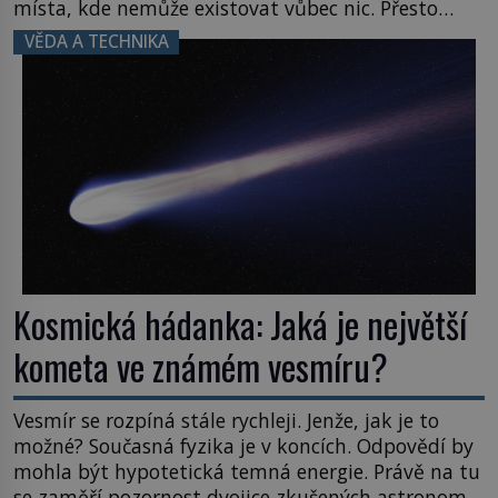
místa, kde nemůže existovat vůbec nic. Přesto
právě tady vědci objevují organismy, které
VĚDA A TECHNIKA
posouvají hranice života. Každý nový nález mění
naše představy o tom, co všechno dokáže příroda a
napovídá, kde bychom jednou […]
Kosmická hádanka: Jaká je největší
kometa ve známém vesmíru?
Vesmír se rozpíná stále rychleji. Jenže, jak je to
možné? Současná fyzika je v koncích. Odpovědí by
mohla být hypotetická temná energie. Právě na tu
se zaměří pozornost dvojice zkušených astronomů.