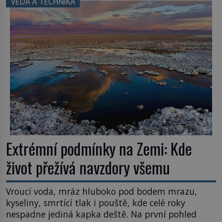
VĚDA A TECHNIKA
užitečná rostlina provází člověka už tisíce let.
Většina lidí vnímá rákos jen jako obyčejnou kulisu
letního koupání. Stačí se však podívat […]
Extrémní podmínky na Zemi: Kde
život přežívá navzdory všemu
Vroucí voda, mráz hluboko pod bodem mrazu,
kyseliny, smrtící tlak i pouště, kde celé roky
nespadne jediná kapka deště. Na první pohled