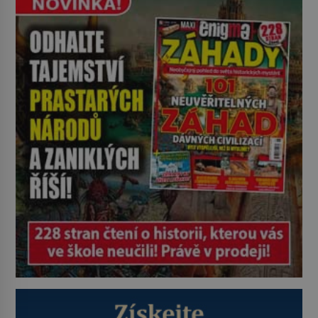
začne okamžitě produkovat vlastní
děsivé iluze. Představte si místnost,
kde zmizí veškerý šum světa. Žádné
auta, žádný šepot, nic. Místo
vytoužené oázy klidu však
okamžitě nastoupí hluboké
znepokojení. Lidská mysl je totiž
evolučně nastavena na neustálý
[…]