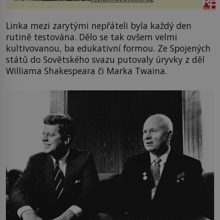
proutku...
Linka mezi zarytými nepřáteli byla každý den
rutině testována. Dělo se tak ovšem velmi
kultivovanou, ba edukativní formou. Ze Spojených
států do Sovětského svazu putovaly úryvky z děl
Williama Shakespeara či Marka Twaina.