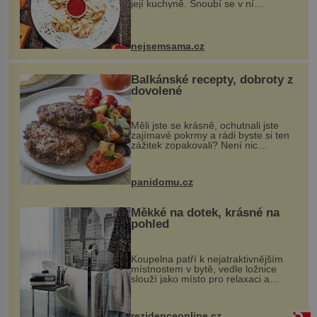
její kuchyně. Snoubí se v ní
evropské a asijské chutě a díky tomu
vznikají rozmanité a chuťově bohaté
pokrmy, které rozhodně st...
nejsemsama.cz
Balkánské recepty, dobroty z
dovolené
Měli jste se krásně, ochutnali jste
zajímavé pokrmy a rádi byste si ten
zážitek zopakovali? Není nic
snazšího. Pljeskavica (10 porcí)
Možná jste ji ochutnali na dovolené v
bývalé Jugoslávii, lze ji vi...
panidomu.cz
Měkké na dotek, krásné na
pohled
Koupelna patří k nejatraktivnějším
místnostem v bytě, vedle ložnice
slouží jako místo pro relaxaci a
odpočinek. Koupelnový textil –
ručníky, osušky a koberečky –
mohou jako mávnutím kouzelného
rezidenceonline.cz