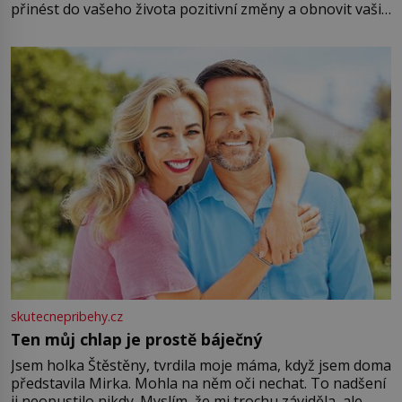
přinést do vašeho života pozitivní změny a obnovit vaši
energii. Využitím těchto přírodních zdrojů v magii
můžete obohatit své rituály a přinést do svého života
větší harmonii a klid. Je důležité
skutecnepribehy.cz
Ten můj chlap je prostě báječný
Jsem holka Štěstěny, tvrdila moje máma, když jsem doma
představila Mirka. Mohla na něm oči nechat. To nadšení
ji neopustilo nikdy. Myslím, že mi trochu záviděla, ale