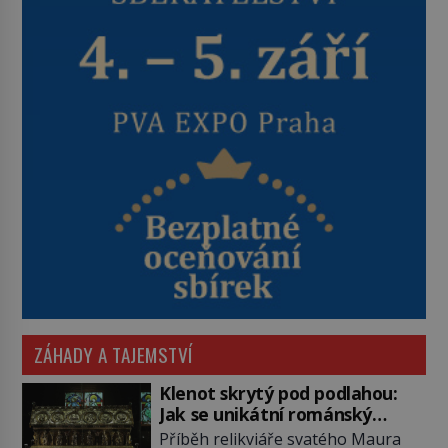
ZÁHADY A TAJEMSTVÍ
Klenot skrytý pod podlahou:
Jak se unikátní románský
poklad dostal do zapadlého
Příběh relikviáře svatého Maura