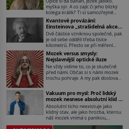
Opice si dá banán, ježek jablko,
myška sýr. A co zajíc či jeho blízký
kolega králík? Ti si samozřejmě
pochutnají na mrkvi! Proč jsou
Kvantové provázání:
podobné představy o potravě
Einsteinova „strašidelná akce
zvířat často spíš mýty? Pokud máte
na dálku“ dál mate i fascinuje
Dvě částice vzniknou společně, pak
doma králíka, mrkev mu dát
vědce
je od sebe oddělí třeba tisíce
můžete. A nejspíš mu i bude
kilometrů. Přesto se při měření
chutnat, ovšem měl by ji mít jen
chovají, jako by mezi nimi
jako občasný pamlsek. […]
Mozek versus smysly:
existovalo neviditelné pouto. Albert
Nejslavnější optické iluze
Einstein tomu s jistou dávkou
Ne vždy vidíme to, co je skutečně
ironie říká „strašidelná akce na
před námi. Občas si s námi mozek
dálku“ a dlouhá desetiletí věří, že
trochu pohraje. A my pak doslova
musí existovat jednodušší
nevěříme vlastním očím! Jak
vysvětlení. Moderní experimenty
vznikají ty nejpodivnější optické
však ukazují, že kvantový svět
Vakuum pro mysl: Proč lidský
iluze? Soustřeď se na to hlavní!
funguje jinak, než […]
mozek nesnese absolutní klid a
TROXLERŮV EFEKT Náš mozek
začne si vymýšlet horory
Absolutní ticho neexistuje jako
zvládne zpracovat hodně informací.
klidný stav, ale jako hrozba, kterou
Všechny na světě ale nikoliv, musí
náš mozek vnímá s panikou,
si vybírat! Jak to dělá? Když se […]
protože bez vnějších podnětů