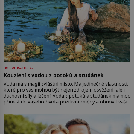
nejsemsama.cz
Kouzlení s vodou z potoků a studánek
Voda má v magii zvláštní místo. Má jedinečné vlastnosti,
které pro vás mohou být nejen zdrojem osvěžení, ale i
duchovní síly a léčení. Voda z potoků a studánek má moc
přinést do vašeho života pozitivní změny a obnovit vaši
energii. Využitím těchto přírodních zdrojů v magii
můžete obohatit své rituály a přinést do svého života
větší harmonii a klid. Je důležité