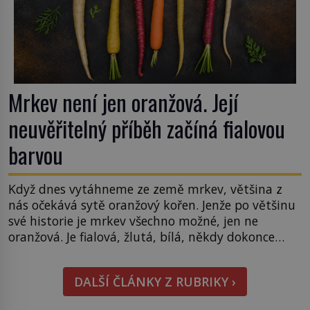
Mrkev není jen oranžová. Její
neuvěřitelný příběh začíná fialovou
barvou
Když dnes vytáhneme ze země mrkev, většina z
nás očekává sytě oranžový kořen. Jenže po většinu
své historie je mrkev všechno možné, jen ne
oranžová. Je fialová, žlutá, bílá, někdy dokonce
téměř černá. Až díky stovkám let pečlivého
šlechtění se z ní stává zelenina, bez které si českou
DALŠÍ ČLÁNKY Z RUBRIKY ›
zahradu ani nedokážeme představit. Její příběh je
[…]