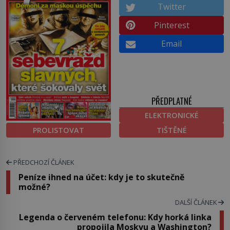
Twitter
Pinterest
Email
PŘEDPLATNÉ
ELEKTRONICKÉ
PROLISTOVAT
TIŠTĚNÉ
PŘEDCHOZÍ ČLÁNEK
Peníze ihned na účet: kdy je to skutečně
možné?
DALŠÍ ČLÁNEK
Legenda o červeném telefonu: Kdy horká linka
propojila Moskvu a Washington?