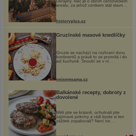
Ukrajiny. Řeč je o obřím černovickém
areálu, za jehož vznikem stál slavný
český architekt Josef Hlávka. Ten si
na něm dal mimořádně záležet. Jeho
stavební plány by při ...
historyplus.cz
Gruzínské masové knedlíčky
Gruzie se nachází na rozhraní dvou
kontinentů a právě to se promítá i do
její kuchyně. Snoubí se v ní
evropské a asijské chutě a díky tomu
vznikají rozmanité a chuťově bohaté
pokrmy, které rozhodně st...
nejsemsama.cz
Balkánské recepty, dobroty z
dovolené
Měli jste se krásně, ochutnali jste
zajímavé pokrmy a rádi byste si ten
zážitek zopakovali? Není nic
snazšího. Pljeskavica (10 porcí)
Možná jste ji ochutnali na dovolené v
bývalé Jugoslávii, lze ji vi...