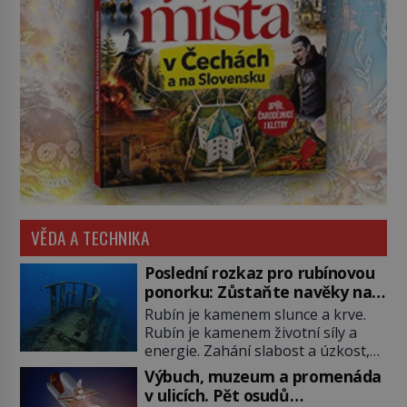
VĚDA A TECHNIKA
Poslední rozkaz pro rubínovou
ponorku: Zůstaňte navěky na
mořském dně!
Rubín je kamenem slunce a krve.
Rubín je kamenem životní síly a
energie. Zahání slabost a úzkost,
posiluje srdce. Rubín je dobrým
Výbuch, muzeum a promenáda
jménem pro neživý stroj, kterému
v ulicích. Pět osudů
člověk prokázal čest nezmizet