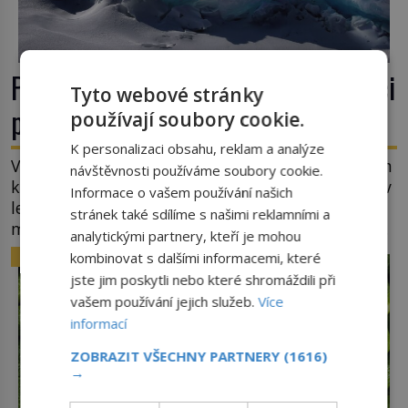
Podivuhodná zvířata: Kteří obratlovci
Tyto webové stránky
přežijí zmrazení?
používají soubory cookie.
K personalizaci obsahu, reklam a analýze
Veškeré pokusy se zmražením lidí a jejich oživením
návštěvnosti používáme soubory cookie.
končí (alespoň prozatím) neúspěchem. O tom, že v
Informace o vašem používání našich
ledu mohou přežít mikroorganismy i přes sto
stránek také sdílíme s našimi reklamními a
milionů let již z vědeckých výzkumů víme. Ale že
analytickými partnery, kteří je mohou
by totální zmrazení byť na jedinou zimu přežili
ZAJÍMAVOSTI
kombinovat s dalšími informacemi, které
nějací suchozemští obratlovci? Takto
jste jim poskytli nebo které shromáždili při
neuvěřitelnou věc dokáže na první pohled
vašem používání jejich služeb.
Více
obyčejná žába. Skokana hnědého u […]
informací
ZOBRAZIT VŠECHNY PARTNERY
(1616)
→