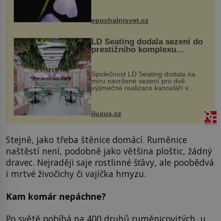
dvakrát. Přesně to se občas v
přírodě stane – a podle nového
výzkumu to může být pro druhy
epochalnisvet.cz
vstupenka...
LD Seating dodala sezení do
prestižního komplexu
MediaCityUK v Salfordu
Společnost LD Seating dodala na
míru navržené sezení pro dvě
výjimečné realizace kanceláří v
areálu MediaCityUK v anglickém
Salfordu – konkrétně do budov Blue
Tower a Orange Tower. Komplex
iluxus.cz
budov Media...
Stejně, jako třeba štěnice domácí. Ruměnice
naštěstí není, podobně jako většina ploštic, žádný
dravec. Nejraději saje rostlinné šťávy, ale poobědvá
i mrtvé živočichy či vajíčka hmyzu.
Kam komár nepáchne?
Po světě pobíhá na 400 druhů ruměnicovitých, u