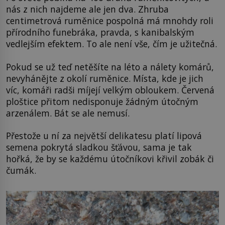
nás z nich najdeme ale jen dva. Zhruba
centimetrová ruměnice pospolná má mnohdy roli
přírodního funebráka, pravda, s kanibalským
vedlejším efektem. To ale není vše, čím je užitečná.
Pokud se už teď netěšíte na léto a nálety komárů,
nevyhánějte z okolí ruměnice. Místa, kde je jich
víc, komáři radši míjejí velkým obloukem. Červená
ploštice přitom nedisponuje žádným útočným
arzenálem. Bát se ale nemusí.
Přestože u ní za největší delikatesu platí lipová
semena pokrytá sladkou šťávou, sama je tak
hořká, že by se každému útočníkovi křivil zobák či
čumák.