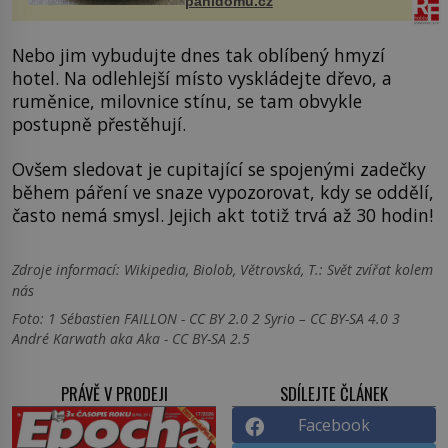
panidomu.cz
Nebo jim vybudujte dnes tak oblíbený hmyzí
hotel. Na odlehlejší místo vyskládejte dřevo, a
ruměnice, milovnice stínu, se tam obvykle
postupně přestěhují.
Ovšem sledovat je cupitající se spojenými zadečky
během páření ve snaze vypozorovat, kdy se oddělí,
často nemá smysl. Jejich akt totiž trvá až 30 hodin!
Zdroje informací:
Wikipedia, Biolob, Větrovská, T.: Svět zvířat kolem
nás
Foto: 1 Sébastien FAILLON - CC BY 2.0 2 Syrio – CC BY-SA 4.0 3
André Karwath aka Aka - CC BY-SA 2.5
PRÁVĚ V PRODEJI
SDÍLEJTE ČLÁNEK
Facebook