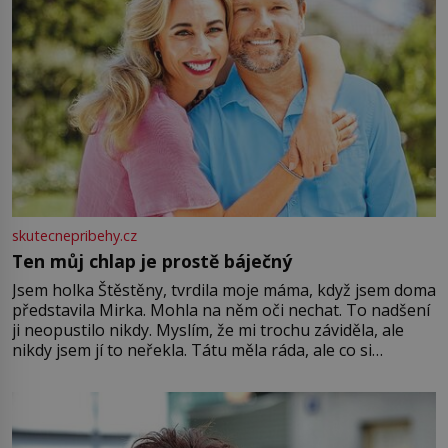
skutecnepribehy.cz
Ten můj chlap je prostě báječný
Jsem holka Štěstěny, tvrdila moje máma, když jsem doma
představila Mirka. Mohla na něm oči nechat. To nadšení
ji neopustilo nikdy. Myslím, že mi trochu záviděla, ale
nikdy jsem jí to neřekla. Tátu měla ráda, ale co si
pamatuji, tak jsme s Mirkem byli zamilovaní mnohem víc.
Jsme spolu moc rádi Tehdy byla jiná doba, když