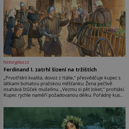
historyplus.cz
Ferdinand I. zatrhl šizení na tržištích
„Prvotřídní kvalita, dovoz z Itálie,“ přesvědčuje kupec s
látkami bohatou pražskou měšťanku. Žena pečlivě
osahává štůček mušelínu. „Vezmu si pět loket,“ prohlásí.
Kupec rychle naměří požadovanou délku. Pořádný kus
mu přitom zůstane za prsty… „Na šaty ho bude málo,
milostpaní. Stačí jenom na sukni,“ zhodnotí švadlena
množství růžového mušelínu. „Ošidili vás, podívejte.“
Vezme do ruky dřevěnou