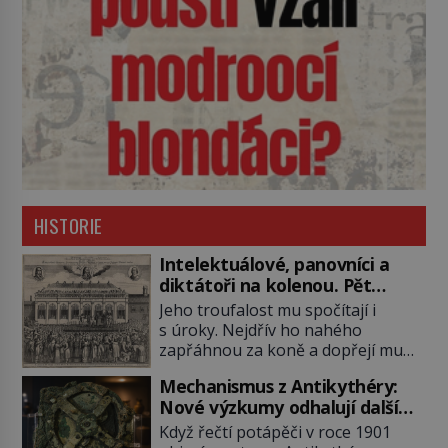
HISTORIE
Intelektuálové, panovníci a
diktátoři na kolenou. Pět
posledních okamžiků před
Jeho troufalost mu spočítají i
popravou
s úroky. Nejdřív ho nahého
zapřáhnou za koně a dopřejí mu
vyhlídkovou trasu kolem Londýna.
Mechanismus z Antikythéry:
Když ho pak věší, myslí si, že útrapy
Nové výzkumy odhalují další
skončily. Těsně předtím, než ztratí
překvapení o starověkém
vědomí ho odříznou a začnou jeho
Když řečtí potápěči v roce 1901