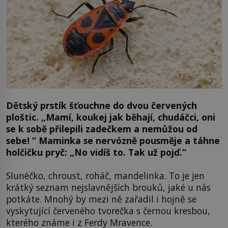
Dětský prstík šťouchne do dvou červených
ploštic. „Mamí, koukej jak běhají, chudáčci, oni
se k sobě přilepili zadečkem a nemůžou od
sebe! “ Maminka se nervózně pousměje a táhne
holčičku pryč: „No vidíš to. Tak už pojď.“
Slunéčko, chroust, roháč, mandelinka. To je jen
krátký seznam nejslavnějších brouků, jaké u nás
potkáte. Mnohý by mezi ně zařadil i hojně se
vyskytující červeného tvorečka s černou kresbou,
kterého známe i z Ferdy Mravence.