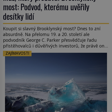
most: Podvod, kterému uvěřily
desítky lidí
Koupit si slavný Brooklynský most? Dnes to zní
absurdně. Na přelomu 19. a 20. století ale
podvodník George C. Parker přesvědčuje řadu
přistěhovalců i důvěřivých investorů, že právě on
je jeho právoplatným vlastníkem. A není to jediná
ZAJÍMAVOSTI
památka, kterou dokáže „prodat“. Jeho
neuvěřitelný příběh se stává jednou z největších
legend světových dějin podvodů. New York […]