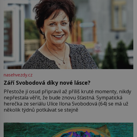
nasehvezdy.cz
Září Svobodová díky nové lásce?
Přestože jí osud připravil až příliš kruté momenty, nikdy
nepřestala věřit, že bude znovu šťastná. Sympatická
herečka ze seriálu Ulice Ilona Svobodová (64) se má už
několik týdnů potkávat se stejně