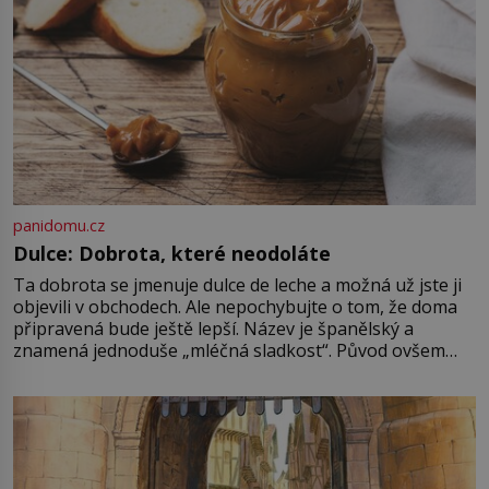
nováčkem, protože do zednářské
[…]
panidomu.cz
Dulce: Dobrota, které neodoláte
Ta dobrota se jmenuje dulce de leche a možná už jste ji
objevili v obchodech. Ale nepochybujte o tom, že doma
připravená bude ještě lepší. Název je španělský a
znamená jednoduše „mléčná sladkost“. Původ ovšem
není úplně jednoznačný, o autorství této receptury se
pře hned několik latinskoamerických zemí a k tomu
Francie, kde se traduje,