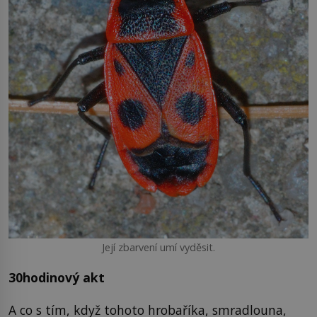
Její zbarvení umí vyděsit.
30hodinový akt
A co s tím, když tohoto hrobaříka, smradlouna,