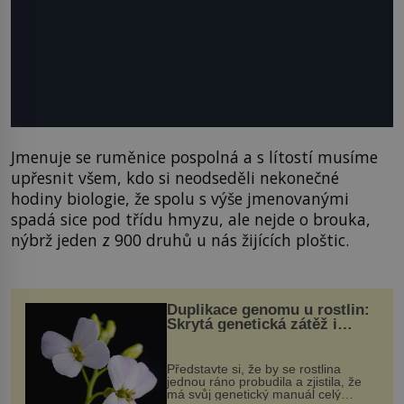
Jmenuje se ruměnice pospolná a s lítostí musíme
upřesnit všem, kdo si neodseděli nekonečné
hodiny biologie, že spolu s výše jmenovanými
spadá sice pod třídu hmyzu, ale nejde o brouka,
nýbrž jeden z 900 druhů u nás žijících ploštic.
Duplikace genomu u rostlin:
Skrytá genetická zátěž i
evoluční výhoda
Představte si, že by se rostlina
jednou ráno probudila a zjistila, že
má svůj genetický manuál celý