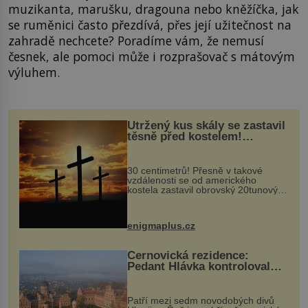
muzikanta, marušku, dragouna nebo kněžíčka, jak
se ruměnici často přezdívá, přes její užitečnost na
zahradě nechcete? Poradíme vám, že nemusí
česnek, ale pomoci může i rozprašovač s mátovým
výluhem.
Utržený kus skály se zastavil
těsně před kostelem!
Ochránila ho boží síla?
30 centimetrů! Přesně v takové
vzdálenosti se od amerického
kostela zastavil obrovský 20tunový
balvan, který se v květnu 2014
nečekaně odtrhl od nedaleké skály
při její demolici. Podle místních stojí
enigmaplus.cz
...
Černovická rezidence:
Pedant Hlávka kontroloval
každou cihlu
Patří mezi sedm novodobých divů