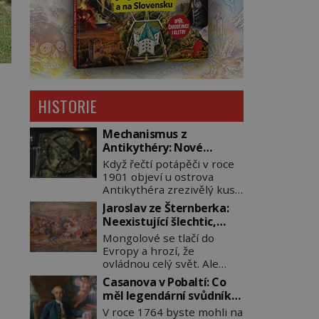
HISTORIE
Mechanismus z
Antikythéry: Nové
výzkumy odhalují další
Když řečtí potápěči v roce
překvapení o starověkém
1901 objeví u ostrova
počítači
Antikythéra zrezivělý kus
bronzu, nikdo netuší, že
Jaroslav ze Šternberka:
drží v rukou jeden z
Neexistující šlechtic,
nejúžasnějších vynálezů
který z Moravy vyžene
Mongolové se tlačí do
starověku. Až moderní
Mongoly
Evropy a hrozí, že
rentgenové tomografy
ovládnou celý svět. Ale
odhalí desítky ozubených
naštěstí jim v samotném
kol ukrytých uvnitř.
Casanova v Pobaltí: Co
srdci Evropy stojí v cestě
Mechanismus z
měl legendární svůdník
malé, ale silné království,
Antikythéry je dnes
společného se
V roce 1764 byste mohli na
které dokáže dobyvatelské
považován za nejstarší