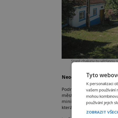
Staré chalupy tu většinou st
přistěhova
Tyto webové
Neodolatelná nabídka
K personalizaci o
Podnikatel Magyarly si za
vašem používání na
města Oravice (dnes v ji
mohou kombinovat 
minimální cenu lesy. Poká
používání jejich s
která tím získá na hodnotě
ZOBRAZIT VŠE