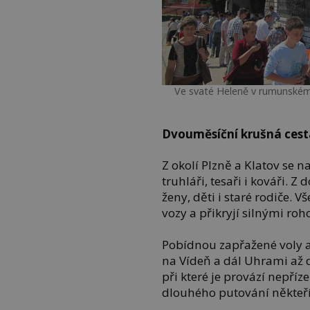
Ve svaté Heleně v rumunském
Dvouměsíční krušná cest
Z okolí Plzně a Klatov se na
truhláři, tesaři i kováři. 
ženy, děti i staré rodiče. 
vozy a přikryjí silnými roh
Pobídnou zapřažené voly a 
na Vídeň a dál Uhrami až do
při které je provází nepříz
dlouhého putování někteří 