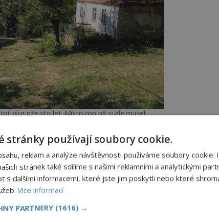
ojí více nže sto let. Místo pro ně si ale museli
lci vykácet vlastníma rukama.
 stránky používají soubory cookie.
bsahu, reklam a analýze návštěvnosti používáme soubory cookie. 
čátkem 18. století najímá kolem
šich stránek také sdílíme s našimi reklamními a analytickými partn
hozápadním Rumunsku, oblast Banát) za
s dalšími informacemi, které jste jim poskytli nebo které shromá
cené dřevo chce draze prodávat a půdu,
lužeb.
Více informací
, dávat zpátky vládě.
CHNY PARTNERY
(1616) →