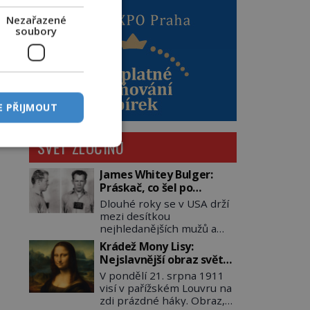
Nezařazené
soubory
E PŘIJMOUT
SVĚT ZLOČINU
James Whitey Bulger:
Práskač, co šel po
práskačích
Dlouhé roky se v USA drží
mezi desítkou
nejhledanějších mužů a
dopracuje to až na číslo
Krádež Mony Lisy:
dvě – hned po Usámovi bin
Nejslavnější obraz světa
Ládinovi (1957–2011). To je
zůstane dva roky
V pondělí 21. srpna 1911
James „Whitey“ Bulger
nezvěstný
visí v pařížském Louvru na
(1929–2018) viněný ze
zdi prázdné háky. Obraz,
spoluúčasti na 19