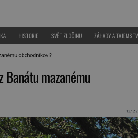
IKA
HISTORIE
SVĚT ZLOČINU
ZÁHADY A TAJEMSTV
azanému obchodníkovi?
i z Banátu mazanému
13.12.2