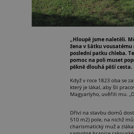
„Hloupě jsme naletěli. M
žena v šátku vousatému m
poslední patku chleba. Te
pomoc na poli muset popr
pěkně dlouhá pěší cesta.
Když v roce 1823 oba se z
který je lákal, aby šli pr
Magyarlyho, uvěřili mu. „D
Dříví na stavbu domů dost
510 m2) pole, na nichž můž
charismatický muž a zlákal 
samotné hranice rakouské ří