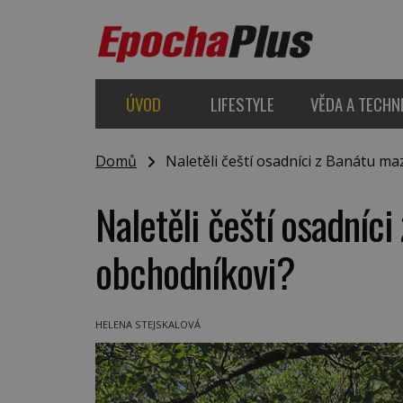
ÚVOD
LIFESTYLE
VĚDA A TECHN
Domů
Naletěli čeští osadníci z Banátu m
Naletěli čeští osadníc
obchodníkovi?
HELENA STEJSKALOVÁ