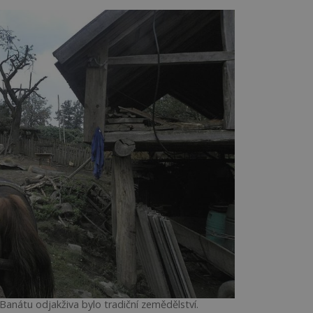
Banátu odjakživa bylo tradiční zemědělství.