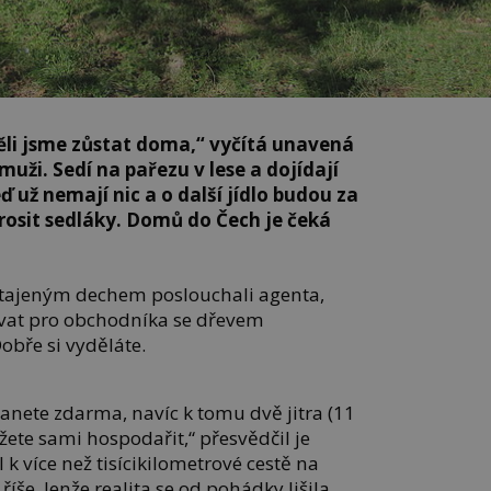
ěli jsme zůstat doma,“ vyčítá unavená
uži. Sedí na pařezu v lese a dojídají
ď už nemají nic a o další jídlo budou za
osit sedláky. Domů do Čech je čeká
atajeným dechem poslouchali agenta,
acovat pro obchodníka se dřevem
obře si vyděláte.
anete zdarma, navíc k tomu dvě jitra (11
ete sami hospodařit,“ přesvědčil je
k více než tisícikilometrové cestě na
še. Jenže realita se od pohádky lišila.