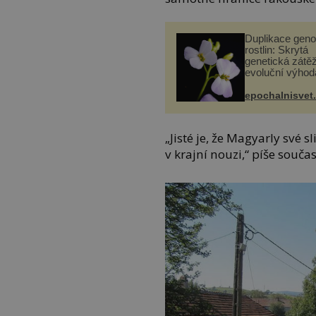
Duplikace gen
rostlin: Skrytá
genetická zátěž
evoluční výhod
epochalnisvet
„Jisté je, že Magyarly své s
v krajní nouzi,“ píše souč