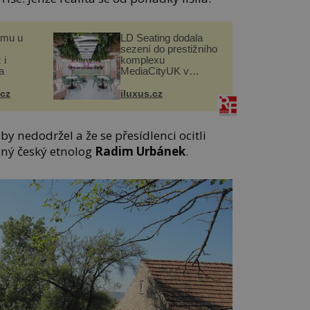
omu u
LD Seating dodala
sezení do prestižního
 i
komplexu
a
MediaCityUK v
Salfordu
.cz
iluxus.cz
liby nedodržel a že se přesídlenci ocitli
asný český etnolog
Radim Urbánek
.