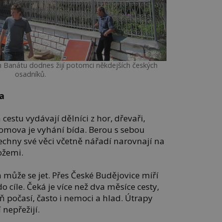
 Banátu dodnes žijí potomci někdejších českých
osadníků.
a
 cestu vydávají dělníci z hor, dřevaři,
Z domova je vyhání bída. Berou s sebou
Všechny své věci včetně nářadí narovnají na
ožemi.
může se jet. Přes České Budějovice míří
 cíle. Čeká je více než dva měsíce cesty,
eň počasí, často i nemoci a hlad. Útrapy
nepřežijí.