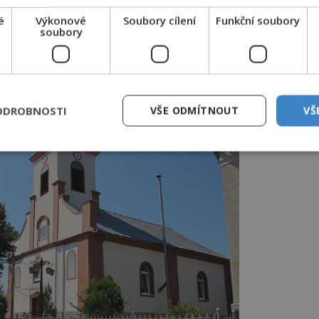
om divokou zvěř. Široko daleko žádný
el a sekal stromy, natož zkušený dřevař.
é
Výkonové
Soubory cílení
Funkční soubory
soubory
eří vyrážejí do hornatých lesních oblastí
e zdejší krajina je podobná té v Jižnímu
zní jejich nabídka jako rajská hudba.
ODROBNOSTI
VŠE ODMÍTNOUT
VŠ