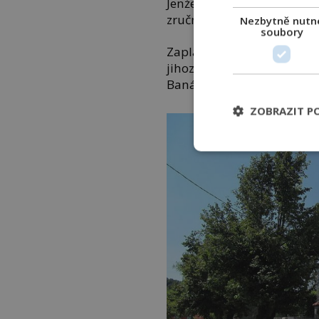
Jenže v lesích potkává jen
zručný dělník, který by kác
Nezbytně nutn
soubory
Zaplatí si proto agenty, kt
jihozápadních Čech, protož
Banátu. Pro lidi bez práce 
ZOBRAZIT P