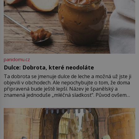
panidomu.cz
Dulce: Dobrota, které neodoláte
Ta dobrota se jmenuje dulce de leche a možná už jste ji
objevili v obchodech. Ale nepochybujte o tom, že doma
připravená bude ještě lepší. Název je španělský a
znamená jednoduše „mléčná sladkost“. Původ ovšem
není úplně jednoznačný, o autorství této receptury se
pře hned několik latinskoamerických zemí a k tomu
Francie, kde se traduje,