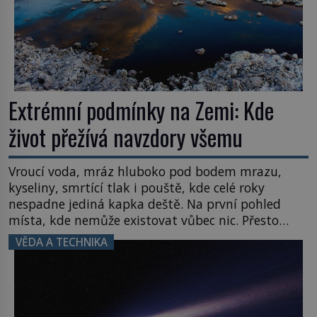
Extrémní podmínky na Zemi: Kde
život přežívá navzdory všemu
Vroucí voda, mráz hluboko pod bodem mrazu,
kyseliny, smrtící tlak i pouště, kde celé roky
nespadne jediná kapka deště. Na první pohled
místa, kde nemůže existovat vůbec nic. Přesto
právě tady vědci objevují organismy, které
VĚDA A TECHNIKA
posouvají hranice života. Každý nový nález mění
naše představy o tom, co všechno dokáže příroda a
napovídá, kde bychom jednou […]