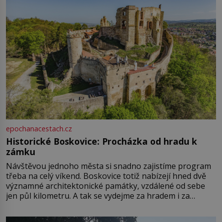
epochanacestach.cz
Historické Boskovice: Procházka od hradu k
zámku
Návštěvou jednoho města si snadno zajistíme program
třeba na celý víkend. Boskovice totiž nabízejí hned dvě
významné architektonické památky, vzdálené od sebe
jen půl kilometru. A tak se vydejme za hradem i za
zámkem do krásné jihomoravské krajiny. Trhová osada
Boskovice na okraji Drahanské vrchoviny vznikla někdy