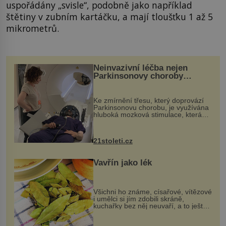
uspořádány „svisle“, podobně jako například
štětiny v zubním kartáčku, a mají tloušťku 1 až 5
mikrometrů.
Neinvazivní léčba nejen
Parkinsonovy choroby
pomocí ultrazvukové
„helmy“
Ke zmírnění třesu, který doprovází
Parkinsonovu chorobu, je využívána
hluboká mozková stimulace, která
však vyžaduje vysoce invazivní
zákrok. Ultrazvuk zase není vhodný
k dostatečně přesnému zacílení ...
21stoleti.cz
Vavřín jako lék
Všichni ho známe, císařové, vítězové
i umělci si jím zdobili skráně,
kuchařky bez něj neuvaří, a to ještě
nevíte, že bobkový list může výrazně
zmírnit některé naše neduhy.