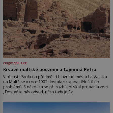
enigmaplus.cz
Krvavé maltské podzemí a tajemná Petra
V oblasti Paola na předměstí hlavního města La Valetta
na Maltě se v roce 1902 dostala skupina dělníků do
problémů. S několika se při rozbíjení skal propadla zem.
„Dostaňte nás odsud, něco tady je,“ z