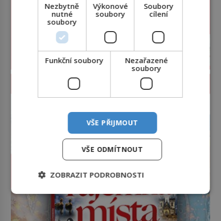
Nezbytně
Výkonové
Soubory
nutné
soubory
cílení
soubory
Funkční soubory
Nezařazené
soubory
PROLISTOVAT ČASOPIS
reklama
VŠE PŘIJMOUT
VŠE ODMÍTNOUT
ZOBRAZIT PODROBNOSTI