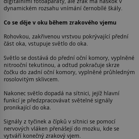
digitálními fotoaparáty, ale zrak má náskok v
dynamickém rozsahu vnímání černobílé škály.
Co se děje v oku během zrakového vjemu
Rohovkou, zakřivenou vrstvou pokrývající přední
část oka, vstupuje světlo do oka.
Světlo se dostává do přední oční komory, vyplněné
nitrooční tekutinou, a odtud pokračuje skrze
čočku do zadní oční komory, vyplněné průhledným
rosolovitým sklivcem.
Nakonec světlo dopadá na sítnici, jejíž hlavní
funkcí je předzpracovávat světelné signály
pronikající do oka.
Signály z tyčinek a čípků v sítnici se pomocí
nervových vláken přenášejí do mozku, kde se
vytváří konečný zrakový vjem.