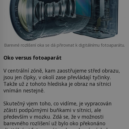
Barevné rozlišení oka se dá přirovnat k digitálnímu fotoaparátu.
Oko versus fotoaparát
V centrální zóně, kam zaostřujeme střed obrazu,
jsou jen čípky, v okolí zase převládají tyčinky.
Takže už z tohoto hlediska je obraz na sítnici
vnímán nestejně.
Skutečný vjem toho, co vidíme, je vypracován
zčásti podpůrnými buňkami v sítnici, ale
především v mozku. Zdá se, že v možnosti
barevného rozlišení už bylo oko překonáno