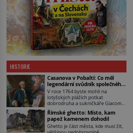
HISTORIE
Casanova v Pobaltí: Co měl
legendární svůdník společného
se svobodnými zednáři?
V roce 1764 byste mohli na
lotyšských plážích potkat
dobrodruha a sukničkáře Giacoma
Casanovu. Jeho cesta k Baltskému
Římské ghetto: Místo, kam
moři však nebyla turistickým
papež kamenem dohodil
výletem, ale ryze pracovní cestou
Ghetto je část města, kde musí žít,
se zištnými úmysly. Jaký cíl
většinou nedobrovolně,
Casanova sledoval, když se