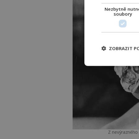
Nezbytně nutn
soubory
ZOBRAZIT P
Z nevýrazného 