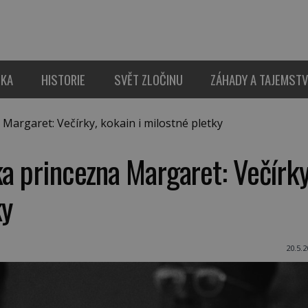
IKA
HISTORIE
SVĚT ZLOČINU
ZÁHADY A TAJEMSTV
Margaret: Večírky, kokain i milostné pletky
ka princezna Margaret: Večírky
ky
20.5.2