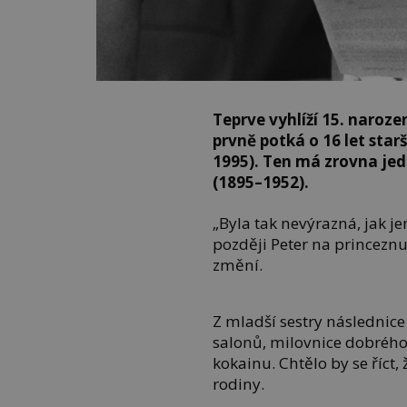
Teprve vyhlíží 15. naroz
prvně potká o 16 let sta
1995). Ten má zrovna jedn
(1895–1952).
„Byla tak nevýrazná, jak j
později Peter na princeznu
změní.
Z mladší sestry následnice 
salonů, milovnice dobrého 
kokainu. Chtělo by se říct
rodiny.