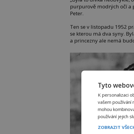
purpurově modrých očí a p
Peter.
Ten se v listopadu 1952 p
se kterou má dva syny. By
a princezny ale nemá bud
Tyto webové
K personalizaci o
vašem používání na
mohou kombinovat 
používání jejich s
ZOBRAZIT VŠE