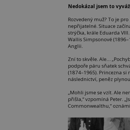
Nedokázal jsem to vyvá
Rozvedený muž? To je pro 
nepřijatelné. Situace začí
strýčka, krále Eduarda VII
Wallis Simpsonové (1896–19
Anglii.
Zní to skvěle. Ale… „Pochy
podpoře páru sňatek schvál
(1874–1965). Princezna si
následnictví, peněz plynouc
„Mohli jsme se vzít. Ale ne
přišla,“ vzpomíná Peter. „
Commonwealthu,“ oznámí 