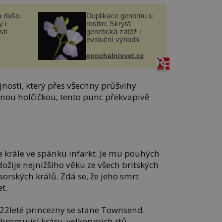
a duše.
Duplikace genomu u
 i
rostlin: Skrytá
ti
genetická zátěž i
evoluční výhoda
epochalnisvet.cz
jnosti, který přes všechny průšvihy
nou holčičkou, tento punc překvapivě
e krále ve spánku infarkt. Je mu pouhých
dožije nejnižšího věku ze všech britských
rských králů. Zdá se, že jeho smrt
t.
i 22leté princezny se stane Townsend.
hromující krásy, velkorysých rtů,