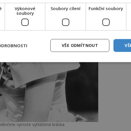
é
Výkonové
Soubory cílení
Funkční soubory
soubory
ODROBNOSTI
VŠE ODMÍTNOUT
VŠ
děvčete vyroste vyhlášená kráska.