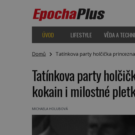
ÚVOD
LIFESTYLE
VĚDA A TECHN
Domů
Tatínkova party holčička princezna 
Tatínkova party holčič
kokain i milostné plet
MICHAELA HOLUBOVÁ