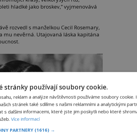
leti hladké jako broskev,“ vyjmenovává
rávě rozvedl s manželkou Cecil Rosemary,
la mu nevěrná. Utajovaná láska kapitána
oucnost.
 stránky používají soubory cookie.
bsahu, reklam a analýze návštěvnosti používáme soubory cookie. 
šich stránek také sdílíme s našimi reklamními a analytickými partn
s dalšími informacemi, které jste jim poskytli nebo které shromá
lužeb.
Více informací
CHNY PARTNERY
(1616) →