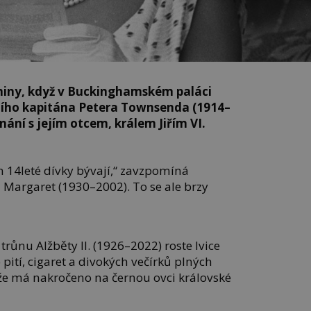
eniny, když v Buckinghamském paláci
ršího kapitána Petera Townsenda (1914–
ání s jejím otcem, králem Jiřím VI.
en 14leté dívky bývají,“ zavzpomíná
 Margaret (1930–2002). To se ale brzy
trůnu Alžběty II. (1926–2022) roste lvice
pití, cigaret a divokých večírků plných
, že má nakročeno na černou ovci královské