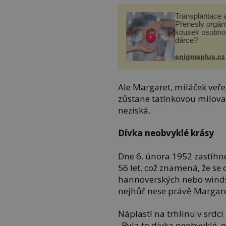
Transplantace 
Přenesly orgány
kousek osobnos
dárce?
enigmaplus.cz
Ale Margaret, miláček veře
zůstane tatínkovou milova
nezíská.
Dívka neobvyklé krásy
Dne 6. února 1952 zastihn
56 let, což znamená, že se 
hannoverských nebo windso
nejhůř nese právě Margare
Náplastí na trhlinu v srdc
„Byla to dívka neobvyklé, o