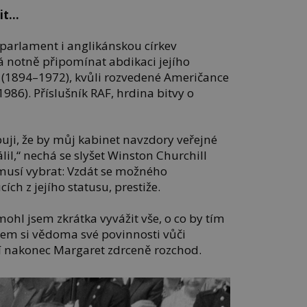
žit…
parlament i anglikánskou církev
ná notně připomínat abdikaci jejího
I. (1894–1972), kvůli rozvedené Američance
86). Příslušník RAF, hrdina bitvy o
buji, že by můj kabinet navzdory veřejné
il,“ nechá se slyšet Winston Churchill
 musí vybrat: Vzdát se možného
ích z jejího statusu, prestiže.
mohl jsem zkrátka vyvážit vše, o co by tím
Jsem si vědoma své povinnosti vůči
nakonec Margaret zdrceně rozchod.