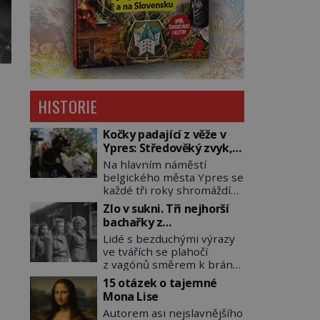
HISTORIE
Kočky padající z věže v
Ypres: Středověký zvyk,
který dodnes budí
Na hlavním náměstí
rozpaky
belgického města Ypres se
každé tři roky shromáždí
tisíce lidí. Z věže slavné
Zlo v sukni. Tři nejhorší
tržnice létají do davu
bachařky z
kočky, diváci jásají a snaží
koncentračních táborů
Lidé s bezduchými výrazy
se je chytit. Naštěstí už
ve tvářích se plahočí
nejde o živá zvířata, ale
z vagónů směrem k bráně
jenom o plyšové suvenýry.
tábora. Jedna z žen
Kdysi to ale bylo jinak. Tato
15 otázek o tajemné
pohlédne přímo na
veselá podívaná připomíná
Mona Lise
dozorkyni a jejich oči se
jeden z nejpodivnějších a
Autorem asi nejslavnějšího
setkají. Místo soucitu však
zároveň nejkrutějších