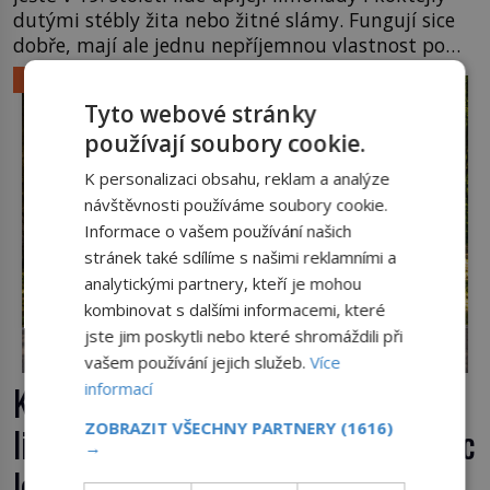
dutými stébly žita nebo žitné slámy. Fungují sice
dobře, mají ale jednu nepříjemnou vlastnost po
chvíli se rozmáčejí a nápoji dodávají travnatou
LIFESTYLE
příchuť. Právě tahle drobná nepříjemnost přivede
Tyto webové stránky
amerického výrobce cigaretových náustků k
používají soubory cookie.
nápadu, který změní způsob pití po celém […]
K personalizaci obsahu, reklam a analýze
návštěvnosti používáme soubory cookie.
Informace o vašem používání našich
stránek také sdílíme s našimi reklamními a
analytickými partnery, kteří je mohou
kombinovat s dalšími informacemi, které
jste jim poskytli nebo které shromáždili při
vašem používání jejich služeb.
Více
Kufr, který se konečně rozjede. Proč
informací
ZOBRAZIT VŠECHNY PARTNERY
(1616)
lidé čekají na kolečka téměř pět tisíc
→
let?