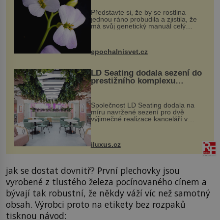
Představte si, že by se rostlina
jednou ráno probudila a zjistila, že
má svůj genetický manuál celý
dvakrát. Přesně to se občas v
přírodě stane – a podle nového
výzkumu to může být pro druhy
epochalnisvet.cz
vstupenka...
LD Seating dodala sezení do
prestižního komplexu
MediaCityUK v Salfordu
Společnost LD Seating dodala na
míru navržené sezení pro dvě
výjimečné realizace kanceláří v
areálu MediaCityUK v anglickém
Salfordu – konkrétně do budov Blue
Tower a Orange Tower. Komplex
iluxus.cz
budov Media...
jak se dostat dovnitř? První plechovky jsou
vyrobené z tlustého železa pocínovaného cínem a
bývají tak robustní, že někdy váží víc než samotný
obsah. Výrobci proto na etikety bez rozpaků
tisknou návod: