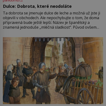
panidomu.cz
Dulce: Dobrota, které neodoláte
Ta dobrota se jmenuje dulce de leche a možná už jste ji
objevili v obchodech. Ale nepochybujte o tom, že doma
připravená bude ještě lepší. Název je španělský a
znamená jednoduše „mléčná sladkost“. Původ ovšem
není úplně jednoznačný, o autorství této receptury se
pře hned několik latinskoamerických zemí a k tomu
Francie, kde se traduje,