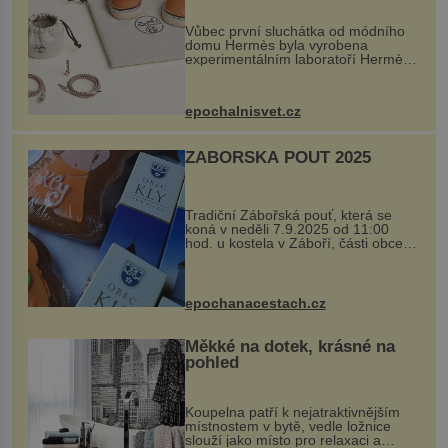
Vůbec první sluchátka od módního
domu Hermès byla vyrobena
experimentálním laboratoří Hermès
Ateliers Horizons. Elegantní gadget
si vyžádal dva roky vývoje a chlubí
se ručně šitou hovězí kůží a
epochalnisvet.cz
kovový...
ZÁBOŘSKÁ POUŤ 2025
Tradiční Zábořská pouť, která se
koná v neděli 7.9.2025 od 11:00
hod. u kostela v Záboří, části obce
Kly u Mělníka. V programu naleznete
komentovanou prohlídku kostela,
dobovou hudbu, řemesla, atrakce...
epochanacestach.cz
Měkké na dotek, krásné na
pohled
Koupelna patří k nejatraktivnějším
místnostem v bytě, vedle ložnice
slouží jako místo pro relaxaci a