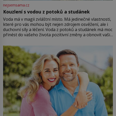
nejsemsama.cz
Kouzlení s vodou z potoků a studánek
Voda má v magii zvláštní místo. Má jedinečné vlastnosti,
které pro vás mohou být nejen zdrojem osvěžení, ale i
duchovní síly a léčení. Voda z potoků a studánek má moc
přinést do vašeho života pozitivní změny a obnovit vaši
energii. Využitím těchto přírodních zdrojů v magii
můžete obohatit své rituály a přinést do svého života
větší harmonii a klid. Je důležité