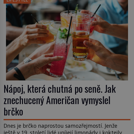
bourbonu nepoužijete skotskou whisku. Co se
stane? Inu, koktejl bude stále skvělý, ale už to
nebude Manhattan ale […]
Nápoj, která chutná po seně. Jak
znechucený Američan vymyslel
brčko
Dnes je brčko naprostou samozřejmostí. Jenže
ještě v 19. století lidé upíjejí limonády i koktejly