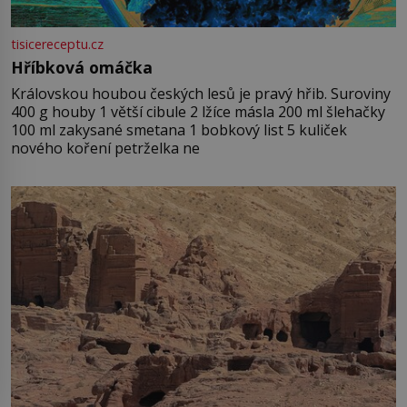
tisicereceptu.cz
Hříbková omáčka
Královskou houbou českých lesů je pravý hřib. Suroviny
400 g houby 1 větší cibule 2 lžíce másla 200 ml šlehačky
100 ml zakysané smetana 1 bobkový list 5 kuliček
nového koření petrželka ne