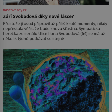
nasehvezdy.cz
Září Svobodová díky nové lásce?
Přestože jí osud připravil až příliš kruté momenty, nikdy
nepřestala věřit, že bude znovu šťastná. Sympatická
herečka ze seriálu Ulice Ilona Svobodová (64) se má už
několik týdnů potkávat se stejně