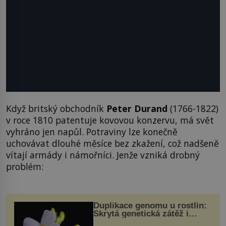
Když britský obchodník
Peter Durand
(1766-1822)
v roce 1810 patentuje kovovou konzervu, má svět
vyhráno jen napůl. Potraviny lze konečně
uchovávat dlouhé měsíce bez zkažení, což nadšeně
vítají armády i námořníci. Jenže vzniká drobný
problém:
Duplikace genomu u rostlin:
Skrytá genetická zátěž i
evoluční výhoda