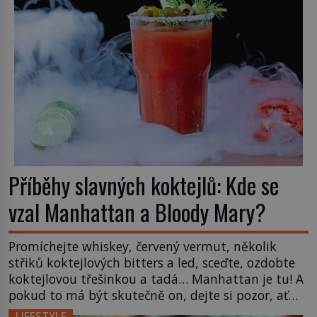
Příběhy slavných koktejlů: Kde se
vzal Manhattan a Bloody Mary?
Promíchejte whiskey, červený vermut, několik
střiků koktejlových bitters a led, sceďte, ozdobte
koktejlovou třešinkou a tadá… Manhattan je tu! A
pokud to má být skutečně on, dejte si pozor, ať
místo klasické americké rye whiskey či klidně
LIFESTYLE