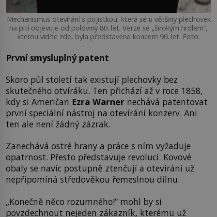
Mechanismus otevírání s pojistkou, která se u většiny plechovek
na pití objevuje od poloviny 80. let. Verze se „širokým hrdlem“,
kterou vidíte zde, byla představena koncem 90. let. Foto:
První smysluplný patent
Skoro půl století tak existují plechovky bez
skutečného otvíráku. Ten přichází až v roce 1858,
kdy si Američan
Ezra Warner
nechává patentovat
první speciální nástroj na otevírání konzerv. Ani
ten ale není žádný zázrak.
Zanechává ostré hrany a práce s ním vyžaduje
opatrnost. Přesto představuje revoluci. Kovové
obaly se navíc postupně ztenčují a otevírání už
nepřipomíná středověkou řemeslnou dílnu.
„Konečně něco rozumného!“ mohl by si
povzdechnout nejeden zákazník, kterému už