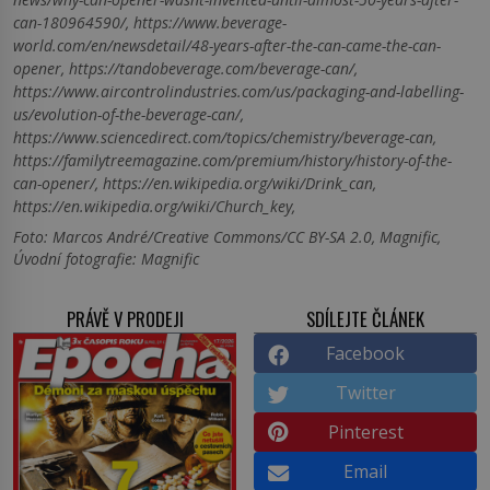
can-180964590/, https://www.beverage-
world.com/en/newsdetail/48-years-after-the-can-came-the-can-
opener, https://tandobeverage.com/beverage-can/,
https://www.aircontrolindustries.com/us/packaging-and-labelling-
us/evolution-of-the-beverage-can/,
https://www.sciencedirect.com/topics/chemistry/beverage-can,
https://familytreemagazine.com/premium/history/history-of-the-
can-opener/, https://en.wikipedia.org/wiki/Drink_can,
https://en.wikipedia.org/wiki/Church_key,
Foto: Marcos André/Creative Commons/CC BY-SA 2.0, Magnific,
Úvodní fotografie: Magnific
PRÁVĚ V PRODEJI
SDÍLEJTE ČLÁNEK
Facebook
Twitter
Pinterest
Email