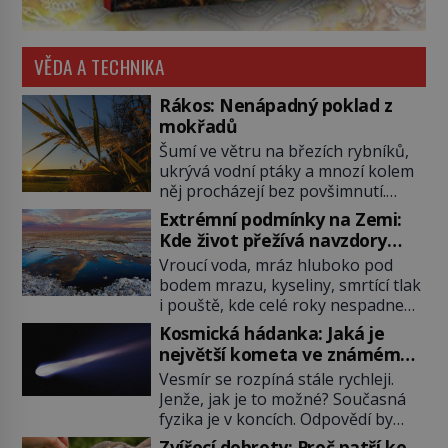
VĚDA A TECHNIKA
Rákos: Nenápadný poklad z
mokřadů
Šumí ve větru na březích rybníků,
ukrývá vodní ptáky a mnozí kolem
něj procházejí bez povšimnutí.
Přesto právě rákos pomáhal stavět
Extrémní podmínky na Zemi:
domy, vyrábět lodě, zapisovat první
Kde život přežívá navzdory
texty a inspiroval řadu pověstí.
všemu
Vroucí voda, mráz hluboko pod
Tato skromná, ale užitečná
bodem mrazu, kyseliny, smrtící tlak
rostlina provází člověka už tisíce
i pouště, kde celé roky nespadne
let. Většina lidí vnímá rákos jen jako
jediná kapka deště. Na první
obyčejnou kulisu letního koupání.
Kosmická hádanka: Jaká je
pohled místa, kde nemůže
Stačí se však podívat […]
největší kometa ve známém
existovat vůbec nic. Přesto právě
vesmíru?
Vesmír se rozpíná stále rychleji.
tady vědci objevují organismy,
Jenže, jak je to možné? Současná
které posouvají hranice života.
fyzika je v koncích. Odpovědí by
Každý nový nález mění naše
mohla být hypotetická temná
představy o tom, co všechno
Zvířecí dobroty: Proč patří ke