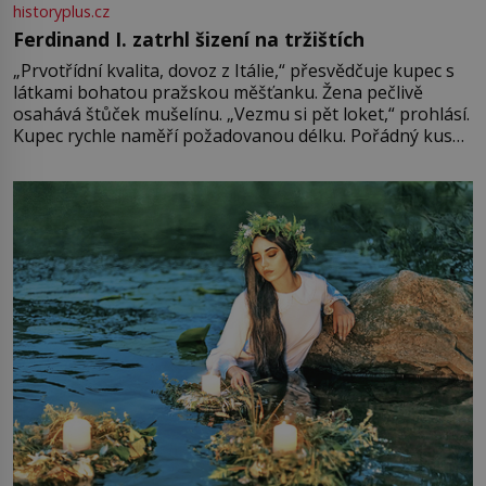
historyplus.cz
Ferdinand I. zatrhl šizení na tržištích
„Prvotřídní kvalita, dovoz z Itálie,“ přesvědčuje kupec s
látkami bohatou pražskou měšťanku. Žena pečlivě
osahává štůček mušelínu. „Vezmu si pět loket,“ prohlásí.
Kupec rychle naměří požadovanou délku. Pořádný kus
mu přitom zůstane za prsty… „Na šaty ho bude málo,
milostpaní. Stačí jenom na sukni,“ zhodnotí švadlena
množství růžového mušelínu. „Ošidili vás, podívejte.“
Vezme do ruky dřevěnou