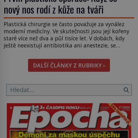
nový nos rodí z kůže na tváři
Plastická chirurgie se často považuje za vynález
moderní medicíny. Ve skutečnosti jsou její kořeny
staré více než dva a půl tisíce let. V dobách, kdy
ještě neexistují antibiotika ani anestezie, se
odvážní lékaři pokoušejí vracet lidem tváře
znetvořené válkou, tresty nebo nehodami. Jejich
DALŠÍ ČLÁNKY Z RUBRIKY ›
metody jsou překvapivě promyšlené a některé
principy používají chirurgové dodnes. Úplně první
[…]