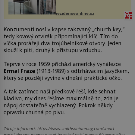
odpočinek. Koupelnový textil –
ručníky, osušky a koberečky –
mohou jako mávnutím kouzelného
rezidenceonline.cz
proutku...
Konzumenti nosí v kapse takzvaný „church key,“
tedy kovový otvírák připomínající klíč. Tím do
víčka prorážejí dva trojúhelníkové otvory. Jeden
slouží k pití, druhý k přístupu vzduchu.
Teprve v roce 1959 přichází americký vynálezce
Ermal Fraze
(1913-1989) s odtrhávacím jazýčkem,
který se později vyvine v dnešní praktické očko.
A tak zatímco naši předkové řeší, kde sehnat
kladivo, my dnes řešíme maximálně to, zda je
nápoj dostatečně vychlazený. Pokrok někdy
opravdu chutná po pivu.
Zdroje informací:
https://www.smithsonianmag.com/smart-
news/why-can-opener-wasnt-invented-until-almost-50-years-after-