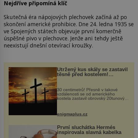
Nejdříve připomíná klíč
Skutečná éra nápojových plechovek začíná až po
skončení americké prohibice. Dne 24. ledna 1935 se
ve Spojených státech objevuje první komerčně
úspěšné pivo v plechovce. Jenže ani tehdy ještě
neexistují dnešní otevírací kroužky.
Utržený kus skály se zastavil
těsně před kostelem!
Ochránila ho boží síla?
30 centimetrů! Přesně v takové
vzdálenosti se od amerického
kostela zastavil obrovský 20tunový
balvan, který se v květnu 2014
nečekaně odtrhl od nedaleké skály
při její demolici. Podle místních stojí
enigmaplus.cz
...
První sluchátka Hermés
inspirovala slavná kabelka