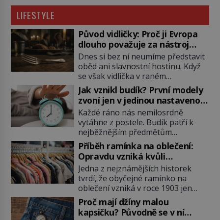
LIFESTYLE
Původ vidličky: Proč ji Evropa
dlouho považuje za nástroj
samotného satana?
Dnes si bez ní neumíme představit
oběd ani slavnostní hostinu. Když
se však vidlička v raném
středověku objevuje na evropských
Jak vznikl budík? První modely
stolech, vzbuzuje pohoršení,
zvoní jen v jedinou nastavenou
posměch i strach. Mnozí duchovní ji
hodinu
Každé ráno nás nemilosrdně
označují za projev pýchy a
vytáhne z postele. Budík patří k
zbytečného přepychu, někteří
nejběžnějším předmětům
dokonce za nástroj ďábla. Trvá
domácnosti, jeho cesta k dnešní
téměř sedm století, než se z
Příběh ramínka na oblečení:
podobě je ale překvapivě dlouhá.
opovrhovaného předmětu stává
Opravdu vzniká kvůli
První lidé se probouzejí podle
nepostradatelná součást stolování.
zapomenutému kabátu?
Jedna z nejznámějších historek
slunce, kohoutů nebo kostelních
První […]
tvrdí, že obyčejné ramínko na
zvonů. Když se konečně objeví
oblečení vzniká v roce 1903 jen
první skutečný mechanický budík,
proto, že zaměstnanec americké
má jednu zásadní nevýhodu,
Proč mají džíny malou
továrny nenajde volný věšák na
zazvoní pouze ve čtyři hodiny ráno
kapsičku? Původně se v ní
kabát. Je to ale skutečně pravda?