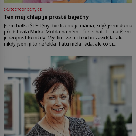
skutecnepribehy.cz
Ten můj chlap je prostě báječný
Jsem holka Štěstěny, tvrdila moje máma, když jsem doma
představila Mirka. Mohla na něm oči nechat. To nadšení
ji neopustilo nikdy. Myslím, že mi trochu záviděla, ale
nikdy jsem jí to neřekla. Tátu měla ráda, ale co si
pamatuji, tak jsme s Mirkem byli zamilovaní mnohem víc.
Jsme spolu moc rádi Tehdy byla jiná doba, když