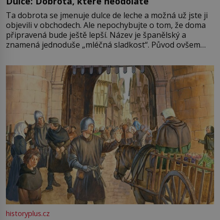
Dulce: Dobrota, které neodoláte
Ta dobrota se jmenuje dulce de leche a možná už jste ji
objevili v obchodech. Ale nepochybujte o tom, že doma
připravená bude ještě lepší. Název je španělský a
znamená jednoduše „mléčná sladkost“. Původ ovšem
není úplně jednoznačný, o autorství této receptury se
pře hned několik latinskoamerických zemí a k tomu
Francie, kde se traduje,
historyplus.cz