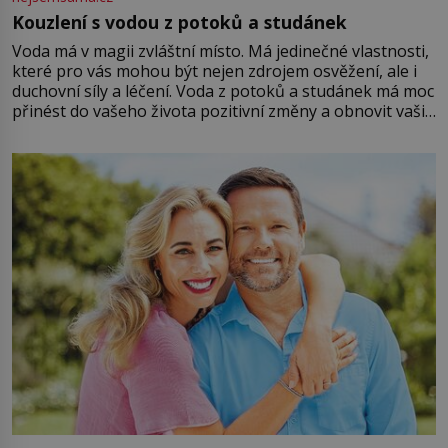
Kouzlení s vodou z potoků a studánek
Voda má v magii zvláštní místo. Má jedinečné vlastnosti,
které pro vás mohou být nejen zdrojem osvěžení, ale i
duchovní síly a léčení. Voda z potoků a studánek má moc
přinést do vašeho života pozitivní změny a obnovit vaši
energii. Využitím těchto přírodních zdrojů v magii
můžete obohatit své rituály a přinést do svého života
větší harmonii a klid. Je důležité