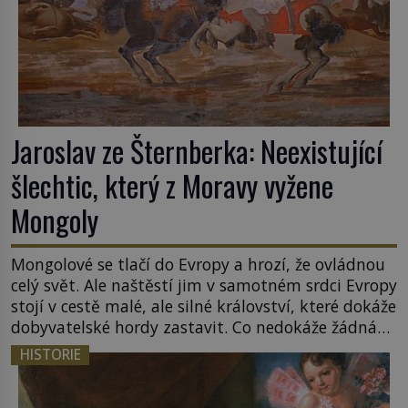
Jaroslav ze Šternberka: Neexistující
šlechtic, který z Moravy vyžene
Mongoly
Mongolové se tlačí do Evropy a hrozí, že ovládnou
celý svět. Ale naštěstí jim v samotném srdci Evropy
stojí v cestě malé, ale silné království, které dokáže
dobyvatelské hordy zastavit. Co nedokáže žádná
z asijských říší, co nedokážou Němci – to dokáže
HISTORIE
český král. Nebo že by ne? Mongolové od roku 1223
postupují podél Kaspického a Azovského moře, […]