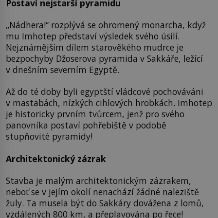
Postaví nejstarší pyramidu
„Nádhera!“ rozplývá se ohromený monarcha, když
mu Imhotep představí výsledek svého úsilí.
Nejznámějším dílem starověkého mudrce je
bezpochyby Džoserova pyramida v Sakkáře, ležící
v dnešním severním Egyptě.
Až do té doby byli egyptští vládcové pochováváni
v mastabách, nízkých cihlových hrobkách. Imhotep
je historicky prvním tvůrcem, jenž pro svého
panovníka postaví pohřebiště v podobě
stupňovité pyramidy!
Architektonický zázrak
Stavba je malým architektonickým zázrakem,
neboť se v jejím okolí nenachází žádné naleziště
žuly. Ta musela být do Sakkáry dovážena z lomů,
vzdálených 800 km, a přeplavována po řece!