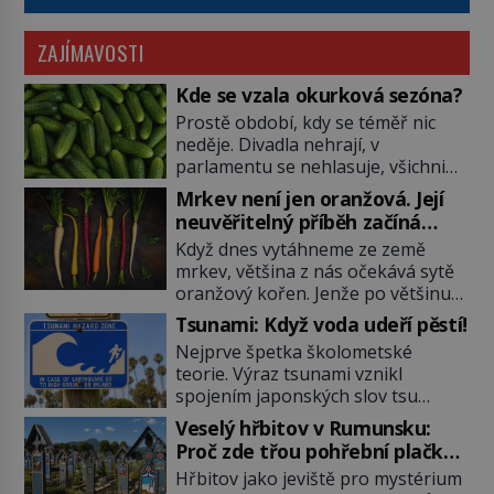
ZAJÍMAVOSTI
Kde se vzala okurková sezóna?
Prostě období, kdy se téměř nic
neděje. Divadla nehrají, v
parlamentu se nehlasuje, všichni
jsou na dovolené a média tak
Mrkev není jen oranžová. Její
nemají o čem mluvit a psát. A
neuvěřitelný příběh začíná
vymýšlejí si proto témata, které
fialovou barvou
Když dnes vytáhneme ze země
nikoho nezajímají. Proč je však ona
mrkev, většina z nás očekává sytě
letní doba spojovaná zrovna s
oranžový kořen. Jenže po většinu
okurkami? Okurkovou sezónu
své historie je mrkev všechno
známe už od poloviny 19. století,
Tsunami: Když voda udeří pěstí!
možné, jen ne oranžová. Je fialová,
ovšem jako Češi […]
Nejprve špetka školometské
žlutá, bílá, někdy dokonce téměř
teorie. Výraz tsunami vznikl
černá. Až díky stovkám let
spojením japonských slov tsu
pečlivého šlechtění se z ní stává
(přístav) a nami (vlna). Jedná se o
zelenina, bez které si českou
Veselý hřbitov v Rumunsku:
dlouhou vlnu, která je na volném
zahradu ani nedokážeme
Proč zde třou pohřební plačky
moři takřka nepostřehnutelná.
představit. Její příběh je […]
bídu s nouzí?
Hřbitov jako jeviště pro mystérium
Ačkoli je vlnová délka tsunami i 300