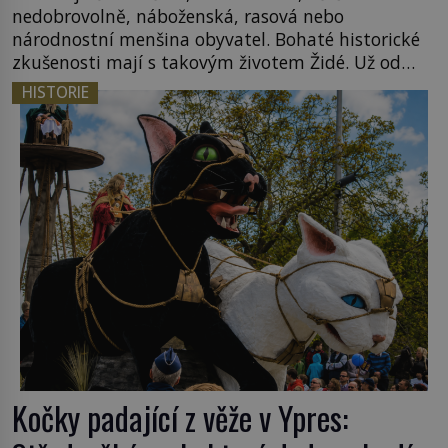
nedobrovolně, náboženská, rasová nebo
národnostní menšina obyvatel. Bohaté historické
zkušenosti mají s takovým životem Židé. Už od
středověku jsou totiž v každou chvíli nuceni v
HISTORIE
nějakém žít. Mezi ty nejslavnější patří i římské
ghetto založené v roce 1555. Pokud jde o vztah
k Židům, nemá se Řím čím chlubit. […]
Kočky padající z věže v Ypres: