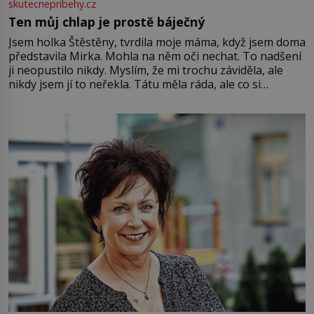
skutecnepribehy.cz
Ten můj chlap je prostě báječný
Jsem holka Štěstěny, tvrdila moje máma, když jsem doma
představila Mirka. Mohla na něm oči nechat. To nadšení
ji neopustilo nikdy. Myslím, že mi trochu záviděla, ale
nikdy jsem jí to neřekla. Tátu měla ráda, ale co si
pamatuji, tak jsme s Mirkem byli zamilovaní mnohem víc.
Jsme spolu moc rádi Tehdy byla jiná doba, když