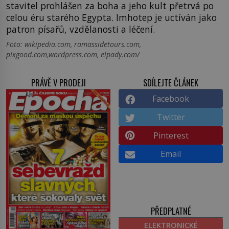
stavitel prohlášen za boha a jeho kult přetrvá po
celou éru starého Egypta. Imhotep je uctíván jako
patron písařů, vzdělanosti a léčení.
Foto: wikipedia.com, ramassidetours.com,
pixgood.com,wordpress.com, elpady.com/
PRÁVĚ V PRODEJI
SDÍLEJTE ČLÁNEK
Facebook
Twitter
Pinterest
Email
PŘEDPLATNÉ
ELEKTRONICKÉ