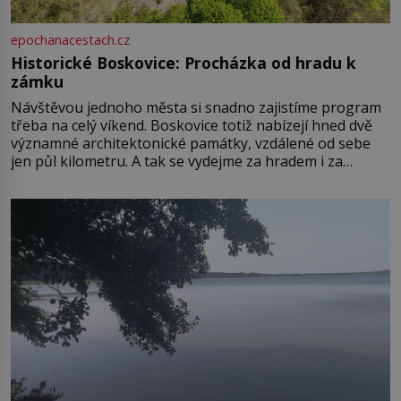
epochanacestach.cz
Historické Boskovice: Procházka od hradu k
zámku
Návštěvou jednoho města si snadno zajistíme program
třeba na celý víkend. Boskovice totiž nabízejí hned dvě
významné architektonické památky, vzdálené od sebe
jen půl kilometru. A tak se vydejme za hradem i za
zámkem do krásné jihomoravské krajiny. Trhová osada
Boskovice na okraji Drahanské vrchoviny vznikla někdy
ve13. století, a už v roce 1313 kronikáři zaznamenali