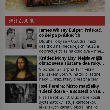
SVĚT ZLOČINU
James Whitey Bulger: Práskač,
co šel po práskačích
Dlouhé roky se v USA drží mezi
desítkou nejhledanějších mužů a
dopracuje to až na číslo dvě – hned
po Usámovi bin Ládinovi (1957–
Krádež Mony Lisy: Nejslavnější
2011). To je James „Whitey“ Bulger
obraz světa zůstane dva roky
(1929–2018) viněný ze spoluúčasti
nezvěstný
V pondělí 21. srpna 1911 visí v
na 19 vraždách, vydírání a lichvy. A
pařížském Louvru na zdi prázdné
samozřejmě, krom toho je ještě
háky. Obraz, který dnes zná celý
drogový dealer, který neváhá
svět, je pryč. Zpočátku si nikdo
odstranit z cesty všechny práskače,
José Pereira: Místo manželky
nemyslí, že jde o krádež.
zatímco […]
12letá dcera – a sousedi o všem
Zaměstnanci jsou přesvědčeni, že
vědí!
Píše se rok 2010. Muž v bílé košili
Mona Lisa je jen v restaurátorské
systematicky listuje kartotékou
dílně nebo u fotografa. Když se
lékařských karet v obci Pinheiro
ukáže pravda, propukne jeden z