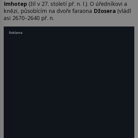
Imhotep
(žil v 27. století př. n. l.). O úředníkovi a
knězi, působícím na dvoře faraona
Džosera
(vládl
asi 2670–2640 př. n.
Reklama