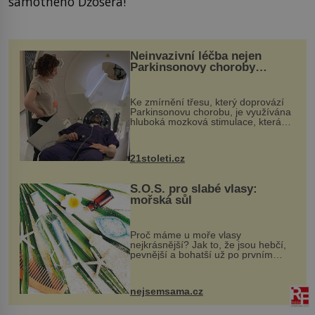
samotného Džosera!
Neinvazivní léčba nejen
Parkinsonovy choroby
pomocí ultrazvukové
„helmy“
Ke zmírnění třesu, který doprovází
Parkinsonovu chorobu, je využívána
hluboká mozková stimulace, která
však vyžaduje vysoce invazivní
zákrok. Ultrazvuk zase není vhodný
k dostatečně přesnému zacílení ...
21stoleti.cz
S.O.S. pro slabé vlasy:
mořská sůl
Proč máme u moře vlasy
nejkrásnější? Jak to, že jsou hebčí,
pevnější a bohatší už po prvním
vykoupání? Protože sůl obsažená v
mořské vodě má blahodárný vliv.
Nejen na tělo a pokožku, ale i na
nejsemsama.cz
vlasy. ...