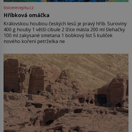
tisicereceptu.cz
Hříbková omáčka
Královskou houbou českých lesů je pravý hřib. Suroviny
400 g houby 1 větší cibule 2 lžíce másla 200 ml šlehačky
100 ml zakysané smetana 1 bobkový list 5 kuliček
nového koření petrželka ne