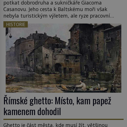
potkat dobrodruha a sukničkáře Giacoma
Casanovu. Jeho cesta k Baltskému moři však
nebyla turistickým výletem, ale ryze pracovní
cestou se zištnými úmysly. Jaký cíl Casanova
HISTORIE
sledoval, když se například procházel uličkami
lotyšské Rigy? Casanova v Pobaltí kontaktoval
tamní zednářské lóže. Nebyl v této oblasti žádným
nováčkem, protože do zednářské […]
Římské ghetto: Místo, kam papež
kamenem dohodil
Ghetto je část města, kde musí žít, většinou