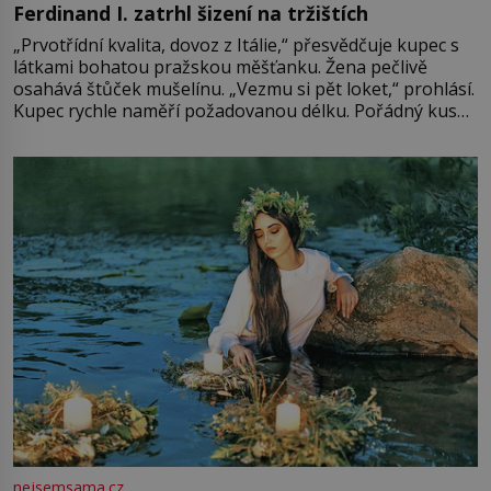
Ferdinand I. zatrhl šizení na tržištích
„Prvotřídní kvalita, dovoz z Itálie,“ přesvědčuje kupec s
látkami bohatou pražskou měšťanku. Žena pečlivě
osahává štůček mušelínu. „Vezmu si pět loket,“ prohlásí.
Kupec rychle naměří požadovanou délku. Pořádný kus
mu přitom zůstane za prsty… „Na šaty ho bude málo,
milostpaní. Stačí jenom na sukni,“ zhodnotí švadlena
množství růžového mušelínu. „Ošidili vás, podívejte.“
Vezme do ruky dřevěnou
nejsemsama.cz