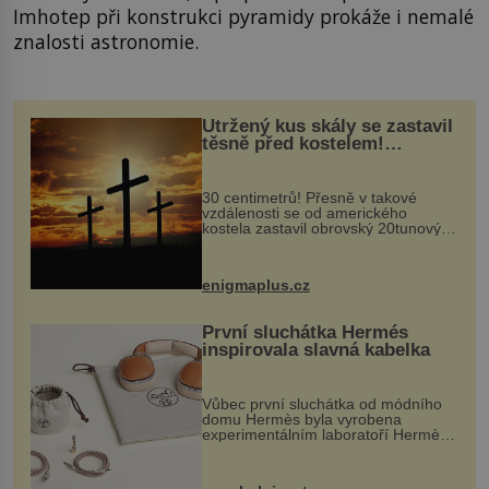
Imhotep při konstrukci pyramidy prokáže i nemalé
znalosti astronomie.
Utržený kus skály se zastavil
těsně před kostelem!
Ochránila ho boží síla?
30 centimetrů! Přesně v takové
vzdálenosti se od amerického
kostela zastavil obrovský 20tunový
balvan, který se v květnu 2014
nečekaně odtrhl od nedaleké skály
při její demolici. Podle místních stojí
enigmaplus.cz
...
První sluchátka Hermés
inspirovala slavná kabelka
Vůbec první sluchátka od módního
domu Hermès byla vyrobena
experimentálním laboratoří Hermès
Ateliers Horizons. Elegantní gadget
si vyžádal dva roky vývoje a chlubí
se ručně šitou hovězí kůží a