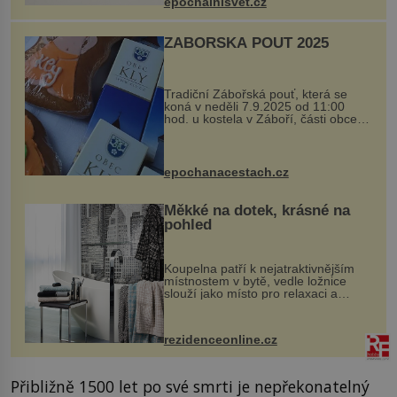
epochalnisvet.cz
kovový...
ZÁBOŘSKÁ POUŤ 2025
Tradiční Zábořská pouť, která se
koná v neděli 7.9.2025 od 11:00
hod. u kostela v Záboří, části obce
Kly u Mělníka. V programu naleznete
komentovanou prohlídku kostela,
dobovou hudbu, řemesla, atrakce...
epochanacestach.cz
Měkké na dotek, krásné na
pohled
Koupelna patří k nejatraktivnějším
místnostem v bytě, vedle ložnice
slouží jako místo pro relaxaci a
odpočinek. Koupelnový textil –
ručníky, osušky a koberečky –
mohou jako mávnutím kouzelného
rezidenceonline.cz
proutku...
Přibližně 1500 let po své smrti je nepřekonatelný