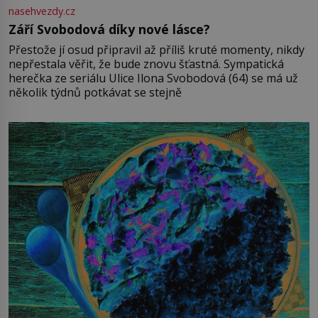
nasehvezdy.cz
Září Svobodová díky nové lásce?
Přestože jí osud připravil až příliš kruté momenty, nikdy
nepřestala věřit, že bude znovu šťastná. Sympatická
herečka ze seriálu Ulice Ilona Svobodová (64) se má už
několik týdnů potkávat se stejně