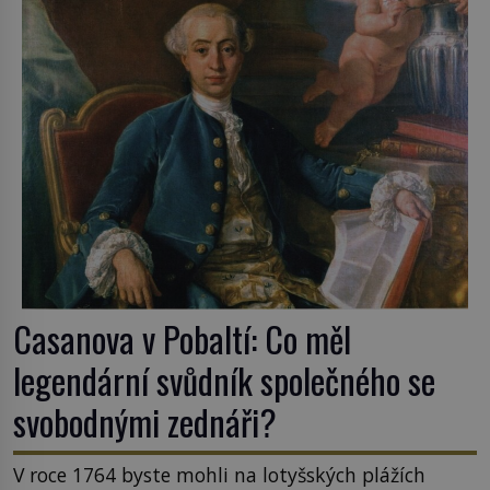
Casanova v Pobaltí: Co měl
legendární svůdník společného se
svobodnými zednáři?
V roce 1764 byste mohli na lotyšských plážích