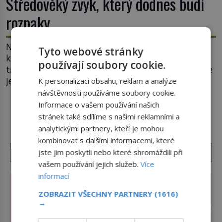
Středověký zvyk, který dodnes budí
rozpaky
Na hlavním náměstí belgického města Ypres se
Tyto webové stránky
každé tři roky shromáždí tisíce lidí. Z věže slavné
používají soubory cookie.
tržnice létají do davu kočky, diváci jásají a snaží se
je chytit. Naštěstí už nejde o živá zvířata, ale
K personalizaci obsahu, reklam a analýze
jenom o plyšové suvenýry. Kdysi to ale bylo jinak.
návštěvnosti používáme soubory cookie.
Tato veselá podívaná připomíná jeden z
Informace o vašem používání našich
DALŠÍ ČLÁNKY Z RUBRIKY ›
nejpodivnějších a zároveň nejkrutějších zvyků […]
stránek také sdílíme s našimi reklamními a
analytickými partnery, kteří je mohou
kombinovat s dalšími informacemi, které
jste jim poskytli nebo které shromáždili při
vašem používání jejich služeb.
Více
informací
ZOBRAZIT VŠECHNY PARTNERY
(1616)
→