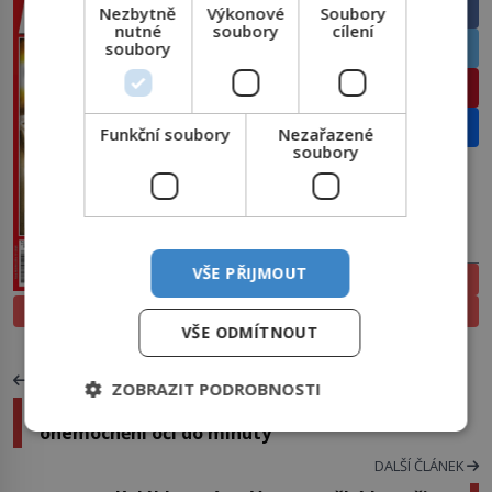
Facebook
Nezbytně
Výkonové
Soubory
nutné
soubory
cílení
Twitter
soubory
Pinterest
Email
Funkční soubory
Nezařazené
soubory
PŘEDPLATNÉ
VŠE PŘIJMOUT
ELEKTRONICKÉ
PROLISTOVAT
TIŠTĚNÉ
VŠE ODMÍTNOUT
PŘEDCHOZÍ ČLÁNEK
ZOBRAZIT PODROBNOSTI
Na počkání, bez objednání: Aireen odhalí
onemocnění očí do minuty
DALŠÍ ČLÁNEK