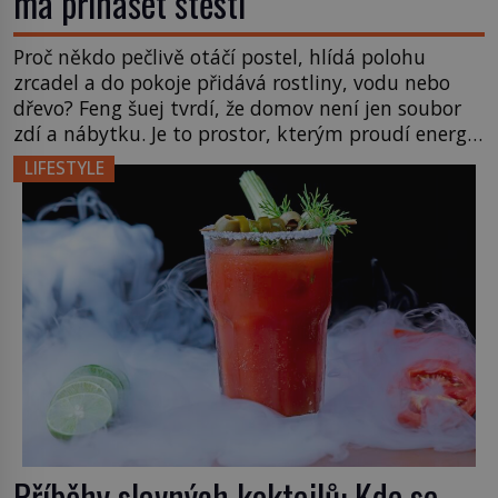
má přinášet štěstí
Proč někdo pečlivě otáčí postel, hlídá polohu
zrcadel a do pokoje přidává rostliny, vodu nebo
dřevo? Feng šuej tvrdí, že domov není jen soubor
zdí a nábytku. Je to prostor, kterým proudí energie
čchi a jeho uspořádání může ovlivňovat, jak se v
LIFESTYLE
něm člověk cítí. Feng šuej má kořeny ve staré Číně
a jeho historie […]
Příběhy slavných koktejlů: Kde se