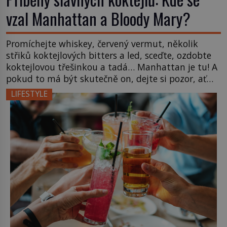
vzal Manhattan a Bloody Mary?
Promíchejte whiskey, červený vermut, několik
střiků koktejlových bitters a led, sceďte, ozdobte
koktejlovou třešinkou a tadá… Manhattan je tu! A
pokud to má být skutečně on, dejte si pozor, ať
místo klasické americké rye whiskey či klidně
LIFESTYLE
bourbonu nepoužijete skotskou whisku. Co se
stane? Inu, koktejl bude stále skvělý, ale už to
nebude Manhattan ale […]