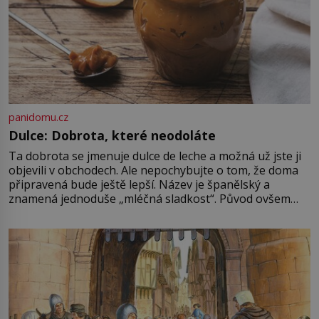
panidomu.cz
Dulce: Dobrota, které neodoláte
Ta dobrota se jmenuje dulce de leche a možná už jste ji
objevili v obchodech. Ale nepochybujte o tom, že doma
připravená bude ještě lepší. Název je španělský a
znamená jednoduše „mléčná sladkost“. Původ ovšem
není úplně jednoznačný, o autorství této receptury se
pře hned několik latinskoamerických zemí a k tomu
Francie, kde se traduje,