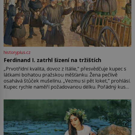
historyplus.cz
Ferdinand I. zatrhl šizení na tržištích
„Prvotřídní kvalita, dovoz z Itálie,“ přesvědčuje kupec s
látkami bohatou pražskou měšťanku. Žena pečlivě
osahává štůček mušelínu. „Vezmu si pět loket,“ prohlásí.
Kupec rychle naměří požadovanou délku. Pořádný kus
mu přitom zůstane za prsty… „Na šaty ho bude málo,
milostpaní. Stačí jenom na sukni,“ zhodnotí švadlena
množství růžového mušelínu. „Ošidili vás, podívejte.“
Vezme do ruky dřevěnou