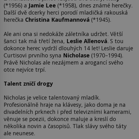
(*1956) a
Jamie Lee
(*1958), dnes známé herečky.
Další dvě dcerky herci porodí mladičká rakouská
herečka
Christina Kaufmannová
(*1945).
Ale ani ona si nedokáže záletníka udržet. Větší
šanci tak má třetí žena,
Leslie Allenová
. S tou
dokonce herec vydrží dlouhých 14 let! Leslie daruje
Curtisovi prvního syna
Nicholase
(1970–1994).
Právě Nicholas ale nezájmem a arogancí svého
otce nejvíce trpí.
Talent zničí drogy
Nicholas je velice talentovaný mladík.
Profesionálně hraje na klávesy, jako doma je na
divadelních prknech i před televizními kamerami,
věnuje se poezii, dokonce maluje a kreslí do
několika novin a časopisů. Tlak slávy svého táty
ale neunese.