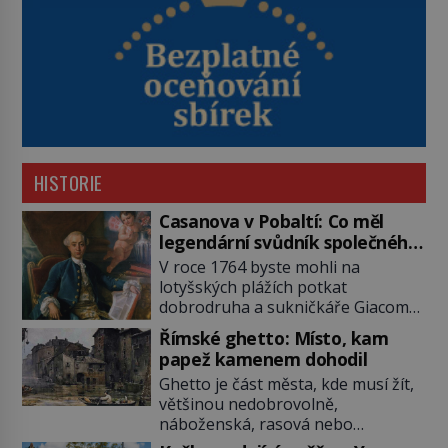
HISTORIE
Casanova v Pobaltí: Co měl
legendární svůdník společného
se svobodnými zednáři?
V roce 1764 byste mohli na
lotyšských plážích potkat
dobrodruha a sukničkáře Giacoma
Casanovu. Jeho cesta k Baltskému
Římské ghetto: Místo, kam
moři však nebyla turistickým
papež kamenem dohodil
výletem, ale ryze pracovní cestou
Ghetto je část města, kde musí žít,
se zištnými úmysly. Jaký cíl
většinou nedobrovolně,
Casanova sledoval, když se
náboženská, rasová nebo
například procházel uličkami
národnostní menšina obyvatel.
lotyšské Rigy? Casanova v Pobaltí