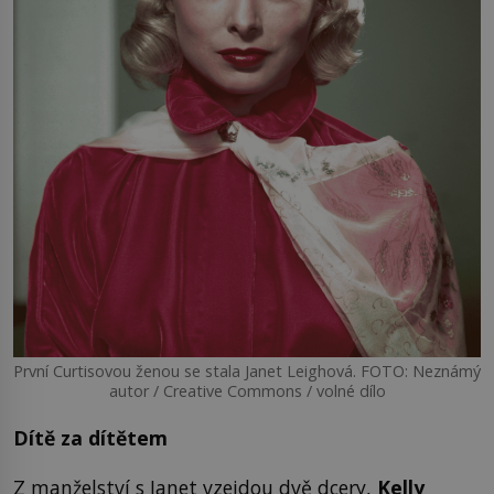
První Curtisovou ženou se stala Janet Leighová. FOTO: Neznámý
autor / Creative Commons / volné dílo
Dítě za dítětem
Z manželství s Janet vzejdou dvě dcery,
Kelly