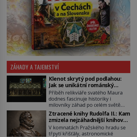
ZÁHADY A TAJEMSTVÍ
Klenot skrytý pod podlahou:
Jak se unikátní románský
poklad dostal do zapadlého
Příběh relikviáře svatého Maura
Bečova?
dodnes fascinuje historiky i
milovníky záhad po celém světě.
Tato románská zlatnická památka
Ztracené knihy Rudolfa II.: Kam
ze 13. století je po českých
zmizela nejzáhadnější knihovna
korunovačních klenotech druhým
Evropy?
V komnatách Pražského hradu se
nejcennějším movitým majetkem v
třpytí křišťály, astronomické
České republice. Přestože byl