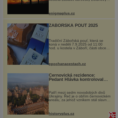
balvan, který se v květnu 2014
nečekaně odtrhl od nedaleké skály
při její demolici. Podle místních stojí
enigmaplus.cz
...
ZÁBOŘSKÁ POUŤ 2025
Tradiční Zábořská pouť, která se
koná v neděli 7.9.2025 od 11:00
hod. u kostela v Záboří, části obce
Kly u Mělníka. V programu naleznete
komentovanou prohlídku kostela,
dobovou hudbu, řemesla, atrakce...
epochanacestach.cz
Černovická rezidence:
Pedant Hlávka kontroloval
každou cihlu
Patří mezi sedm novodobých divů
Ukrajiny. Řeč je o obřím černovickém
areálu, za jehož vznikem stál slavný
český architekt Josef Hlávka. Ten si
na něm dal mimořádně záležet. Jeho
stavební plány by při ...
historyplus.cz