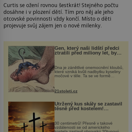
Curtis se ožení rovnou šestkrát! Stejného počtu
dosáhne i v plození dětí. Tím pro něj ale jeho
otcovské povinnosti vždy končí. Místo o děti
projevuje svůj zájem jen o nové milenky.
Gen, který naši lidští předci
ztratili před miliony let, by
mohl pomoci s léčbou
„nemoci králů“
Dna je zánětlivé onemocnění kloubů,
které vzniká kvůli nadbytku kyseliny
močové v těle. Ta se ve formě
krystalků ukládá v blízkosti kloubů,
nejčastěji přitom postihuje palce na
nohou, a způsobuje bole...
21stoleti.cz
Utržený kus skály se zastavil
těsně před kostelem!
Ochránila ho boží síla?
30 centimetrů! Přesně v takové
vzdálenosti se od amerického
kostela zastavil obrovský 20tunový