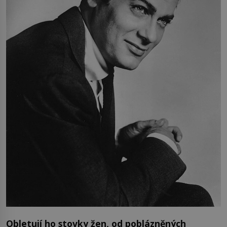
Obletují ho stovky žen, od poblázněných