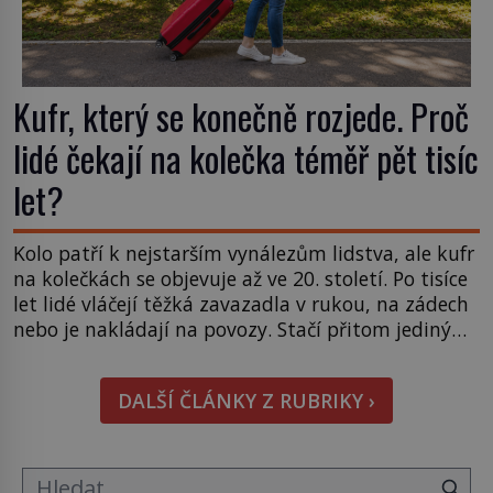
Kufr, který se konečně rozjede. Proč
lidé čekají na kolečka téměř pět tisíc
let?
Kolo patří k nejstarším vynálezům lidstva, ale kufr
na kolečkách se objevuje až ve 20. století. Po tisíce
let lidé vláčejí těžká zavazadla v rukou, na zádech
nebo je nakládají na povozy. Stačí přitom jediný
nápad, připevnit ke kufru kolečka. Jenže právě ten
nikdo dlouho nedostane. Až jednou se na letišti
DALŠÍ ČLÁNKY Z RUBRIKY ›
ozve věta, která změní […]