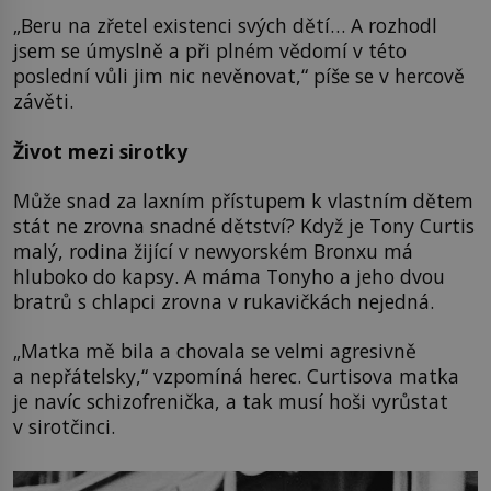
„Beru na zřetel existenci svých dětí… A rozhodl
jsem se úmyslně a při plném vědomí v této
poslední vůli jim nic nevěnovat,“ píše se v hercově
závěti.
Život mezi sirotky
Může snad za laxním přístupem k vlastním dětem
stát ne zrovna snadné dětství? Když je Tony Curtis
malý, rodina žijící v newyorském Bronxu má
hluboko do kapsy. A máma Tonyho a jeho dvou
bratrů s chlapci zrovna v rukavičkách nejedná.
„Matka mě bila a chovala se velmi agresivně
a nepřátelsky,“ vzpomíná herec. Curtisova matka
je navíc schizofrenička, a tak musí hoši vyrůstat
v sirotčinci.