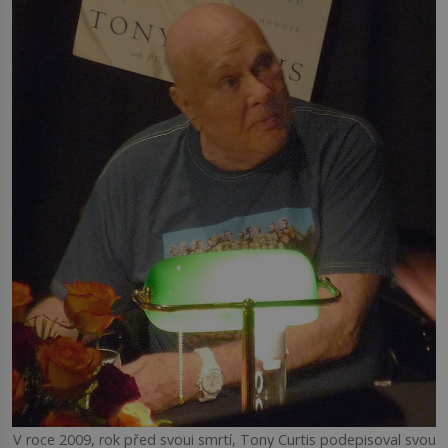
V roce 2009, rok před svoui smrtí, Tony Curtis podepisoval svou