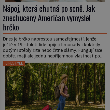
Nápoj, která chutná po seně. Jak
znechucený Američan vymyslel
brčko
Dnes je brčko naprostou samozřejmostí. Jenže
ještě v 19. století lidé upíjejí limonády i koktejly
dutými stébly žita nebo žitné slámy. Fungují sice
dobře, mají ale jednu nepříjemnou vlastnost po
chvíli se rozmáčejí a nápoji dodávají travnatou
LIFESTYLE
příchuť. Právě tahle drobná nepříjemnost přivede
amerického výrobce cigaretových náustků k
nápadu, který změní způsob pití po celém […]