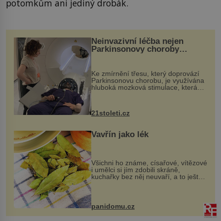
potomkům ani jediný drobák.
Neinvazivní léčba nejen
Parkinsonovy choroby
pomocí ultrazvukové
„helmy“
Ke zmírnění třesu, který doprovází
Parkinsonovu chorobu, je využívána
hluboká mozková stimulace, která
však vyžaduje vysoce invazivní
zákrok. Ultrazvuk zase není vhodný
k dostatečně přesnému zacílení ...
21stoleti.cz
Vavřín jako lék
Všichni ho známe, císařové, vítězové
i umělci si jím zdobili skráně,
kuchařky bez něj neuvaří, a to ještě
nevíte, že bobkový list může výrazně
zmírnit některé naše neduhy.
Obsahuje v malém množství ně...
panidomu.cz