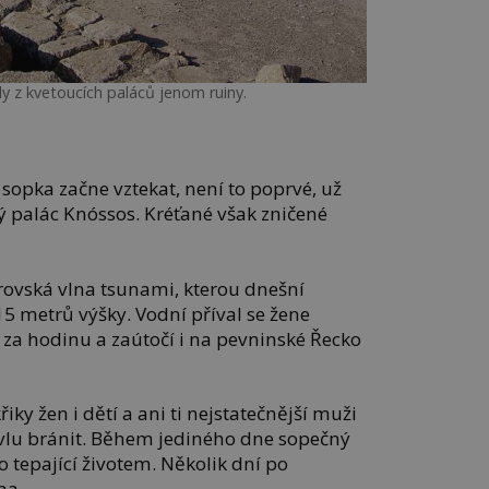
y z kvetoucích paláců jenom ruiny.
 l. sopka začne vztekat, není to poprvé, už
ký palác Knóssos. Kréťané však zničené
brovská vlna tsunami, kterou dnešní
15 metrů výšky. Vodní příval se žene
ů za hodinu a zaútočí i na pevninské Řecko
iky žen i dětí a ani ti nejstatečnější muži
živlu bránit. Během jediného dne sopečný
o tepající životem. Několik dní po
ma.