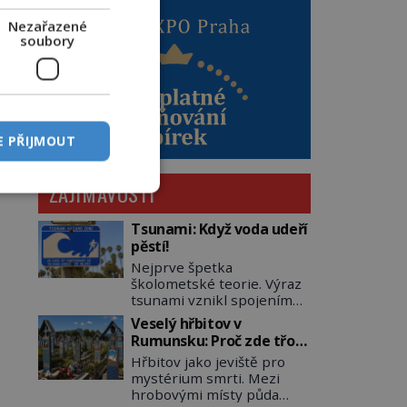
Nezařazené
soubory
E PŘIJMOUT
ZAJÍMAVOSTI
Tsunami: Když voda udeří
pěstí!
Nejprve špetka
školometské teorie. Výraz
tsunami vznikl spojením
japonských slov tsu
Veselý hřbitov v
(přístav) a nami (vlna).
Rumunsku: Proč zde třou
Jedná se o dlouhou vlnu,
pohřební plačky bídu s
Hřbitov jako jeviště pro
která je na volném moři
nouzí?
mystérium smrti. Mezi
takřka nepostřehnutelná.
hrobovými místy půda
Ačkoli je vlnová délka