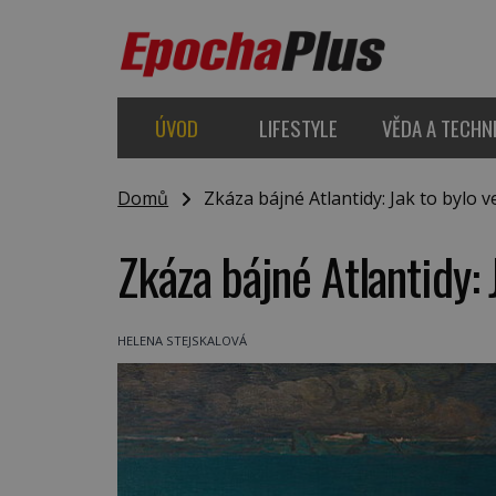
ÚVOD
LIFESTYLE
VĚDA A TECHN
Domů
Zkáza bájné Atlantidy: Jak to bylo v
Zkáza bájné Atlantidy: 
HELENA STEJSKALOVÁ