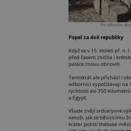
Po výbuchu zbyl
Popel za dvě republiky
Když se v 15. století př. n.
před časem zničila i kréts
paláce znovu obnovili.
Tentokrát ale přichází i o
odborníci vypočítávají na 
rychlostí asi 350 kilometr
a Egypt.
Všude znějí srdceryvné výkř
netuší, jak se běsnícímu 
kráter pohltí thébské měst
výbuchu je všude kolem t