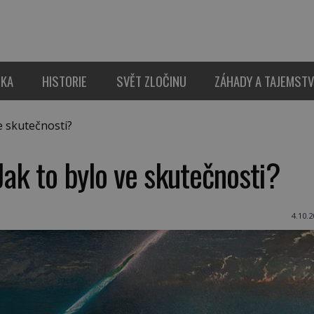
IKA
HISTORIE
SVĚT ZLOČINU
ZÁHADY A TAJEMSTV
e skutečnosti?
Jak to bylo ve skutečnosti?
4.10.2