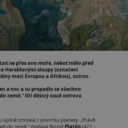
ati se přes ono moře, neboť mělo před
te Heraklovými sloupy (označení
úžiny mezi Evropou a Afrikou), ostrov.
den a noc a tu propadlo se všechno
o země,“ líčí děsivý osud ostrova
u úplně zmizela z povrchu planety. „Právě
padl do země,“ dodává filozof
Platón
(427 –