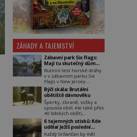
ZÁHADY A TAJEMSTVÍ
Zábavní park Six Flags:
Mají tu skutečný dům
hrůzy!
Rutinní test horské dráhy
v v zábavním parku Six
Flags v New Jersey
dopadne 16. srpna 1981
Býčí skála: Brutální
katastrofou. 20letý technik
obětiště dávnověku
Scott Tyler se zřítí na zem!
Šperky, zbraně, sošky a
Zranění jsou neslučitelná
spousta obilí. Ale také přes
se životem. „Nepoužil
40 lidských obětí,
bezpečnostní zábranu,“
převážně dívek, z nichž
osvětlí smrtelnou nehodu
6 tajemných otisků: Kde
některým rozetnou hlavu
tiskový mluvčí parku a
udělal Ježíš poslední
a useknou končetiny. To je
vyšetřovatelé mu dávají za
pozemský krok?
Každý Srílančan by měl
slavný halštatský pohřeb.
pravdu: „Atrakce je v