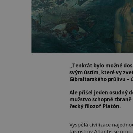
„Tenkrát bylo možné dost
svým ústím, které vy zve
Gibraltarského průlivu – 
Ale přišel jeden osudný 
mužstvo schopné zbraně d
řecký filozof Platón.
Vyspělá civilizace najedno
tak ostrov Atlantis se pro