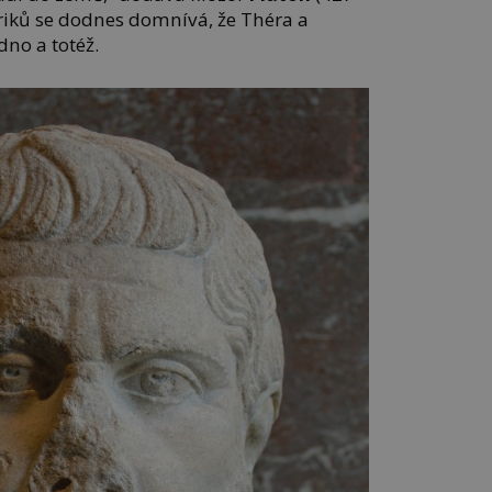
toriků se dodnes domnívá, že Théra a
dno a totéž.