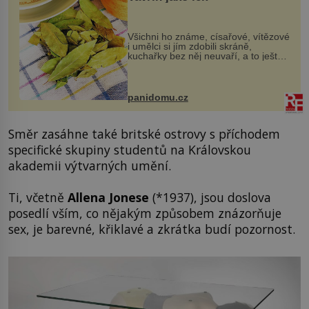
Všichni ho známe, císařové, vítězové
i umělci si jím zdobili skráně,
kuchařky bez něj neuvaří, a to ještě
nevíte, že bobkový list může výrazně
zmírnit některé naše neduhy.
Obsahuje v malém množství ně...
panidomu.cz
Směr zasáhne také britské ostrovy s příchodem
specifické skupiny studentů na Královskou
akademii výtvarných umění.
Ti, včetně
Allena Jonese
(*1937), jsou doslova
posedlí vším, co nějakým způsobem znázorňuje
sex, je barevné, křiklavé a zkrátka budí pozornost.