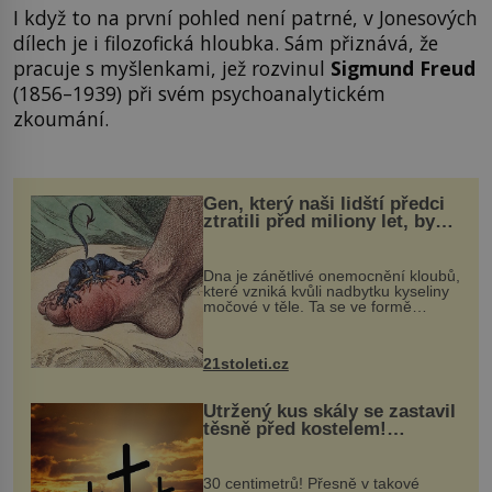
I když to na první pohled není patrné, v Jonesových
dílech je i filozofická hloubka. Sám přiznává, že
pracuje s myšlenkami, jež rozvinul
Sigmund Freud
(1856–1939) při svém psychoanalytickém
zkoumání.
Gen, který naši lidští předci
ztratili před miliony let, by
mohl pomoci s léčbou
„nemoci králů“
Dna je zánětlivé onemocnění kloubů,
které vzniká kvůli nadbytku kyseliny
močové v těle. Ta se ve formě
krystalků ukládá v blízkosti kloubů,
nejčastěji přitom postihuje palce na
nohou, a způsobuje bole...
21stoleti.cz
Utržený kus skály se zastavil
těsně před kostelem!
Ochránila ho boží síla?
30 centimetrů! Přesně v takové