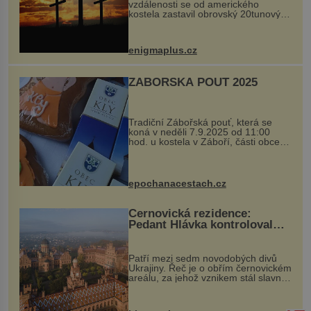
vzdálenosti se od amerického
kostela zastavil obrovský 20tunový
balvan, který se v květnu 2014
nečekaně odtrhl od nedaleké skály
při její demolici. Podle místních stojí
enigmaplus.cz
...
ZÁBOŘSKÁ POUŤ 2025
Tradiční Zábořská pouť, která se
koná v neděli 7.9.2025 od 11:00
hod. u kostela v Záboří, části obce
Kly u Mělníka. V programu naleznete
komentovanou prohlídku kostela,
dobovou hudbu, řemesla, atrakce...
epochanacestach.cz
Černovická rezidence:
Pedant Hlávka kontroloval
každou cihlu
Patří mezi sedm novodobých divů
Ukrajiny. Řeč je o obřím černovickém
areálu, za jehož vznikem stál slavný
český architekt Josef Hlávka. Ten si
na něm dal mimořádně záležet. Jeho
stavební plány by při ...