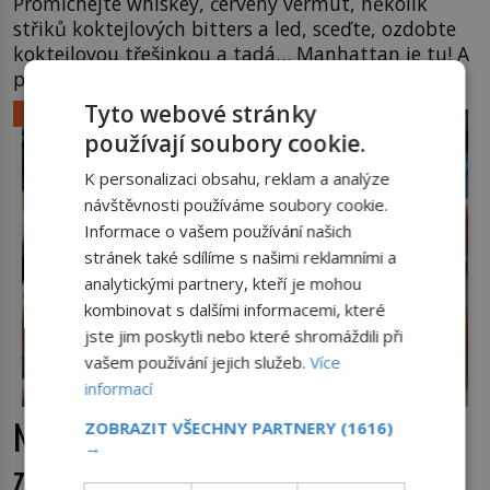
Promíchejte whiskey, červený vermut, několik
střiků koktejlových bitters a led, sceďte, ozdobte
koktejlovou třešinkou a tadá… Manhattan je tu! A
pokud to má být skutečně on, dejte si pozor, ať
místo klasické americké rye whiskey či klidně
Tyto webové stránky
LIFESTYLE
bourbonu nepoužijete skotskou whisku. Co se
používají soubory cookie.
stane? Inu, koktejl bude stále skvělý, ale už to
nebude Manhattan ale […]
K personalizaci obsahu, reklam a analýze
návštěvnosti používáme soubory cookie.
Informace o vašem používání našich
stránek také sdílíme s našimi reklamními a
analytickými partnery, kteří je mohou
kombinovat s dalšími informacemi, které
jste jim poskytli nebo které shromáždili při
vašem používání jejich služeb.
Více
informací
Nápoj, která chutná po seně. Jak
ZOBRAZIT VŠECHNY PARTNERY
(1616)
→
znechucený Američan vymyslel