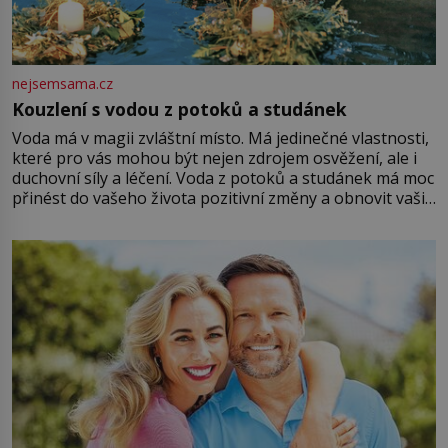
nejsemsama.cz
Kouzlení s vodou z potoků a studánek
Voda má v magii zvláštní místo. Má jedinečné vlastnosti,
které pro vás mohou být nejen zdrojem osvěžení, ale i
duchovní síly a léčení. Voda z potoků a studánek má moc
přinést do vašeho života pozitivní změny a obnovit vaši
energii. Využitím těchto přírodních zdrojů v magii
můžete obohatit své rituály a přinést do svého života
větší harmonii a klid. Je důležité