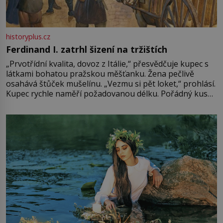
historyplus.cz
Ferdinand I. zatrhl šizení na tržištích
„Prvotřídní kvalita, dovoz z Itálie,“ přesvědčuje kupec s
látkami bohatou pražskou měšťanku. Žena pečlivě
osahává štůček mušelínu. „Vezmu si pět loket,“ prohlásí.
Kupec rychle naměří požadovanou délku. Pořádný kus
mu přitom zůstane za prsty… „Na šaty ho bude málo,
milostpaní. Stačí jenom na sukni,“ zhodnotí švadlena
množství růžového mušelínu. „Ošidili vás, podívejte.“
Vezme do ruky dřevěnou