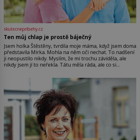
skutecnepribehy.cz
Ten můj chlap je prostě báječný
Jsem holka Štěstěny, tvrdila moje máma, když jsem doma
představila Mirka. Mohla na něm oči nechat. To nadšení
ji neopustilo nikdy. Myslím, že mi trochu záviděla, ale
nikdy jsem jí to neřekla. Tátu měla ráda, ale co si
pamatuji, tak jsme s Mirkem byli zamilovaní mnohem víc.
Jsme spolu moc rádi Tehdy byla jiná doba, když