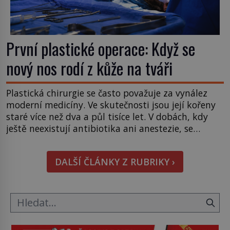
První plastické operace: Když se
nový nos rodí z kůže na tváři
Plastická chirurgie se často považuje za vynález
moderní medicíny. Ve skutečnosti jsou její kořeny
staré více než dva a půl tisíce let. V dobách, kdy
ještě neexistují antibiotika ani anestezie, se
odvážní lékaři pokoušejí vracet lidem tváře
znetvořené válkou, tresty nebo nehodami. Jejich
DALŠÍ ČLÁNKY Z RUBRIKY ›
metody jsou překvapivě promyšlené a některé
principy používají chirurgové dodnes. Úplně první
[…]