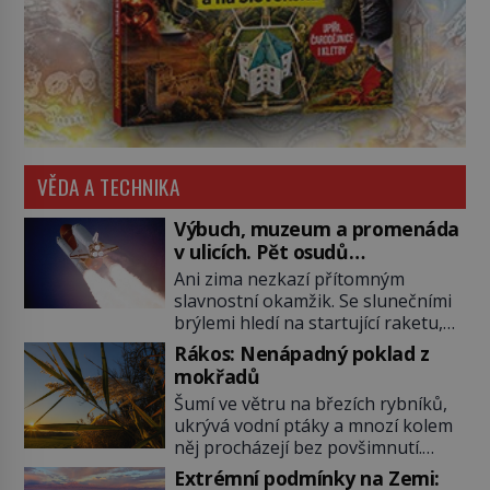
VĚDA A TECHNIKA
Výbuch, muzeum a promenáda
v ulicích. Pět osudů
nejslavnějších raketoplánů
Ani zima nezkazí přítomným
slavnostní okamžik. Se slunečními
brýlemi hledí na startující raketu,
která má do vesmíru vynést kromě
Rákos: Nenápadný poklad z
posádky také obyčejnou učitelku.
mokřadů
Po několika sekundách všem
Šumí ve větru na březích rybníků,
ztuhnou úsměvy, stroj totiž
ukrývá vodní ptáky a mnozí kolem
exploduje. Jejich konstrukce není
něj procházejí bez povšimnutí.
z levného kraje, daňové poplatníky
Přesto právě rákos pomáhal stavět
stojí miliardy dolarů. Na druhou
Extrémní podmínky na Zemi: