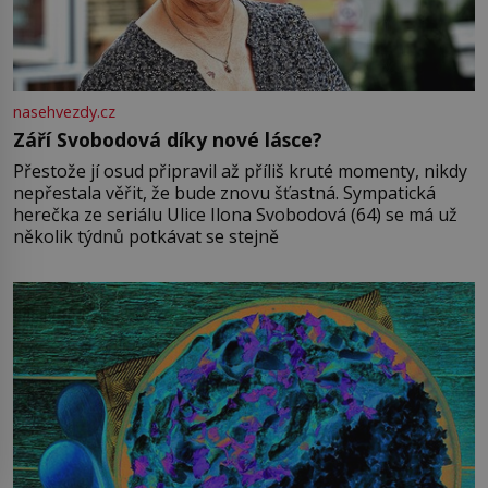
nasehvezdy.cz
Září Svobodová díky nové lásce?
Přestože jí osud připravil až příliš kruté momenty, nikdy
nepřestala věřit, že bude znovu šťastná. Sympatická
herečka ze seriálu Ulice Ilona Svobodová (64) se má už
několik týdnů potkávat se stejně