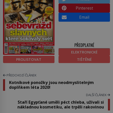
Pinterest
Email
PŘEDPLATNÉ
ELEKTRONICKÉ
PROLISTOVAT
TIŠTĚNÉ
PŘEDCHOZÍ ČLÁNEK
Kotníkové ponožky jsou neodmyslitelným
doplňkem léta 2020!
DALŠÍ ČLÁNEK
Staří Egypťané uměli péct chleba, užívali si
nákladnou kosmetiku, ale trpěli rakovinou