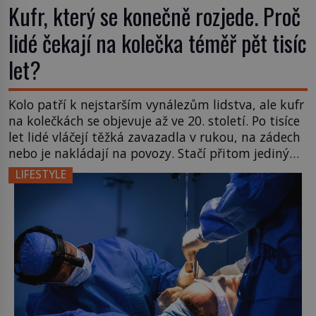
Kufr, který se konečně rozjede. Proč
lidé čekají na kolečka téměř pět tisíc
let?
Kolo patří k nejstarším vynálezům lidstva, ale kufr
na kolečkách se objevuje až ve 20. století. Po tisíce
let lidé vláčejí těžká zavazadla v rukou, na zádech
nebo je nakládají na povozy. Stačí přitom jediný
nápad, připevnit ke kufru kolečka. Jenže právě ten
LIFESTYLE
nikdo dlouho nedostane. Až jednou se na letišti
ozve věta, která změní […]