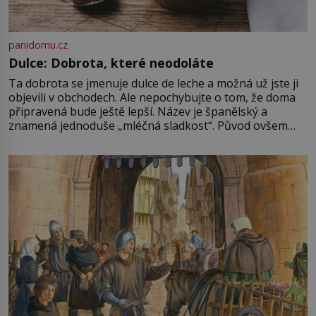
panidomu.cz
Dulce: Dobrota, které neodoláte
Ta dobrota se jmenuje dulce de leche a možná už jste ji
objevili v obchodech. Ale nepochybujte o tom, že doma
připravená bude ještě lepší. Název je španělský a
znamená jednoduše „mléčná sladkost“. Původ ovšem
není úplně jednoznačný, o autorství této receptury se
pře hned několik latinskoamerických zemí a k tomu
Francie, kde se traduje,