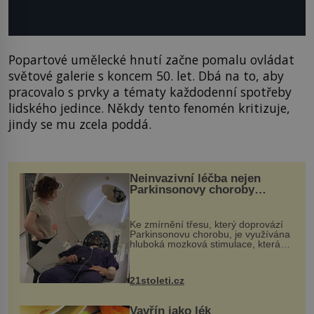
Popartové umělecké hnutí začne pomalu ovládat
světové galerie s koncem 50. let. Dbá na to, aby
pracovalo s prvky a tématy každodenní spotřeby
lidského jedince. Někdy tento fenomén kritizuje,
jindy se mu zcela poddá.
Neinvazivní léčba nejen
Parkinsonovy choroby
pomocí ultrazvukové
„helmy“
Ke zmírnění třesu, který doprovází
Parkinsonovu chorobu, je využívána
hluboká mozková stimulace, která
však vyžaduje vysoce invazivní
zákrok. Ultrazvuk zase není vhodný
k dostatečně přesnému zacílení ...
21stoleti.cz
Vavřín jako lék