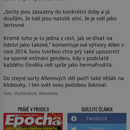
„Sochy jsou zasazeny do konkrétní doby a já
doufám, že lidé jsou natolik silní, že je vidí jako
žertovné.
Kromě toho je to jedna z cest, jak se dívat na
lidství jako takové,“ komentuje své výtvory Allen v
roce 2014. Svou tvorbou chce prý také upozornit
na sporné vnímání genderu, kdy v podstatě
každého člověka vidí spíše jako hermafrodita.
Do stejné sorty Allenových děl patří také Věšák na
klobouky, i ten svět svou podobou šokoval.
Foto: Shutterstock, Wikimedia
PRÁVĚ V PRODEJI
SDÍLEJTE ČLÁNEK
Facebook
Twitter