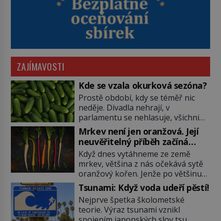
ZAJÍMAVOSTI
Kde se vzala okurková sezóna?
Prostě období, kdy se téměř nic
neděje. Divadla nehrají, v
parlamentu se nehlasuje, všichni
jsou na dovolené a média tak
Mrkev není jen oranžová. Její
nemají o čem mluvit a psát. A
neuvěřitelný příběh začíná
vymýšlejí si proto témata, které
fialovou barvou
Když dnes vytáhneme ze země
nikoho nezajímají. Proč je však ona
mrkev, většina z nás očekává sytě
letní doba spojovaná zrovna s
oranžový kořen. Jenže po většinu
okurkami? Okurkovou sezónu
své historie je mrkev všechno
známe už od poloviny 19. století,
Tsunami: Když voda udeří pěstí!
možné, jen ne oranžová. Je fialová,
ovšem jako Češi […]
Nejprve špetka školometské
žlutá, bílá, někdy dokonce téměř
teorie. Výraz tsunami vznikl
černá. Až díky stovkám let
spojením japonských slov tsu