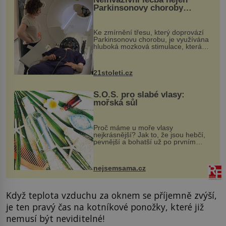
Parkinsonovy choroby
pomocí ultrazvukové
„helmy“
Ke zmírnění třesu, který doprovází
Parkinsonovu chorobu, je využívána
hluboká mozková stimulace, která
však vyžaduje vysoce invazivní
zákrok. Ultrazvuk zase není vhodný
k dostatečně přesnému zacílení ...
21stoleti.cz
S.O.S. pro slabé vlasy:
mořská sůl
Proč máme u moře vlasy
nejkrásnější? Jak to, že jsou hebčí,
pevnější a bohatší už po prvním
vykoupání? Protože sůl obsažená v
mořské vodě má blahodárný vliv.
Nejen na tělo a pokožku, ale i na
nejsemsama.cz
vlasy. ...
Když teplota vzduchu za oknem se příjemně zvýší,
je ten pravý čas na kotníkové ponožky, které již
nemusí být neviditelné!