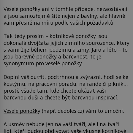
Veselé ponožky ani v tomhle případe, nezaostávají
a jsou samozřejmě šité nejen z bavlny, ale hlavně
vám přesně na míru podle vašich požadavků.
Tak tedy prosím – kotníkové ponožky jsou
dokonalá dvojčata jejich zimního sourozence, který
s vámi žije během podzimu a zimy. Jaro a léto – to
jsou barevné ponožky a barevnost, to je
synonymum pro veselé ponožky.
Doplní váš outfit, podtrhnou a zvýrazní, hodí se ke
kostýmu, na pracovní poradu, na rande či piknik…
prostě všude tam, kde chcete ukázat vaši
barevnou duši a chcete být barevnou inspirací.
Veselé ponožky
(např. dedoles.cz) vám to umožní.
A úsměv nebude jen na vaší tváři, ale i na tváři
lidí, kteří budou obdivovat vaše vkusné
kotníkové