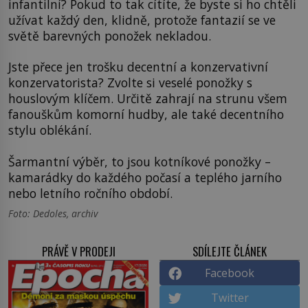
infantilní? Pokud to tak cítíte, že byste si ho chtěli
užívat každý den, klidně, protože fantazií se ve
světě barevných ponožek nekladou.
Jste přece jen trošku decentní a konzervativní
konzervatorista? Zvolte si veselé ponožky s
houslovým klíčem. Určitě zahrají na strunu všem
fanouškům komorní hudby, ale také decentního
stylu oblékání.
Šarmantní výběr, to jsou kotníkové ponožky –
kamarádky do každého počasí a teplého jarního
nebo letního ročního období.
Foto: Dedoles, archiv
PRÁVĚ V PRODEJI
SDÍLEJTE ČLÁNEK
Facebook
Twitter