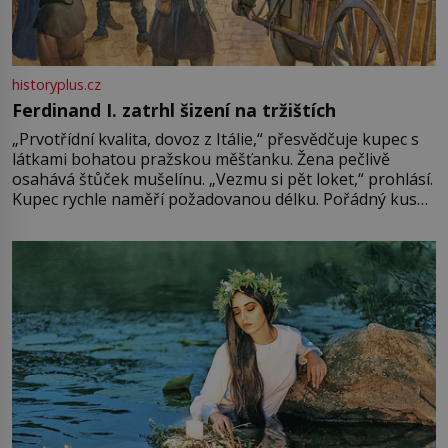
historyplus.cz
Ferdinand I. zatrhl šizení na tržištích
„Prvotřídní kvalita, dovoz z Itálie,“ přesvědčuje kupec s
látkami bohatou pražskou měšťanku. Žena pečlivě
osahává štůček mušelínu. „Vezmu si pět loket,“ prohlásí.
Kupec rychle naměří požadovanou délku. Pořádný kus
mu přitom zůstane za prsty… „Na šaty ho bude málo,
milostpaní. Stačí jenom na sukni,“ zhodnotí švadlena
množství růžového mušelínu. „Ošidili vás, podívejte.“
Vezme do ruky dřevěnou