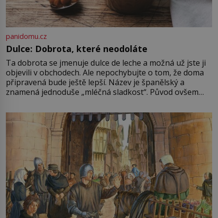
panidomu.cz
Dulce: Dobrota, které neodoláte
Ta dobrota se jmenuje dulce de leche a možná už jste ji
objevili v obchodech. Ale nepochybujte o tom, že doma
připravená bude ještě lepší. Název je španělský a
znamená jednoduše „mléčná sladkost“. Původ ovšem
není úplně jednoznačný, o autorství této receptury se
pře hned několik latinskoamerických zemí a k tomu
Francie, kde se traduje,