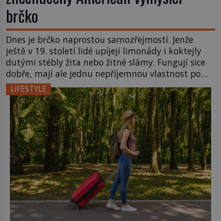
brčko
Dnes je brčko naprostou samozřejmostí. Jenže
ještě v 19. století lidé upíjejí limonády i koktejly
dutými stébly žita nebo žitné slámy. Fungují sice
dobře, mají ale jednu nepříjemnou vlastnost po
chvíli se rozmáčejí a nápoji dodávají travnatou
LIFESTYLE
příchuť. Právě tahle drobná nepříjemnost přivede
amerického výrobce cigaretových náustků k
nápadu, který změní způsob pití po celém […]