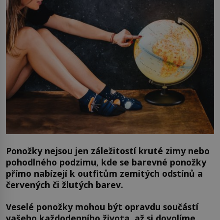
Ponožky nejsou jen záležitostí kruté zimy nebo
pohodlného podzimu, kde se barevné ponožky
přímo nabízejí k outfitům zemitých odstínů a
červených či žlutých barev.
Veselé ponožky mohou být opravdu součástí
vašeho každodenního života, až si dovolíme