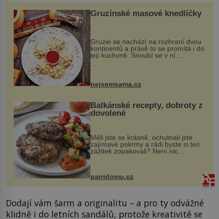
Gruzínské masové knedlíčky
Gruzie se nachází na rozhraní dvou
kontinentů a právě to se promítá i do
její kuchyně. Snoubí se v ní
evropské a asijské chutě a díky tomu
vznikají rozmanité a chuťově bohaté
pokrmy, které rozhodně st...
nejsemsama.cz
Balkánské recepty, dobroty z
dovolené
Měli jste se krásně, ochutnali jste
zajímavé pokrmy a rádi byste si ten
zážitek zopakovali? Není nic
snazšího. Pljeskavica (10 porcí)
Možná jste ji ochutnali na dovolené v
bývalé Jugoslávii, lze ji vi...
panidomu.cz
Dodají vám šarm a originalitu – a pro ty odvážné
klidně i do letních sandálů, protože kreativitě se