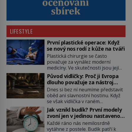
LIFESTYLE
První plastické operace: Když
se nový nos rodí z kůže na tváři
Plastická chirurgie se často
považuje za vynález moderní
medicíny. Ve skutečnosti jsou její
kořeny staré více než dva a půl
Původ vidličky: Proč ji Evropa
tisíce let. V dobách, kdy ještě
dlouho považuje za nástroj
neexistují antibiotika ani anestezie,
samotného satana?
Dnes si bez ní neumíme představit
se odvážní lékaři pokoušejí vracet
oběd ani slavnostní hostinu. Když
lidem tváře znetvořené válkou,
se však vidlička v raném
tresty nebo nehodami. Jejich
středověku objevuje na evropských
metody jsou překvapivě
Jak vznikl budík? První modely
stolech, vzbuzuje pohoršení,
promyšlené a některé principy
zvoní jen v jedinou nastavenou
posměch i strach. Mnozí duchovní ji
používají chirurgové dodnes. Úplně
hodinu
Každé ráno nás nemilosrdně
označují za projev pýchy a
první […]
vytáhne z postele. Budík patří k
zbytečného přepychu, někteří