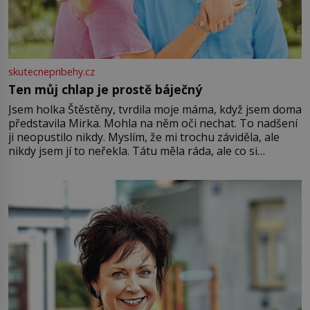
skutecnepribehy.cz
Ten můj chlap je prostě báječný
Jsem holka Štěstěny, tvrdila moje máma, když jsem doma
představila Mirka. Mohla na něm oči nechat. To nadšení
ji neopustilo nikdy. Myslím, že mi trochu záviděla, ale
nikdy jsem jí to neřekla. Tátu měla ráda, ale co si
pamatuji, tak jsme s Mirkem byli zamilovaní mnohem víc.
Jsme spolu moc rádi Tehdy byla jiná doba, když