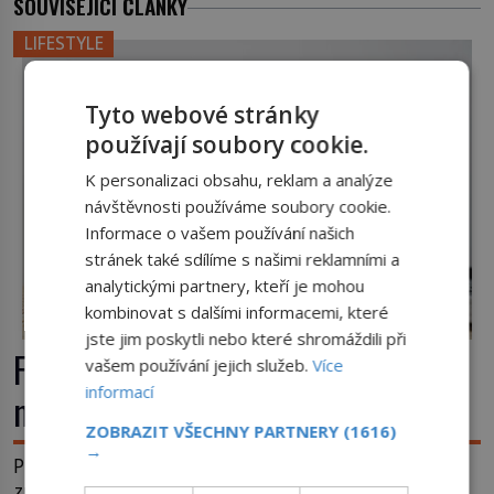
SOUVISEJÍCÍ ČLÁNKY
LIFESTYLE
Tyto webové stránky
používají soubory cookie.
K personalizaci obsahu, reklam a analýze
návštěvnosti používáme soubory cookie.
Informace o vašem používání našich
stránek také sdílíme s našimi reklamními a
analytickými partnery, kteří je mohou
kombinovat s dalšími informacemi, které
jste jim poskytli nebo které shromáždili při
Feng šuej: Tajemství prostoru, který
vašem používání jejich služeb.
Více
informací
má přinášet štěstí
ZOBRAZIT VŠECHNY PARTNERY
(1616)
→
Proč někdo pečlivě otáčí postel, hlídá polohu
zrcadel a do pokoje přidává rostliny, vodu nebo