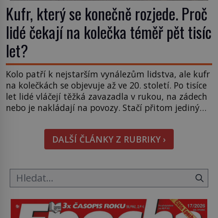
Kufr, který se konečně rozjede. Proč
lidé čekají na kolečka téměř pět tisíc
let?
Kolo patří k nejstarším vynálezům lidstva, ale kufr
na kolečkách se objevuje až ve 20. století. Po tisíce
let lidé vláčejí těžká zavazadla v rukou, na zádech
nebo je nakládají na povozy. Stačí přitom jediný
nápad, připevnit ke kufru kolečka. Jenže právě ten
nikdo dlouho nedostane. Až jednou se na letišti
DALŠÍ ČLÁNKY Z RUBRIKY ›
ozve věta, která změní […]