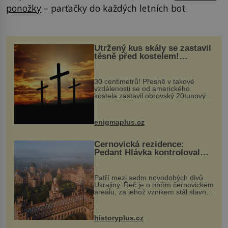
ponožky
– parťačky do každých letních bot.
Utržený kus skály se zastavil
těsně před kostelem!
Ochránila ho boží síla?
30 centimetrů! Přesně v takové
vzdálenosti se od amerického
kostela zastavil obrovský 20tunový
balvan, který se v květnu 2014
nečekaně odtrhl od nedaleké skály
při její demolici. Podle místních stojí
enigmaplus.cz
...
Černovická rezidence:
Pedant Hlávka kontroloval
každou cihlu
Patří mezi sedm novodobých divů
Ukrajiny. Řeč je o obřím černovickém
areálu, za jehož vznikem stál slavný
český architekt Josef Hlávka. Ten si
na něm dal mimořádně záležet. Jeho
stavební plány by při ...
historyplus.cz