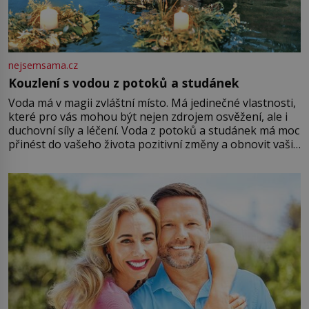
nejsemsama.cz
Kouzlení s vodou z potoků a studánek
Voda má v magii zvláštní místo. Má jedinečné vlastnosti,
které pro vás mohou být nejen zdrojem osvěžení, ale i
duchovní síly a léčení. Voda z potoků a studánek má moc
přinést do vašeho života pozitivní změny a obnovit vaši
energii. Využitím těchto přírodních zdrojů v magii
můžete obohatit své rituály a přinést do svého života
větší harmonii a klid. Je důležité