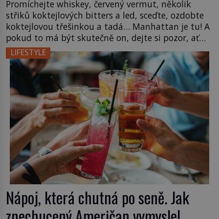
Promíchejte whiskey, červený vermut, několik
střiků koktejlových bitters a led, sceďte, ozdobte
koktejlovou třešinkou a tadá… Manhattan je tu! A
pokud to má být skutečně on, dejte si pozor, ať
místo klasické americké rye whiskey či klidně
LIFESTYLE
bourbonu nepoužijete skotskou whisku. Co se
stane? Inu, koktejl bude stále skvělý, ale už to
nebude Manhattan ale […]
Nápoj, která chutná po seně. Jak
znechucený Američan vymyslel