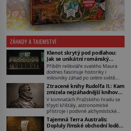
ZÁHADY A TAJEMSTVÍ
Klenot skrytý pod podlahou:
Jak se unikátní románský
poklad dostal do zapadlého
Příběh relikviáře svatého Maura
Bečova?
dodnes fascinuje historiky i
milovníky záhad po celém světě.
Tato románská zlatnická památka
Ztracené knihy Rudolfa II.: Kam
ze 13. století je po českých
zmizela nejzáhadnější knihovna
korunovačních klenotech druhým
Evropy?
V komnatách Pražského hradu se
nejcennějším movitým majetkem v
třpytí křišťály, astronomické
České republice. Přestože byl
přístroje i podivné alchymistické
klenot v roce 1985 po dramatickém
rukopisy. Císař Rudolf II.
pátrání kriminalistů úspěšně
Tajemná Terra Australis:
shromažďuje vše, co souvisí s
nalezen, jeho minulost stále
Dopluly římské obchodní lodě
tajemstvím přírody, hvězd i
obestírá hustá mlha. Otázky, jak