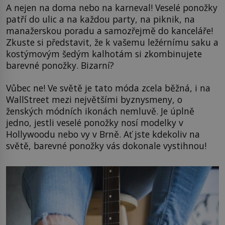
A nejen na doma nebo na karneval! Veselé ponožky
patří do ulic a na každou party, na piknik, na
manažerskou poradu a samozřejmě do kanceláře!
Zkuste si představit, že k vašemu ležérnímu saku a
kostýmovým šedým kalhotám si zkombinujete
barevné ponožky. Bizarní?
Vůbec ne! Ve světě je tato móda zcela běžná, i na
WallStreet mezi největšími byznysmeny, o
ženských módních ikonách nemluvě. Je úplně
jedno, jestli veselé ponožky nosí modelky v
Hollywoodu nebo vy v Brně. Ať jste kdekoliv na
světě, barevné ponožky vás dokonale vystihnou!