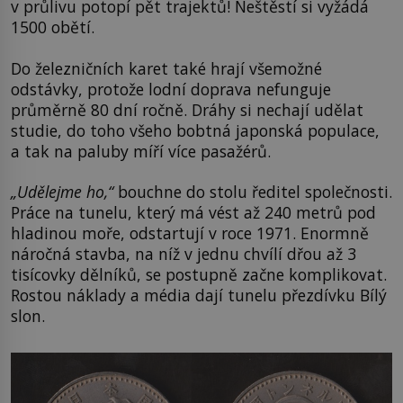
v průlivu potopí pět trajektů! Neštěstí si vyžádá
1500 obětí.
Do železničních karet také hrají všemožné
odstávky, protože lodní doprava nefunguje
průměrně 80 dní ročně. Dráhy si nechají udělat
studie, do toho všeho bobtná japonská populace,
a tak na paluby míří více pasažérů.
„Udělejme ho,“
bouchne do stolu ředitel společnosti.
Práce na tunelu, který má vést až 240 metrů pod
hladinou moře, odstartují v roce 1971. Enormně
náročná stavba, na níž v jednu chvílí dřou až 3
tisícovky dělníků, se postupně začne komplikovat.
Rostou náklady a média dají tunelu přezdívku Bílý
slon.