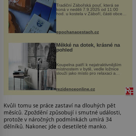
Tradiční Zábořská pouť, která se
koná v neděli 7.9.2025 od 11:00
hod. u kostela v Záboří, části obce
Kly u Mělníka. V programu naleznete
komentovanou prohlídku kostela,
dobovou hudbu, řemesla, atrakce...
epochanacestach.cz
Měkké na dotek, krásné na
pohled
Koupelna patří k nejatraktivnějším
místnostem v bytě, vedle ložnice
slouží jako místo pro relaxaci a
odpočinek. Koupelnový textil –
ručníky, osušky a koberečky –
mohou jako mávnutím kouzelného
rezidenceonline.cz
proutku...
Kvůli tomu se práce zastaví na dlouhých pět
měsíců. Zpoždění způsobují i smutné události,
protože v náročných podmínkách umírá 34
dělníků. Nakonec jde o desetileté manko.