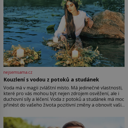
nejsemsama.cz
Kouzlení s vodou z potoků a studánek
Voda má v magii zvláštní místo. Má jedinečné vlastnosti,
které pro vás mohou být nejen zdrojem osvěžení, ale i
duchovní síly a léčení. Voda z potoků a studánek má moc
přinést do vašeho života pozitivní změny a obnovit vaši
energii. Využitím těchto přírodních zdrojů v magii
můžete obohatit své rituály a přinést do svého života
větší harmonii a klid. Je důležité