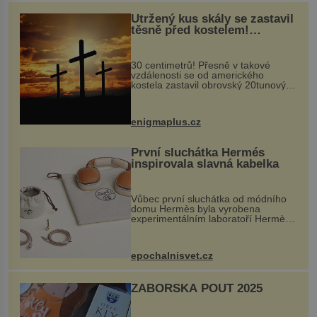
Utržený kus skály se zastavil
těsně před kostelem!
Ochránila ho boží síla?
30 centimetrů! Přesně v takové
vzdálenosti se od amerického
kostela zastavil obrovský 20tunový
balvan, který se v květnu 2014
nečekaně odtrhl od nedaleké skály
při její demolici. Podle místních stojí
enigmaplus.cz
...
První sluchátka Hermés
inspirovala slavná kabelka
Vůbec první sluchátka od módního
domu Hermès byla vyrobena
experimentálním laboratoří Hermès
Ateliers Horizons. Elegantní gadget
si vyžádal dva roky vývoje a chlubí
se ručně šitou hovězí kůží a
epochalnisvet.cz
kovový...
ZÁBOŘSKÁ POUŤ 2025