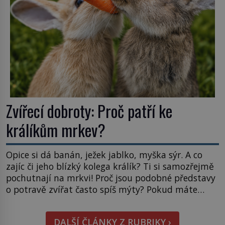
Průzkumu temné energie […]
Zvířecí dobroty: Proč patří ke
králíkům mrkev?
Opice si dá banán, ježek jablko, myška sýr. A co
zajíc či jeho blízký kolega králík? Ti si samozřejmě
pochutnají na mrkvi! Proč jsou podobné představy
o potravě zvířat často spíš mýty? Pokud máte
doma králíka, mrkev mu dát můžete. A nejspíš mu
i bude chutnat, ovšem měl by ji mít jen jako
DALŠÍ ČLÁNKY Z RUBRIKY ›
občasný pamlsek. […]