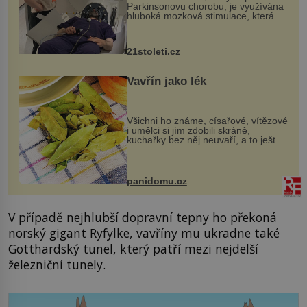
Parkinsonovu chorobu, je využívána
hluboká mozková stimulace, která
však vyžaduje vysoce invazivní
zákrok. Ultrazvuk zase není vhodný
k dostatečně přesnému zacílení ...
21stoleti.cz
Vavřín jako lék
Všichni ho známe, císařové, vítězové
i umělci si jím zdobili skráně,
kuchařky bez něj neuvaří, a to ještě
nevíte, že bobkový list může výrazně
zmírnit některé naše neduhy.
Obsahuje v malém množství ně...
panidomu.cz
V případě nejhlubší dopravní tepny ho překoná
norský gigant Ryfylke, vavříny mu ukradne také
Gotthardský tunel, který patří mezi nejdelší
železniční tunely.