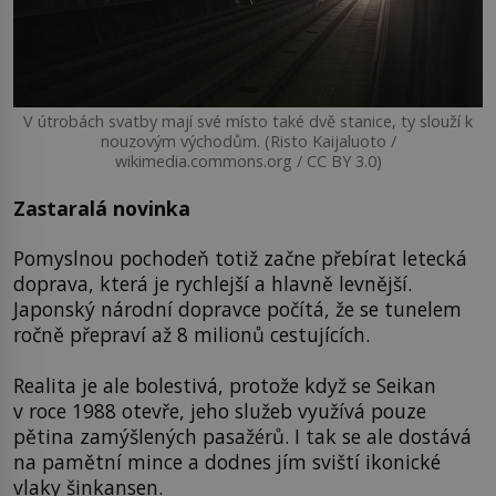
V útrobách svatby mají své místo také dvě stanice, ty slouží k
nouzovým východům. (Risto Kaijaluoto /
wikimedia.commons.org / CC BY 3.0)
Zastaralá novinka
Pomyslnou pochodeň totiž začne přebírat letecká
doprava, která je rychlejší a hlavně levnější.
Japonský národní dopravce počítá, že se tunelem
ročně přepraví až 8 milionů cestujících.
Realita je ale bolestivá, protože když se Seikan
v roce 1988 otevře, jeho služeb využívá pouze
pětina zamýšlených pasažérů. I tak se ale dostává
na pamětní mince a dodnes jím sviští ikonické
vlaky šinkansen.