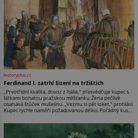
historyplus.cz
Ferdinand I. zatrhl šizení na tržištích
„Prvotřídní kvalita, dovoz z Itálie,“ přesvědčuje kupec s
látkami bohatou pražskou měšťanku. Žena pečlivě
osahává štůček mušelínu. „Vezmu si pět loket,“ prohlásí.
Kupec rychle naměří požadovanou délku. Pořádný kus
mu přitom zůstane za prsty… „Na šaty ho bude málo,
milostpaní. Stačí jenom na sukni,“ zhodnotí švadlena
množství růžového mušelínu. „Ošidili vás, podívejte.“
Vezme do ruky dřevěnou