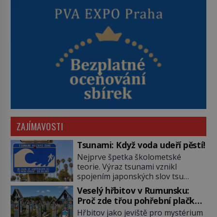
ZAJÍMAVOSTI
Tsunami: Když voda udeří pěstí!
Nejprve špetka školometské
teorie. Výraz tsunami vznikl
spojením japonských slov tsu
(přístav) a nami (vlna). Jedná se o
Veselý hřbitov v Rumunsku:
dlouhou vlnu, která je na volném
Proč zde třou pohřební plačky
moři takřka nepostřehnutelná.
bídu s nouzí?
Hřbitov jako jeviště pro mystérium
Ačkoli je vlnová délka tsunami i 300