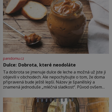
panidomu.cz
Dulce: Dobrota, které neodoláte
Ta dobrota se jmenuje dulce de leche a možná už jste ji
objevili v obchodech. Ale nepochybujte o tom, že doma
připravená bude ještě lepší. Název je španělský a
znamená jednoduše „mléčná sladkost“. Původ ovšem
není úplně jednoznačný, o autorství této receptury se
pře hned několik latinskoamerických zemí a k tomu
Francie, kde se traduje,