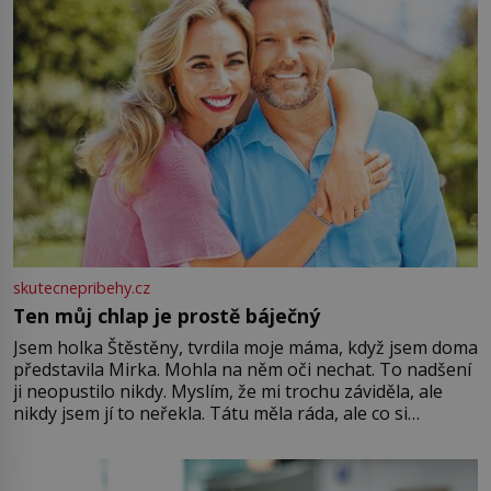
skutecnepribehy.cz
Ten můj chlap je prostě báječný
Jsem holka Štěstěny, tvrdila moje máma, když jsem doma
představila Mirka. Mohla na něm oči nechat. To nadšení
ji neopustilo nikdy. Myslím, že mi trochu záviděla, ale
nikdy jsem jí to neřekla. Tátu měla ráda, ale co si
pamatuji, tak jsme s Mirkem byli zamilovaní mnohem víc.
Jsme spolu moc rádi Tehdy byla jiná doba, když