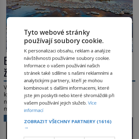
Tyto webové stránky
používají soubory cookie.
K personalizaci obsahu, reklam a analýze
Extrémní podmínky na Zemi: Kde
návštěvnosti používáme soubory cookie.
Informace o vašem používání našich
život přežívá navzdory všemu
stránek také sdílíme s našimi reklamními a
analytickými partnery, kteří je mohou
Vroucí voda, mráz hluboko pod bodem mrazu,
kombinovat s dalšími informacemi, které
kyseliny, smrtící tlak i pouště, kde celé roky
jste jim poskytli nebo které shromáždili při
nespadne jediná kapka deště. Na první pohled
vašem používání jejich služeb.
Více
místa, kde nemůže existovat vůbec nic. Přesto
informací
právě tady vědci objevují organismy, které
VĚDA A TECHNIKA
ZOBRAZIT VŠECHNY PARTNERY
(1616)
posouvají hranice života. Každý nový nález mění
→
naše představy o tom, co všechno dokáže příroda a
napovídá, kde bychom jednou […]