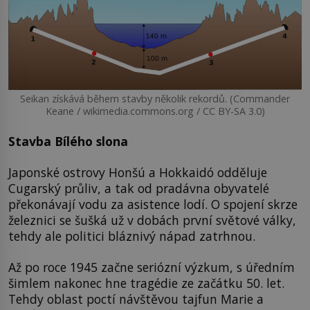
Seikan získává během stavby několik rekordů. (Commander
Keane / wikimedia.commons.org / CC BY-SA 3.0)
Stavba Bílého slona
Japonské ostrovy Honšú a Hokkaidó odděluje
Cugarský průliv, a tak od pradávna obyvatelé
překonávají vodu za asistence lodí. O spojení skrze
železnici se šušká už v dobách první světové války,
tehdy ale politici bláznivý nápad zatrhnou.
Až po roce 1945 začne seriózní výzkum, s úředním
šimlem nakonec hne tragédie ze začátku 50. let.
Tehdy oblast poctí návštěvou tajfun Marie a