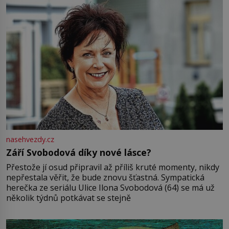
nasehvezdy.cz
Září Svobodová díky nové lásce?
Přestože jí osud připravil až příliš kruté momenty, nikdy
nepřestala věřit, že bude znovu šťastná. Sympatická
herečka ze seriálu Ulice Ilona Svobodová (64) se má už
několik týdnů potkávat se stejně