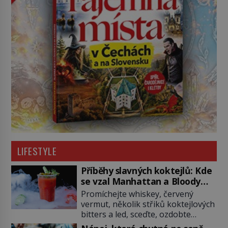
LIFESTYLE
Příběhy slavných koktejlů: Kde
se vzal Manhattan a Bloody
Mary?
Promíchejte whiskey, červený
vermut, několik střiků koktejlových
bitters a led, sceďte, ozdobte
koktejlovou třešinkou a tadá…