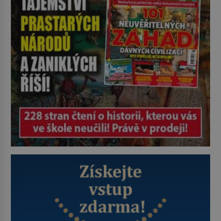
metody jsou překvapivě
promyšlené a některé principy
používají chirurgové dodnes. Úplně
první […]