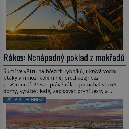
Rákos: Nenápadný poklad z mokřadů
Šumí ve větru na březích rybníků, ukrývá vodní
ptáky a mnozí kolem něj procházejí bez
povšimnutí. Přesto právě rákos pomáhal stavět
domy, vyrábět lodě, zapisovat první texty a
inspiroval řadu pověstí. Tato skromná, ale
VĚDA A TECHNIKA
užitečná rostlina provází člověka už tisíce let.
Většina lidí vnímá rákos jen jako obyčejnou kulisu
letního koupání. Stačí se však podívat […]