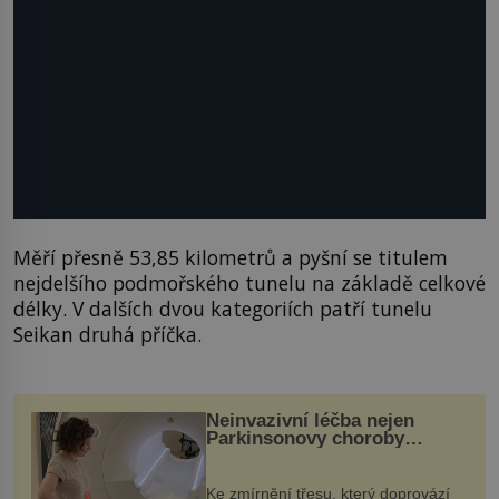
Měří přesně 53,85 kilometrů a pyšní se titulem
nejdelšího podmořského tunelu na základě celkové
délky. V dalších dvou kategoriích patří tunelu
Seikan druhá příčka.
Neinvazivní léčba nejen
Parkinsonovy choroby
pomocí ultrazvukové
„helmy“
Ke zmírnění třesu, který doprovází