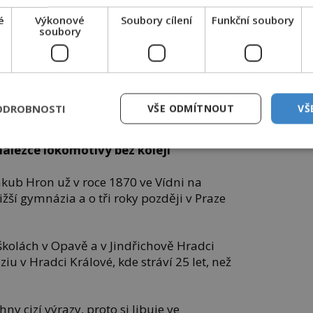
é
Výkonové
Soubory cílení
Funkční soubory
soubory
ODROBNOSTI
VŠE ODMÍTNOUT
VŠ
ije nekonvenční učitel i školní inspekci u maturit.
álezce lokomotivy bez kolejí
akub Hron už v roce 1870 ve Vídni na
žší gymnázia a o tři roky později v Praze
školách v Opavě a v Jindřichově Hradci
u v Hradci Králové, kde stráví 25 let, než
ny cizí výrazy, proto si libuje ve