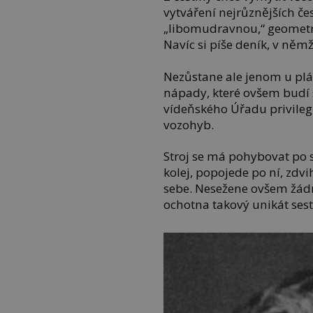
vytváření nejrůznějších če
„libomudravnou,“ geometri
Navíc si píše deník, v němž
Nezůstane ale jenom u plá
nápady, které ovšem budí 
vídeňského Úřadu privileg
vozohyb.
Stroj se má pohybovat po s
kolej, popojede po ní, zdvi
sebe. Nesežene ovšem žádn
ochotna takový unikát sestr