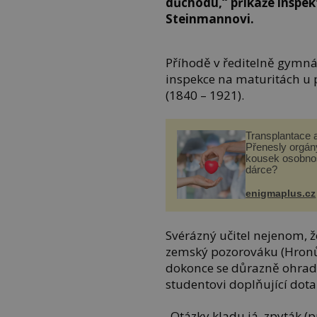
důchodu,“ přikáže inspek
Steinmannovi.
Příhodě v ředitelně gymná
inspekce na maturitách u
(1840 – 1921).
Transplantace 
Přenesly orgány
kousek osobnos
dárce?
enigmaplus.cz
Svérázný učitel nejenom, ž
zemský pozorováku (Hronův 
dokonce se důrazně ohradí,
studentovi doplňující dota
„Otázky kladu já, zpyták (