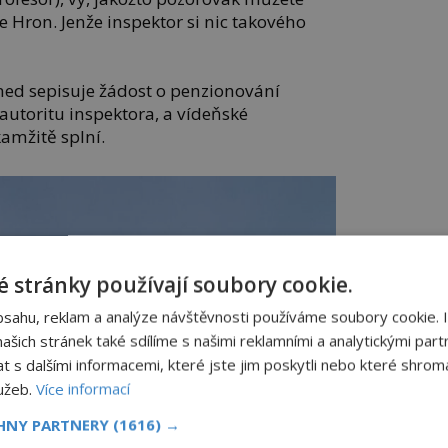
 Hron. Jenže inspektor si nic takového
ned sepisuje žádost o penzionování
autoritu inspektora, a vídeňské
amžitě splní.
 stránky používají soubory cookie.
bsahu, reklam a analýze návštěvnosti používáme soubory cookie. 
šich stránek také sdílíme s našimi reklamními a analytickými partn
s dalšími informacemi, které jste jim poskytli nebo které shromá
lužeb.
Více informací
CHNY PARTNERY
(1616) →