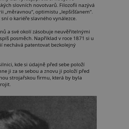
ských slovních novotvarů. Filozofii nazývá
i „měravnou“, optimistu „lepšišťanem“.
 sní o kariéře slavného vynálezce.
nů a své okolí zásobuje neuvěřitelnými
spíš posměch. Například v roce 1871 si u
ií nechává patentovat bezkolejný
ilnici, kde si údajně před sebe položí
hne ji za se sebou a znovu ji položí před
ou strojařskou firmu, která by byla
ojit.