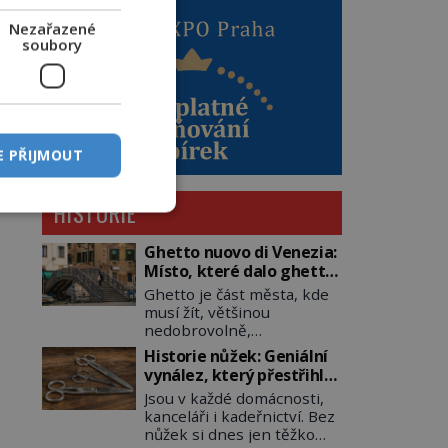
Nezařazené
soubory
E PŘIJMOUT
HISTORIE
Ghetto nuovo di Venezia:
Místo, které dalo ghettu
jeho jméno
Ghetto je část města, kde
musí žít, většinou
nedobrovolně,
náboženská, rasová nebo
Historie nůžek: Geniální
národnostní menšina
vynález, který přestřihl
obyvatel. Bohaté
tisíciletí
Jsou v každé domácnosti,
historické zkušenosti mají
kanceláři i kadeřnictví. Bez
s takovým životem Židé. Už
nůžek si dnes jen těžko
od středověku jsou totiž