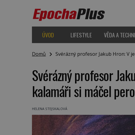
ÚVOD
LIFESTYLE
VĚDA A TECHN
Domů
Svérázný profesor Jakub Hron: V jeh
Svérázný profesor Jak
kalamáři si máčel pero
HELENA STEJSKALOVÁ