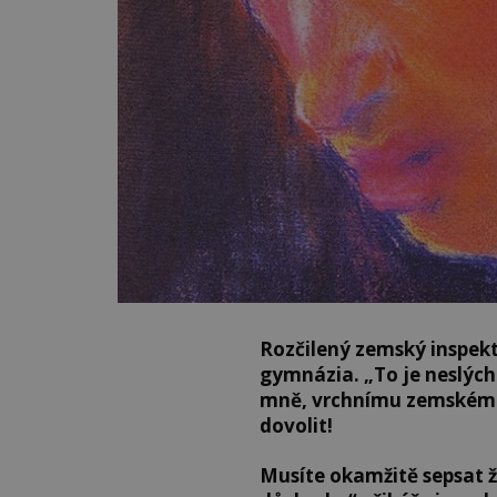
Rozčilený zemský inspek
gymnázia. „To je neslých
mně, vrchnímu zemskému
dovolit!
Musíte okamžitě sepsat ž