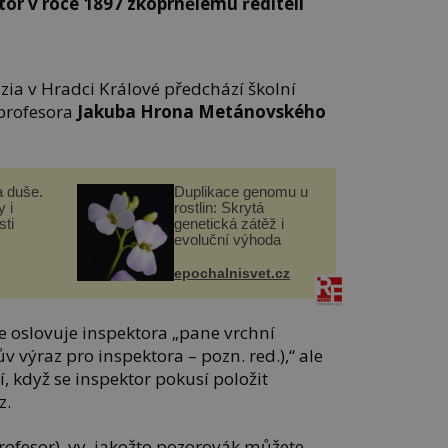
tor v roce 1897 zkoprnělému řediteli
zia v Hradci Králové předchází školní
 profesora
Jakuba Hrona Metánovského
a duše.
Duplikace genomu u
 i
rostlin: Skrytá
ti
genetická zátěž i
evoluční výhoda
epochalnisvet.cz
e oslovuje inspektora „pane vrchní
výraz pro inspektora – pozn. red.),“ ale
 když se inspektor pokusí položit
z.
profesor), vy, jakožto pozorovák můžete