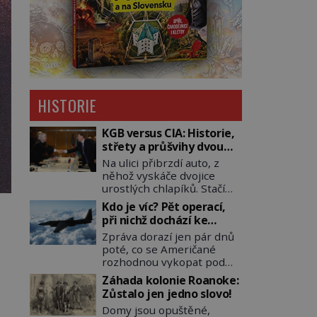
HISTORIE
KGB versus CIA: Historie,
střety a průšvihy dvou
nejznámějších tajných
Na ulici přibrzdí auto, z
služeb historie
něhož vyskáče dvojice
urostlých chlapíků. Stačí
pár vteřin a už agresivně
Kdo je víc? Pět operací,
buší na dveře. O další
při nichž dochází ke
okamžik později vlečou
střetu obou tajných
Zpráva dorazí jen pár dnů
nebožáka do auta, a pak už
služeb
poté, co se Američané
ho nikdy nikdo nespatří.
rozhodnou vykopat pod
Dostal se totiž do rukou
východní částí Berlína
všemocné KGB. Jako
Záhada kolonie Roanoke:
několik stovek metrů
sourozenci, kteří si
Zůstalo jen jedno slovo!
dlouhý tunel. Sověti na
nemohou přijít na jméno.
Domy jsou opuštěné,
sobě nenechají nic znát a
Neustále se předhání v