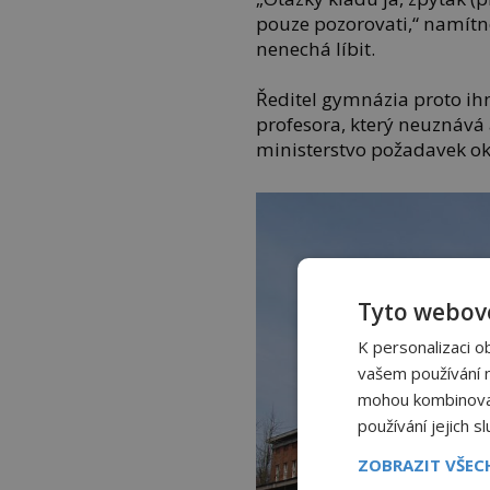
pouze pozorovati,“ namítne
nenechá líbit.
Ředitel gymnázia proto ih
profesora, který neuznává 
ministerstvo požadavek ok
Tyto webové
K personalizaci o
vašem používání na
mohou kombinovat 
používání jejich s
ZOBRAZIT VŠE