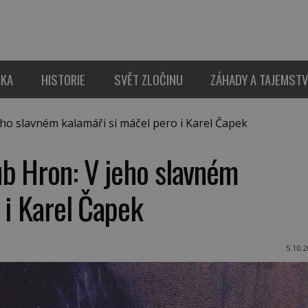
IKA
HISTORIE
SVĚT ZLOČINU
ZÁHADY A TAJEMSTV
o slavném kalamáři si máčel pero i Karel Čapek
ub Hron: V jeho slavném
 i Karel Čapek
5.10.2