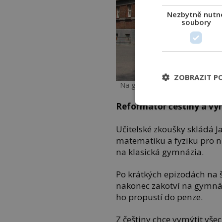
Nezbytně nutn
soubory
ZOBRAZIT P
Na gymnáziu v Hradci Králové zaž
Reformátor češtiny a vyn
Učitelské zkoušky skládá J
matematiku a fyziku pro ni
na klasická gymnázia.
Po krátkých epizodách na 
nakonec zakotví na gymnázi
ho propustí do penze.
Z češtiny chce vymýtit všech