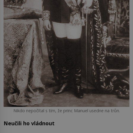
Nikdo nepočítal s tím, že princ Manuel usedne na trůn.
Neučili ho vládnout