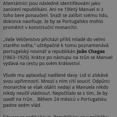
Atentátníci jsou následně identifikováni jako
zanícení republikáni. Ani ne 19letý Manuel si z
toho bere ponaučení. Snaží se zalíbit svému lidu,
dokonce navrhuje, že by se Portugalsko mohlo
proměnit v konstituční monarchii.
„Vaše Veličenstvo přichází příliš mladé do velmi
starého světa,“ uštěpačně k tomu poznamenává
portugalský novinář a republikán
João Chagas
(1863–1925). Krátce po nástupu na trůn se Manuel
vydává na cestu po svém království.
Všude mu aplaudují nadšené davy. Lid si získává
svou upřímností. Mnozí s ním cítí soucit. Odpůrci
monarchie se však ošálit nedají a Manuela nikdo
nikdy neučil vládnout. Nepočítalo se s tím, že by
usedl na trůn… Během 24 měsíců v Portugalsku
padne sedm vlád.
Situace se radikalizuje. Republikáni se v průběhu