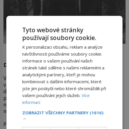
Tyto webové stránky
používají soubory cookie.
K personalizaci obsahu, reklam a analýze
Manuel (vpravo) v britském exilu po boku se svou chotí
Augustou Viktorií z rodu Hohenzollernů a se svou matkou
návštěvnosti používáme soubory cookie.
Informace o vašem používání našich
Doživotní vyhnanec
stránek také sdílíme s našimi reklamními a
analytickými partnery, kteří je mohou
V noci ze 4. na 5. října 1910 vypuká v Lisabonu
kombinovat s dalšími informacemi, které
vojenský převrat. Odpůrci monarchie sice nejsou v
jste jim poskytli nebo které shromáždili při
drtivé většině, ale stačí to. Nechávají ostřelovat
vašem používání jejich služeb.
Více
palác, v němž se nachází král Manuel II. Během
informací
následujícího dne je jasné, že s portugalskou
monarchií je amen.
ZOBRAZIT VŠECHNY PARTNERY
(1616)
→
Panovník se naloďuje se svou matkou a babičkou