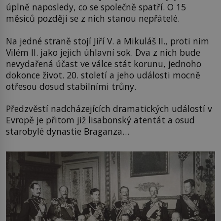
úplně naposledy, co se společně spatří. O 15
měsíců později se z nich stanou nepřátelé.
Na jedné straně stojí Jiří V. a Mikuláš II., proti nim
Vilém II. jako jejich úhlavní sok. Dva z nich bude
nevydařená účast ve válce stát korunu, jednoho
dokonce život. 20. století a jeho události mocně
otřesou dosud stabilními trůny.
Předzvěstí nadcházejících dramatických událostí v
Evropě je přitom již lisabonský atentát a osud
starobylé dynastie Braganza…