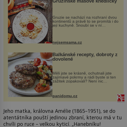
Gruzínské masové knedlíčky
Gruzie se nachází na rozhraní dvou
kontinentů a právě to se promítá i do
její kuchyně. Snoubí se v ní
evropské a asijské chutě a díky tomu
vznikají rozmanité a chuťově bohaté
pokrmy, které rozhodně st...
nejsemsama.cz
Balkánské recepty, dobroty z
dovolené
Měli jste se krásně, ochutnali jste
zajímavé pokrmy a rádi byste si ten
zážitek zopakovali? Není nic
snazšího. Pljeskavica (10 porcí)
Možná jste ji ochutnali na dovolené v
bývalé Jugoslávii, lze ji vi...
panidomu.cz
Jeho matka, královna Amélie (1865–1951), se do
atentátníka pouští jedinou zbraní, kterou má v tu
chvíli po ruce – velkou kyticí. „Hanebníku!