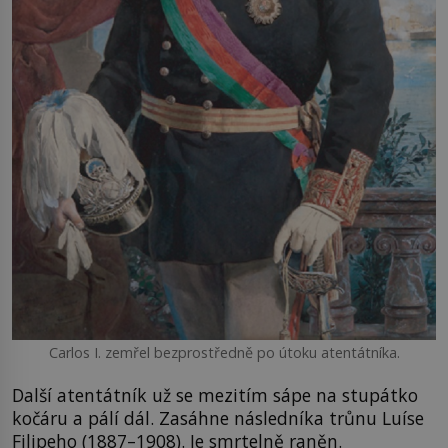
Carlos I. zemřel bezprostředně po útoku atentátníka.
Další atentátník už se mezitím sápe na stupátko
kočáru a pálí dál. Zasáhne následníka trůnu Luíse
Filipeho (1887–1908). Je smrtelně raněn.