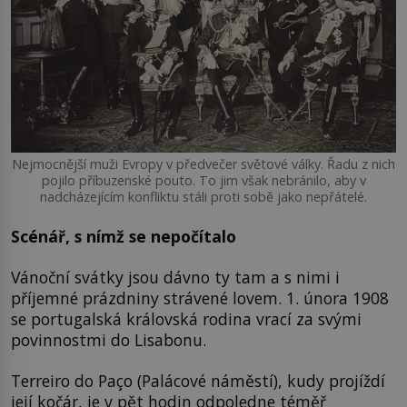
Nejmocnější muži Evropy v předvečer světové války. Řadu z nich
pojilo příbuzenské pouto. To jim však nebránilo, aby v
nadcházejícím konfliktu stáli proti sobě jako nepřátelé.
Scénář, s nímž se nepočítalo
Vánoční svátky jsou dávno ty tam a s nimi i
příjemné prázdniny strávené lovem. 1. února 1908
se portugalská královská rodina vrací za svými
povinnostmi do Lisabonu.
Terreiro do Paço (Palácové náměstí), kudy projíždí
její kočár, je v pět hodin odpoledne téměř