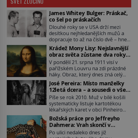
SVĚT ZLOČINU
James Whitey Bulger: Práskač,
co šel po práskačích
Dlouhé roky se v USA drží mezi
desítkou nejhledanějších mužů a
dopracuje to až na číslo dvě – hned
po Usámovi bin Ládinovi (1957–
Krádež Mony Lisy: Nejslavnější
2011). To je James „Whitey“ Bulger
obraz světa zůstane dva roky
(1929–2018) viněný ze spoluúčasti
nezvěstný
V pondělí 21. srpna 1911 visí v
na 19 vraždách, vydírání a lichvy. A
pařížském Louvru na zdi prázdné
samozřejmě, krom toho je ještě
háky. Obraz, který dnes zná celý
drogový dealer, který neváhá
svět, je pryč. Zpočátku si nikdo
odstranit z cesty všechny práskače,
José Pereira: Místo manželky
nemyslí, že jde o krádež.
zatímco […]
12letá dcera – a sousedi o všem
Zaměstnanci jsou přesvědčeni, že
vědí!
Píše se rok 2010. Muž v bílé košili
Mona Lisa je jen v restaurátorské
systematicky listuje kartotékou
dílně nebo u fotografa. Když se
lékařských karet v obci Pinheiro
ukáže pravda, propukne jeden z
ležící asi 20 kilometrů od farmy s
největších honů na zloděje v […]
Božská práce pro Jeffreyho
podivínským majitelem. Něco tu
Dahmera: Vrah skončí v
nesedí. Ledaže… Ledaže by ta
tratolišti krve ve vězeňských
Po ulici nedaleko dnes již
mladá dívka z farmy byla ne
umývárnách