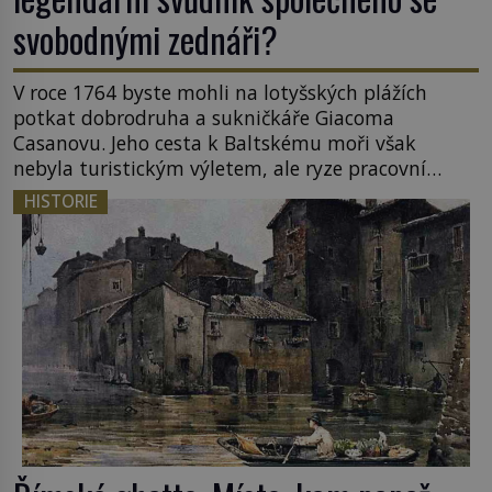
svobodnými zednáři?
V roce 1764 byste mohli na lotyšských plážích
potkat dobrodruha a sukničkáře Giacoma
Casanovu. Jeho cesta k Baltskému moři však
nebyla turistickým výletem, ale ryze pracovní
cestou se zištnými úmysly. Jaký cíl Casanova
HISTORIE
sledoval, když se například procházel uličkami
lotyšské Rigy? Casanova v Pobaltí kontaktoval
tamní zednářské lóže. Nebyl v této oblasti žádným
nováčkem, protože do zednářské […]