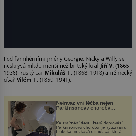
Pod familiérními jmény Georgie, Nicky a Willy se
neskrývá nikdo menší než britský král
Jiří V.
(1865–
1936), ruský car
Mikuláš II.
(1868–1918) a německý
císař
Vilém II.
(1859–1941).
Neinvazivní léčba nejen
Parkinsonovy choroby
pomocí ultrazvukové
„helmy“
Ke zmírnění třesu, který doprovází
Parkinsonovu chorobu, je využívána
hluboká mozková stimulace, která
však vyžaduje vysoce invazivní