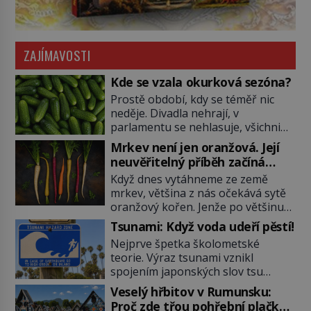
ZAJÍMAVOSTI
Kde se vzala okurková sezóna?
Prostě období, kdy se téměř nic
neděje. Divadla nehrají, v
parlamentu se nehlasuje, všichni
jsou na dovolené a média tak
Mrkev není jen oranžová. Její
nemají o čem mluvit a psát. A
neuvěřitelný příběh začíná
vymýšlejí si proto témata, které
fialovou barvou
Když dnes vytáhneme ze země
nikoho nezajímají. Proč je však ona
mrkev, většina z nás očekává sytě
letní doba spojovaná zrovna s
oranžový kořen. Jenže po většinu
okurkami? Okurkovou sezónu
své historie je mrkev všechno
známe už od poloviny 19. století,
Tsunami: Když voda udeří pěstí!
možné, jen ne oranžová. Je fialová,
ovšem jako Češi […]
Nejprve špetka školometské
žlutá, bílá, někdy dokonce téměř
teorie. Výraz tsunami vznikl
černá. Až díky stovkám let
spojením japonských slov tsu
pečlivého šlechtění se z ní stává
(přístav) a nami (vlna). Jedná se o
zelenina, bez které si českou
Veselý hřbitov v Rumunsku:
dlouhou vlnu, která je na volném
zahradu ani nedokážeme
Proč zde třou pohřební plačky