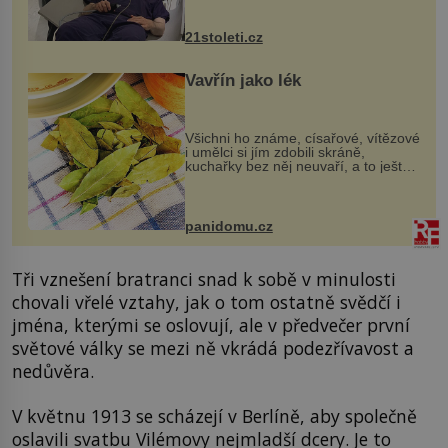
zákrok. Ultrazvuk zase není vhodný
k dostatečně přesnému zacílení ...
21stoleti.cz
Vavřín jako lék
Všichni ho známe, císařové, vítězové
i umělci si jím zdobili skráně,
kuchařky bez něj neuvaří, a to ještě
nevíte, že bobkový list může výrazně
zmírnit některé naše neduhy.
Obsahuje v malém množství ně...
panidomu.cz
Tři vznešení bratranci snad k sobě v minulosti
chovali vřelé vztahy, jak o tom ostatně svědčí i
jména, kterými se oslovují, ale v předvečer první
světové války se mezi ně vkrádá podezřívavost a
nedůvěra.
V květnu 1913 se scházejí v Berlíně, aby společně
oslavili svatbu Vilémovy nejmladší dcery. Je to