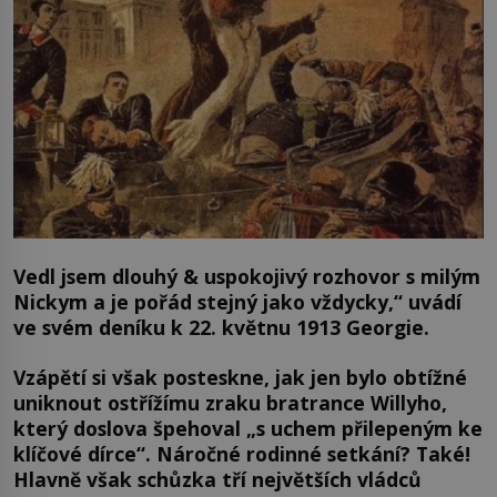
Vedl jsem dlouhý & uspokojivý rozhovor s milým
Nickym a je pořád stejný jako vždycky,“ uvádí
ve svém deníku k 22. květnu 1913 Georgie.
Vzápětí si však posteskne, jak jen bylo obtížné
uniknout ostřížímu zraku bratrance Willyho,
který doslova špehoval „s uchem přilepeným ke
klíčové dírce“. Náročné rodinné setkání? Také!
Hlavně však schůzka tří největších vládců