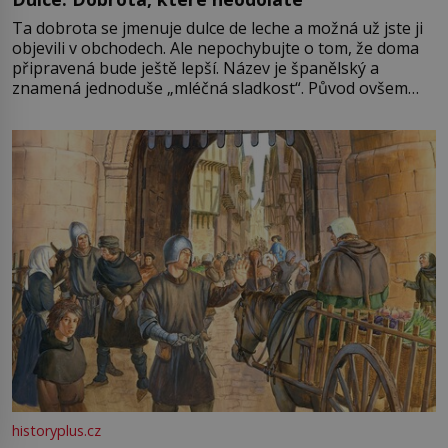
Ta dobrota se jmenuje dulce de leche a možná už jste ji
objevili v obchodech. Ale nepochybujte o tom, že doma
připravená bude ještě lepší. Název je španělský a
znamená jednoduše „mléčná sladkost“. Původ ovšem
není úplně jednoznačný, o autorství této receptury se
pře hned několik latinskoamerických zemí a k tomu
Francie, kde se traduje,
historyplus.cz