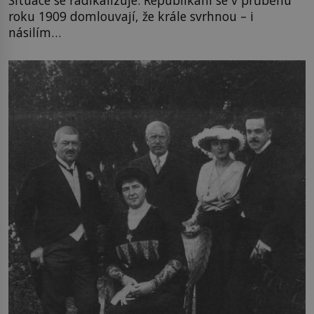
roku 1909 domlouvají, že krále svrhnou – i
násilím…