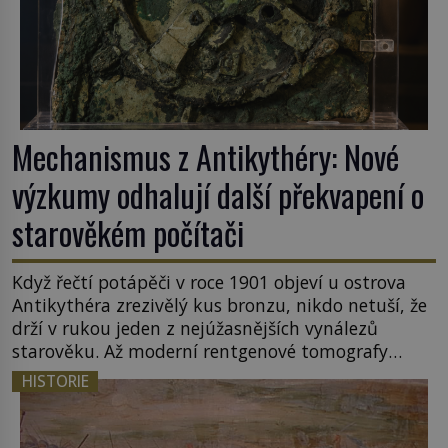
Mechanismus z Antikythéry: Nové
výzkumy odhalují další překvapení o
starověkém počítači
Když řečtí potápěči v roce 1901 objeví u ostrova
Antikythéra zrezivělý kus bronzu, nikdo netuší, že
drží v rukou jeden z nejúžasnějších vynálezů
starověku. Až moderní rentgenové tomografy
odhalí desítky ozubených kol ukrytých uvnitř.
HISTORIE
Mechanismus z Antikythéry je dnes považován za
nejstarší známý analogový počítač na světě. Přesto
ani po více než sto letech výzkumu […]