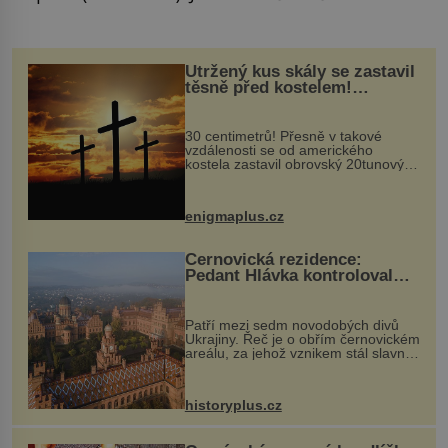
Utržený kus skály se zastavil
těsně před kostelem!
Ochránila ho boží síla?
30 centimetrů! Přesně v takové
vzdálenosti se od amerického
kostela zastavil obrovský 20tunový
balvan, který se v květnu 2014
nečekaně odtrhl od nedaleké skály
při její demolici. Podle místních stojí
enigmaplus.cz
...
Černovická rezidence:
Pedant Hlávka kontroloval
každou cihlu
Patří mezi sedm novodobých divů
Ukrajiny. Řeč je o obřím černovickém
areálu, za jehož vznikem stál slavný
český architekt Josef Hlávka. Ten si
na něm dal mimořádně záležet. Jeho
stavební plány by při ...
historyplus.cz