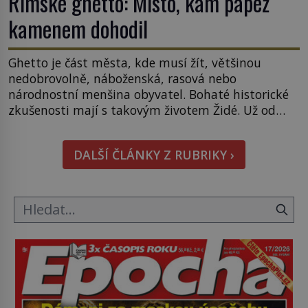
Římské ghetto: Místo, kam papež
kamenem dohodil
Ghetto je část města, kde musí žít, většinou
nedobrovolně, náboženská, rasová nebo
národnostní menšina obyvatel. Bohaté historické
zkušenosti mají s takovým životem Židé. Už od
středověku jsou totiž v každou chvíli nuceni v
nějakém žít. Mezi ty nejslavnější patří i římské
DALŠÍ ČLÁNKY Z RUBRIKY ›
ghetto založené v roce 1555. Pokud jde o vztah
k Židům, nemá se Řím čím chlubit. […]