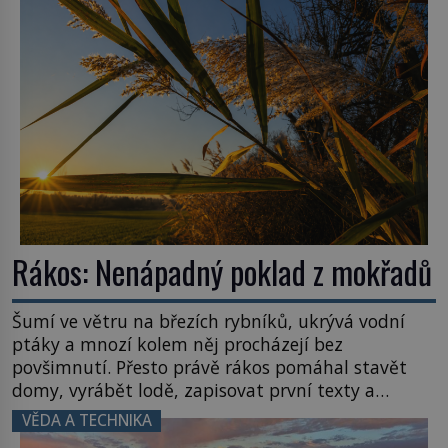
zvládnou jen představitelné věci. Na malé kousky
Název: Columbia První […]
Rákos: Nenápadný poklad z mokřadů
Šumí ve větru na březích rybníků, ukrývá vodní
ptáky a mnozí kolem něj procházejí bez
povšimnutí. Přesto právě rákos pomáhal stavět
domy, vyrábět lodě, zapisovat první texty a
inspiroval řadu pověstí. Tato skromná, ale
VĚDA A TECHNIKA
užitečná rostlina provází člověka už tisíce let.