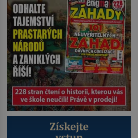
kde zmizí veškerý šum světa. Žádné
auta, žádný šepot, nic. Místo
vytoužené oázy klidu však
okamžitě nastoupí hluboké
znepokojení. Lidská mysl je totiž
evolučně nastavena na neustálý
[…]