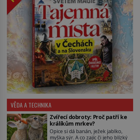
VĚDA A TECHNIKA
Zvířecí dobroty: Proč patří ke
králíkům mrkev?
Opice si dá banán, ježek jablko,
myška sýr. A co zajíc či jeho blízký