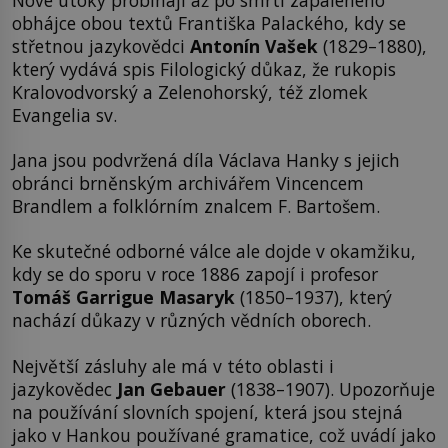
obhájce obou textů Františka Palackého, kdy se
střetnou jazykovědci
Antonín Vašek
(1829–1880),
který vydává spis Filologický důkaz, že rukopis
Kralovodvorský a Zelenohorský, též zlomek
Evangelia sv.
Jana jsou podvržená díla Václava Hanky s jejich
obránci brněnským archivářem Vincencem
Brandlem a folklórním znalcem F. Bartošem.
Ke skutečné odborné válce ale dojde v okamžiku,
kdy se do sporu v roce 1886 zapojí i profesor
Tomáš Garrigue Masaryk
(1850–1937), který
nachází důkazy v různých vědních oborech.
Největší zásluhy ale má v této oblasti i
jazykovědec
Jan Gebauer
(1838–1907). Upozorňuje
na používání slovních spojení, která jsou stejná
jako v Hankou používané gramatice, což uvádí jako