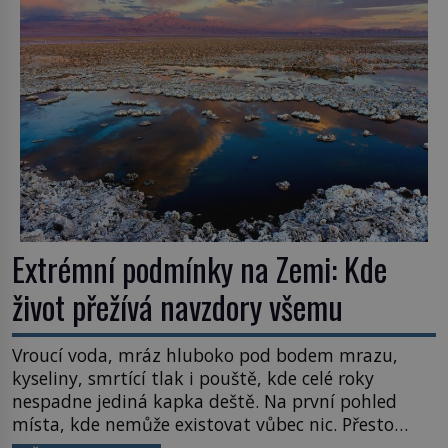
Většina lidí vnímá rákos jen jako obyčejnou kulisu
letního koupání. Stačí se však podívat […]
Extrémní podmínky na Zemi: Kde
život přežívá navzdory všemu
Vroucí voda, mráz hluboko pod bodem mrazu,
kyseliny, smrtící tlak i pouště, kde celé roky
nespadne jediná kapka deště. Na první pohled
místa, kde nemůže existovat vůbec nic. Přesto
právě tady vědci objevují organismy, které