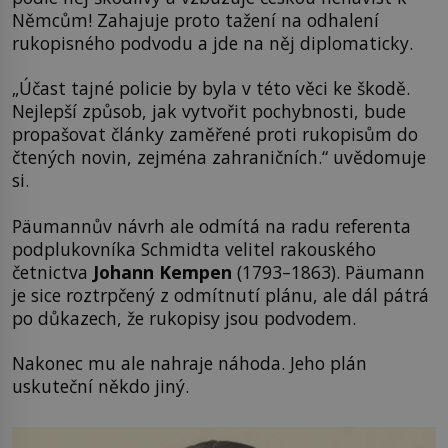
Němcům! Zahajuje proto tažení na odhalení
rukopisného podvodu a jde na něj diplomaticky.
„Účast tajné policie by byla v této věci ke škodě.
Nejlepší způsob, jak vytvořit pochybnosti, bude
propašovat články zaměřené proti rukopisům do
čtených novin, zejména zahraničních.“ uvědomuje
si.
Päumannův návrh ale odmítá na radu referenta
podplukovníka Schmidta velitel rakouského
četnictva
Johann Kempen
(1793–1863). Päumann
je sice roztrpčený z odmítnutí plánu, ale dál pátrá
po důkazech, že rukopisy jsou podvodem.
Nakonec mu ale nahraje náhoda. Jeho plán
uskuteční někdo jiný.