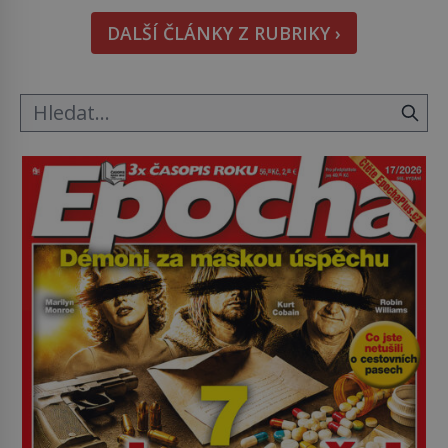
hmatatelnějšího. Naprosto rekordní kometu!
DALŠÍ ČLÁNKY Z RUBRIKY ›
Astronomové Pedro Bernardinelli a Gary Bernstein
mravenčí prací zkoumají archivní snímky v rámci
Průzkumu temné energie […]