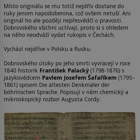
Místo originálu se mu totiž nejdřív dostane do
ruky jenom napodobenina, což ovšem netuší. Ani
originál ho ale později nepřesvědčí o pravosti.
Dobrovského všichni uctívají, proto si s ohledem
na něho neodváží vydat rukopis v Čechách.
Vychází nejdříve v Polsku a Rusku.
Dobrovského útoky po jeho smrti vyvracejí v roce
1840 historik
František Palacký
(1798-1876) s
jazykovědcem
Pavlem Josefem Šafaříkem
(1795–
1861) spisem Die ältesten Denkmäler der
böhmischen Sprache. Popisují v něm chemický a
mikroskopický rozbor Augusta Cordy.