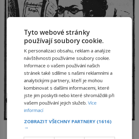
Tyto webové stránky
používají soubory cookie.
K personalizaci obsahu, reklam a analýze
návštěvnosti používáme soubory cookie.
Informace o vašem používání našich
stránek také sdílíme s našimi reklamními a
analytickými partnery, kteří je mohou
kombinovat s dalšími informacemi, které
jste jim poskytli nebo které shromáždili při
vašem používání jejich služeb.
Více
informací
ZOBRAZIT VŠECHNY PARTNERY
(1616)
Novinář David Kuh skončí kvůli urážce na cti u soudu a spor
→
prohrává.