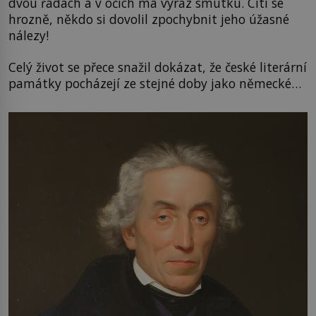
dvou řadách a v očích má výraz smutku. Cítí se
hrozně, někdo si dovolil zpochybnit jeho úžasné
nálezy!
Celý život se přece snažil dokázat, že české literární
památky pocházejí ze stejné doby jako německé…