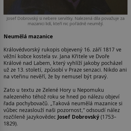
Josef Dobrovský si nebere servítky. Nalezená díla považuje za
mazanici lidí, kteří nic pořádně neumějí.
Neumělá mazanice
Královédvorský rukopis objevený 16. září 1817 ve
věžní kobce kostela sv. Jana Křitele ve Dvoře
Králové nad Labem, který vyhlíží jakoby pocházel
už ze 13. století, způsobí v Praze senzaci. Nikdo ani
na vteřinu nevěří, že by nemusel být pravý.
Zato u textu ze Zelené Hory u Nepomuku
nalezeného téhož roku se hned po nálezu objeví
řada pochybovačů. „Taková neumělá mazanice si
vůbec nezaslouží naši pozornost,“ odsoudí nález
rozčileně jazykovědec
Josef Dobrovský
(1753–
1829).