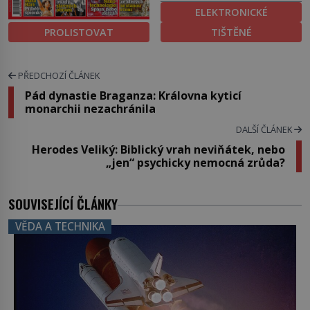
ELEKTRONICKÉ
PROLISTOVAT
TIŠTĚNÉ
PŘEDCHOZÍ ČLÁNEK
Pád dynastie Braganza: Královna kyticí
monarchii nezachránila
DALŠÍ ČLÁNEK
Herodes Veliký: Biblický vrah neviňátek, nebo
„jen“ psychicky nemocná zrůda?
SOUVISEJÍCÍ ČLÁNKY
VĚDA A TECHNIKA