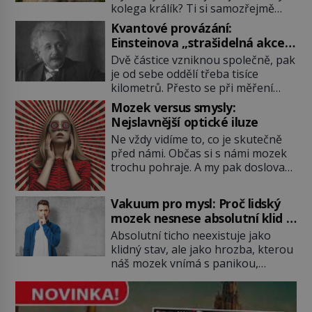
kolega králík? Ti si samozřejmě
pochutnají na mrkvi! Proč jsou
Kvantové provázání:
podobné představy o potravě
Einsteinova „strašidelná akce
zvířat často spíš mýty? Pokud máte
na dálku“ dál mate i fascinuje
Dvě částice vzniknou společně, pak
doma králíka, mrkev mu dát
vědce
je od sebe oddělí třeba tisíce
můžete. A nejspíš mu i bude
kilometrů. Přesto se při měření
chutnat, ovšem měl by ji mít jen
chovají, jako by mezi nimi
jako občasný pamlsek. […]
Mozek versus smysly:
existovalo neviditelné pouto. Albert
Nejslavnější optické iluze
Einstein tomu s jistou dávkou
Ne vždy vidíme to, co je skutečně
ironie říká „strašidelná akce na
před námi. Občas si s námi mozek
dálku“ a dlouhá desetiletí věří, že
trochu pohraje. A my pak doslova
musí existovat jednodušší
nevěříme vlastním očím! Jak
vysvětlení. Moderní experimenty
vznikají ty nejpodivnější optické
však ukazují, že kvantový svět
Vakuum pro mysl: Proč lidský
iluze? Soustřeď se na to hlavní!
funguje jinak, než […]
mozek nesnese absolutní klid a
TROXLERŮV EFEKT Náš mozek
začne si vymýšlet horory
Absolutní ticho neexistuje jako
zvládne zpracovat hodně informací.
klidný stav, ale jako hrozba, kterou
Všechny na světě ale nikoliv, musí
náš mozek vnímá s panikou,
si vybírat! Jak to dělá? Když se […]
protože bez vnějších podnětů
začne okamžitě produkovat vlastní
děsivé iluze. Představte si místnost,