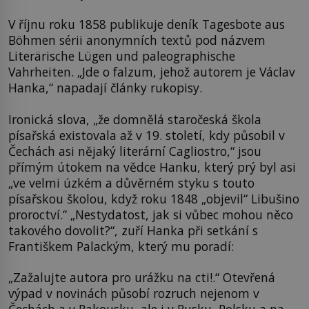
V říjnu roku 1858 publikuje deník Tagesbote aus
Böhmen sérii anonymních textů pod názvem
Literärische Lügen und paleographische
Vahrheiten. „Jde o falzum, jehož autorem je Václav
Hanka,“ napadají články rukopisy.
Ironická slova, „že domnělá staročeská škola
písařská existovala až v 19. století, kdy působil v
Čechách asi nějaký literární Cagliostro,“ jsou
přímým útokem na vědce Hanku, který prý byl asi
„ve velmi úzkém a důvěrném styku s touto
písařskou školou, když roku 1848 „objevil“ Libušino
proroctví.“ „Nestydatost, jak si vůbec mohou něco
takového dovolit?“, zuří Hanka při setkání s
Františkem Palackým, který mu poradí:
„Zažalujte autora pro urážku na cti!.“ Otevřená
výpad v novinách působí rozruch nejenom v
Čechách a v Rakousku, ale i v Rusku, Polsku a na