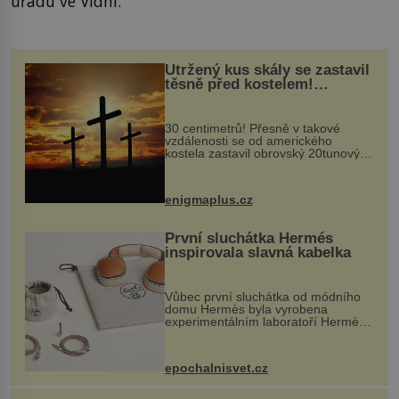
úřadu ve Vídni.
Utržený kus skály se zastavil
těsně před kostelem!
Ochránila ho boží síla?
30 centimetrů! Přesně v takové
vzdálenosti se od amerického
kostela zastavil obrovský 20tunový
balvan, který se v květnu 2014
nečekaně odtrhl od nedaleké skály
při její demolici. Podle místních stojí
enigmaplus.cz
...
První sluchátka Hermés
inspirovala slavná kabelka
Vůbec první sluchátka od módního
domu Hermès byla vyrobena
experimentálním laboratoří Hermès
Ateliers Horizons. Elegantní gadget
si vyžádal dva roky vývoje a chlubí
se ručně šitou hovězí kůží a
epochalnisvet.cz
kovový...