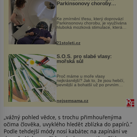
Parkinsonovy choroby
pomocí ultrazvukové
„helmy“
Ke zmírnění třesu, který doprovází
Parkinsonovu chorobu, je využívána
hluboká mozková stimulace, která
však vyžaduje vysoce invazivní
zákrok. Ultrazvuk zase není vhodný
k dostatečně přesnému zacílení ...
21stoleti.cz
S.O.S. pro slabé vlasy:
mořská sůl
Proč máme u moře vlasy
nejkrásnější? Jak to, že jsou hebčí,
pevnější a bohatší už po prvním
vykoupání? Protože sůl obsažená v
mořské vodě má blahodárný vliv.
Nejen na tělo a pokožku, ale i na
nejsemsama.cz
vlasy. ...
„vážný pohled vědce, s trochu přimhouřenýma
očima člověka, uvyklého hledět zblízka do papírů.“
Podle tehdejší módy nosí kabátec na zapínání ve