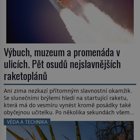
Výbuch, muzeum a promenáda v
ulicích. Pět osudů nejslavnějších
raketoplánů
Ani zima nezkazí přítomným slavnostní okamžik.
Se slunečními brýlemi hledí na startující raketu,
která má do vesmíru vynést kromě posádky také
obyčejnou učitelku. Po několika sekundách všem
ztuhnou úsměvy, stroj totiž exploduje. Jejich
VĚDA A TECHNIKA
konstrukce není z levného kraje, daňové
poplatníky stojí miliardy dolarů. Na druhou stranu