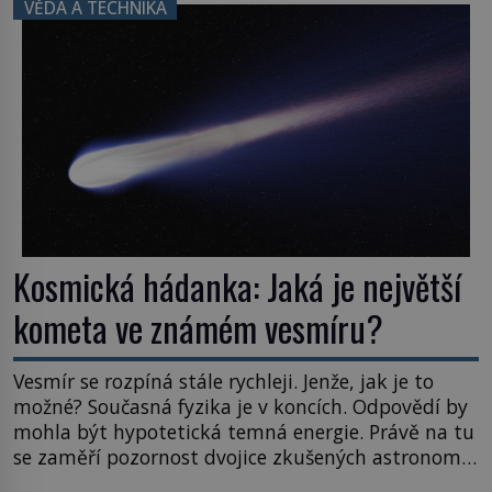
VĚDA A TECHNIKA
posouvají hranice života. Každý nový nález mění
naše představy o tom, co všechno dokáže příroda a
napovídá, kde bychom jednou […]
Kosmická hádanka: Jaká je největší
kometa ve známém vesmíru?
Vesmír se rozpíná stále rychleji. Jenže, jak je to
možné? Současná fyzika je v koncích. Odpovědí by
mohla být hypotetická temná energie. Právě na tu
se zaměří pozornost dvojice zkušených astronomů.
Namísto ní ale objeví něco mnohem