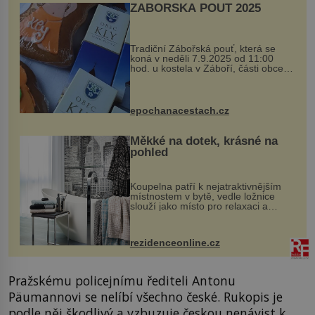
ZÁBOŘSKÁ POUŤ 2025
Tradiční Zábořská pouť, která se
koná v neděli 7.9.2025 od 11:00
hod. u kostela v Záboří, části obce
Kly u Mělníka. V programu naleznete
komentovanou prohlídku kostela,
dobovou hudbu, řemesla, atrakce...
epochanacestach.cz
Měkké na dotek, krásné na
pohled
Koupelna patří k nejatraktivnějším
místnostem v bytě, vedle ložnice
slouží jako místo pro relaxaci a
odpočinek. Koupelnový textil –
ručníky, osušky a koberečky –
mohou jako mávnutím kouzelného
rezidenceonline.cz
proutku...
Pražskému policejnímu řediteli Antonu
Päumannovi se nelíbí všechno české. Rukopis je
podle něj škodlivý a vzbuzuje českou nenávist k