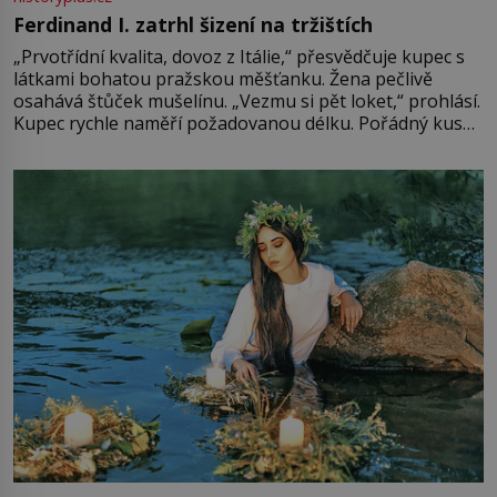
Ferdinand I. zatrhl šizení na tržištích
„Prvotřídní kvalita, dovoz z Itálie,“ přesvědčuje kupec s
látkami bohatou pražskou měšťanku. Žena pečlivě
osahává štůček mušelínu. „Vezmu si pět loket,“ prohlásí.
Kupec rychle naměří požadovanou délku. Pořádný kus
mu přitom zůstane za prsty… „Na šaty ho bude málo,
milostpaní. Stačí jenom na sukni,“ zhodnotí švadlena
množství růžového mušelínu. „Ošidili vás, podívejte.“
Vezme do ruky dřevěnou