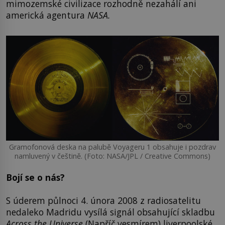
mimozemské civilizace rozhodně nezahálí ani
americká agentura
NASA.
Gramofonová deska na palubě Voyageru 1 obsahuje i pozdrav
namluvený v češtině. (Foto: NASA/JPL / Creative Commons)
Bojí se o nás?
S úderem půlnoci 4. února 2008 z radiosatelitu
nedaleko Madridu vysílá signál obsahující skladbu
Across the Universe
(Napříč vesmírem) liverpoolské