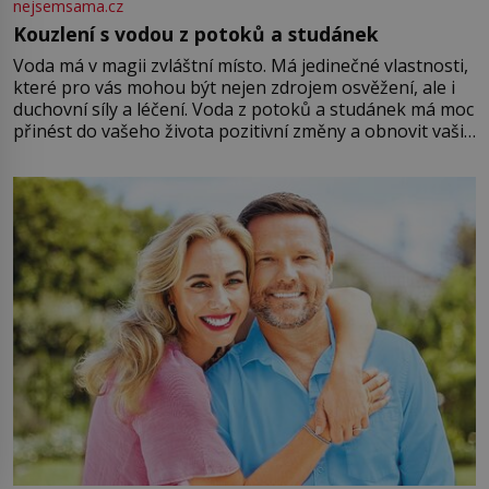
nejsemsama.cz
Kouzlení s vodou z potoků a studánek
Voda má v magii zvláštní místo. Má jedinečné vlastnosti,
které pro vás mohou být nejen zdrojem osvěžení, ale i
duchovní síly a léčení. Voda z potoků a studánek má moc
přinést do vašeho života pozitivní změny a obnovit vaši
energii. Využitím těchto přírodních zdrojů v magii
můžete obohatit své rituály a přinést do svého života
větší harmonii a klid. Je důležité