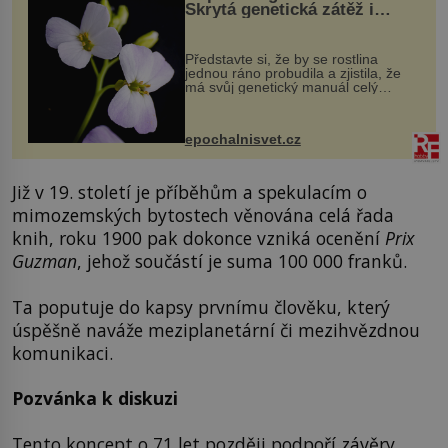
Skrytá genetická zátěž i
evoluční výhoda
Představte si, že by se rostlina
jednou ráno probudila a zjistila, že
má svůj genetický manuál celý
dvakrát. Přesně to se občas v
přírodě stane – a podle nového
výzkumu to může být pro druhy
epochalnisvet.cz
vstupenka...
Již v 19. století je příběhům a spekulacím o
mimozemských bytostech věnována celá řada
knih, roku 1900 pak dokonce vzniká ocenění
Prix
Guzman
, jehož součástí je suma 100 000 franků.
Ta poputuje do kapsy prvnímu člověku, který
úspěšně naváže meziplanetární či mezihvězdnou
komunikaci.
Pozvánka k diskuzi
Tento koncept o 71 let později podpoří závěry