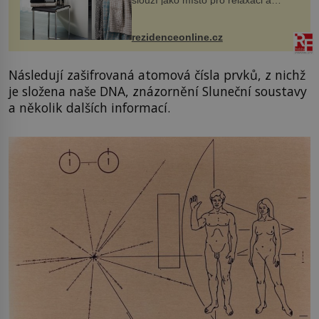
odpočinek. Koupelnový textil –
ručníky, osušky a koberečky –
mohou jako mávnutím kouzelného
rezidenceonline.cz
proutku...
Následují zašifrovaná atomová čísla prvků, z nichž
je složena naše DNA, znázornění Sluneční soustavy
a několik dalších informací.