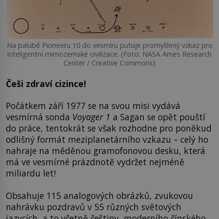
Na palubě Pioneeru 10 do vesmíru putuje promyšlený vzkaz pro
inteligentní mimozemské civilizace. (Foto: NASA Ames Research
Center / Creative Commons)
Češi zdraví cizince!
Počátkem září 1977 se na svou misi vydává
vesmírná sonda
Voyager 1
a Sagan se opět pouští
do práce, tentokrát se však rozhodne pro poněkud
odlišný formát meziplanetárního vzkazu – celý ho
nahraje na měděnou gramofonovou desku, která
má ve vesmírné prázdnotě vydržet nejméně
miliardu let!
Obsahuje 115 analogových obrázků, zvukovou
nahrávku pozdravů v 55 různých světových
jazycích, a to včetně češtiny, moderního čínského