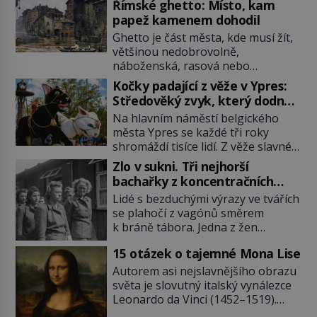
Římské ghetto: Místo, kam
papež kamenem dohodil
Ghetto je část města, kde musí žít,
většinou nedobrovolně,
náboženská, rasová nebo
národnostní menšina obyvatel.
Kočky padající z věže v Ypres:
Bohaté historické zkušenosti mají s
Středověký zvyk, který dodnes
takovým životem Židé. Už od
budí rozpaky
Na hlavním náměstí belgického
středověku jsou totiž v každou
města Ypres se každé tři roky
chvíli nuceni v nějakém žít. Mezi ty
shromáždí tisíce lidí. Z věže slavné
nejslavnější patří i římské ghetto
tržnice létají do davu kočky, diváci
založené v roce 1555. Pokud jde o
Zlo v sukni. Tři nejhorší
jásají a snaží se je chytit. Naštěstí
vztah k Židům, nemá se Řím čím
bachařky z koncentračních
už nejde o živá zvířata, ale jenom o
chlubit. […]
táborů
Lidé s bezduchými výrazy ve tvářích
plyšové suvenýry. Kdysi to ale bylo
se plahočí z vagónů směrem
jinak. Tato veselá podívaná
k bráně tábora. Jedna z žen
připomíná jeden z nejpodivnějších
pohlédne přímo na dozorkyni a
a zároveň nejkrutějších zvyků […]
15 otázek o tajemné Mona Lise
jejich oči se setkají. Místo soucitu
však přichází gesto, které
Autorem asi nejslavnějšího obrazu
nebožačku posílá rovnou do
světa je slovutný italský vynálezce
plynové komory. Jména jako Rudolf
Leonardo da Vinci (1452–1519).
Höss (1901–1947), Josef Mengele
Jenže jeho nevinně usmívající dámu