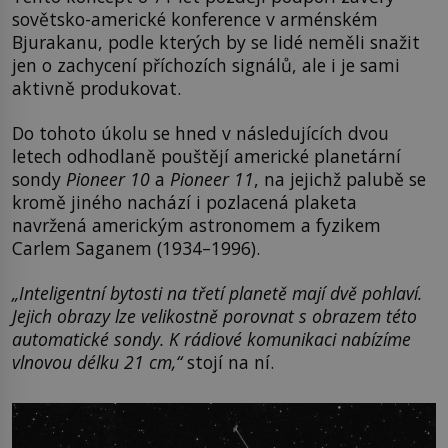
sovětsko-americké konference v arménském
Bjurakanu, podle kterých by se lidé neměli snažit
jen o zachycení příchozích signálů, ale i je sami
aktivně produkovat.
Do tohoto úkolu se hned v následujících dvou
letech odhodlaně pouštějí americké planetární
sondy
Pioneer 10
a
Pioneer 11
, na jejichž palubě se
kromě jiného nachází i pozlacená plaketa
navržená americkým astronomem a fyzikem
Carlem Saganem (1934–1996).
„Inteligentní bytosti na třetí planetě mají dvě pohlaví.
Jejich obrazy lze velikostně porovnat s obrazem této
automatické sondy. K rádiové komunikaci nabízíme
vlnovou délku 21 cm,“
stojí na ní.