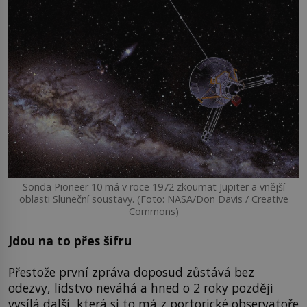
Sonda Pioneer 10 má v roce 1972 zkoumat Jupiter a vnější
oblasti Sluneční soustavy. (Foto: NASA/Don Davis / Creative
Commons)
Jdou na to přes šifru
Přestože první zpráva doposud zůstává bez
odezvy, lidstvo neváhá a hned o 2 roky později
vysílá další, která si to má z portorické observatoře