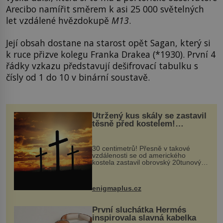
Arecibo namířit směrem k asi 25 000 světelných
let vzdálené hvězdokupě
M13
.
Její obsah dostane na starost opět Sagan, který si
k ruce přizve kolegu Franka Drakea (*1930). První 4
řádky vzkazu představují dešifrovací tabulku s
čísly od 1 do 10 v binární soustavě.
Utržený kus skály se zastavil
těsně před kostelem!
Ochránila ho boží síla?
30 centimetrů! Přesně v takové
vzdálenosti se od amerického
kostela zastavil obrovský 20tunový
balvan, který se v květnu 2014
nečekaně odtrhl od nedaleké skály
při její demolici. Podle místních stojí
enigmaplus.cz
...
První sluchátka Hermés
inspirovala slavná kabelka