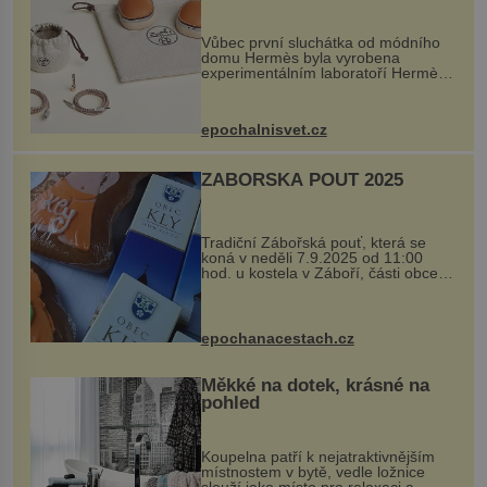
Vůbec první sluchátka od módního
domu Hermès byla vyrobena
experimentálním laboratoří Hermès
Ateliers Horizons. Elegantní gadget
si vyžádal dva roky vývoje a chlubí
se ručně šitou hovězí kůží a
epochalnisvet.cz
kovový...
ZÁBOŘSKÁ POUŤ 2025
Tradiční Zábořská pouť, která se
koná v neděli 7.9.2025 od 11:00
hod. u kostela v Záboří, části obce
Kly u Mělníka. V programu naleznete
komentovanou prohlídku kostela,
dobovou hudbu, řemesla, atrakce...
epochanacestach.cz
Měkké na dotek, krásné na
pohled
Koupelna patří k nejatraktivnějším
místnostem v bytě, vedle ložnice
slouží jako místo pro relaxaci a