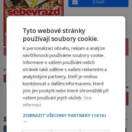
Email
Tyto webové stránky
PŘEDPLATNÉ
používají soubory cookie.
ELEKTRONICKÉ
K personalizaci obsahu, reklam a analýze
PROLISTOVAT
TIŠTĚNÉ
návštěvnosti používáme soubory cookie.
Informace o vašem používání našich
stránek také sdílíme s našimi reklamními a
PŘEDCHOZÍ ČLÁNEK
analytickými partnery, kteří je mohou
Proč „zanikne“ podmokelský poklad?
kombinovat s dalšími informacemi, které
DALŠÍ ČLÁNEK
jste jim poskytli nebo které shromáždili při
Tragédie při oslavách revoluce: Pomohl
vašem používání jejich služeb.
Více
diktátor manželce do hrobu?
informací
ZOBRAZIT VŠECHNY PARTNERY
(1616)
SOUVISEJÍCÍ ČLÁNKY
→
VĚDA A TECHNIKA