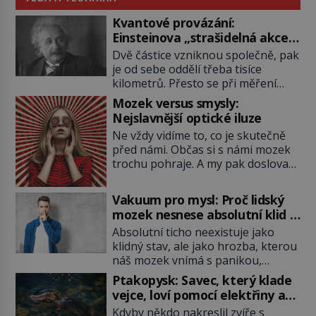
Kvantové provázání:
Einsteinova „strašidelná akce
na dálku“ dál mate i fascinuje
Dvě částice vzniknou společně, pak
vědce
je od sebe oddělí třeba tisíce
kilometrů. Přesto se při měření
chovají, jako by mezi nimi
Mozek versus smysly:
existovalo neviditelné pouto. Albert
Nejslavnější optické iluze
Einstein tomu s jistou dávkou
Ne vždy vidíme to, co je skutečně
ironie říká „strašidelná akce na
před námi. Občas si s námi mozek
dálku“ a dlouhá desetiletí věří, že
trochu pohraje. A my pak doslova
musí existovat jednodušší
nevěříme vlastním očím! Jak
vysvětlení. Moderní experimenty
vznikají ty nejpodivnější optické
však ukazují, že kvantový svět
Vakuum pro mysl: Proč lidský
iluze? Soustřeď se na to hlavní!
funguje jinak, než […]
mozek nesnese absolutní klid a
TROXLERŮV EFEKT Náš mozek
začne si vymýšlet horory
Absolutní ticho neexistuje jako
zvládne zpracovat hodně informací.
klidný stav, ale jako hrozba, kterou
Všechny na světě ale nikoliv, musí
náš mozek vnímá s panikou,
si vybírat! Jak to dělá? Když se […]
protože bez vnějších podnětů
Ptakopysk: Savec, který klade
začne okamžitě produkovat vlastní
vejce, loví pomocí elektřiny a
děsivé iluze. Představte si místnost,
brání se jedem
Kdyby někdo nakreslil zvíře s