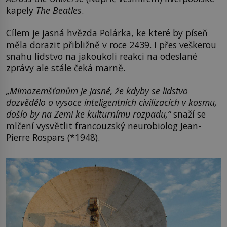
kapely
The Beatles
.
Cílem je jasná hvězda Polárka, ke které by píseň
měla dorazit přibližně v roce 2439. I přes veškerou
snahu lidstvo na jakoukoli reakci na odeslané
zprávy ale stále čeká marně.
„Mimozemšťanům je jasné, že kdyby se lidstvo
dozvědělo o vysoce inteligentních civilizacích v kosmu,
došlo by na Zemi ke kulturnímu rozpadu,“
snaží se
mlčení vysvětlit francouzský neurobiolog Jean-
Pierre Rospars (*1948).