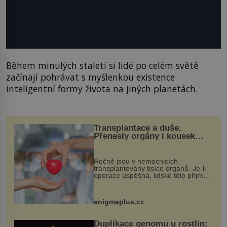
Během minulých staletí si lidé po celém světě
začínají pohrávat s myšlenkou existence
inteligentní formy života na jiných planetách.
Transplantace a duše.
Přenesly orgány i kousek
osobnosti dárce?
Ročně jsou v nemocnicích
transplantovány tisíce orgánů. Je-li
operace úspěšná, lidské tělo přijme
darovaný orgán za své a pacient
může vést plnohodnotný život. Ale co
když při transplantaci nepřijímám...
enigmaplus.cz
Duplikace genomu u rostlin: