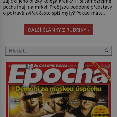
zajíc či jeho blízký kolega králík? Ti si samozřejmě
pochutnají na mrkvi! Proč jsou podobné představy
o potravě zvířat často spíš mýty? Pokud máte
doma králíka, mrkev mu dát můžete. A nejspíš mu
i bude chutnat, ovšem měl by ji mít jen jako
DALŠÍ ČLÁNKY Z RUBRIKY ›
občasný pamlsek. […]