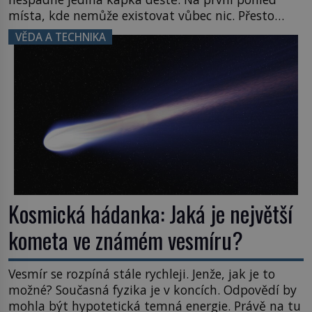
místa, kde nemůže existovat vůbec nic. Přesto
právě tady vědci objevují organismy, které
VĚDA A TECHNIKA
posouvají hranice života. Každý nový nález mění
naše představy o tom, co všechno dokáže příroda a
napovídá, kde bychom jednou […]
Kosmická hádanka: Jaká je největší
kometa ve známém vesmíru?
Vesmír se rozpíná stále rychleji. Jenže, jak je to
možné? Současná fyzika je v koncích. Odpovědí by
mohla být hypotetická temná energie. Právě na tu