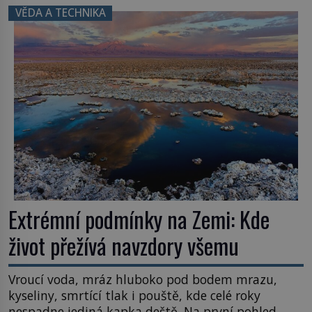
inspiroval řadu pověstí. Tato skromná, ale
VĚDA A TECHNIKA
užitečná rostlina provází člověka už tisíce let.
Většina lidí vnímá rákos jen jako obyčejnou kulisu
letního koupání. Stačí se však podívat […]
Extrémní podmínky na Zemi: Kde
život přežívá navzdory všemu
Vroucí voda, mráz hluboko pod bodem mrazu,
kyseliny, smrtící tlak i pouště, kde celé roky
nespadne jediná kapka deště. Na první pohled