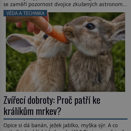
se zaměří pozornost dvojice zkušených astronomů.
Namísto ní ale objeví něco mnohem
VĚDA A TECHNIKA
hmatatelnějšího. Naprosto rekordní kometu!
Astronomové Pedro Bernardinelli a Gary Bernstein
mravenčí prací zkoumají archivní snímky v rámci
Průzkumu temné energie […]
Zvířecí dobroty: Proč patří ke
králíkům mrkev?
Opice si dá banán, ježek jablko, myška sýr. A co