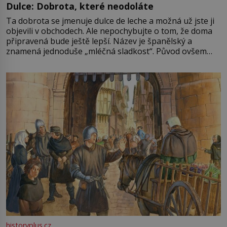
Dulce: Dobrota, které neodoláte
Ta dobrota se jmenuje dulce de leche a možná už jste ji
objevili v obchodech. Ale nepochybujte o tom, že doma
připravená bude ještě lepší. Název je španělský a
znamená jednoduše „mléčná sladkost“. Původ ovšem
není úplně jednoznačný, o autorství této receptury se
pře hned několik latinskoamerických zemí a k tomu
Francie, kde se traduje,
historyplus.cz