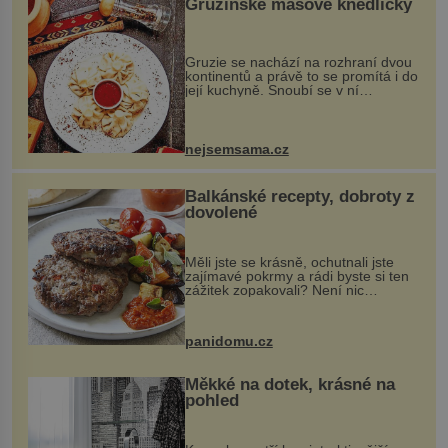
Gruzínské masové knedlíčky
Gruzie se nachází na rozhraní dvou
kontinentů a právě to se promítá i do
její kuchyně. Snoubí se v ní
evropské a asijské chutě a díky tomu
vznikají rozmanité a chuťově bohaté
pokrmy, které rozhodně st...
nejsemsama.cz
Balkánské recepty, dobroty z
dovolené
Měli jste se krásně, ochutnali jste
zajímavé pokrmy a rádi byste si ten
zážitek zopakovali? Není nic
snazšího. Pljeskavica (10 porcí)
Možná jste ji ochutnali na dovolené v
bývalé Jugoslávii, lze ji vi...
panidomu.cz
Měkké na dotek, krásné na
pohled