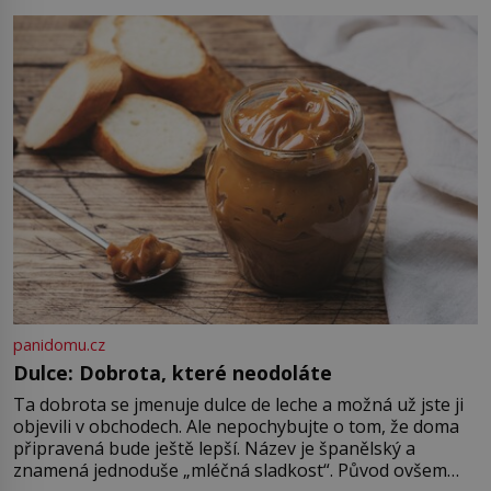
Kapitán John White (asi 1539–1593)
v srpnu 1587 naposledy zamává
své právě narozené vnučce a
vstoupí na palubu. Nechce […]
panidomu.cz
Dulce: Dobrota, které neodoláte
Ta dobrota se jmenuje dulce de leche a možná už jste ji
objevili v obchodech. Ale nepochybujte o tom, že doma
připravená bude ještě lepší. Název je španělský a
znamená jednoduše „mléčná sladkost“. Původ ovšem