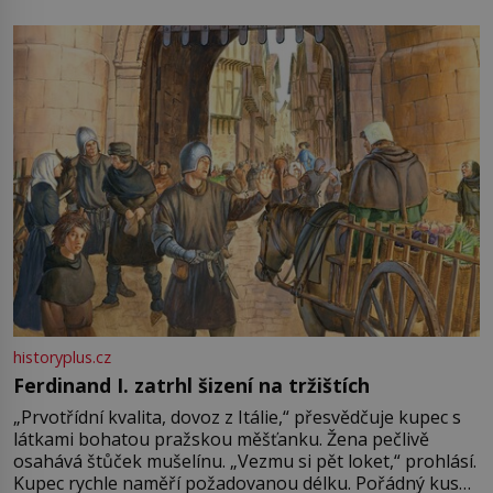
není úplně jednoznačný, o autorství této receptury se
pře hned několik latinskoamerických zemí a k tomu
Francie, kde se traduje,
historyplus.cz
Ferdinand I. zatrhl šizení na tržištích
„Prvotřídní kvalita, dovoz z Itálie,“ přesvědčuje kupec s
látkami bohatou pražskou měšťanku. Žena pečlivě
osahává štůček mušelínu. „Vezmu si pět loket,“ prohlásí.
Kupec rychle naměří požadovanou délku. Pořádný kus