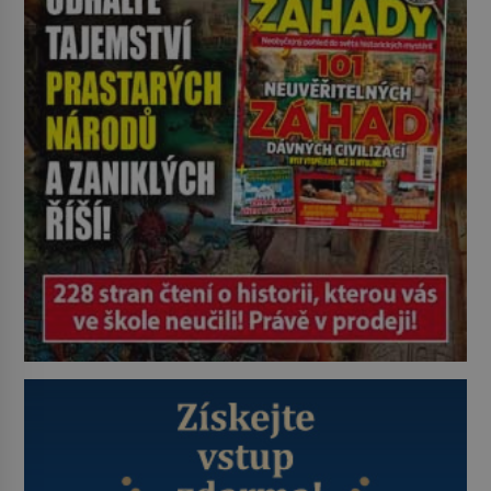
Naprosto rekordní kometu!
Astronomové Pedro Bernardinelli a
Gary Bernstein mravenčí prací
zkoumají archivní snímky v rámci
Průzkumu temné energie […]