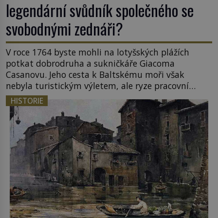
legendární svůdník společného se
svobodnými zednáři?
V roce 1764 byste mohli na lotyšských plážích
potkat dobrodruha a sukničkáře Giacoma
Casanovu. Jeho cesta k Baltskému moři však
nebyla turistickým výletem, ale ryze pracovní
cestou se zištnými úmysly. Jaký cíl Casanova
HISTORIE
sledoval, když se například procházel uličkami
lotyšské Rigy? Casanova v Pobaltí kontaktoval
tamní zednářské lóže. Nebyl v této oblasti žádným
nováčkem, protože do zednářské […]