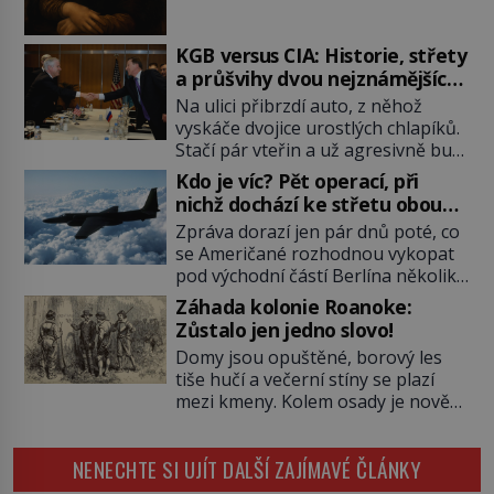
historici odpověď objeví, jiné
zůstanou nezodpovězené. Kam si ji
pověsil Napoleon? Samotný císař
KGB versus CIA: Historie, střety
Napoleon Bonaparte (1769–1821)
a průšvihy dvou nejznámějších
má pro malbu slabost, a tak si ji
tajných služeb historie
Na ulici přibrzdí auto, z něhož
ještě jako první konzul přemístí do
vyskáče dvojice urostlých chlapíků.
své ložnice v Tuilerisjkém […]
Stačí pár vteřin a už agresivně buší
na dveře. O další okamžik později
Kdo je víc? Pět operací, při
vlečou nebožáka do auta, a pak už
nichž dochází ke střetu obou
ho nikdy nikdo nespatří. Dostal se
tajných služeb
Zpráva dorazí jen pár dnů poté, co
totiž do rukou všemocné KGB. Jako
se Američané rozhodnou vykopat
sourozenci, kteří si nemohou přijít
pod východní částí Berlína několik
na jméno. Neustále se předhání v
stovek metrů dlouhý tunel. Sověti
plánování sabotáží, […]
Záhada kolonie Roanoke:
na sobě nenechají nic znát a
Zůstalo jen jedno slovo!
nechají nepřítele, aby si myslel, že
Domy jsou opuštěné, borový les
je přechytračil. Cennou informaci
tiše hučí a večerní stíny se plazí
jim dodá jeden z agentů. Oba
mezi kmeny. Kolem osady je nově
tábory jsou zvyklé působit v pozadí
postavená palisáda, ale ani to
a podle situace tlačit, jak oni […]
nejspíš nedokáže osadníky
NENECHTE SI UJÍT DALŠÍ ZAJÍMAVÉ ČLÁNKY
zachránit. Muži, ženy, děti – všichni
jsou pryč. Nadobro a navždycky!