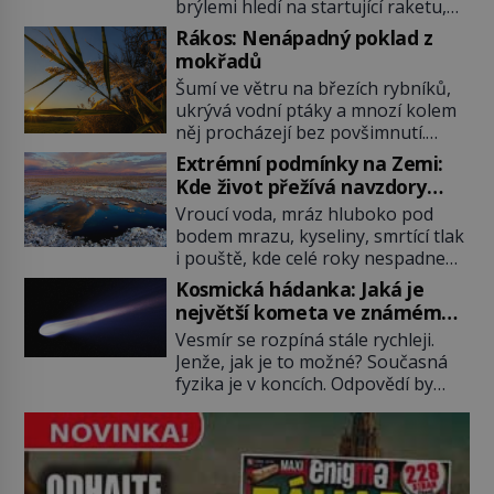
brýlemi hledí na startující raketu,
která má do vesmíru vynést kromě
Rákos: Nenápadný poklad z
posádky také obyčejnou učitelku.
mokřadů
Po několika sekundách všem
Šumí ve větru na březích rybníků,
ztuhnou úsměvy, stroj totiž
ukrývá vodní ptáky a mnozí kolem
exploduje. Jejich konstrukce není
něj procházejí bez povšimnutí.
z levného kraje, daňové poplatníky
Přesto právě rákos pomáhal stavět
stojí miliardy dolarů. Na druhou
Extrémní podmínky na Zemi:
domy, vyrábět lodě, zapisovat první
stranu zvládnou jen představitelné
Kde život přežívá navzdory
texty a inspiroval řadu pověstí.
věci. Na malé kousky Název:
všemu
Vroucí voda, mráz hluboko pod
Tato skromná, ale užitečná
Columbia První […]
bodem mrazu, kyseliny, smrtící tlak
rostlina provází člověka už tisíce
i pouště, kde celé roky nespadne
let. Většina lidí vnímá rákos jen jako
jediná kapka deště. Na první
obyčejnou kulisu letního koupání.
Kosmická hádanka: Jaká je
pohled místa, kde nemůže
Stačí se však podívat […]
největší kometa ve známém
existovat vůbec nic. Přesto právě
vesmíru?
Vesmír se rozpíná stále rychleji.
tady vědci objevují organismy,
Jenže, jak je to možné? Současná
které posouvají hranice života.
fyzika je v koncích. Odpovědí by
Každý nový nález mění naše
mohla být hypotetická temná
představy o tom, co všechno
energie. Právě na tu se zaměří
dokáže příroda a napovídá, kde
pozornost dvojice zkušených
bychom jednou […]
astronomů. Namísto ní ale objeví
něco mnohem hmatatelnějšího.