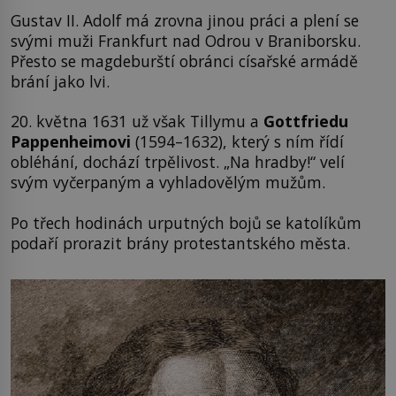
Gustav II. Adolf má zrovna jinou práci a plení se
svými muži Frankfurt nad Odrou v Braniborsku.
Přesto se magdeburští obránci císařské armádě
brání jako lvi.
20. května 1631 už však Tillymu a
Gottfriedu
Pappenheimovi
(1594–1632), který s ním řídí
obléhání, dochází trpělivost. „Na hradby!“ velí
svým vyčerpaným a vyhladovělým mužům.
Po třech hodinách urputných bojů se katolíkům
podaří prorazit brány protestantského města.