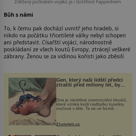
Zděšený počínáním vojáků je i Gottfried Pappenheim.
Bůh s námi
To, k čemu pak dochází uvnitř jeho hradeb, si
nikdo na počátku třicetileté války nebyl schopen
ani představit. Císařští vojáci, národnostně
poskládaní ze všech koutů Evropy, ztrácejí veškeré
zábrany. Ženou se za vidinou kořisti jako zběsilí.
Gen, který naši lidští předci
ztratili před miliony let, by
mohl pomoci s léčbou
„nemoci králů“
Dna je zánětlivé onemocnění kloubů,
které vzniká kvůli nadbytku kyseliny
močové v těle. Ta se ve formě
krystalků ukládá v blízkosti kloubů,
nejčastěji přitom postihuje palce na
nohou, a způsobuje bole...
21stoleti.cz