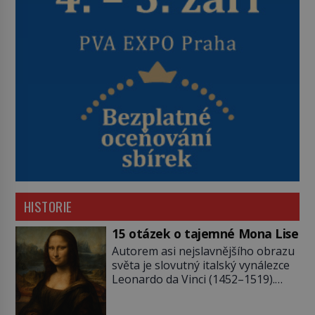
HISTORIE
15 otázek o tajemné Mona Lise
Autorem asi nejslavnějšího obrazu
světa je slovutný italský vynálezce
Leonardo da Vinci (1452–1519).
Jenže jeho nevinně usmívající dámu
obklopují otazníky, na některé