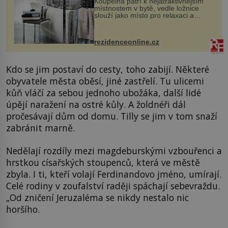
Koupelna patří k nejatraktivnějším
místnostem v bytě, vedle ložnice
slouží jako místo pro relaxaci a
odpočinek. Koupelnový textil –
ručníky, osušky a koberečky –
mohou jako mávnutím kouzelného
rezidenceonline.cz
proutku...
Kdo se jim postaví do cesty, toho zabijí. Některé
obyvatele města oběsí, jiné zastřelí. Tu ulicemi
kůň vláčí za sebou jednoho ubožáka, další lidé
úpějí naražení na ostré kůly. A žoldnéři dál
pročesávají dům od domu. Tilly se jim v tom snaží
zabránit marně.
Nedělají rozdíly mezi magdeburskými vzbouřenci a
hrstkou císařských stoupenců, která ve městě
zbyla. I ti, kteří volají Ferdinandovo jméno, umírají.
Celé rodiny v zoufalství raději spáchají sebevraždu.
„Od zničení Jeruzaléma se nikdy nestalo nic
horšího.