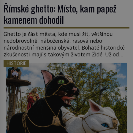
Římské ghetto: Místo, kam papež
kamenem dohodil
Ghetto je část města, kde musí žít, většinou
nedobrovolně, náboženská, rasová nebo
národnostní menšina obyvatel. Bohaté historické
zkušenosti mají s takovým životem Židé. Už od
středověku jsou totiž v každou chvíli nuceni v
HISTORIE
nějakém žít. Mezi ty nejslavnější patří i římské
ghetto založené v roce 1555. Pokud jde o vztah
k Židům, nemá se Řím čím chlubit. […]