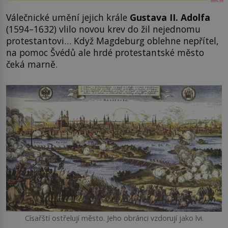
Válečnické umění jejich krále
Gustava II. Adolfa
(1594–1632) vlilo novou krev do žil nejednomu
protestantovi… Když Magdeburg oblehne nepřítel,
na pomoc Švédů ale hrdé protestantské město
čeká marně.
Císařští ostřelují město. Jeho obránci vzdorují jako lvi.