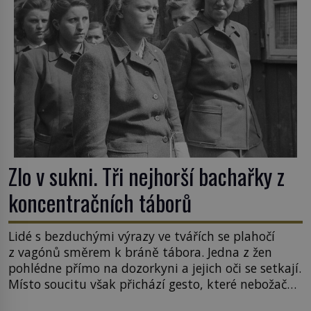
Zlo v sukni. Tři nejhorší bachařky z
koncentračních táborů
Lidé s bezduchými výrazy ve tvářích se plahočí
z vagónů směrem k bráně tábora. Jedna z žen
pohlédne přímo na dozorkyni a jejich oči se setkají.
Místo soucitu však přichází gesto, které nebožačku
posílá rovnou do plynové komory. Jména jako