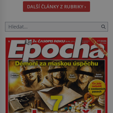
Rudolf Höss (1901–1947), Josef Mengele (1911–
DALŠÍ ČLÁNKY Z RUBRIKY ›
1979) či Heinrich Himmler (1900–1945) zná každý,
o koho se historie jen otřela. Jenže […]