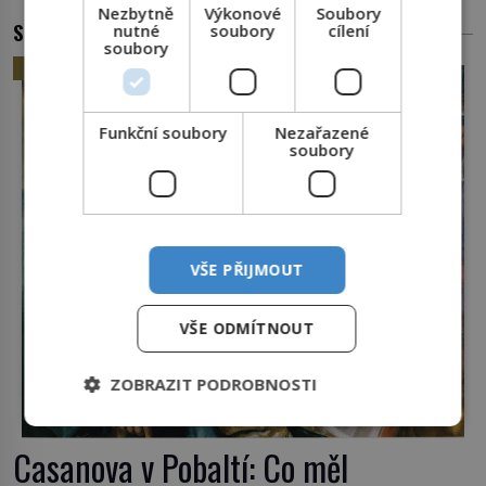
Nezbytně
Výkonové
Soubory
SOUVISEJÍCÍ ČLÁNKY
nutné
soubory
cílení
soubory
HISTORIE
Funkční soubory
Nezařazené
soubory
VŠE PŘIJMOUT
VŠE ODMÍTNOUT
ZOBRAZIT PODROBNOSTI
Casanova v Pobaltí: Co měl