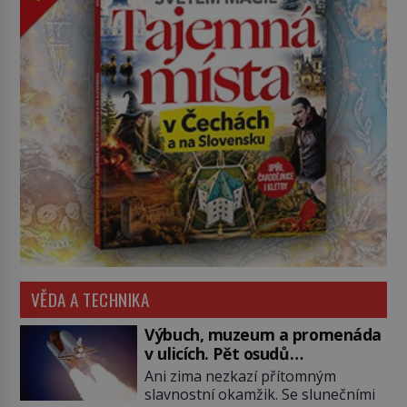
VĚDA A TECHNIKA
Výbuch, muzeum a promenáda
v ulicích. Pět osudů
nejslavnějších raketoplánů
Ani zima nezkazí přítomným
slavnostní okamžik. Se slunečními