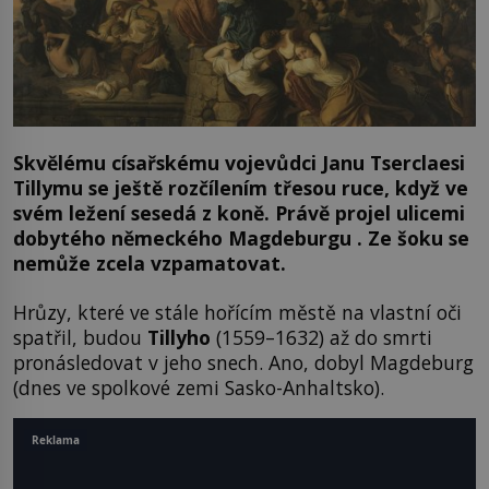
Skvělému císařskému vojevůdci Janu Tserclaesi
Tillymu se ještě rozčílením třesou ruce, když ve
svém ležení sesedá z koně. Právě projel ulicemi
dobytého německého Magdeburgu . Ze šoku se
nemůže zcela vzpamatovat.
Hrůzy, které ve stále hořícím městě na vlastní oči
spatřil, budou
Tillyho
(1559–1632) až do smrti
pronásledovat v jeho snech. Ano, dobyl Magdeburg
(dnes ve spolkové zemi Sasko-Anhaltsko).
Reklama