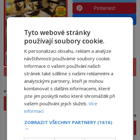
Pinterest
Email
Tyto webové stránky
používají soubory cookie.
K personalizaci obsahu, reklam a analýze
PŘEDPLATNÉ
návštěvnosti používáme soubory cookie.
ELEKTRONICKÉ
Informace o vašem používání našich
PROLISTOVAT
TIŠTĚNÉ
stránek také sdílíme s našimi reklamními a
analytickými partnery, kteří je mohou
kombinovat s dalšími informacemi, které
PŘEDCHOZÍ ČLÁNEK
jste jim poskytli nebo které shromáždili při
Mamuti jsou zase zpět: Vědci vykopávají
vašem používání jejich služeb.
Více
pozůstatky pravěkých obrů!
informací
DALŠÍ ČLÁNEK
ZOBRAZIT VŠECHNY PARTNERY
(1616)
„Kdy už tam budem?“ aneb co dělat, když se
→
děti v letadle začnou nudit