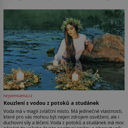
mu přitom zůstane za prsty… „Na šaty ho bude málo,
milostpaní. Stačí jenom na sukni,“ zhodnotí švadlena
množství růžového mušelínu. „Ošidili vás, podívejte.“
Vezme do ruky dřevěnou
nejsemsama.cz
Kouzlení s vodou z potoků a studánek
Voda má v magii zvláštní místo. Má jedinečné vlastnosti,
které pro vás mohou být nejen zdrojem osvěžení, ale i
duchovní síly a léčení. Voda z potoků a studánek má moc