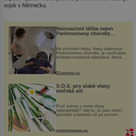
vojsk v Německu.
Neinvazivní léčba nejen
Parkinsonovy choroby
pomocí ultrazvukové
„helmy“
Ke zmírnění třesu, který doprovází
Parkinsonovu chorobu, je využívána
hluboká mozková stimulace, která
však vyžaduje vysoce invazivní
zákrok. Ultrazvuk zase není vhodný
k dostatečně přesnému zacílení ...
21stoleti.cz
S.O.S. pro slabé vlasy:
mořská sůl
Proč máme u moře vlasy
nejkrásnější? Jak to, že jsou hebčí,
pevnější a bohatší už po prvním
vykoupání? Protože sůl obsažená v
mořské vodě má blahodárný vliv.
Nejen na tělo a pokožku, ale i na
nejsemsama.cz
vlasy. ...