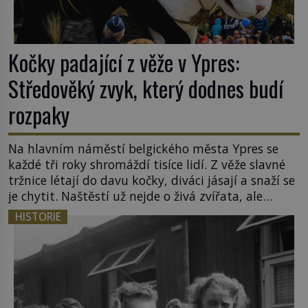
Kočky padající z věže v Ypres:
Středověký zvyk, který dodnes budí
rozpaky
Na hlavním náměstí belgického města Ypres se
každé tři roky shromáždí tisíce lidí. Z věže slavné
tržnice létají do davu kočky, diváci jásají a snaží se
je chytit. Naštěstí už nejde o živá zvířata, ale
jenom o plyšové suvenýry. Kdysi to ale bylo jinak.
HISTORIE
Tato veselá podívaná připomíná jeden z
nejpodivnějších a zároveň nejkrutějších zvyků […]