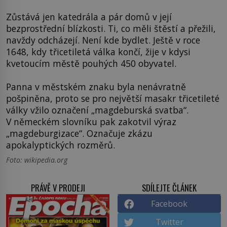
Zůstává jen katedrála a pár domů v její
bezprostřední blízkosti. Ti, co měli štěstí a přežili,
navždy odcházejí. Není kde bydlet. Ještě v roce
1648, kdy třicetiletá válka končí, žije v kdysi
kvetoucím městě pouhých 450 obyvatel.
Panna v městském znaku byla nenávratně
pošpiněna, proto se pro největší masakr třicetileté
války vžilo označení „magdeburská svatba“.
V německém slovníku pak zakotvil výraz
„magdeburgizace“. Označuje zkázu
apokalyptických rozměrů.
Foto: wikipedia.org
PRÁVĚ V PRODEJI
SDÍLEJTE ČLÁNEK
Facebook
Twitter