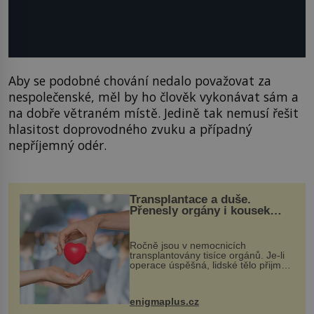
Aby se podobné chování nedalo považovat za
nespolečenské, měl by ho člověk vykonávat sám a
na dobře větraném místě. Jedině tak nemusí řešit
hlasitost doprovodného zvuku a případný
nepříjemný odér.
Transplantace a duše.
Přenesly orgány i kousek
osobnosti dárce?
Ročně jsou v nemocnicích
transplantovány tisíce orgánů. Je-li
operace úspěšná, lidské tělo přijme
darovaný orgán za své a pacient
může vést plnohodnotný život. Ale co
když při transplantaci nepřijímám...
enigmaplus.cz