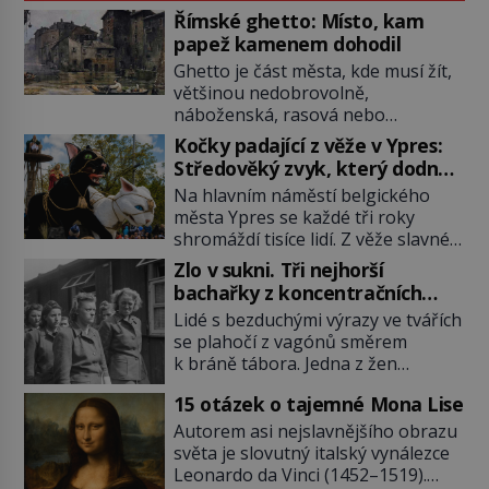
Římské ghetto: Místo, kam
papež kamenem dohodil
Ghetto je část města, kde musí žít,
většinou nedobrovolně,
náboženská, rasová nebo
národnostní menšina obyvatel.
Kočky padající z věže v Ypres:
Bohaté historické zkušenosti mají s
Středověký zvyk, který dodnes
takovým životem Židé. Už od
budí rozpaky
Na hlavním náměstí belgického
středověku jsou totiž v každou
města Ypres se každé tři roky
chvíli nuceni v nějakém žít. Mezi ty
shromáždí tisíce lidí. Z věže slavné
nejslavnější patří i římské ghetto
tržnice létají do davu kočky, diváci
založené v roce 1555. Pokud jde o
Zlo v sukni. Tři nejhorší
jásají a snaží se je chytit. Naštěstí
vztah k Židům, nemá se Řím čím
bachařky z koncentračních
už nejde o živá zvířata, ale jenom o
chlubit. […]
táborů
Lidé s bezduchými výrazy ve tvářích
plyšové suvenýry. Kdysi to ale bylo
se plahočí z vagónů směrem
jinak. Tato veselá podívaná
k bráně tábora. Jedna z žen
připomíná jeden z nejpodivnějších
pohlédne přímo na dozorkyni a
a zároveň nejkrutějších zvyků […]
15 otázek o tajemné Mona Lise
jejich oči se setkají. Místo soucitu
však přichází gesto, které
Autorem asi nejslavnějšího obrazu
nebožačku posílá rovnou do
světa je slovutný italský vynálezce
plynové komory. Jména jako Rudolf
Leonardo da Vinci (1452–1519).