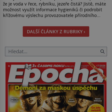
že je voda v řece, rybníku, jezeře čistá? Jistě, máte
možnost využít informace hygieniků či podrobit
křížovému výslechu provozovatele přírodního
koupaliště. Existuje ale ještě jiná alternativa. Jaká?
Podívat se pod hladinu a zjistit, kdo si onu
DALŠÍ ČLÁNKY Z RUBRIKY ›
konkrétní vodní lokalitu oblíbil už dávno před
vámi. Říká se jim bioindikátory […]