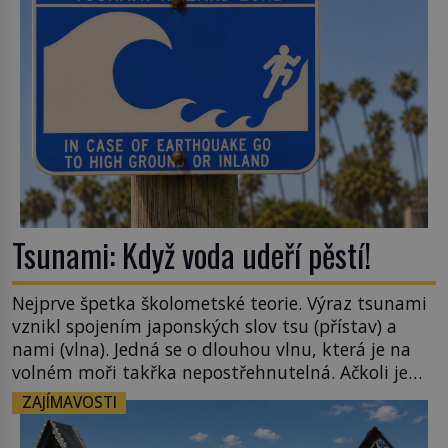
[…]
Tsunami: Když voda udeří pěstí!
Nejprve špetka školometské teorie. Výraz tsunami
vznikl spojením japonských slov tsu (přístav) a
nami (vlna). Jedná se o dlouhou vlnu, která je na
volném moři takřka nepostřehnutelná. Ačkoli je
vlnová délka tsunami i 300 kilometrů, výška vlny
ZAJÍMAVOSTI
na volném moři je maximálně 1,5 metru. Máme se
podobné obří vlny obávat i v Evropě? Vznik