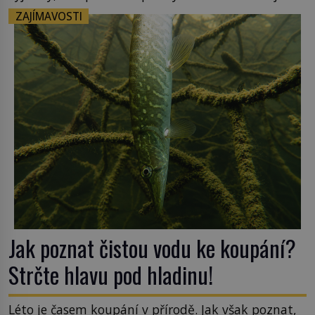
kapesníky nikoli při smutečním obřadu, ale při
ZAJÍMAVOSTI
pohledu na výši vyměřené podpory
v nezaměstnanosti. Kam vás pozveme? Unikátní
hřbitov, který si vysloužil název „Veselý“, najdeme
v rumunské vesnici Sapanta, nedaleko hranic […]
Jak poznat čistou vodu ke koupání?
Strčte hlavu pod hladinu!
Léto je časem koupání v přírodě. Jak však poznat,