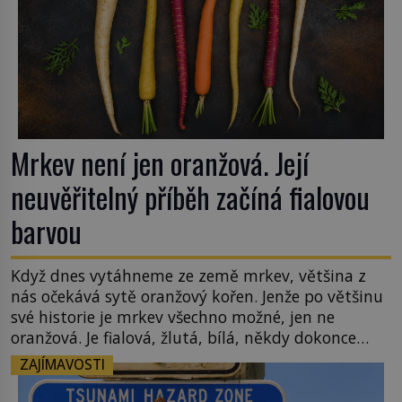
Mrkev není jen oranžová. Její
neuvěřitelný příběh začíná fialovou
barvou
Když dnes vytáhneme ze země mrkev, většina z
nás očekává sytě oranžový kořen. Jenže po většinu
své historie je mrkev všechno možné, jen ne
oranžová. Je fialová, žlutá, bílá, někdy dokonce
téměř černá. Až díky stovkám let pečlivého
ZAJÍMAVOSTI
šlechtění se z ní stává zelenina, bez které si českou
zahradu ani nedokážeme představit. Její příběh je