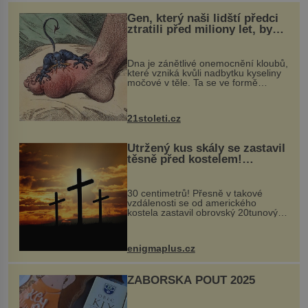
Gen, který naši lidští předci
ztratili před miliony let, by
mohl pomoci s léčbou
„nemoci králů“
Dna je zánětlivé onemocnění kloubů,
které vzniká kvůli nadbytku kyseliny
močové v těle. Ta se ve formě
krystalků ukládá v blízkosti kloubů,
nejčastěji přitom postihuje palce na
nohou, a způsobuje bole...
21stoleti.cz
Utržený kus skály se zastavil
těsně před kostelem!
Ochránila ho boží síla?
30 centimetrů! Přesně v takové
vzdálenosti se od amerického
kostela zastavil obrovský 20tunový
balvan, který se v květnu 2014
nečekaně odtrhl od nedaleké skály
při její demolici. Podle místních stojí
enigmaplus.cz
...
ZÁBOŘSKÁ POUŤ 2025