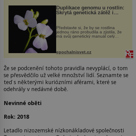
Duplikace genomu u rostlin:
Skrytá genetická zátěž i
evoluční výhoda
Představte si, že by se rostlina
jednou ráno probudila a zjistila, že
má svůj genetický manuál celý
dvakrát. Přesně to se občas v
přírodě stane – a podle nového
výzkumu to může být pro druhy
epochalnisvet.cz
vstupenka...
Že se podcenění tohoto pravidla nevyplácí, o tom
se přesvědčilo už velké množství lidí. Seznamte se
teď s některými kuriózními aférami, které se
odehrály v nedávné době.
Nevinné oběti
Rok: 2018
Letadlo nizozemské nízkonákladové společnosti