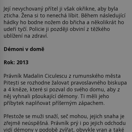
Její nevychovaný přítel ji však okřikne, aby byla
zticha. Žena si to nenechá líbit. Během následující
hádky ho bodne nožem do břicha a několikrát ho
udeří tyčí. Policie ji později obviní z těžkého
ublížení na zdraví.
Démoni v domě
Rok: 2013
Právník Madalin Ciculescu z rumunského města
Pitești se rozhodne žalovat pravoslavného biskupa
a 4 kněze, které si pozval do svého domu, aby z
něj vyhnali pšoukající démony. Ti měli jeho
příbytek naplňovat příšerným zápachem.
Přestože se muži snaží, seč mohou, jejich snaha je
zřejmě neúspěšná. Právník prý i po jejich odchodu
vidí démony v podobě zvířat, obvykle vran a také