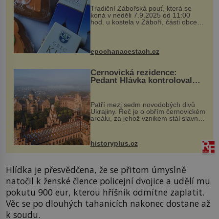
Tradiční Zábořská pouť, která se
koná v neděli 7.9.2025 od 11:00
hod. u kostela v Záboří, části obce
Kly u Mělníka. V programu naleznete
komentovanou prohlídku kostela,
dobovou hudbu, řemesla, atrakce...
epochanacestach.cz
Černovická rezidence:
Pedant Hlávka kontroloval
každou cihlu
Patří mezi sedm novodobých divů
Ukrajiny. Řeč je o obřím černovickém
areálu, za jehož vznikem stál slavný
český architekt Josef Hlávka. Ten si
na něm dal mimořádně záležet. Jeho
stavební plány by při ...
historyplus.cz
Hlídka je přesvědčena, že se přitom úmyslně
natočil k ženské člence policejní dvojice a udělí mu
pokutu 900 eur, kterou hříšník odmítne zaplatit.
Věc se po dlouhých tahanicích nakonec dostane až
k soudu.