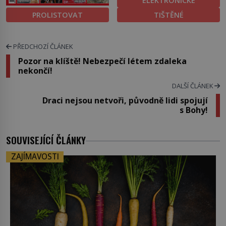
ELEKTRONICKÉ
PROLISTOVAT
TIŠTĚNÉ
PŘEDCHOZÍ ČLÁNEK
Pozor na klíště! Nebezpečí létem zdaleka
nekončí!
DALŠÍ ČLÁNEK
Draci nejsou netvoři, původně lidi spojují
s Bohy!
SOUVISEJÍCÍ ČLÁNKY
ZAJÍMAVOSTI