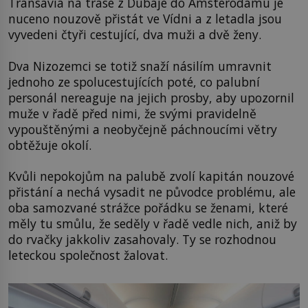
Transavia na trase z Dubaje do Amsterodamu je
nuceno nouzově přistát ve Vídni a z letadla jsou
vyvedeni čtyři cestující, dva muži a dvě ženy.
Dva Nizozemci se totiž snaží násilím umravnit
jednoho ze spolucestujících poté, co palubní
personál nereaguje na jejich prosby, aby upozornil
muže v řadě před nimi, že svými pravidelně
vypouštěnými a neobyčejně páchnoucími větry
obtěžuje okolí.
Kvůli nepokojům na palubě zvolí kapitán nouzové
přistání a nechá vysadit ne původce problému, ale
oba samozvané strážce pořádku se ženami, které
měly tu smůlu, že seděly v řadě vedle nich, aniž by
do rvačky jakkoliv zasahovaly. Ty se rozhodnou
leteckou společnost žalovat.