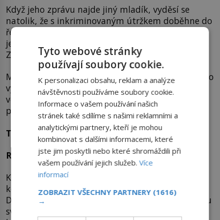
Když jeho zprávu najde jiný mladík, vyděsí se
natolik, že s inkriminovaným útržkem doběhne do
ředitelny. Na místo přijede celkem 11 speciálních
jednotek, které prohledají školu, ale nic nenajdou.
Tyto webové stránky
Zato pisatel je usvědčen podle rukopisu a zatčen.
používají soubory cookie.
Marné je vysvětlování, že své jednání nemyslel jako
K personalizaci obsahu, reklam a analýze
výhrůžku ani poplašnou zprávu, ale že pochází z
návštěvnosti používáme soubory cookie.
venkova, kde se hlasitému vypouštění střevních
Informace o vašem používání našich
plynů jednoduše říká „bomba“.
stránek také sdílíme s našimi reklamními a
analytickými partnery, kteří je mohou
Tragický konec
kombinovat s dalšími informacemi, které
jste jim poskytli nebo které shromáždili při
Rok události: 2012
vašem používání jejich služeb.
Více
informací
Ke smutné události dochází v americkém Ohiu,
kde je k smrti ubita teprve 16letá Shaakira
ZOBRAZIT VŠECHNY PARTNERY
(1616)
Dorseyová poté, co si udělala legraci z meteorismu
→
své spolužačky. Ta ji surově napadne a mlátí ji