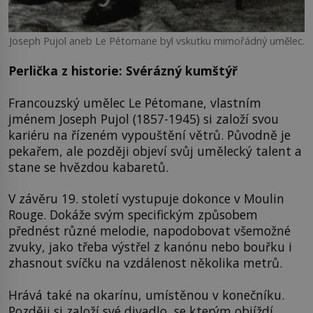
Joseph Pujol aneb Le Pétomane byl vskutku mimořádný umělec.
Perlička z historie: Svérázný kumštýř
Francouzský umělec Le Pétomane, vlastním
jménem Joseph Pujol (1857-1945) si založí svou
kariéru na řízeném vypouštění větrů. Původně je
pekařem, ale později objeví svůj umělecký talent a
stane se hvězdou kabaretů.
V závěru 19. století vystupuje dokonce v Moulin
Rouge. Dokáže svým specifickým způsobem
přednést různé melodie, napodobovat všemožné
zvuky, jako třeba výstřel z kanónu nebo bouřku i
zhasnout svíčku na vzdálenost několika metrů.
Hrává také na okarínu, umístěnou v konečníku.
Později si založí své divadlo, se kterým objíždí