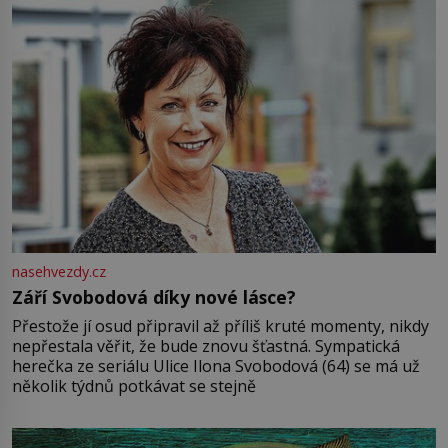
nasehvezdy.cz
Září Svobodová díky nové lásce?
Přestože jí osud připravil až příliš kruté momenty, nikdy
nepřestala věřit, že bude znovu šťastná. Sympatická
herečka ze seriálu Ulice Ilona Svobodová (64) se má už
několik týdnů potkávat se stejně