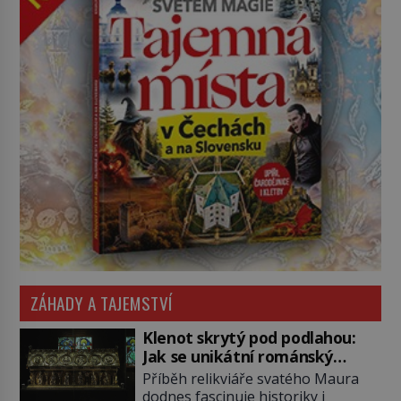
ZÁHADY A TAJEMSTVÍ
Klenot skrytý pod podlahou:
Jak se unikátní románský
poklad dostal do zapadlého
Příběh relikviáře svatého Maura
Bečova?
dodnes fascinuje historiky i