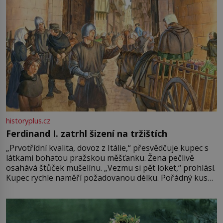
historyplus.cz
Ferdinand I. zatrhl šizení na tržištích
„Prvotřídní kvalita, dovoz z Itálie,“ přesvědčuje kupec s
látkami bohatou pražskou měšťanku. Žena pečlivě
osahává štůček mušelínu. „Vezmu si pět loket,“ prohlásí.
Kupec rychle naměří požadovanou délku. Pořádný kus
mu přitom zůstane za prsty… „Na šaty ho bude málo,
milostpaní. Stačí jenom na sukni,“ zhodnotí švadlena
množství růžového mušelínu. „Ošidili vás, podívejte.“
Vezme do ruky dřevěnou