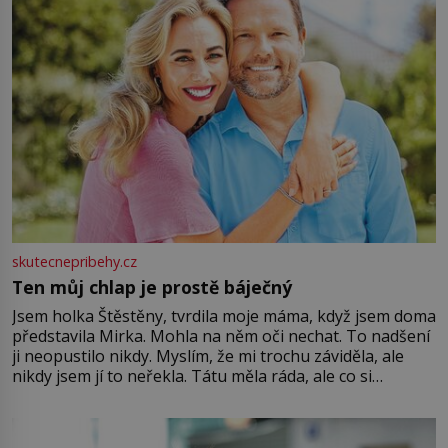
skutecnepribehy.cz
Ten můj chlap je prostě báječný
Jsem holka Štěstěny, tvrdila moje máma, když jsem doma
představila Mirka. Mohla na něm oči nechat. To nadšení
ji neopustilo nikdy. Myslím, že mi trochu záviděla, ale
nikdy jsem jí to neřekla. Tátu měla ráda, ale co si
pamatuji, tak jsme s Mirkem byli zamilovaní mnohem víc.
Jsme spolu moc rádi Tehdy byla jiná doba, když