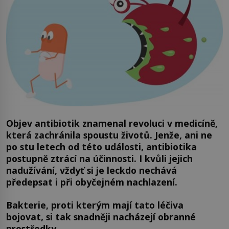
Objev antibiotik znamenal revoluci v medicíně,
která zachránila spoustu životů. Jenže, ani ne
po stu letech od této události, antibiotika
postupně ztrácí na účinnosti. I kvůli jejich
nadužívání, vždyť si je leckdo nechává
předepsat i při obyčejném nachlazení.
Bakterie, proti kterým mají tato léčiva
bojovat, si tak snadněji nacházejí obranné
prostředky.