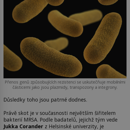
Přenos genů způsobujících rezistenci se uskutečňuje mobilními
částicemi jako jsou plazmidy, transpozony a integrony.
Důsledky toho jsou patrné dodnes.
Právě skot je v současnosti největším šiřitelem
bakterií MRSA. Podle badatelů, jejichž tým vede
Jukka Corander
z Helsinské univerzity, je