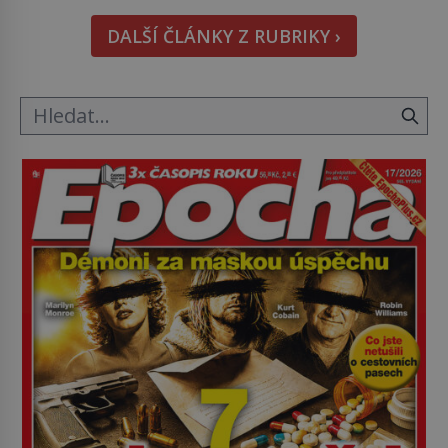
hmatatelnějšího. Naprosto rekordní kometu!
DALŠÍ ČLÁNKY Z RUBRIKY ›
Astronomové Pedro Bernardinelli a Gary Bernstein
mravenčí prací zkoumají archivní snímky v rámci
Průzkumu temné energie […]