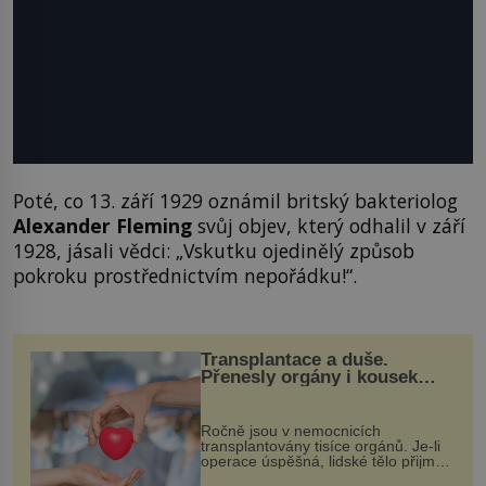
Poté, co 13. září 1929 oznámil britský bakteriolog
Alexander Fleming
svůj objev, který odhalil v září
1928, jásali vědci: „Vskutku ojedinělý způsob
pokroku prostřednictvím nepořádku!“.
Transplantace a duše.
Přenesly orgány i kousek
osobnosti dárce?
Ročně jsou v nemocnicích
transplantovány tisíce orgánů. Je-li
operace úspěšná, lidské tělo přijme
darovaný orgán za své a pacient