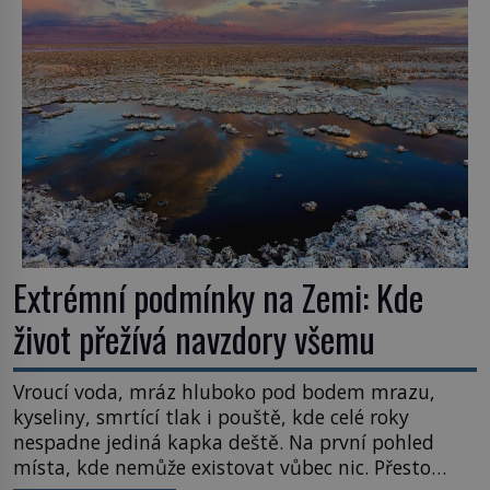
Většina lidí vnímá rákos jen jako obyčejnou kulisu
letního koupání. Stačí se však podívat […]
Extrémní podmínky na Zemi: Kde
život přežívá navzdory všemu
Vroucí voda, mráz hluboko pod bodem mrazu,
kyseliny, smrtící tlak i pouště, kde celé roky
nespadne jediná kapka deště. Na první pohled
místa, kde nemůže existovat vůbec nic. Přesto