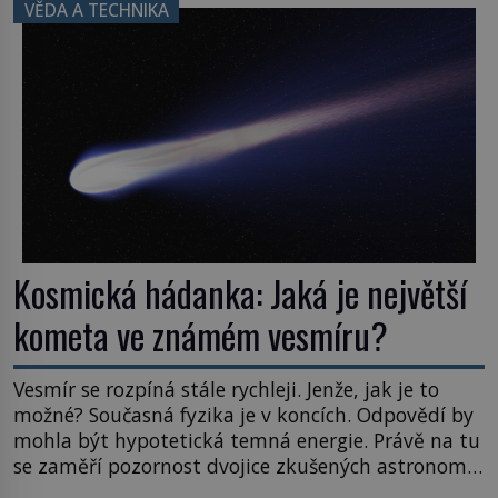
právě tady vědci objevují organismy, které
VĚDA A TECHNIKA
posouvají hranice života. Každý nový nález mění
naše představy o tom, co všechno dokáže příroda a
napovídá, kde bychom jednou […]
Kosmická hádanka: Jaká je největší
kometa ve známém vesmíru?
Vesmír se rozpíná stále rychleji. Jenže, jak je to
možné? Současná fyzika je v koncích. Odpovědí by
mohla být hypotetická temná energie. Právě na tu
se zaměří pozornost dvojice zkušených astronomů.
Namísto ní ale objeví něco mnohem