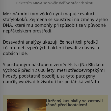
Bakteriím MRSA se skvěle daří ve stádech skotu.
Mezinárodní tým vědců nyní mapuje evoluci
stafylokoků. Zejména se soustředí na změny v jeho
DNA, které mu pomohly přizpůsobit se v původně
nepřátelském prostředí.
Dosavadní analýzy ukazují, že hostiteli předků
těchto nebezpečných bakterií bývali v dávných
dobách lidé.
S postupným nástupem zemědělství (Na Blízkém
Východě před 12 000 lety, mezi středoevropskými
hvozdy podstatně později), se tyto patogeny
naučily využívat k životu i hospodářská zvířata.
Utržený kus skály se zastavil
těsně před kostelem!
Ochránila ho boží síla?