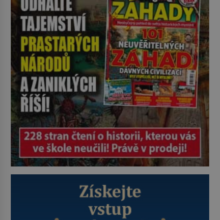
pravdu na padrť a prohlásit, že to
byl jen životem unavený a drogou
ovládaný muž? Marcus Aurelius byl
zastáncem stoicismu, učení, […]