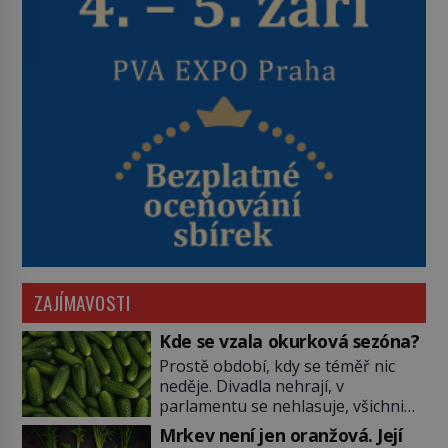
ZAJÍMAVOSTI
Kde se vzala okurková sezóna?
Prostě období, kdy se téměř nic
neděje. Divadla nehrají, v
parlamentu se nehlasuje, všichni
jsou na dovolené a média tak
Mrkev není jen oranžová. Její
nemají o čem mluvit a psát. A