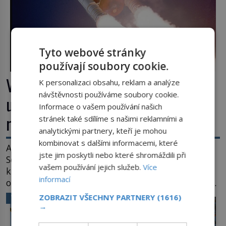
Tyto webové stránky
používají soubory cookie.
Výbuch, muzeum a promenáda v
K personalizaci obsahu, reklam a analýze
návštěvnosti používáme soubory cookie.
ulicích. Pět osudů nejslavnějších
Informace o vašem používání našich
raketoplánů
stránek také sdílíme s našimi reklamními a
analytickými partnery, kteří je mohou
kombinovat s dalšími informacemi, které
Ani zima nezkazí přítomným slavnostní okamžik.
jste jim poskytli nebo které shromáždili při
Se slunečními brýlemi hledí na startující raketu,
vašem používání jejich služeb.
Více
která má do vesmíru vynést kromě posádky také
informací
obyčejnou učitelku. Po několika sekundách všem
ztuhnou úsměvy, stroj totiž exploduje. Jejich
ZOBRAZIT VŠECHNY PARTNERY
(1616)
VĚDA A TECHNIKA
konstrukce není z levného kraje, daňové
→
poplatníky stojí miliardy dolarů. Na druhou stranu