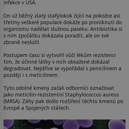
infekce v USA.
On už běžný zlatý stafylokok žijící na pokožce asi
třetiny veškeré populace dokáže po proniknutí do
organismu nadělat slušnou paseku. Antibiotika si
s ním zpočátku dokázala poradit, ale on své
zbraně nesložil.
Postupem času si vytvořil vůči lékům rezistenci
tím, že účinné látky v nich obsažené dokázal
degradovat. Nejdříve se vypořádal s penicilinem a
později i s meticilinem.
Tyto odolné kmeny začali odborníci označovat
jako meticilin-rezistentní Staphylococcus aureus
(MRSA). Záhy pak došlo rozšíření těchto kmenů po
Evropě a Spojených státech.