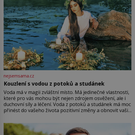
nejsemsama.cz
Kouzlení s vodou z potoků a studánek
Voda má v magii zvláštní místo. Má jedinečné vlastnosti,
které pro vás mohou být nejen zdrojem osvěžení, ale i
duchovní síly a léčení. Voda z potoků a studánek má moc
přinést do vašeho života pozitivní změny a obnovit vaši
energii. Využitím těchto přírodních zdrojů v magii
můžete obohatit své rituály a přinést do svého života
větší harmonii a klid. Je důležité