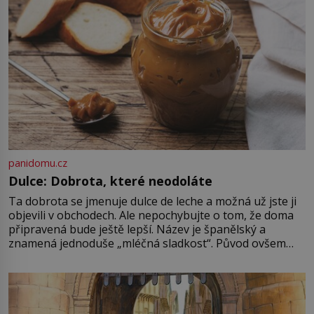
najdeme v rumunské vesnici
Sapanta, nedaleko hranic […]
panidomu.cz
Dulce: Dobrota, které neodoláte
Ta dobrota se jmenuje dulce de leche a možná už jste ji
objevili v obchodech. Ale nepochybujte o tom, že doma
připravená bude ještě lepší. Název je španělský a
znamená jednoduše „mléčná sladkost“. Původ ovšem
není úplně jednoznačný, o autorství této receptury se
pře hned několik latinskoamerických zemí a k tomu
Francie, kde se traduje,