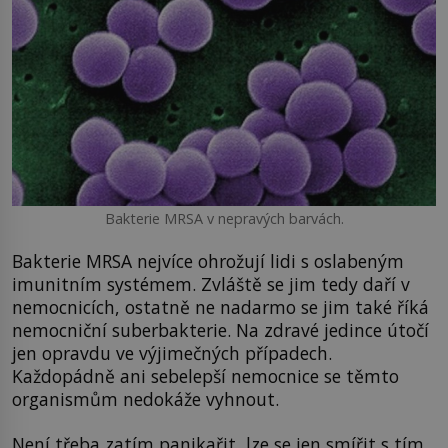
Bakterie MRSA v nepravých barvách.
Bakterie MRSA nejvíce ohrožují lidi s oslabeným
imunitním systémem. Zvláště se jim tedy daří v
nemocnicích, ostatně ne nadarmo se jim také říká
nemocniční suberbakterie. Na zdravé jedince útočí
jen opravdu ve výjimečných případech.
Každopádně ani sebelepší nemocnice se těmto
organismům nedokáže vyhnout.
Není třeba zatím panikařit, lze se jen smířit s tím,