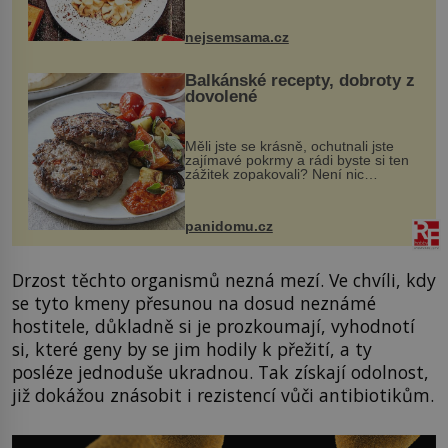
vznikají rozmanité a chuťově bohaté
pokrmy, které rozhodně st...
nejsemsama.cz
Balkánské recepty, dobroty z
dovolené
Měli jste se krásně, ochutnali jste
zajímavé pokrmy a rádi byste si ten
zážitek zopakovali? Není nic
snazšího. Pljeskavica (10 porcí)
Možná jste ji ochutnali na dovolené v
bývalé Jugoslávii, lze ji vi...
panidomu.cz
Drzost těchto organismů nezná mezí. Ve chvíli, kdy
se tyto kmeny přesunou na dosud neznámé
hostitele, důkladně si je prozkoumají, vyhodnotí
si, které geny by se jim hodily k přežití, a ty
posléze jednoduše ukradnou. Tak získají odolnost,
již dokážou znásobit i rezistencí vůči antibiotikům.