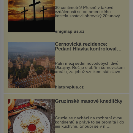
30 centimetrů! Přesně v takové
vzdálenosti se od amerického
kostela zastavil obrovský 20tunový
balvan, který se v květnu 2014
nečekaně odtrhl od nedaleké skály
při její demolici. Podle místních stojí
enigmaplus.cz
...
Černovická rezidence:
Pedant Hlávka kontroloval
každou cihlu
Patří mezi sedm novodobých divů
Ukrajiny. Řeč je o obřím černovickém
areálu, za jehož vznikem stál slavný
český architekt Josef Hlávka. Ten si
na něm dal mimořádně záležet. Jeho
stavební plány by při ...
historyplus.cz
Gruzínské masové knedlíčky
Gruzie se nachází na rozhraní dvou
kontinentů a právě to se promítá i do
její kuchyně. Snoubí se v ní
evropské a asijské chutě a díky tomu