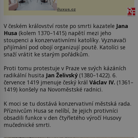
Salfordu – konkrétně do budov Blue
Tower a Orange Tower. Komplex
iluxus.cz
budov Media...
V českém království roste po smrti kazatele
Jana
Husa
(kolem 1370–1415) napětí mezi jeho
stoupenci a konzervativními katolíky. Vyznavači
přijímání pod obojí organizují poutě. Katolíci se
snaží vrátit ke starým pořádkům.
Proti tomu protestuje v Praze ve svých kázáních
radikální husita
Jan Želivský
(1380–1422). 6.
července 1419 jmenuje český král
Václav IV.
(1361–
1419) konšely na Novoměstské radnici.
K moci se tu dostává konzervativní městská rada.
Příznivcům Husa se nelíbí, že jejich protivníci
obsadili funkce v den čtyřletého výročí Husovy
mučednické smrti.