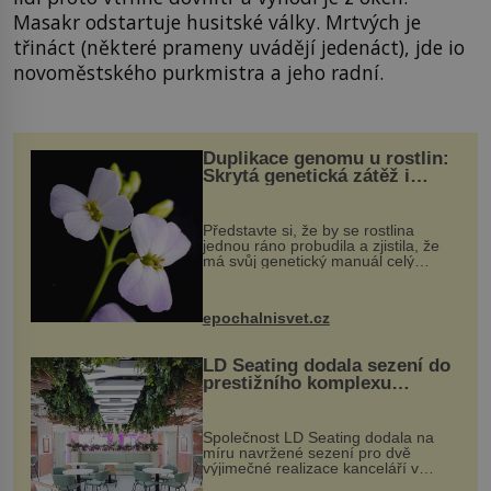
Masakr odstartuje husitské války. Mrtvých je
třináct (některé prameny uvádějí jedenáct), jde io
novoměstského purkmistra a jeho radní.
Duplikace genomu u rostlin:
Skrytá genetická zátěž i
evoluční výhoda
Představte si, že by se rostlina
jednou ráno probudila a zjistila, že
má svůj genetický manuál celý
dvakrát. Přesně to se občas v
přírodě stane – a podle nového
výzkumu to může být pro druhy
epochalnisvet.cz
vstupenka...
LD Seating dodala sezení do
prestižního komplexu
MediaCityUK v Salfordu
Společnost LD Seating dodala na
míru navržené sezení pro dvě
výjimečné realizace kanceláří v
areálu MediaCityUK v anglickém