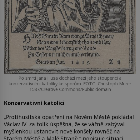
Po smrti Jana Husa dochází mezi jeho stoupenci a
konzervativními katolíky ke sporům. FOTO: Christoph Murer
1587/Creative Commons/Public domain
Konzervativní katolíci
„Protihusitská opatření na Novém Městě pokládal
Václav IV. za tolik úspěšná, že se vážně zabýval
myšlenkou ustanovit nové konšely rovněž na
Starém Městě a Malé Straně,“ popisuje situaci