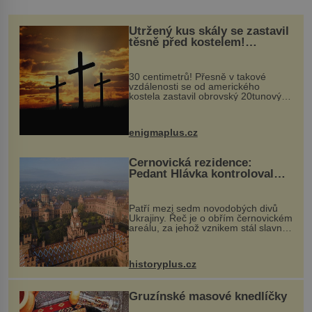
Utržený kus skály se zastavil
těsně před kostelem!
Ochránila ho boží síla?
30 centimetrů! Přesně v takové
vzdálenosti se od amerického
kostela zastavil obrovský 20tunový
balvan, který se v květnu 2014
nečekaně odtrhl od nedaleké skály
při její demolici. Podle místních stojí
enigmaplus.cz
...
Černovická rezidence:
Pedant Hlávka kontroloval
každou cihlu
Patří mezi sedm novodobých divů
Ukrajiny. Řeč je o obřím černovickém
areálu, za jehož vznikem stál slavný
český architekt Josef Hlávka. Ten si
na něm dal mimořádně záležet. Jeho
stavební plány by při ...
historyplus.cz
Gruzínské masové knedlíčky