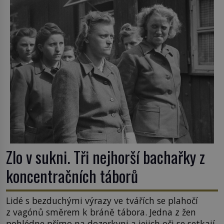
Zlo v sukni. Tři nejhorší bachařky z
koncentračních táborů
Lidé s bezduchými výrazy ve tvářích se plahočí
z vagónů směrem k bráně tábora. Jedna z žen
pohlédne přímo na dozorkyni a jejich oči se setkají.