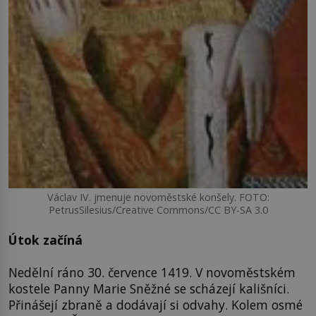
Václav IV. jmenuje novoměstské konšely. FOTO:
PetrusSilesius/Creative Commons/CC BY-SA 3.0
Útok začíná
Nedělní ráno 30. července 1419. V novoměstském
kostele Panny Marie Sněžné se scházejí kališníci.
Přinášejí zbraně a dodávají si odvahy. Kolem osmé