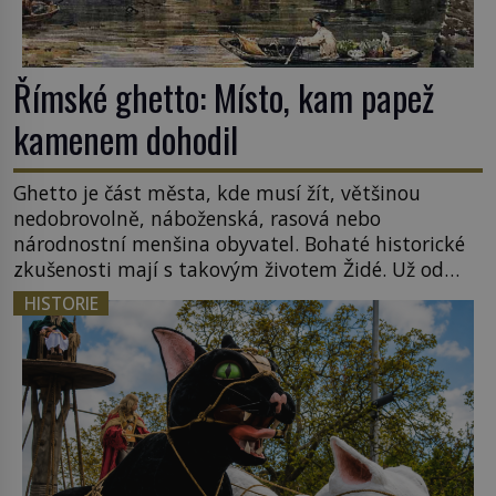
Římské ghetto: Místo, kam papež
kamenem dohodil
Ghetto je část města, kde musí žít, většinou
nedobrovolně, náboženská, rasová nebo
národnostní menšina obyvatel. Bohaté historické
zkušenosti mají s takovým životem Židé. Už od
středověku jsou totiž v každou chvíli nuceni v
HISTORIE
nějakém žít. Mezi ty nejslavnější patří i římské
ghetto založené v roce 1555. Pokud jde o vztah
k Židům, nemá se Řím čím chlubit. […]