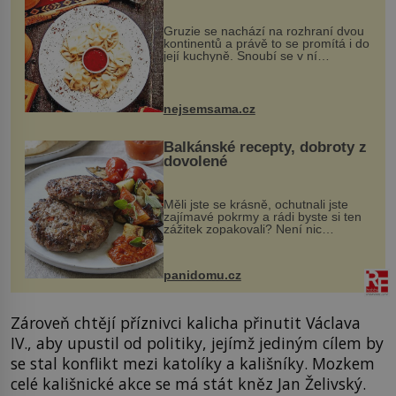
Gruzie se nachází na rozhraní dvou
kontinentů a právě to se promítá i do
její kuchyně. Snoubí se v ní
evropské a asijské chutě a díky tomu
vznikají rozmanité a chuťově bohaté
pokrmy, které rozhodně st...
nejsemsama.cz
Balkánské recepty, dobroty z
dovolené
Měli jste se krásně, ochutnali jste
zajímavé pokrmy a rádi byste si ten
zážitek zopakovali? Není nic
snazšího. Pljeskavica (10 porcí)
Možná jste ji ochutnali na dovolené v
bývalé Jugoslávii, lze ji vi...
panidomu.cz
Zároveň chtějí příznivci kalicha přinutit Václava
IV., aby upustil od politiky, jejímž jediným cílem by
se stal konflikt mezi katolíky a kališníky. Mozkem
celé kališnické akce se má stát kněz Jan Želivský.