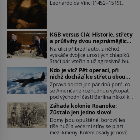
Leonardo da Vinci (1452–1519).
Jenže jeho nevinně usmívající dámu
obklopují otazníky, na některé
historici odpověď objeví, jiné
zůstanou nezodpovězené. Kam si ji
pověsil Napoleon? Samotný císař
KGB versus CIA: Historie, střety
Napoleon Bonaparte (1769–1821)
a průšvihy dvou nejznámějších
má pro malbu slabost, a tak si ji
tajných služeb historie
Na ulici přibrzdí auto, z něhož
ještě jako první konzul přemístí do
vyskáče dvojice urostlých chlapíků.
své ložnice v Tuilerisjkém […]
Stačí pár vteřin a už agresivně buší
na dveře. O další okamžik později
Kdo je víc? Pět operací, při
vlečou nebožáka do auta, a pak už
nichž dochází ke střetu obou
ho nikdy nikdo nespatří. Dostal se
tajných služeb
Zpráva dorazí jen pár dnů poté, co
totiž do rukou všemocné KGB. Jako
se Američané rozhodnou vykopat
sourozenci, kteří si nemohou přijít
pod východní částí Berlína několik
na jméno. Neustále se předhání v
stovek metrů dlouhý tunel. Sověti
plánování sabotáží, […]
Záhada kolonie Roanoke:
na sobě nenechají nic znát a
Zůstalo jen jedno slovo!
nechají nepřítele, aby si myslel, že
Domy jsou opuštěné, borový les
je přechytračil. Cennou informaci
tiše hučí a večerní stíny se plazí
jim dodá jeden z agentů. Oba
mezi kmeny. Kolem osady je nově
tábory jsou zvyklé působit v pozadí
postavená palisáda, ale ani to