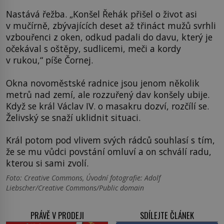
Nastává řežba. „Konšel Řehák přišel o život asi
v mučírně, zbývajících deset až třináct mužů svrhli
vzbouřenci z oken, odkud padali do davu, který je
očekával s oštěpy, sudlicemi, meči a kordy
v rukou,“ píše Čornej.
Okna novoměstské radnice jsou jenom několik
metrů nad zemí, ale rozzuřený dav konšely ubije.
Když se král Václav IV. o masakru dozví, rozčílí se.
Želivský se snaží uklidnit situaci.
Král potom pod vlivem svých rádců souhlasí s tím,
že se mu vůdci povstání omluví a on schválí radu,
kterou si sami zvolí.
Foto: Creative Commons, Úvodní fotografie: Adolf
Liebscher/Creative Commons/Public domain
PRÁVĚ V PRODEJI
SDÍLEJTE ČLÁNEK