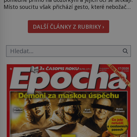
Místo soucitu však přichází gesto, které nebožačku
posílá rovnou do plynové komory. Jména jako
Rudolf Höss (1901–1947), Josef Mengele (1911–
DALŠÍ ČLÁNKY Z RUBRIKY ›
1979) či Heinrich Himmler (1900–1945) zná každý,
o koho se historie jen otřela. Jenže […]