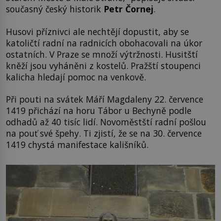
současný český historik
Petr Čornej
.
Husovi příznivci ale nechtějí dopustit, aby se
katoličtí radní na radnicích obohacovali na úkor
ostatních. V Praze se množí výtržnosti. Husitští
kněží jsou vyháněni z kostelů. Pražští stoupenci
kalicha hledají pomoc na venkově.
Při pouti na svátek Máří Magdaleny 22. července
1419 přichází na horu Tábor u Bechyně podle
odhadů až 40 tisíc lidí. Novoměstští radní pošlou
na pouť své špehy. Ti zjistí, že se na 30. července
1419 chystá manifestace kališníků.