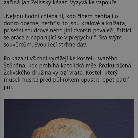
začíná Jan Želivský kázat. Vyzývá ke vzpouře.
„Nejsou hodni chleba ti, kdo činem nedbají o
dobro obecné, nechť si to jsou králové a knížata,
přísežní soudcové nebo jiní dvorští povaleči, štítící
se práce a naparující se v přepychu,“ říká svým
souvěrcům. Svou řečí strhne dav.
Po kázání všichni vyrážejí ke kostelu svatého
Štěpána, kde probíhá katolická mše. Rozkurážená
Želivského družina vyrazí vrata. Kostel, který
museli husité před půl rokem opustit, opět patří
jim.