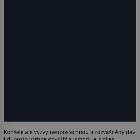
Konšelé ale výzvy neuposlechnou a rozvášněný dav
lidí proto vtrhne dovnitř a vyhodí je z oken.