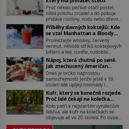
který má přinášet štěstí
Proč někdo pečlivě otáčí postel,
hlídá polohu zrcadel a do pokoje
přidává rostliny, vodu nebo dřevo?
Feng šuej tvrdí, že domov není jen
Příběhy slavných koktejlů: Kde
soubor zdí a nábytku. Je to prostor,
se vzal Manhattan a Bloody
kterým proudí energie čchi a jeho
Mary?
Promíchejte whiskey, červený
uspořádání může ovlivňovat, jak se
vermut, několik střiků koktejlových
v něm člověk cítí. Feng šuej má
bitters a led, sceďte, ozdobte
kořeny ve staré Číně a jeho historie
koktejlovou třešinkou a tadá…
[…]
Nápoj, která chutná po seně.
Manhattan je tu! A pokud to má být
Jak znechucený Američan
skutečně on, dejte si pozor, ať
vymyslel brčko
Dnes je brčko naprostou
místo klasické americké rye
samozřejmostí. Jenže ještě v 19.
whiskey či klidně bourbonu
století lidé upíjejí limonády i
nepoužijete skotskou whisku. Co
koktejly dutými stébly žita nebo
se stane? Inu, koktejl bude stále
Kufr, který se konečně rozjede.
žitné slámy. Fungují sice dobře,
skvělý, ale už to nebude
Proč lidé čekají na kolečka
mají ale jednu nepříjemnou
Manhattan ale […]
téměř pět tisíc let?
Kolo patří k nejstarším vynálezům
vlastnost po chvíli se rozmáčejí a
lidstva, ale kufr na kolečkách se
nápoji dodávají travnatou příchuť.
objevuje až ve 20. století. Po tisíce
Právě tahle drobná nepříjemnost
let lidé vláčejí těžká zavazadla v
přivede amerického výrobce