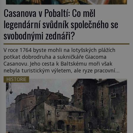
Casanova v Pobaltí: Co měl
legendární svůdník společného se
svobodnými zednáři?
V roce 1764 byste mohli na lotyšských plážích
potkat dobrodruha a sukničkáře Giacoma
Casanovu. Jeho cesta k Baltskému moři však
nebyla turistickým výletem, ale ryze pracovní
cestou se zištnými úmysly. Jaký cíl Casanova
HISTORIE
sledoval, když se například procházel uličkami
lotyšské Rigy? Casanova v Pobaltí kontaktoval
tamní zednářské lóže. Nebyl v této oblasti žádným
nováčkem, protože do zednářské […]