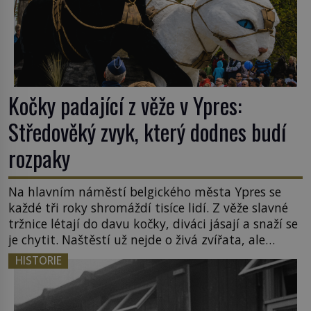
Kočky padající z věže v Ypres:
Středověký zvyk, který dodnes budí
rozpaky
Na hlavním náměstí belgického města Ypres se
každé tři roky shromáždí tisíce lidí. Z věže slavné
tržnice létají do davu kočky, diváci jásají a snaží se
je chytit. Naštěstí už nejde o živá zvířata, ale
jenom o plyšové suvenýry. Kdysi to ale bylo jinak.
HISTORIE
Tato veselá podívaná připomíná jeden z
nejpodivnějších a zároveň nejkrutějších zvyků […]